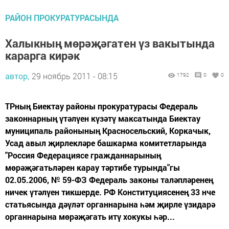
РАЙОН ПРОКУРАТУРАСЫНДА
Халыкның мөрәҗәгатен үз вакытында
карарга кирәк
автор,
29 ноябрь 2011 - 08:15
1792
0
0
ТРның Биектау районы прокуратурасы Федераль
законнарның үтәлүен күзәтү максатында Биектау
муниципаль районының Красносельский, Коркачык,
Усад авыл җирлекләре башкарма комитетларында
"Россия Федерациясе гражданнарының
мөрәҗәгатьләрен карау тәртибе турында"гы
02.05.2006, № 59-ФЗ Федераль законы таләпләренең
ничек үтәлүен тикшерде. РФ Конституциясенең 33 нче
статьясында дәүләт органнарына һәм җирле үзидарә
органнарына мөрәҗәгать итү хокукы һәр...