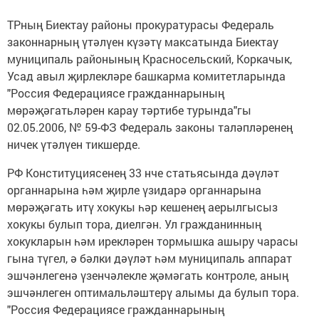
ТРның Биектау районы прокуратурасы Федераль
законнарның үтәлүен күзәтү максатында Биектау
муниципаль районының Красносельский, Коркачык,
Усад авыл җирлекләре башкарма комитетларында
"Россия Федерациясе гражданнарының
мөрәҗәгатьләрен карау тәртибе турында"гы
02.05.2006, № 59-ФЗ Федераль законы таләпләренең
ничек үтәлүен тикшерде.
РФ Конституциясенең 33 нче статьясында дәүләт
органнарына һәм җирле үзидарә органнарына
мөрәҗәгать итү хокукы һәр кешенең аерылгысыз
хокукы булып тора, диелгән. Ул гражданинның
хокукларын һәм ирекләрен тормышка ашыру чарасы
гына түгел, ә бәлки дәүләт һәм муниципаль аппарат
эшчәнлегенә үзенчәлекле җәмәгать контроле, аның
эшчәнлеген оптимальләштерү алымы да булып тора.
"Россия Федерациясе гражданнарының