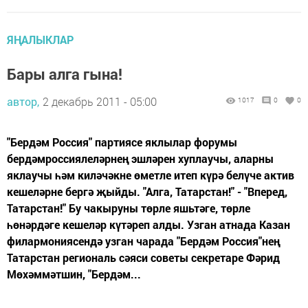
ЯҢАЛЫКЛАР
Бары алга гына!
автор,
2 декабрь 2011 - 05:00
1017
0
0
"Бердәм Россия" партиясе яклылар форумы
бердәмроссиялеләрнең эшләрен хуплаучы, аларны
яклаучы һәм киләчәкне өметле итеп күрә белүче актив
кешеләрне бергә җыйды. "Алга, Татарстан!" - "Вперед,
Татарстан!" Бу чакыруны төрле яшьтәге, төрле
һөнәрдәге кешеләр күтәреп алды. Узган атнада Казан
филармониясендә узган чарада "Бердәм Россия"нең
Татарстан региональ сәяси советы секретаре Фәрид
Мөхәммәтшин, "Бердәм...