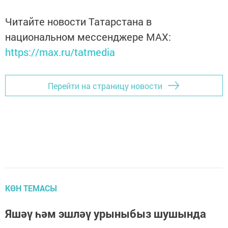
Читайте новости Татарстана в
национальном мессенджере MАХ:
https://max.ru/tatmedia
Перейти на страницу новости
КӨН ТЕМАСЫ
Яшәү һәм эшләү урыныбыз шушында