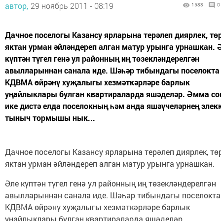
автор,
29 ноябрь 2011 - 08:19
1583
0
Дачное поселогы Казансу ярларына терәлеп диярлек, тө
яктан урман әйләндереп алган матур урынга урнашкан. 
күптән түгел генә ул районның иң төзекләндерелгән
авылларыннан санала иде. Шәһәр тибындагы поселокта
КДВМА өйрәнү хуҗалыгы хезмәткәрләре барлык
уңайлыклары булган квартираларда яшәделәр. Әмма со
ике дистә елда поселокның һәм анда яшәүчеләрнең элек
тыныч тормышы нык...
Дачное поселогы Казансу ярларына терәлеп диярлек, тө
яктан урман әйләндереп алган матур урынга урнашкан.
Әле күптән түгел генә ул районның иң төзекләндерелгән
авылларыннан санала иде. Шәһәр тибындагы поселокта
КДВМА өйрәнү хуҗалыгы хезмәткәрләре барлык
уңайлыклары булган квартираларда яшәделәр.