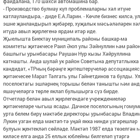
файдалана, 170 шәхси автомашина бар.
- Производство булмау күп проблемаларны хәл итүне
катлауландыра, - диде Е.А.Ларин. - Көчле бизнес килсә, ул
эшне җанландырып җибәрер, хуҗалык мәсьәләләрен хә
итүдә авыл җирлегенә ярдәм итәр иде.
Җыелышта Биектау муниципаль районы башкар-ма
комитеты җитәкчесе Раил Әюп улы Зәйнуллин һәм райо
башлыгы урынбасары Раушан Нур кызы Хәйруллина
катнашты. Анда шулай ук район Советына депутатлыкка
кандидат, «ТРның бәрәңге җитештерүчеләр ассоциацияс
җитәкчесее Марат Тәлгать улы Гайнетдинов та булды. У
поселоктагы эшләрнең торышы белән танышты һәм анд
яшәүчеләргә төрле яклап булышырга сүз бирде.
Отчетлар белән авыл җирлегендәге учреждениеләр
җитәкчеләре чыгыш ясады. Дачное поселогының гомум
урта белем бирү мәктәбе директоры урынбасары Влади
Лукин узган елда мәктәп-тә уңай якка нинди үзгәрешләр
булуын җентекләп сөйләде. Мәктәп 1987 елда төзелгән 
киләсе елга анда 25 еллык юблейны билгеләп үтәргә