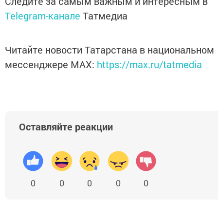
Следите за самым важным и интересным в
Telegram-канале
Татмедиа
Читайте новости Татарстана в национальном
мессенджере MАХ:
https://max.ru/tatmedia
Оставляйте реакции
0
0
0
0
0