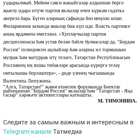
уздырылмый. М
өһ
им с
ә
яси вакыйгалар алдыннан берг
ә
җ
ыелу идар
ә
ит
ү
че партия яклылар
ө
чен к
ү
рк
ә
м гад
ә
тк
ә
ә
верел
ә
бара. Б
ү
ген аларны
ң
сафында й
ө
з ме
ң
л
ә
п кеше.
Филармония залында яшьл
ә
р бик к
ү
п иде. Власть партиясе
аны
ң
ярд
ә
мен
ә
ө
метл
ә
н
ә
. «Хуплаучылар партия
дисциплинасы
һә
м устав бел
ә
н б
ә
йле булмасалар да,
"Берд
ә
м
Россия" позициясен
а
ң
лыйлар
һә
м аларны ил тормышын
мулрак
һә
м матуррак ит
ү
тел
ә
ге,
Татарстан Республикасын
Россияне
ң
и
ң
яхшы
т
ө
б
ә
кл
ә
ре арасында к
ү
рерг
ә
тел
әү
омтылышы берл
ә
штер
ә
», - диде
ү
зене
ң
чыгышында
Валентина
Липужина.
"Алга, Татарстан!"
җә
м
ә
гатьчелек форумында Биектау
районыннан "Берд
ә
м Россия" яклылар
һә
м "Татарстан - Я
ң
а
гасыр" х
ә
р
ә
к
ә
те активистлары катнашты.
М. ТИМОНИНА.
Следите за самым важным и интересным в
Telegram-канале
Татмедиа