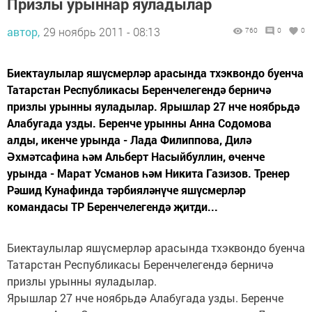
Призлы урыннар яуладылар
автор,
29 ноябрь 2011 - 08:13
760
0
0
Биектаулылар яшүсмерләр арасында тхэквондо буенча
Татарстан Республикасы Беренчелегендә берничә
призлы урынны яуладылар. Ярышлар 27 нче ноябрьдә
Алабугада узды. Беренче урынны Анна Содомова
алды, икенче урында - Лада Филиппова, Дилә
Әхмәтсафина һәм Альберт Насыйбуллин, өченче
урында - Марат Усманов һәм Никита Газизов. Тренер
Рәшид Кунафинда тәрбияләнүче яшүсмерләр
командасы ТР Беренчелегендә җитди...
Биектаулылар яшүсмерләр арасында тхэквондо буенча
Татарстан Республикасы Беренчелегендә берничә
призлы урынны яуладылар.
Ярышлар 27 нче ноябрьдә Алабугада узды. Беренче