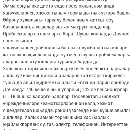
Әмма соңгы ике дистә елда поселокның һәм анда
яшәүчеләрнең элекке тыныч тормышы нык үзгәрә башл
Өйрәнү хуҗалыгы таркалу белән авыл җитештерү
базасыннан, ә кешеләр эштән мәхрүм калдылар.
Проблемалар ел саен арта бара. Шушы көннәрдә Дачное
поселогында
яшәүчеләрнең райондагы барлык службалар вәкилләре
катнашкан җыелышында сүз менә шушы проблемалар һ
аларны хәл итү юллары турында барды да.
Халыкның тормышын яхшырту өчен поселокта нәрсәлә
эшләнүе һәм нинди мәсьәләләрне хәл итәргә кирәклек
турында авыл җирлеге башлыгы Евгений Ларин сөйләде
Дачноеда 740 кеше яши, шуларның 142 се пенсионерлар,
ы - 18 яшь-кә кадәрге балалар. Поселоктагы бюджет
учреждениеләре хезмәткәрләреннән кала, хезмәт
яшендәгеләр шәһәрдә, район үзәгендә һәм күрше авылл
эшлиләр. Халык заман тормышына хас барлык
уңайлыклардан: су, газ, электр, телефоннан, Интернеттан