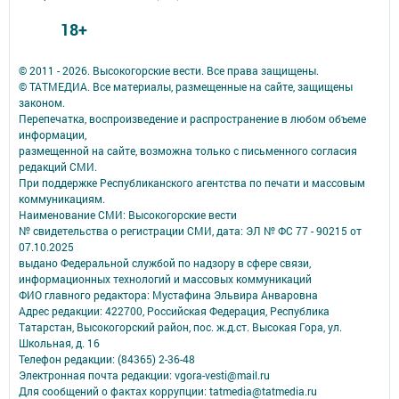
18+
© 2011 - 2026. Высокогорские вести. Все права защищены.
© ТАТМЕДИА. Все материалы, размещенные на сайте, защищены
законом.
Перепечатка, воспроизведение и распространение в любом объеме
информации,
размещенной на сайте, возможна только с письменного согласия
редакций СМИ.
При поддержке Республиканского агентства по печати и массовым
коммуникациям.
Наименование СМИ: Высокогорские вести
№ свидетельства о регистрации СМИ, дата: ЭЛ № ФС 77 - 90215 от
07.10.2025
выдано Федеральной службой по надзору в сфере связи,
информационных технологий и массовых коммуникаций
ФИО главного редактора: Мустафина Эльвира Анваровна
Адрес редакции: 422700, Российская Федерация, Республика
Татарстан, Высокогорский район, пос. ж.д.ст. Высокая Гора, ул.
Школьная, д. 16
Телефон редакции: (84365) 2-36-48
Электронная почта редакции: vgora-vesti@mail.ru
Для сообщений о фактах коррупции: tatmedia@tatmedia.ru