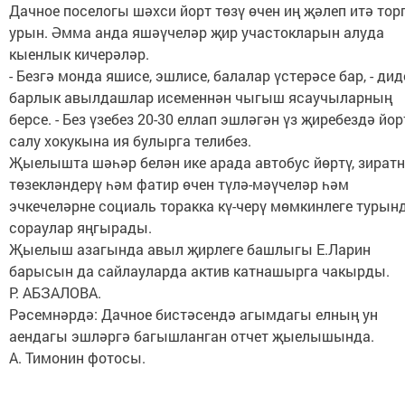
Дачное поселогы шәхси йорт төзү өчен иң җәлеп итә тор
урын. Әмма анда яшәүчеләр җир участокларын алуда
кыенлык кичерәләр.
- Безгә монда яшисе, эшлисе, балалар үстерәсе бар, - дид
барлык авылдашлар исеменнән чыгыш ясаучыларның
берсе. - Без үзебез 20-30 еллап эшләгән үз җиребездә йор
салу хокукына ия булырга телибез.
Җыелышта шәһәр белән ике арада автобус йөртү, зират
төзекләндерү һәм фатир өчен түлә-мәүчеләр һәм
эчкечеләрне социаль торакка кү-черү мөмкинлеге турын
сораулар яңгырады.
Җыелыш азагында авыл җирлеге башлыгы Е.Ларин
барысын да сайлауларда актив катнашырга чакырды.
Р. АБЗАЛОВА.
Рәсемнәрдә: Дачное бистәсендә агымдагы елның ун
аендагы эшләргә багышланган отчет җыелышында.
А. Тимонин фотосы.