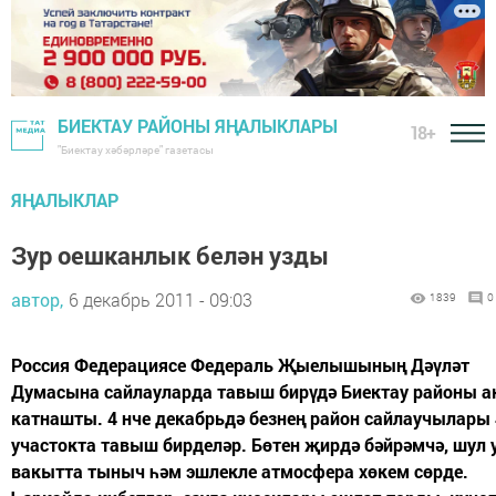
БИЕКТАУ РАЙОНЫ ЯҢАЛЫКЛАРЫ
18+
"Биектау хәбәрләре" газетасы
ЯҢАЛЫКЛАР
Зур оешканлык белән узды
автор,
6 декабрь 2011 - 09:03
1839
0
Россия Федерациясе Федераль Җыелышының Дәүләт
Думасына сайлауларда тавыш бирүдә Биектау районы а
катнашты. 4 нче декабрьдә безнең район сайлаучылары
участокта тавыш бирделәр. Бөтен җирдә бәйрәмчә, шул 
вакытта тыныч һәм эшлекле атмосфера хөкем сөрде.