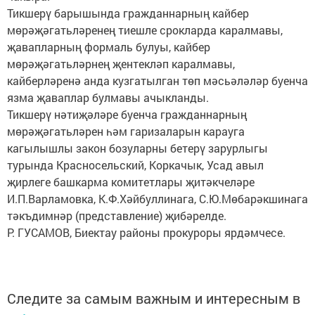
Тикшерү барышында гражданнарның кайбер
мөрәҗәгатьләренең тиешле срокларда каралмавы,
җавапларның формаль булуы, кайбер
мөрәҗәгатьләрнең җентекләп каралмавы,
кайберләренә анда кузгатылган төп мәсьәләләр буенча
язма җаваплар булмавы ачыкланды.
Тикшерү нәтиҗәләре буенча гражданнарның
мөрәҗәгатьләрен һәм гаризаларын карауга
кагылышлы закон бозуларны бетерү зарурлыгы
турында Красносельский, Коркачык, Усад авыл
җирлеге башкарма комитетлары җитәкчеләре
И.П.Варламовка, К.Ф.Хәйбуллинага, С.Ю.Мөбарәкшинага
тәкъдимнәр (представление) җибәрелде.
Р. ГУСАМОВ, Биектау районы прокуроры ярдәмчесе.
Следите за самым важным и интересным в