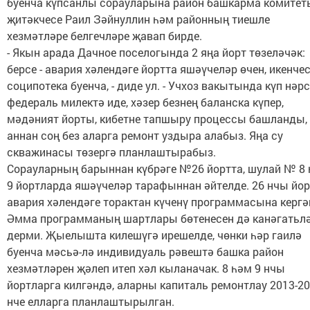
буенча күпсанлы сорауларына район башкарма комитет
җитәкчесе Раил Зәйнуллин һәм районның тиешле
хезмәтләре белгечләре җавап бирде.
- Якын арада Дачное поселогында 2 яңа йорт төзеләчәк:
берсе - авария хәлендәге йортта яшәүчеләр өчен, икенчес
соципотека буенча, - диде ул. - Учхоз вакытында күп нәр
федераль милектә иде, хәзер безнең баланска күпер,
мәдәният йорты, кибетне тапшыру процессы башланды,
аннан соң без аларга ремонт уздыра алабыз. Яңа су
скважинасы төзергә планлаштырабыз.
Сорауларның барыннан күбрәге №26 йортта, шулай № 8
9 йортларда яшәүчеләр тарафыннан әйтелде. 26 нчы йор
авария хәлендәге торактан күченү программасына кергә
Әмма программаның шартлары бөтенесен дә канәгатьлә
дерми. Җыелышта килешүгә ирешелде, чөнки һәр гаилә
буенча мәсьә-лә индивидуаль рәвештә башка район
хезмәтләрен җәлеп итеп хәл кыланачак. 8 һәм 9 нчы
йортларга килгәндә, аларны капиталь ремонтлау 2013-2
нче елларга планлаштырылган.