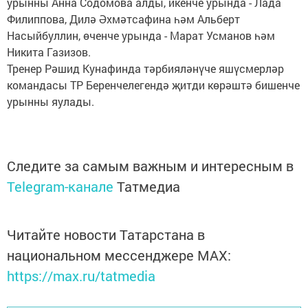
урынны Анна Содомова алды, икенче урында - Лада
Филиппова, Дилә Әхмәтсафина һәм Альберт
Насыйбуллин, өченче урында - Марат Усманов һәм
Никита Газизов.
Тренер Рәшид Кунафинда тәрбияләнүче яшүсмерләр
командасы ТР Беренчелегендә җитди көрәштә бишенче
урынны яулады.
Следите за самым важным и интересным в
Telegram-канале
Татмедиа
Читайте новости Татарстана в
национальном мессенджере MАХ:
https://max.ru/tatmedia