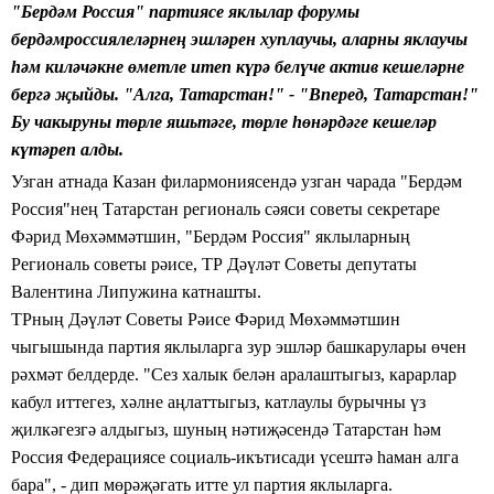
"Берд
ә
м Россия" партиясе яклылар форумы
берд
ә
мроссиялел
ә
рне
ң
эшл
ә
рен хуплаучы, аларны
яклаучы
һә
м кил
ә
ч
ә
кне
ө
метле итеп
к
ү
р
ә
бел
ү
че
актив кешел
ә
рне
берг
ә
җ
ыйды. "Алга, Татарстан!"
-
"Вперед, Татарстан!"
Бу чакыруны т
ө
рле яшьт
ә
ге, т
ө
рле
һө
н
ә
рд
ә
ге кешел
ә
р
к
ү
т
ә
реп алды.
Узган атнада
Казан
филармониясенд
ә
узган чарада
"Берд
ә
м
Россия"не
ң
Татарстан региональ
с
ә
яси советы
секретаре
Ф
ә
рид
М
ө
х
ә
мм
ә
тшин,
"Берд
ә
м Россия" яклыларны
ң
Региональ советы
р
ә
исе,
ТР Д
әү
л
ә
т Советы депутаты
Валентина Липужина катнашты.
ТРны
ң
Д
әү
л
ә
т Советы Р
ә
исе Ф
ә
рид М
ө
х
ә
мм
ә
тшин
чыгышында
партия яклыларга
зур эшл
ә
р башкарулары
ө
чен
р
ә
хм
ә
т белдерде. "Сез халык бел
ә
н
аралаштыгыз, карарлар
кабул иттегез, х
ә
лне а
ң
латтыгыз,
катлаулы бурычны
ү
з
җ
илк
ә
гезг
ә
алдыгыз, шуны
ң
н
ә
ти
җә
сенд
ә
Татарстан
һә
м
Россия Федерациясе
социаль-икътисади
ү
сешт
ә
һ
аман алга
бара", - дип м
ө
р
әҗә
гать итте ул партия яклыларга.