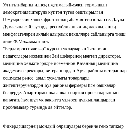
Ул игътибарны илне
ң
и
җ
тимагый-с
ә
яси тормышын
демократиял
ә
штер
ү
д
ә
к
ү
пт
ә
н т
ү
гел оештырылган
Гомумроссия халык
фронтыны
ң
әһә
миятен
ә
юн
ә
лтте. Д
әү
л
ә
т
Думасына сайлауларда республиканы
ң
и
ң
лаеклы, аны
ң
м
ә
нф
ә
гатьл
ә
рен яклый алырлык в
ә
килл
ә
ре сайланырга тиеш,
диде Ф.М
ө
х
ә
мм
ә
тшин.
"Берд
ә
мроссиялел
ә
р" курсын яклауларын Татарстан
педагоглары исеменн
ә
н
З
ә
й ш
әһә
рене
ң
м
ә
кт
ә
п директоры,
медицина хезм
ә
тк
ә
рл
ә
ре исеменн
ә
н
Казанны
ң
медицина
академиясе
ректоры,
ветераннардан
Арча районы ветераннар
оешмасы р
ә
исе, авыл ху
җ
алыгы товарлары
җ
итештер
ү
чел
ә
рд
ә
н Буа районы фермеры
һә
м башкалар
белдерде.
Алар
тормышка ашкан
партия проектларыннан
кан
ә
гать
һә
м шул ук вакытта
ү
зл
ә
рен дулкынландырган
проблемалар турында да
ә
йттел
ә
р.
Фикерд
ә
шл
ә
рне
ң
мондый очрашулары беренче ген
ә
тапкыр