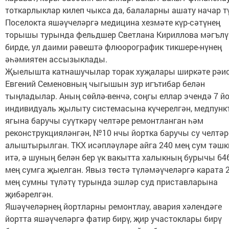
тоткарлыклар килеп чыкса да, балаларны ашату начар тү
Поселокта яшәүчеләргә медицина хезмәте күр-сәтүнең
торышы турында фельдшер Светлана Кириллова мәгъл
бирде, ул даими рәвештә флюорографик тикшере-нүнең
әһәмиятен ассызыклады.
Җыелышта катнашучылар торак хуҗалары ширкәте рәи
Евгений Семеновның чыгышын зур игътибар белән
тыңладылар. Аның сөйлә-венчә, соңгы еллар эчендә 7 й
индивидуаль җылыту системасына күчерелгән, медпунк
ягына баручы суүткәрү челтәре ремонтланган һәм
реконструкцияләнгән, №10 нчы йортка баручы су челтәр
алыштырылган. ТКХ исәпләүләре айга 240 мең сум тәшк
итә, ә шуның белән бер үк вакытта халыкның бурычы 64
мең сумга җыелган. Явыз төстә түләмәүчеләргә карата 
мең сумны түләтү турында эшләр суд приставларына
җибәрелгән.
Яшәүчеләрнең йортларны ремонтлау, авария хәлендәге
йортта яшәүчеләргә фатир бирү, җир участоклары бирү