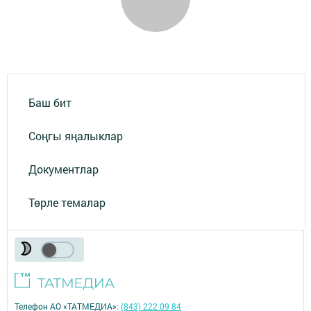
Баш бит
Соңгы яңалыклар
Документлар
Төрле темалар
Телефон АО «ТАТМЕДИА»:
(843) 222 09 84