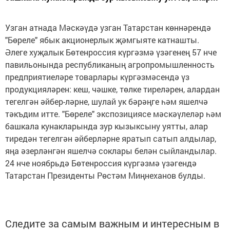
Узган атнада Мәскәүдә узган Татарстан көннәрендә
"Бөреле" ябык акционерлык җәмгыяте катнашты.
Әлеге хуҗалык Бөтенроссия күргәзмә үзәгенең 57 нче
павильонында республиканың агропромышленность
предприятиеләре товарлары күргәзмәсендә үз
продукцияләрен: кеш, чәшке, төлке тиреләрен, алардан
тегелгән әйбер-ләрне, шулай ук бәрәңге һәм яшелчә
тәкъдим итте. "Бөреле" экспозициясе мәскәүлеләр һәм
башкала кунакларында зур кызыксыну уятты, алар
тиредән тегелгән әйберләрне яратып сатып алдылар,
яңа әзерләнгән яшелчә соклары белән сыйландылар.
24 нче ноябрьдә Бөтенроссия күргәзмә үзәгендә
Татарстан Президенты Рөстәм Миңнеханов булды.
Следите за самым важным и интересным в