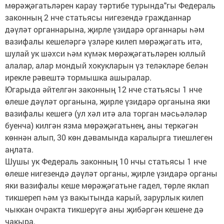
мөрәҗәгатьләрен карау тәртибе турында"гы Федераль
законның 2 нче статьясы нигезендә гражданнар
дәүләт органнарына, җирле үзидарә органнары һәм
вазифалы кешеләргә үзләре килеп мөрәҗәгать итә,
шулай ук шәхси һәм күмәк мөрәҗәгатьләрен юллый
алалар, алар мондый хокукларын үз теләкләре белән
ирекле рәвештә тормышка ашыралар.
Югарыда әйтелгән законның 12 нче статьясы 1 нче
өлеше дәүләт органына, җирле үзидарә органына яки
вазифалы кешегә (ул хәл итә ала торган мәсьәләләр
буенча) килгән язма мөрәҗәгатьнең, аны теркәгән
көннән алып, 30 көн дәвамында каралырга тиешлеген
аңлата.
Шушы ук Федераль законның 10 нчы статьясы 1 нче
өлеше нигезендә дәүләт органы, җирле үзидарә органы
яки вазифалы кеше мөрәҗәгатьне гадел, төрле яклап
тикшереп һәм үз вакытында карый, зарурлык килеп
чыккан очракта тикшерүгә аны җибәргән кешене дә
чакыра.