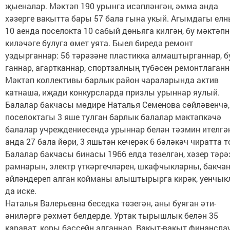
җыеналар. Мәктәп 190 урынга исәпләнгән, әмма анда
хәзерге вакытта бары 57 бала гына укый. Агымдагы ел
10 аенда поселокта 10 сабый дөньяга килгән, бу мәктәпн
киләчәге булуга өмет уята. Быел биредә ремонт
уздырганнар: 56 тәрәзәне пластикка алмаштырганнар, б
ганнар, агартканнар, спортзалның түбәсен ремонтлаганн
Мәктәп коллективы барлык район чараларында актив
катнаша, иҗади конкурсларда призлы урыннар яулый.
Балалар бакчасы мөдире Наталья Семенова сөйләвенчә,
поселоктагы 3 яше тулган барлык балалар мәктәпкәчә
балалар учреждениесендә урыннар белән тәэмин ителгән
анда 27 бала йөри, 3 яшьтән кечерәк 6 бәләкәч чиратта т
Балалар бакчасы бинасы 1966 елда төзелгән, хәзер тәрә
рамнарын, электр үткәргечләрен, шкафчыкларны, бакча
әйләндереп алган койманы алыштырырга кирәк, уенчык
да иске.
Наталья Валерьевна беседка төзегән, аны буяган әти-
әниләргә рәхмәт белдерде. Уртак тырышлык белән 35
карават, коры бассейн алганнар. Вакыт-вакыт финансла