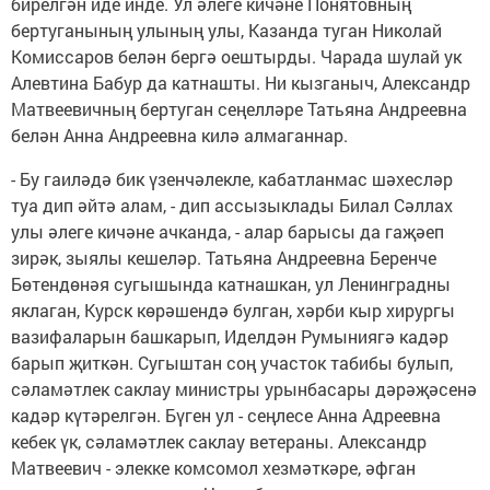
бирелгән иде инде. Ул әлеге кичәне Понятовның
бертуганының улының улы, Казанда туган Николай
Комиссаров белән бергә оештырды. Чарада шулай ук
Алевтина Бабур да катнашты. Ни кызганыч, Александр
Матвеевичның бертуган сеңелләре Татьяна Андреевна
белән Анна Андреевна килә алмаганнар.
- Бу гаиләдә бик үзенчәлекле, кабатланмас шәхесләр
туа дип әйтә алам, - дип ассызыклады Билал Сәллах
улы әлеге кичәне ачканда, - алар барысы да гаҗәеп
зирәк, зыялы кешеләр. Татьяна Андреевна Беренче
Бөтендөнәя сугышында катнашкан, ул Ленинградны
яклаган, Курск көрәшендә булган, хәрби кыр хирургы
вазифаларын башкарып, Иделдән Румыниягә кадәр
барып җиткән. Сугыштан соң участок табибы булып,
сәламәтлек саклау министры урынбасары дәрәҗәсенә
кадәр күтәрелгән. Бүген ул - сеңлесе Анна Адреевна
кебек үк, сәламәтлек саклау ветераны. Александр
Матвеевич - элекке комсомол хезмәткәре, әфган