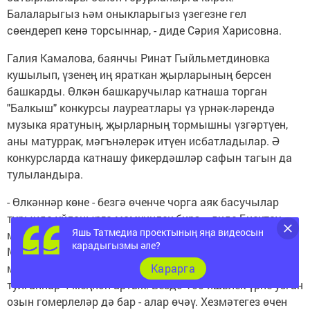
Балаларыгыз һәм оныкларыгыз үзегезне гел
сөендереп кенә торсыннар, - диде Сәрия Харисовна.
Галия Камалова, баянчы Ринат Гыйльметдиновка
кушылып, үзенең иң яраткан җырларының берсен
башкарды. Өлкән башкаручылар катнаша торган
"Балкыш" конкурсы лауреатлары үз үрнәк-ләрендә
музыка яратуның, җырларның тормышны үзгәртүен,
аны матуррак, мәгънәлерәк итүен исбатладылар. Ә
конкурсларда катнашу фикердәшләр сафын тагын да
тулыландыра.
- Өлкәннәр көне - безгә өченче чорга аяк басучылар
турында уйланырга мөмкинлек бирә, - диде Биектау
Яшь Татмедиа проектының яңа видеосын
муниципаль район Советы Аппараты җитәкчесе
карадыгызмы әле?
Минҗофар Усманова үзенең котлавында. - Районда 10
Карарга
меңнән күбрәк пенсионер яши, шулар арасында 70 яше
тулганнар 4 меңнән артык. Бездә 100 яшьлек үрне узган
озын гомерлеләр дә бар - алар өчәү. Хезмәтегез өчен