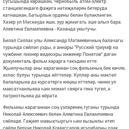
сугышында көрәшкән, Чернобыль атом-электр
станциясендәге фаҗига нәтиҗәләрен бетерүдә
катнашкан, Батырлык ордены белән бүләкләнгән.
Хәзер ул Мәскәүдә яши, зур җәмәгать эше алып бара.
Алевтина Евлампиевна - Казанда укытучы.
Билал Сәллах улы Александр Матвеевичның балачагы
турында сөйләп узды, ә аннары "Русский триумф на
чужбине: пионер видеоэры инженер Понятов" дигән
документаль фильм карарга тәкъдим итте.
Җыелучылар аны караганнан соң фильмның бик көчле,
ихлас булуы турында әйттеләр. Күпләр аны мәктәп
балаларына да күрсәтергә киңәш иттеләр, чөнки ул
максатчанлыкка һәм хезмәт сөяргә генә түгел, ә
патриотлыкка да өйрәтә.
Фильмны караганнан соң үзләренең туганы турында
Николай Алексеевич белән Алевтина Евлампиевна
сөйләде. Гаҗәеп мавыктыргыч һәм кызыклы итеп
сөйли белүче Николай Комиссаров игътибарны озак