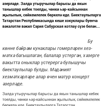
әзерләде. Залда утыручылар барысы да якын
танышлар кебек тоелды, чөнки һәр-кайсыннан
җылылык, сөйкемлелек бөркелә иде. Биектаулыларга
Татарстан Республикасында кеше хокуклары буенча
вәкаләтле вәкил Сәрия Сабурская котлау сүзе белән...
Бу
көнне бәйрәм кунаклары гомерләрен хез-
мәткә багышлаган, балалар үстергән, хәзерге
вакытта оныклар үстерергә булышучы
биектаулылар булды. Мәдәният
хезмәткәрләре алар өчен матур концерт
әзерләде.
Залда утыручылар барысы да якын танышлар кебек
тоелды, чөнки һәр-кайсыннан җылылык, сөйкемлелек
бөркелә иде. Биектаулыларга Татарстан