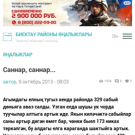
БИЕКТАУ РАЙОНЫ ЯҢАЛЫКЛАРЫ
18+
"Биектау хәбәрләре" газетасы
ЯҢАЛЫКЛАР
Саннар, саннар...
автор,
9 октябрь 2013 - 08:03
1029
0
0
Агымдагы елның тугыз аенда районда 329 сабый
дөньяга аваз салды. Узган елда шушы ук чорда
туучылар алтыга артык иде. Якын киләчәктә сабыйлар
саны артыр дигән өмет бар, чөнки быел 173 никах
теркәлгән, бу алдагы елга караганда шактыйга артык.