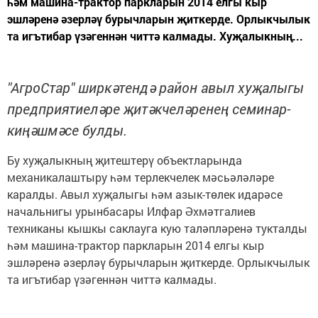
һәм машина-трактор паркларын 2014 елгы кыр
эшләренә әзерләү бурычларын җиткерде. Орлыкчылык
та игътибар үзәгеннән читтә калмады. Хуҗалыкның...
"АгроСтар" ширкәтендә район авыл хуҗалыгы
предприятиеләре җитәкчеләренең семинар-
киңәшмәсе булды.
Бу хуҗалыкның җитештерү объектларында
механикалаштыру һәм терлекчелек мәсьәләләре
каралды. Авыл хуҗалыгы һәм азык-төлек идарәсе
начальнигы урынбасары Илфар Әхмәтгалиев
техниканы кышкы саклауга кую таләпләренә тукталды
һәм машина-трактор паркларын 2014 елгы кыр
эшләренә әзерләү бурычларын җиткерде. Орлыкчылык
та игътибар үзәгеннән читтә калмады.