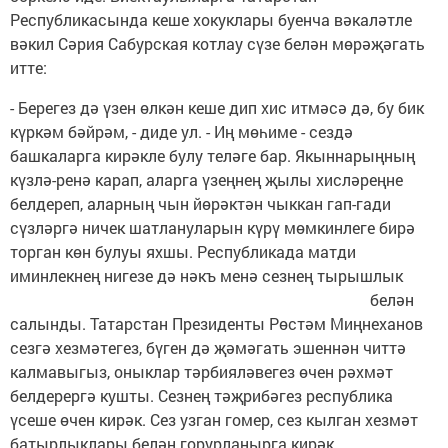
Республикасында кеше хокуклары буенча вәкаләтле
вәкил Сәрия Сабурская котлау сүзе белән мөрәҗәгать
итте:
- Берегез дә үзен өлкән кеше дип хис итмәсә дә, бу бик
күркәм бәйрәм, - диде ул. - Иң мөһиме - сездә
башкаларга кирәкле булу теләге бар. Якыннарыңның
күзлә-ренә карап, аларга үзеңнең җылы хисләреңне
белдереп, аларның чын йөрәктән чыккан гап-гади
сүзләргә ничек шатлануларын күрү мөмкинлеге бирә
торган көн булуы яхшы. Республикада матди
иминлекнең нигезе дә нәкъ менә
сезнең тырышлык
белән
салынды. Татарстан Президенты Рөстәм Миңнеханов
сезгә хезмәтегез, бүген дә җәмәгать эшеннән читтә
калмавыгыз, оныклар тәрбияләвегез өчен рәхмәт
белдерергә кушты. Сезнең тәҗрибәгез республика
үсеше өчен кирәк. Сез узган гомер, сез кылган хезмәт
батырлыклары белән горурланырга кирәк.