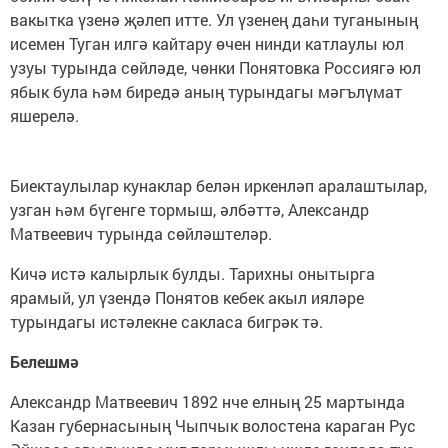
вакытка үзенә җәлеп итте. Ул үзенең даһи туганының
исемен Туган илгә кайтару өчен нинди катлаулы юл
узуы турында сөйләде, чөнки Понятовка Россиягә юл
ябык була һәм биредә аның турындагы мәгълүмат
яшерелә.
Биектаулылар кунаклар белән иркенләп аралаштылар,
узган һәм бүгенге тормыш, әлбәттә, Александр
Матвеевич турында сөйләштеләр.
Кичә истә калырлык булды. Тарихны онытырга
ярамый, ул үзендә Понятов кебек акыл ияләре
турындагы истәлекне сакласа бигрәк тә.
Белешмә
Александр Матвеевич 1892 нче елның 25 мартында
Казан губернасының Чыпчык волостена караган Рус