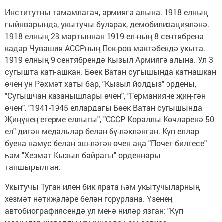
Институтны тәмамлагач, армиягә алына. 1918 елның
гыйнварында, укытучы буларак, демобилизацияләнә.
1918 елның 28 мартыннан 1919 ел-ның 8 сентябренә
кадәр Чувашия АССРның Пок-ров мәктәбендә укыта.
1919 елның 9 сентябрендә Кызыл Армиягә алына. Ул 3
сугышта катнашкан. Бөек Ватан сугышында катнашкан
өчен ун Рәхмәт хаты бар, "Кызыл йолдыз" ордены,
"Сугышчан казанышлары өчен", "Германияне җиң-гән
өчен", "1941-1945 еллардагы Бөек Ватан сугышында
Җиңүнең егерме еллыгы", "СССР Кораллы Көчләренә 50
ел" дигән медальләр белән бү-ләкләнгән. Күп еллар
буена намус белән эш-ләгән өчен аңа "Почет билгесе"
һәм "Хезмәт Кызыл байрагы" орденнары
тапшырылган.
Укытучы Туган илен бик ярата һәм укытучыларның
хезмәт нәтиҗәләре белән горурлана. Үзенең
автобиографиясендә ул менә ниләр язган: "Күп