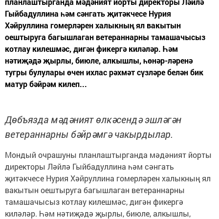
планлаштырганда мәдәният йорты директоры Ләйлә
Гыйбадуллина һәм сәнгать җитәкчесе Нурия
Хәйруллина гомерләрен халыкның ял вакытын
оештыруга багышлаган ветераннарны тамашачысыз
котлау килешмәс, дигән фикергә киләләр. Һәм
нәтиҗәдә җырлы, биюле, алкышлы, һөнәр-ләренә
тугры булулары өчен ихлас рәхмәт сүзләре белән бик
матур бәйрәм килеп...
Дөбъязда мәдәният өлкәсендә эшләгән
ветераннарны бәйрәмгә чакырдылар.
Мондый очрашуны планлаштырганда мәдәният йорты
директоры Ләйлә Гыйбадуллина һәм сәнгать
җитәкчесе Нурия Хәйруллина гомерләрен халыкның ял
вакытын оештыруга багышлаган ветераннарны
тамашачысыз котлау килешмәс, дигән фикергә
киләләр. Һәм нәтиҗәдә җырлы, биюле, алкышлы,