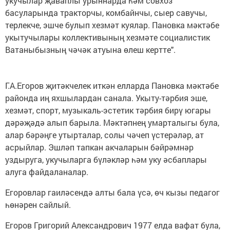
укучылар җаваплы урыннарда һәм совхоз
басуларында тракторчы, комбайнчы, сыер савучы,
терлекче, эшче булып хезмәт куялар. Пановка мәктәбе
укытучылары коллективының хезмәте социалистик
Ватаныбызның чәчәк атуына өлеш кертте".
Г.А.Егоров җитәкчелек иткән елларда Пановка мәктәбе
районда иң яхшылардан санала. Укыту-тәрбия эше,
хезмәт, спорт, музыкаль-эстетик тәрбия бирү югары
дәрәҗәдә алып барыла. Мәктәпнең умарталыгы була,
алар бәрәңге утырталар, солы чәчеп үстерәләр, ат
асрыйлар. Эшләп тапкан акчаларын бәйрәмнәр
уздыруга, укучыларга бүләкләр һәм уку әсбаплары
алуга файдаланалар.
Егоровлар гаиләсендә алты бала үсә, өч кызы педагог
һөнәрен сайлый.
Егоров Григорий Александрович 1977 елда вафат була,