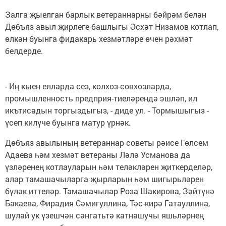
Залга җыелган барлык ветераннарны бәйрәм белән
Дөбъяз авыл җирлеге башлыгы Әсхәт Низамов котлап,
өлкән буынга фидакарь хезмәтләре өчен рәхмәт
белдерде.
- Иң кыен елларда сез, колхоз-совхозларда,
промышленность предприя-тиеләрендә эшләп, ил
икътисадын торгыздыгыз, - диде ул. - Тормышыгыз -
үсеп килүче буынга матур үрнәк.
Дөбъяз авылының ветераннар советы рәисе Гөлсем
Адаева һәм хезмәт ветераны Ләлә Усманова да
үзләренең котлауларын һәм теләкләрен җиткерделәр,
алар тамашачыларга җырларын һәм шигырьләрен
бүләк иттеләр. Тамашачылар Роза Шакирова, Зәйтүнә
Бакаева, Фирадия Сәмигуллина, Тәс-кирә Гатауллина,
шулай ук үзешчән сәнгатьтә катнашучы яшьләрнең