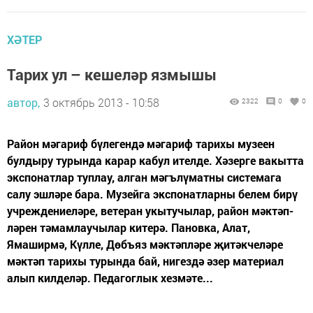
ХӘТЕР
Тарих ул – кешеләр язмышы
автор,
3 октябрь 2013 - 10:58
2322
0
0
Район мәгариф бүлегендә мәгариф тарихы музеен
булдыру турында карар кабул ителде. Хәзерге вакытта
экспонатлар туплау, алган мәгълүматны системага
салу эшләре бара. Музейга экспонатларны белем бирү
учреждениеләре, ветеран укытучылар, район мәктәп-
ләрен тәмамлаучылар китерә. Пановка, Алат,
Ямаширмә, Күлле, Дөбъяз мәктәпләре җитәкчеләре
мәктәп тарихы турында бай, нигездә әзер материал
алып килделәр. Педагоглык хезмәте...