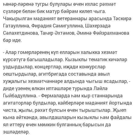
һөнәр-ләренә тугры булулары өчен ихлас рәхмәт
сүзләре белән бик матур бәйрәм килеп чыга.
Чакырылган мәдәният ветераннары арасында Тәскирә
Гатауллина, Фирадия Сәмигуллина, Шахерзадә
Сәлахетдинова, Таһир Әхтәмов, Әминә Фәйзрахманова
бар иде.
- Алар гомерләренең күп елларын халыкка хезмәт
күрсәтүгә багышладылар. Кызыклы тематик кичәләр
уздырдылар, концертлар, иҗади конкурслар
оештырдылар, агитбригада составында авыл
хуҗалыгы хезмәтчәннәре алдында чыгыш ясадылар, -
диде үзенең өлкән иптәшләре турында Ләйлә
Гыйбадуллина. - Фермаларда һәм кыр станнарында
агитаторлар булдылар, кайберләре мәдәният йортында
чиста, җылы, рәхәт булсын өчен тырыштылар. Җыеп
кына әйткәндә, авылдашларын кызыклы һәм файдалы
ял иттерү өчен мөмкин булганның барысын да
эшләделәр.