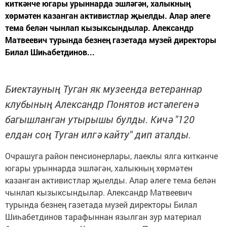
киткәнче югары урыннарда эшләгән, халыкның
хөрмәтен казанган активистлар җыелды. Алар әлеге
тема белән чынлап кызыксындылар. Александр
Матвеевич турында безнең газетада музей директоры
Билал Шиһабетдинов...
Биектауның Туган як музеенда ветераннар
клубының Александр Понятов истәлегенә
багышланган утырышы булды. Кичә "120
елдан соң Туган илгә кайту" дип аталды.
Очрашуга район пенсионерлары, лаеклы ялга киткәнче
югары урыннарда эшләгән, халыкның хөрмәтен
казанган активистлар җыелды. Алар әлеге тема белән
чынлап кызыксындылар. Александр Матвеевич
турында безнең газетада музей директоры Билал
Шиһабетдинов тарафыннан язылган зур материал