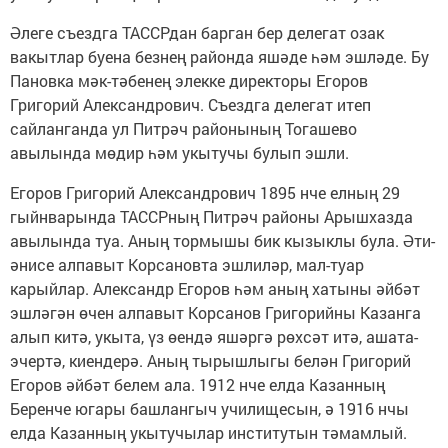
Әлеге съездга ТАССРдан барган бер делегат озак
вакытлар буена безнең районда яшәде һәм эшләде. Бу
Пановка мәк-тәбенең элекке директоры Егоров
Григорий Александрович. Съездга делегат итеп
сайланганда ул Питрәч районының Тогашево
авылында мөдир һәм укытучы булып эшли.
Егоров Григорий Александрович 1895 нче елның 29
гыйнварында ТАССРның Питрәч районы Арышхазда
авылында туа. Аның тормышы бик кызыклы була. Әти-
әнисе алпавыт Корсановта эшлиләр, мал-туар
карыйлар. Александр Егоров һәм аның хатыны әйбәт
эшләгән өчен алпавыт Корсанов Григорийны Казанга
алып китә, укыта, үз өендә яшәргә рөхсәт итә, ашата-
эчертә, киендерә. Аның тырышлыгы белән Григорий
Егоров әйбәт белем ала. 1912 нче елда Казанның
Беренче югары башлангыч училищесын, ә 1916 нчы
елда Казанның укытучылар институтын тәмамлый.