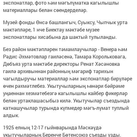
экспонатлар, фото һәм мәгълүматка кагылышлы
материаллары белән сөендерделәр.
Музей фонды Өнсә башлангыч, Суыксу, Чыпчык урта
мәктәпләре, 1 нче Биектау мәктәбе музее
экспонатлары хисабына да шактый тулыланды.
Без район мәктәпләрен тәмамлаучылар - Венера һәм
Рәдис Әхмәтовлар гаиләсенә, Тамара Корольковага,
Дөбъяз урта мәктәбе директоры Ренат Хәсәновка
гаилә архивыннан районның мәгариф тарихын
чагылдыручы материаллар һәм экспонатлар бирүләре
өчен рәхмәтлебез. Укытучыларның һөнәри бәйрәме
уңаеннан хезмәтебезгә кагылышлы кайбер фикерләр
белән уртаклашасыбыз килә. Укытучылар съездында
катнашучылар турында күпмедер мәгъ-лүмат туплый
алдык.
1925 елның 12-17 гыйнварында Мәскәүдә
укытучыларның Беренче Бөтенсоюз съезды узды.