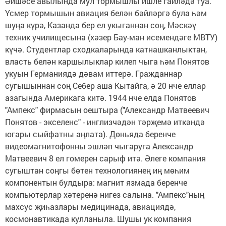
Әйшәсе авылында мул тормышлы ишле гаиләдә туа.
Үсмер тормышын авиация белән бәйләргә була һәм
шуңа күрә, Казанда бер ел укыганнан соң, Мәскәү
техник училищесына (хәзер Бау-ман исемендәге МВТУ)
күчә. Студентлар сходкаларында катнашканлыктан,
власть белән каршылыклар килеп чыга һәм Понятов
укуын Германиядә дәвам иттерә. Гражданнар
сугышыннан соң Себер аша Кытайга, ә 20 нче еллар
азагында Америкага китә. 1944 нче елда Понятов
"Ампекс" фирмасын оештыра ("Александр Матвеевич
Понятов - экселенс" - инглизчәдән тәрҗемә иткәндә
югары сыйфатны аңлата). Дөньяда беренче
видеомагнитофонны эшләп чыгаруга Александр
Матвеевич 8 ел гомерен сарыф итә. Әлеге компания
сугыштан соңгы бөтен технологиянең иң мөһим
компонентын булдыра: магнит язмада беренче
компьютерлар хәтеренә нигез салына. "Ампекс"ның
махсус җиһазлары медицинада, авиациядә,
космонавтикада кулланыла. Шушы ук компания