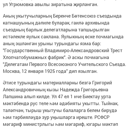
ул Угрюмовка авылы зиратына җирләнгән.
Аның укытучыларның Беренче Бөтенсоюз съездында
катнашуының дәлиле буларак, гаилә архивында
съездның барлык делегатларына тапшырылган
истәлекле яулык саклана. Яулыкның өске почмагында
аның эшләнгән урыны турындагы язма бар:
"Государственный Владимиро-Александровский Трест
Хлопчатобумажных фабрик". Ә аскы почмагына
"Делегатам Первого Всесоюзного Учительского Съезда.
Москва, 12 января 1925 года" дип язылган.
Әтисе турындагы материалларны безгә Григорий
Александровичның кызы Надежда Григорьевна
Лапшина алып килде. Ул 47 ел 1 нче Биектау урта
мәктәбендә рус теле һәм әдәбияты укытты. Тыйнак,
таләпчән, тырыш укытучы балаларга белем бирүдә
һәм тәрбияләүдә зур уңышларга иреште. РСФСР
мәгариф министрлыгы һәм мәгариф, югары мәктәп