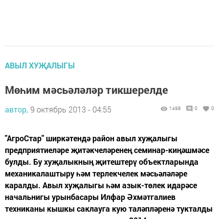
АВЫЛ ХУҖАЛЫГЫ
Мөһим мәсьәләләр тикшерелде
автор,
9 октябрь 2013 - 04:55
1498
0
0
"АгроСтар" ширкәтендә район авыл хуҗалыгы
предприятиеләре җитәкчеләренең семинар-киңәшмәсе
булды. Бу хуҗалыкның җитештерү объектларында
механикалаштыру һәм терлекчелек мәсьәләләре
каралды. Авыл хуҗалыгы һәм азык-төлек идарәсе
начальнигы урынбасары Илфар Әхмәтгалиев
техниканы кышкы саклауга кую таләпләренә тукталды