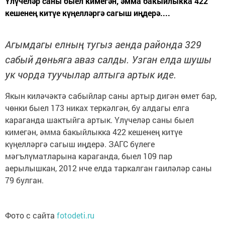
Үлүчеләр саны быел кимегән, әмма бакыйлыкка 422
кешенең китүе күңелләргә сагыш иңдерә....
Агымдагы елның тугыз аенда районда 329
сабый дөньяга аваз салды. Узган елда шушы
ук чорда туучылар алтыга артык иде.
Якын киләчәктә сабыйлар саны артыр дигән өмет бар,
чөнки быел 173 никах теркәлгән, бу алдагы елга
караганда шактыйга артык. Үлүчеләр саны быел
кимегән, әмма бакыйлыкка 422 кешенең китүе
күңелләргә сагыш иңдерә. ЗАГС бүлеге
мәгълүматларына караганда, быел 109 пар
аерылышкан, 2012 нче елда таркалган гаиләләр саны
79 булган.
Фото с сайта
fotodeti.ru