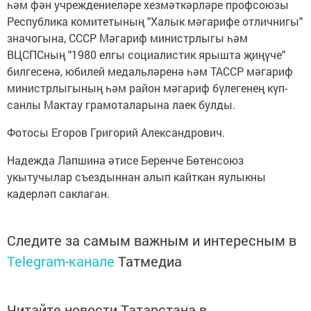
һәм фән учреждениеләре хезмәткәрләре профсоюзы
Республика комитетының "Халык мәгарифе отличнигы"
значогына, СССР Мәгариф министрлыгы һәм
ВЦСПСның "1980 елгы социалистик ярышта җиңүче"
билгесенә, юбилей медальләренә һәм ТАССР мәгариф
министрлыгының һәм район мәгариф бүлегенең күп-
санлы Мактау грамоталарына лаек булды.
Фотосы Егоров Григорий Александрович.
Надежда Лапшина әтисе Беренче Бөтенсоюз
укытучылар съездыннан алып кайткан яулыкны
кадерләп саклаган.
Следите за самым важным и интересным в
Telegram-канале
Татмедиа
Читайте новости Татарстана в