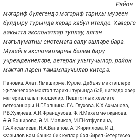
Район
мәгариф бүлегендә мәгариф тарихы музеен
булдыру турында карар кабул ителде. Хәзерге
вакытта экспонатлар туплау, алган
мәгълүматны системага салу эшләре бара.
Музейга экспонатларны белем бирү
учреждениеләре, ветеран укытучылар, район
мәктәп-ләрен тәмамлаучылар китерә.
Пановка, Алат, Ямаширмә, Күлле, Дөбъяз мәктәпләре
җитәкчеләре мәктәп тарихы турында бай, нигездә әзер
материал алып килделәр. Педагоглык хезмәте
ветераннары Н.Г.Лапшина, Г.А. Глухова, К.Х.Ахманова,
Р.В.Хуҗиева, А.И.Французова, Ф.И.Мөхәммәтҗанова,
Ә.Ә.Бәширова, Ә.М. Маликов, М.Г.Нотфуллина,
Г.А.Хисамиева, Н.А.Ваһапов, А.Г.Кириллова, И.Д.
Фазылов һәм башка бик күпләр бәя биреп бетергесез