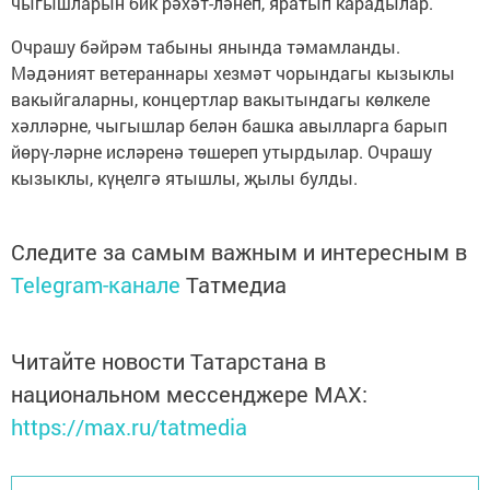
чыгышларын бик рәхәт-ләнеп, яратып карадылар.
Очрашу бәйрәм табыны янында тәмамланды.
Мәдәният ветераннары хезмәт чорындагы кызыклы
вакыйгаларны, концертлар вакытындагы көлкеле
хәлләрне, чыгышлар белән башка авылларга барып
йөрү-ләрне исләренә төшереп утырдылар. Очрашу
кызыклы, күңелгә ятышлы, җылы булды.
Следите за самым важным и интересным в
Telegram-канале
Татмедиа
Читайте новости Татарстана в
национальном мессенджере MАХ:
https://max.ru/tatmedia