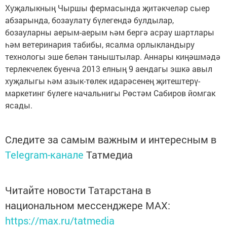
Хуҗалыкның Чыршы фермасында җитәкчеләр сыер
абзарында, бозаулату бүлегендә булдылар,
бозауларны аерым-аерым һәм бергә асрау шартлары
һәм ветеринария табибы, ясалма орлыкландыру
технологы эше белән таныштылар. Аннары киңәшмәдә
терлекчелек буенча 2013 елның 9 аендагы эшкә авыл
хуҗалыгы һәм азык-төлек идарәсенең җитештерү-
маркетинг бүлеге начальнигы Рөстәм Сабиров йомгак
ясады.
Следите за самым важным и интересным в
Telegram-канале
Татмедиа
Читайте новости Татарстана в
национальном мессенджере MАХ:
https://max.ru/tatmedia