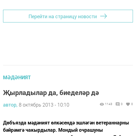
Перейти на страницу новости
МӘДӘНИЯТ
Җырладылар да, биеделәр дә
автор,
8 октябрь 2013 - 10:10
1143
0
0
Дөбъязда мәдәният өлкәсендә эшләгән ветераннарны
бәйрәмгә чакырдылар. Мондый очрашуны