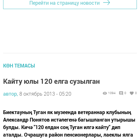
Перейти на страницу новости
КӨН ТЕМАСЫ
Кайту юлы 120 елга сузылган
автор,
8 октябрь 2013 - 05:20
1094
0
0
Биектауның Туган як музеенда ветераннар клубының
Александр Понятов истәлегенә багышланган утырышы
булды. Кичә "120 елдан соң Туган илгә кайту" дип
аталды. Очрашуга район пенсионерлары, лаеклы ялга