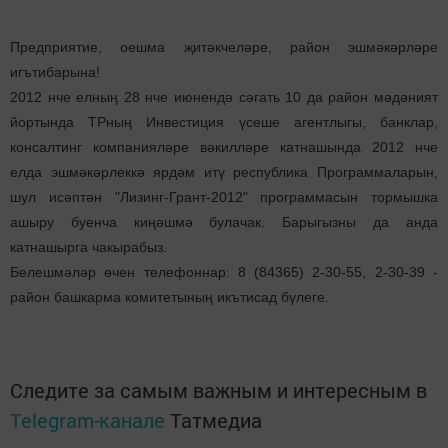
Предприятие, оешма җитәкчеләре, район эшмәкәрләре
игътибарына!
2012 нче елның 28 нче июнендә сәгать 10 да район мәдәният
йортында ТРның Инвестиция үсеше агентлыгы, банклар,
консалтинг компанияләре вәкилләре катнашында 2012 нче
елда эшмәкәрлеккә ярдәм итү республика Программаларын,
шул исәптән "Лизинг-Грант-2012" программасын тормышка
ашыру буенча киңәшмә булачак. Барыгызны да анда
катнашырга чакырабыз.
Белешмәләр өчен телефоннар: 8 (84365) 2-30-55, 2-30-39 -
район башкарма комитетының икътисад бүлеге.
Следите за самым важным и интересным в
Telegram-канале
Татмедиа