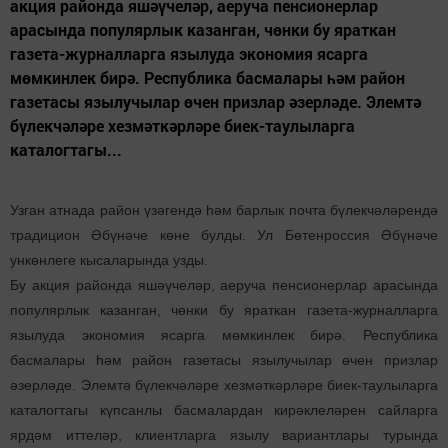
акция районда яшәүчеләр, аеруча пенсионерлар
арасында популярлык казанган, чөнки бу яраткан
газета-журналларга язылуда экономия ясарга
мөмкинлек бирә. Республика басмалары һәм район
газетасы язылучылар өчен призлар әзерләде. Элемтә
бүлекчәләре хезмәткәрләре биек-таулыларга
каталогтагы...
Узган атнада район үзәгендә һәм барлык почта бүлекчәләрендә
традицион Әбүнәче көне булды. Ул Бөтенроссия Әбүнәче
ункөнлеге кысаларында узды.
Бу акция районда яшәүчеләр, аеруча пенсионерлар арасында
популярлык казанган, чөнки бу яраткан газета-журналларга
язылуда экономия ясарга мөмкинлек бирә. Республика
басмалары һәм район газетасы язылучылар өчен призлар
әзерләде. Элемтә бүлекчәләре хезмәткәрләре биек-таулыларга
каталогтагы күпсанлы басмалардан кирәклеләрен сайларга
ярдәм иттеләр, клиентларга язылу вариантлары турында