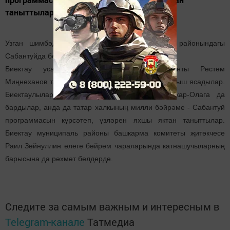
таныттылар. Биектау муниципаль...
Узган шимбәдә Казан шәһәренең Идел буе районындагы
Сабантуйда безнең район да актив катнашты.
Биектау усадьбасында Татарстан Президенты Рөстәм
Миңнеханов та булды. Безнең артистлар шәп чыгыш ясадылар.
Биектаулылар әле тагын күршеләргә - Йошкар-Олага да
бардылар, анда да татар халкының милли бәйрәме - Сабантуй
программасын күрсәтеп, үзләрен яхшы яктан таныттылар.
Биектау муниципаль районы башкарма комитеты җитәкчесе
Раил Зәйнуллин әлеге бәйрәм чараларында катнашучыларның
барысына да рәхмәт белдерде.
Следите за самым важным и интересным в
Telegram-канале
Татмедиа