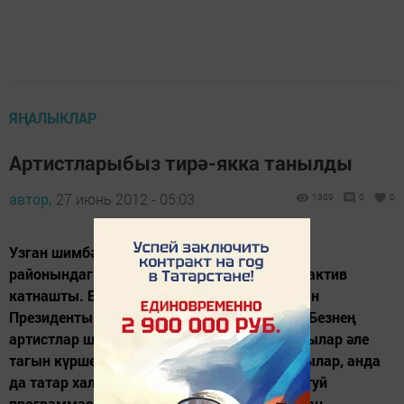
ЯҢАЛЫКЛАР
Артистларыбыз тирә-якка танылды
автор,
27 июнь 2012 - 05:03
1309
0
0
Узган шимбәдә Казан шәһәренең Идел буе
районындагы Сабантуйда безнең район да актив
катнашты. Биектау усадьбасында Татарстан
Президенты Рөстәм Миңнеханов та булды. Безнең
артистлар шәп чыгыш ясадылар. Биектаулылар әле
тагын күршеләргә - Йошкар-Олага да бардылар, анда
да татар халкының милли бәйрәме - Сабантуй
программасын күрсәтеп, үзләрен яхшы яктан