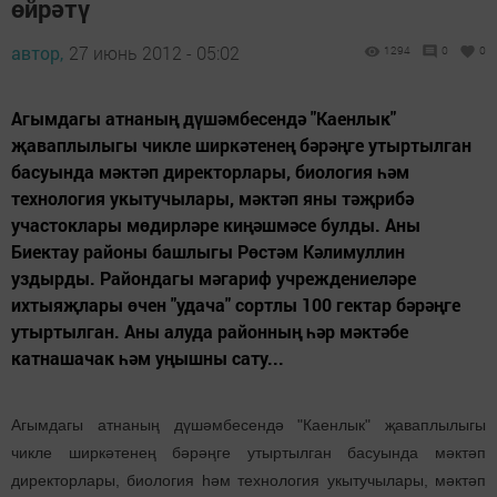
өйрәтү
автор,
27 июнь 2012 - 05:02
1294
0
0
Агымдагы атнаның дүшәмбесендә "Каенлык"
җаваплылыгы чикле ширкәтенең бәрәңге утыртылган
басуында мәктәп директорлары, биология һәм
технология укытучылары, мәктәп яны тәҗрибә
участоклары мөдирләре киңәшмәсе булды. Аны
Биектау районы башлыгы Рөстәм Кәлимуллин
уздырды. Райондагы мәгариф учреждениеләре
ихтыяҗлары өчен "удача" сортлы 100 гектар бәрәңге
утыртылган. Аны алуда районның һәр мәктәбе
катнашачак һәм уңышны сату...
Агымдагы атнаның дүшәмбесендә "Каенлык" җаваплылыгы
чикле ширкәтенең бәрәңге утыртылган басуында мәктәп
директорлары, биология һәм технология укытучылары, мәктәп