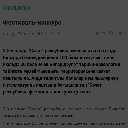
ЯҢАЛЫКЛАР
Фестиваль-конкурс
автор,
27 июнь 2012 - 05:05
725
0
0
3-8 июльдә "Сәләт" республика сменасы вакытында
Биләрдә безнең районнан 100 бала ял итәчәк. 7 нче
июльдә 20 бала өчен Биләр дәүләт тарихи-археология
табигать музей-тыюлыгы территориясенә сәяхәт
оештырыла. Анда талантлы балалар һәм яшьләрнең
интеллектуаль иҗатына багышланган "Сәләт"
республика фестиваль-конкурсы узачак.
3-8 июльдә "Сәләт" республика сменасы вакытында Биләрдә
безнең районнан 100 бала ял итәчәк.
7 нче июльдә 20 бала өчен Биләр дәүләт тарихи-археология