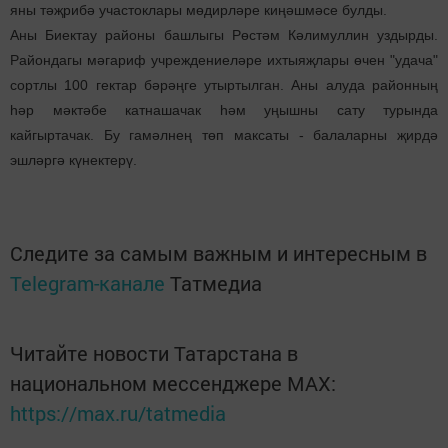
яны тәҗрибә участоклары мөдирләре киңәшмәсе булды.
Аны Биектау районы башлыгы Рөстәм Кәлимуллин уздырды.
Райондагы мәгариф учреждениеләре ихтыяҗлары өчен "удача"
сортлы 100 гектар бәрәңге утыртылган. Аны алуда районның
һәр мәктәбе катнашачак һәм уңышны сату турында
кайгыртачак. Бу гамәлнең төп максаты - балаларны җирдә
эшләргә күнектерү.
Следите за самым важным и интересным в
Telegram-канале
Татмедиа
Читайте новости Татарстана в
национальном мессенджере MАХ:
https://max.ru/tatmedia