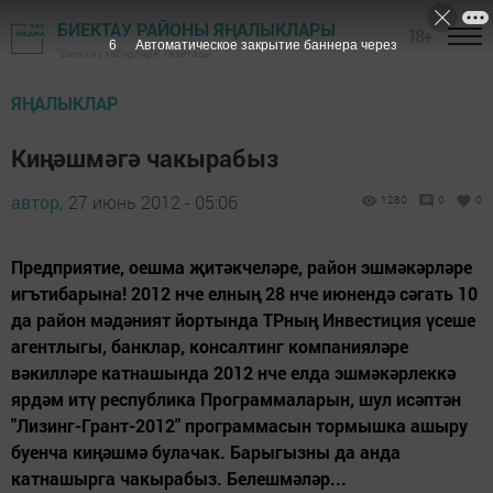
БИЕКТАУ РАЙОНЫ ЯҢАЛЫКЛАРЫ
18+
5
Автоматическое закрытие баннера через
"Биектау хәбәрләре" газетасы
ЯҢАЛЫКЛАР
Киңәшмәгә чакырабыз
автор,
27 июнь 2012 - 05:06
1280
0
0
Предприятие, оешма җитәкчеләре, район эшмәкәрләре
игътибарына! 2012 нче елның 28 нче июнендә сәгать 10
да район мәдәният йортында ТРның Инвестиция үсеше
агентлыгы, банклар, консалтинг компанияләре
вәкилләре катнашында 2012 нче елда эшмәкәрлеккә
ярдәм итү республика Программаларын, шул исәптән
"Лизинг-Грант-2012" программасын тормышка ашыру
буенча киңәшмә булачак. Барыгызны да анда
катнашырга чакырабыз. Белешмәләр...