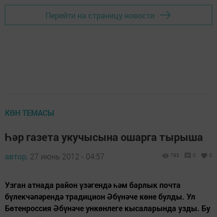
Перейти на страницу новости
КӨН ТЕМАСЫ
Һәр газета укучысына ошарга тырыша
автор,
27 июнь 2012 - 04:57
795
0
0
Узган атнада район үзәгендә һәм барлык почта
бүлекчәләрендә традицион Әбүнәче көне булды. Ул
Бөтенроссия Әбүнәче ункөнлеге кысаларында узды. Бу