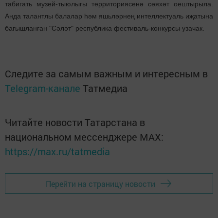
табигать музей-тыюлыгы территориясенә сәяхәт оештырыла.
Анда талантлы балалар һәм яшьләрнең интеллектуаль иҗатына
багышланган "Сәләт" республика фестиваль-конкурсы узачак.
Следите за самым важным и интересным в
Telegram-канале
Татмедиа
Читайте новости Татарстана в
национальном мессенджере MАХ:
https://max.ru/tatmedia
Перейти на страницу новости