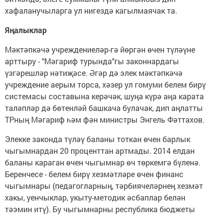
хафаланучыларга ул нигездә кагылмаячак та.
Яңалыклар
Мәктәпкәчә учреждениеләр-гә йөргән өчен түләүне
арттыру - "Мәгариф турында"гы законнардагы
үзгәрешләр нәтиҗәсе. Әгәр дә элек мәктәпкәчә
учреждение аерым торса, хәзер ул гомуми белем бирү
системасы составына керәчәк, шуңа күрә аңа карата
таләпләр дә бөтенләй башкача булачак, дип аңлатты
ТРның Мәгариф һәм фән министры Энгель Фәттахов.
Элекке законда түләү баланы тоткан өчен барлык
чыгымнардан 20 проценттан артмады. 2014 елдан
баланы караган өчен чыгымнар өч төркемгә бүленә.
Беренчесе - белем бирү хезмәтләре өчен финанс
чыгымнары (педагогларның, тәрбиячеләрнең хезмәт
хакы, уенчыклар, укыту-методик әсбаплар белән
тәэмин итү). Бу чыгымнарны республика бюджеты