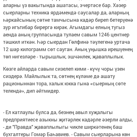
аларны үз вакытында ашатасы, эчертәсе бар. Хәзер
сыерларны техника ярдәмендә саусалар да, аларның
һәркайсының сөтне тамчысына кадәр биреп бетерүенә
зур игътибар бирергә кирәк. Агымдагы елның тугыз
аенда аның группасында тулаем савым 1246 центнер
тәшкил иткән. Һәр сыердан Гөлфинә тәүлегенә уртача
12 шәр килограмм сөт сауган. Аның уңышка ирешүенең
төп нигезләре - тырышлык, эшчәнлек, җаваплылык.
Көзге айларда савым сизелеп кими - күчү чоры үзен
сиздерә. Майлылык та, сөтнең күләме дә ашату
рационыннан тора, халык юкка гына «сыерның сөте
телендә», дип әйтмидер.
- Ел катлаулы булса да, безнең авыл хуҗалыгы
предприятиесе азыкны җитәрлек кадәрле әзерли алды,
- ди "Правда" җаваплылыгы чикле ширкәтенең баш
бухгалтеры Гомәр Баһавиев. - Савым сыерларына көн