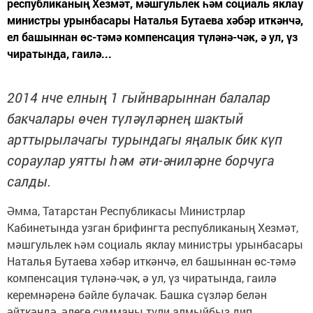
республиканың Хезмәт, мәшгульлек һәм социаль яклау
министры урынбасары Наталья Бутаева хәбәр иткәнчә,
ел башыннан өс-тәмә компенсация түләнә-чәк, ә ул, үз
чиратында, гаилә...
2014 нче елның 1 гыйнварыннан балалар
бакчалары өчен түләүләрнең шактый
арттырылачагы турындагы яңалык бик күп
сораулар уятты һәм әти-әниләрне борчуга
салды.
Әмма, Татарстан Республикасы Министрлар
Кабинетында узган брифингта республиканың Хезмәт,
мәшгульлек һәм социаль яклау министры урынбасары
Наталья Бутаева хәбәр иткәнчә, ел башыннан өс-тәмә
компенсация түләнә-чәк, ә ул, үз чиратында, гаилә
керемнәренә бәйле булачак. Башка сүзләр белән
әйткәндә, әлеге сумманы түли алмыйбыз дип