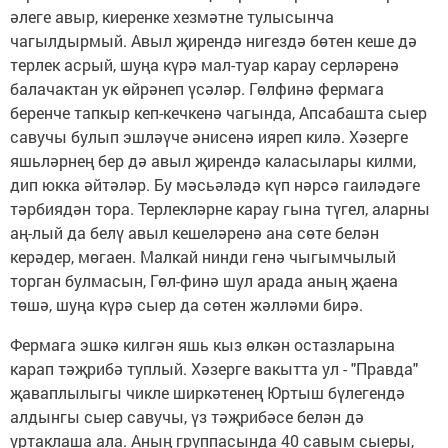
әлеге авыр, киеренке хезмәтне тулысынча
чагылдырмый. Авыл җирендә нигездә бөтен кеше дә
терлек асрый, шуңа күрә мал-туар карау серләренә
балачактан ук өйрәнеп үсәләр. Гөлфинә фермага
беренче тапкыр кеп-кечкенә чагында, Апсабашта сыер
савучы булып эшләүче әнисенә ияреп килә. Хәзерге
яшьләрнең бер дә авыл җирендә каласылары килми,
дип юкка әйтәләр. Бу мәсьәләдә күп нәрсә гаиләдәге
тәрбиядән тора. Терлекләрне карау гына түгел, аларны
аң-лый да белү авыл кешеләренә ана сөте белән
керәдер, мөгаен. Малкай нинди генә чыгымчылый
торган булмасын, Гөл-финә шул арада аның җаена
төшә, шуңа күрә сыер да сөтен жәлләми бирә.
Фермага эшкә килгән яшь кыз өлкән остазларына
карап тәҗрибә туплый. Хәзерге вакытта ул - "Правда"
җаваплылыгы чикле ширкәтенең Юртыш бүлегендә
алдынгы сыер савучы, үз тәҗрибәсе белән дә
уртаклаша ала. Аның группасында 40 савым сыеры,