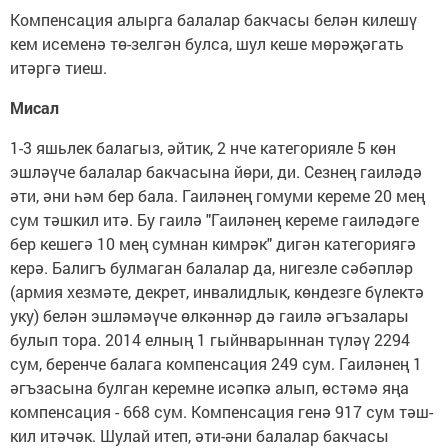
Компенсация алырга балалар бакчасы белән килешү
кем исеменә тө-зелгән булса, шул кеше мөрәҗәгать
итәргә тиеш.
Мисал
1-3 яшьлек балагыз, әйтик, 2 нче категорияле 5 көн
эшләүче балалар бакчасына йөри, ди. Сезнең гаиләдә
әти, әни һәм бер бала. Гаиләнең гомуми кереме 20 мең
сум тәшкил итә. Бу гаилә "Гаиләнең кереме гаиләдәге
бер кешегә 10 мең сумнан кимрәк" дигән категориягә
керә. Балигъ булмаган балалар да, нигезле сәбәпләр
(армия хезмәте, декрет, инвалидлык, көндезге бүлектә
уку) белән эшләмәүче өлкәннәр дә гаилә әгъзалары
булып тора. 2014 елның 1 гыйнварыннан түләү 2294
сум, беренче балага компенсация 249 сум. Гаиләнең 1
әгъзасына булган керемне исәпкә алып, өстәмә яңа
компенсация - 668 сум. Компенсация генә 917 сум тәш-
кил итәчәк. Шулай итеп, әти-әни балалар бакчасы