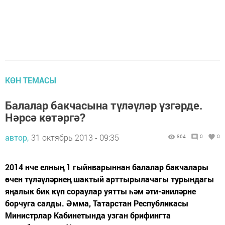
КӨН ТЕМАСЫ
Балалар бакчасына түләүләр үзгәрде.
Нәрсә көтәргә?
автор,
31 октябрь 2013 - 09:35
864
0
0
2014 нче елның 1 гыйнварыннан балалар бакчалары
өчен түләүләрнең шактый арттырылачагы турындагы
яңалык бик күп сораулар уятты һәм әти-әниләрне
борчуга салды. Әмма, Татарстан Республикасы
Министрлар Кабинетында узган брифингта