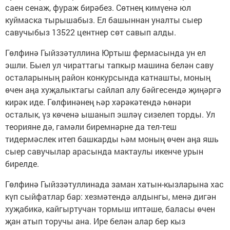
саен сенаж, фураж бирәбез. Сөтнең кимүенә юл
куймаска тырышабыз. Ел башыннан уналты сыер
савучыбыз 13522 центнер сөт савып алды.
Гөлфинә Гыйззәтуллина Юртыш фермасында ун ел
эшли. Быел ул чираттагы тапкыр машина белән саву
осталарының район конкурсында катнашты, моның
өчен аңа хуҗалыктагы сайлап алу бәйгесендә җиңәргә
кирәк иде. Гөлфинәнең һәр хәрәкәтендә һөнәри
осталык, үз көченә ышанып эшләү сизелеп торды. Ул
теорияне дә, гамәли биремнәрне да тел-теш
тидермәслек итеп башкарды һәм моның өчен аңа яшь
сыер савучылар арасында мактаулы икенче урын
бирелде.
Гөлфинә Гыйззәтуллинада заман хатын-кызларына хас
күп сыйфатлар бар: хезмәтендә алдынгы, менә дигән
хуҗабикә, кайгыртучан тормыш иптәше, баласы өчен
җан атып торучы ана. Ире белән алар бер кыз