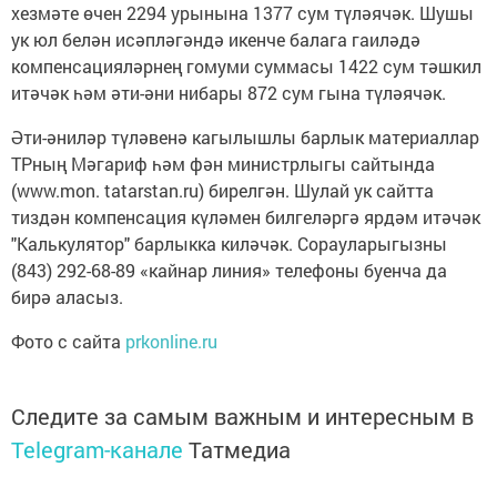
хезмәте өчен 2294 урынына 1377 сум түләячәк. Шушы
ук юл белән исәпләгәндә икенче балага гаиләдә
компенсацияләрнең гомуми суммасы 1422 сум тәшкил
итәчәк һәм әти-әни нибары 872 сум гына түләячәк.
Әти-әниләр түләвенә кагылышлы барлык материаллар
ТРның Мәгариф һәм фән министрлыгы сайтында
(www.mon. tatarstan.ru) бирелгән. Шулай ук сайтта
тиздән компенсация күләмен билгеләргә ярдәм итәчәк
"Калькулятор" барлыкка киләчәк. Сорауларыгызны
(843) 292-68-89 «кайнар линия» телефоны буенча да
бирә аласыз.
Фото с сайта
prkonline.ru
Следите за самым важным и интересным в
Telegram-канале
Татмедиа