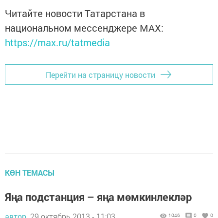
Читайте новости Татарстана в
национальном мессенджере MАХ:
https://max.ru/tatmedia
Перейти на страницу новости
КӨН ТЕМАСЫ
Яңа подстанция – яңа мөмкинлекләр
автор,
29 октябрь 2013 - 11:03
1046
0
0