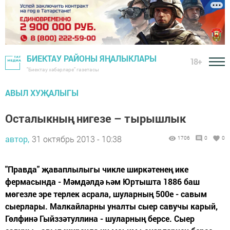
БИЕКТАУ РАЙОНЫ ЯҢАЛЫКЛАРЫ
18+
"Биектау хәбәрләре" газетасы
АВЫЛ ХУҖАЛЫГЫ
Осталыкның нигезе – тырышлык
автор,
31 октябрь 2013 - 10:38
1706
0
0
"Правда" җаваплылыгы чикле ширкәтенең ике
фермасында - Мәмдәлдә һәм Юртышта 1886 баш
мөгезле эре терлек асрала, шуларның 500е - савым
сыерлары. Малкайларны уналты сыер савучы карый,
Гөлфинә Гыйззәтуллина - шуларның берсе. Сыер