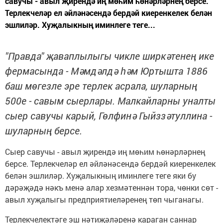
савучы - авыл җирендә иң мөһим һөнәрләрнең берсе.
Терлекчеләр ел әйләнәсендә бердәй киеренкелек белән
эшлиләр. Хуҗалыкның иминлеге теге...
"Правда" җаваплылыгы чикле ширкәтенең ике
фермасында - Мәмдәлдә һәм Юртышта 1886
баш мөгезле эре терлек асрала, шуларның
500е - савым сыерлары. Малкайларны уналты
сыер савучы карый, Гөлфинә Гыйззәтуллина -
шуларның берсе.
Сыер савучы - авыл җирендә иң мөһим һөнәрләрнең
берсе. Терлекчеләр ел әйләнәсендә бердәй киеренкелек
белән эшлиләр. Хуҗалыкның иминлеге теге яки бу
дәрәҗәдә нәкъ менә алар хезмәтеннән тора, чөнки сөт -
авыл хуҗалыгы предприятиеләренең төп чыганагы.
Терлекчелектәге эш нәтиҗәләренә караган саннар