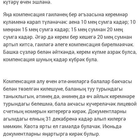
күтәрү өчен эшләнә.
Яңа компенсация гаиләнең бер әгъзасына керемнәр
күләменә карап түләнәчәк: аена 10 мең сумга кадәр; 10
меңнән 15 мең сумга кадәр; 15 мең сумнан 20 мең
сумга кадәр. Әгәр дә керем бер кешегә 20 мең сумнан
артып китсә, гаиләгә әлеге компенсация бирелмәячәк.
Башка сүзләр белән әйткәндә, керем күпме азрак булса,
компенсация шуның кадәр күбрәк була.
Компенсация алу өчен әти-әниләргә балалар бакчасы
белән төзелгән килешүне, баланың туу турындагы
таныклыгын, әтинең дә, әнинең дә өч айлык керемнәре
турындагы белешмә, бала акчасы күчереләчәк лицевой
счетның номерын китерергә кирәк. Документларны
агымдагы елның 31 декабренә кадәр алып килергә
мөмкин. Квота ярты ел гамәлдә булачак. Июньдә
документларны яңартырга кирәк булыр.