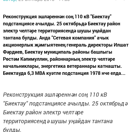
Реконструкция эшләреннән соң 110 кВ "Биектау"
подстанциясе ачылды. 25 октябрьдә Биектау район
электр челтәре территориясендә шушы уңайдан
тантана булды. Анда "Сетевая компания" ачык
акционерлык җәмгыятенең генераль директоры Илшат
Фәрдиев, Биектау муниципаль районы башлыгы
Рөстәм Кәлимуллин, районнарның электр челтәре
начальниклары, энергетика ветераннары катнашты.
Биектауда 6,3 МВА куәтле подстанция 1978 нче елда...
Реконструкция эшләреннән соң 110 кВ
"Биектау" подстанциясе ачылды. 25 октябрьдә
Биектау район электр челтәре
территориясендә шушы уңайдан тантана
булды.