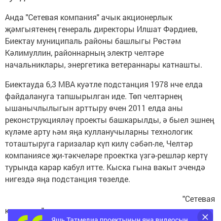
Анда "Сетевая компания" ачык акционерлык
җәмгыятенең генераль директоры Илшат Фәрдиев,
Биектау муниципаль районы башлыгы Рөстәм
Кәлимуллин, районнарның электр челтәре
начальниклары, энергетика ветераннары катнашты.
Биектауда 6,3 МВА куәтле подстанция 1978 нче елда
файдалануга тапшырылган иде. Төп челтәрнең
ышанычлылыгын арттыру өчен 2011 елда аны
реконструкцияләү проекты башкарылды, ә быел эшнең
күләме арту һәм яңа кулланучыларны технологик
тоташтыруга гаризалар күп килү сәбәп-ле, Челтәр
компаниясе җи-тәкчеләре проектка үзгә-решләр кертү
турында карар кабул итте. Кыска гына вакыт эчендә
нигездә яңа подстанция төзелде.
"Сетевая
компания" ачык акционерлык җәмгыятенең генераль
Яшь Татмедиа проектының яңа видеосын