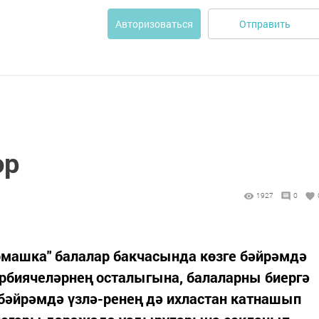
Отправить
Авторизоваться
әр
1927
0
машка" балалар бакчасында көзге бәйрәмдә
әрбиячеләрнең осталыгына, балаларны биергә
 бәйрәмдә үзлә-ренең дә ихластан катнашып