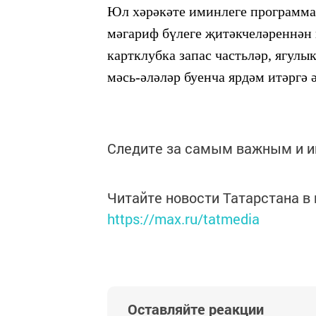
Юл хәрәкәте иминлеге программа
мәгариф бүлеге җитәкчеләреннән
картклубка запас частьләр, ягул
мәсь-әләләр
буенча ярдәм итәргә
Следите за самым важным и 
Читайте новости Татарстана 
https://max.ru/tatmedia
Оставляйте реакции