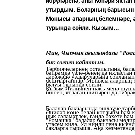
йөрүләренә, аны һөнәри якта
утырдым. Боларның барысын 
Монысы аларның белемнәре, 
турында сөйли. Кызым...
Мин, Чыпчык
авылындагы "Ром
бик
сөенеп
кайттым.
Тәрбиячеләрнең осталыгына, бала
бәйрәмдә
үзлә-ренең дә
ихластан
дәрәҗәдә уздыруларына
сокланып
оештырганнар. Монысы аларның
булуы турында сөйли.
Кызым Лилиянең нәкъ менә шушы 
биюен, ятлаган шигырен дә тизрә
Балалар бакчасында
эшләүче
тәрб
Әниләр көне белән котлыйм һәм
к
нык сәламәтлек,
гаилә
бәхете
һәм
"Ромашка" балалар бакчасы
мөди
үтәсем килә. Ул
нинди генә кыен
сакларга тырыша. Аңа
хезмәтендә