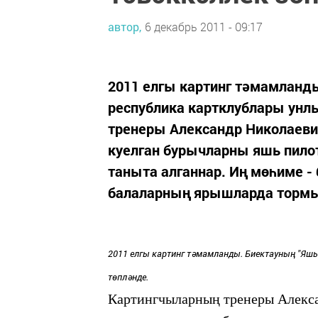
автор,
6 декабрь 2011 - 09:17
2011 елгы картинг тәмамланды
республика картклублары унл
тренеры Александр Николаеви
куелган бурычларны яшь пилот
таныта алганнар. Иң мөһиме - 
балаларның ярышларда тормыш
2011 елгы картинг тәмамланды. Биектауның "Яшь
төпләнде.
Картингчыларның тренеры
Алекса