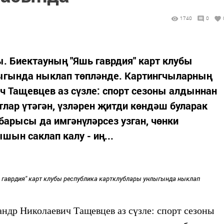
1740
0
. Биектауның "Яшь гаврдия" карт клубы
ыгында ныклап төпләнде. Картингчыларның
ч Тащевцев аз сүзле: спорт сезоны алдыннан
лар үтәгән, үзләрен җитди көндәш буларак
барысы да имгәнүләрсез узган, чөнки
ын саклап калу - иң...
 гаврдия" карт клубы
республика картклублары
унлыгында
ныклап
ндр Николаевич Тащевцев аз сүзле:
спорт сезоны