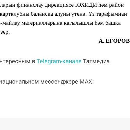
ларын финанслау дирекциясе
ЮХИДИ
һәм
район
картклубны баланска алуны үтенә. Үз
тарафымнан
ык-майлау материалларына кагылышлы һәм башка
әзер.
А. ЕГОРОВ
интересным в
Telegram-канале
Татмедиа
в национальном мессенджере MАХ: