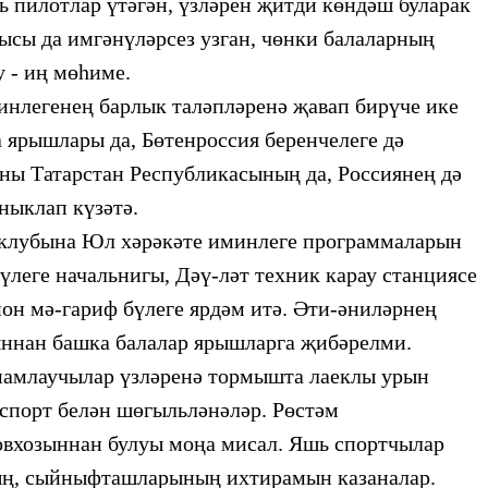
ь
пилотлар үтәгән, үзләрен
җитди көндәш буларак
рысы да имгәнүләрсез узган,
чөнки балаларның
 - иң мөһиме.
инлегенең барлык
таләпләренә җавап бирүче ике
 ярышлары да, Бөтенроссия беренчелеге дә
ны Татарстан Республикасының да, Россиянең
дә
ныклап күзәтә.
клубына
Юл хәрәкәте иминлеге программаларын
леге начальнигы,
Дәү-ләт техник карау станциясе
йон мә-гариф бүлеге ярдәм итә. Әти-әниләрнең
ннан башка балалар ярышларга җибәрелми.
әмамлаучылар үзләренә тормышта лаеклы урын
, спорт белән шөгыльләнәләр.
Рөстәм
овхозыннан булуы моңа мисал. Яшь спортчылар
ың, сыйныфташларының ихтирамын казаналар.