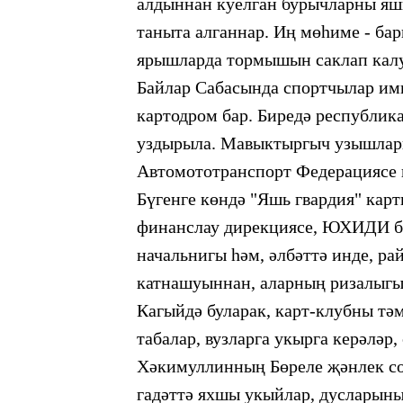
алдыннан куелган бурычларны
яш
таныта алганнар. Иң мөһиме
- ба
ярышларда тормышын саклап калу
Байлар Сабасында
спортчылар им
картодром бар. Биредә
республика
уздырыла. Мавыктыргыч
узышлар
Автомототранспорт
Федерациясе 
Бүгенге көндә "Яшь гвардия"
карт
финанслау дирекциясе, ЮХИДИ бү
начальнигы һәм, әлбәттә
инде, ра
катнашуыннан, аларның ризалыгы
Кагыйдә буларак, карт-клубны т
табалар, вузларга укырга керәләр
Хәкимуллинның Бөреле
җәнлек с
гадәттә яхшы укыйлар, дусларын