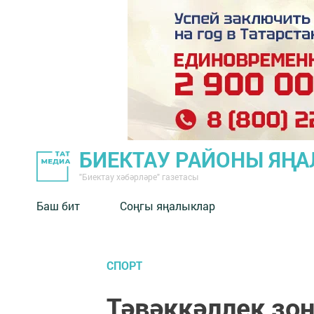
БИЕКТАУ РАЙОНЫ ЯҢ
"Биектау хәбәрләре" газетасы
Баш бит
Соңгы яңалыклар
СПОРТ
Тәвәккәллек зо