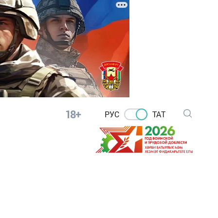
18+
РУС
ТАТ