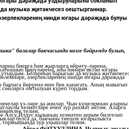
н югары дәрәҗәдә уздыруларына сокланып
да музыка җитәкчесез оештырганнар.
әзерлекләренең нинди югары дәрәҗәдә булуы
ашка"
балалар
бакчасында көзге бәйрәмдә булып,
ларны биергә һәм җырларга өйрәтү-ләренә,
катнашып йөрүләренә, аны
һөнәри яктан югары
 утырдым. Боларның барысын да музыка җитәкчесе
белемнәре, әзерлекләренең нинди югары дәрәҗәдә
бакчага йөрүенә мин бик канәгать. Аның мавыгып
к
сөйләргә омтылуын
күреп тордым.
иячеләр үз-ләре дә әниләр. Чын күңелемнән аларны
атлаулы хезмәтләре өчен
зур рәхмәт әйтәм. Аларга
 иминлек телим.
ре
Алсу
Илдус
кызының
хезмәтен аерым
билгеләп
лыклар
булса да,
бакчаны
тиешле югарылыкта
, тормышында зур уңышлар телим.
Айгөл ФӘТХУЛЛИНА, Чыпчык авылы