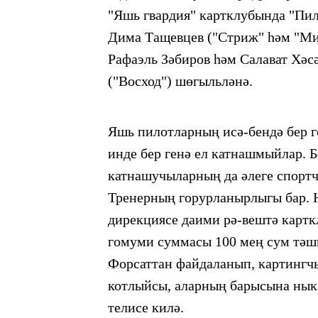
"Яшь
гвардия" картклубында "Пи
Дима
Тащевцев
("Стриж" һәм
"Ми
Рафаэль Зәбиров һәм Салават
Хәсә
("Восход") шөгыльләнә.
Яшь пилотларның исә-бендә бер г
инде
бер генә ел катнашмыйлар. Б
катнашучыларның да
әлеге спорт
Тренерның горурланырлыгы бар.
дирекциясе
даими рә-вештә картк
гомуми суммасы
100 мең сум тәш
Форсаттан файдаланып, картингчы
котлыйсы, аларның барысына нык
телисе килә.