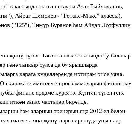
лот" классында чыгыш ясаучы Азат Гыйльманов,
ни"), Айрат Шәмсиев -
"Ротакс-Макс" классы),
нов ("125"), Тимур Буранов һәм Айдар Лотфуллин
енә җиңү түгел. Тәвәккәллек зонасында бу балалар
ер генә тапкыр булса да бу ярышларда
чыларга карата күңелләрендә ихтирам
хисе уяна.
Юл хәрәкәте иминлеге программаларын финанслау
лубка финанс ярдәме күрсәтә. Күптән түгел
генә
кил иткән запас
частьләр бирелде.
ларны һәм аларның тренерын яңа 2012 ел белән
 сәламәтлек, яңа җиңү-ләргә ирешүдә уңышлар