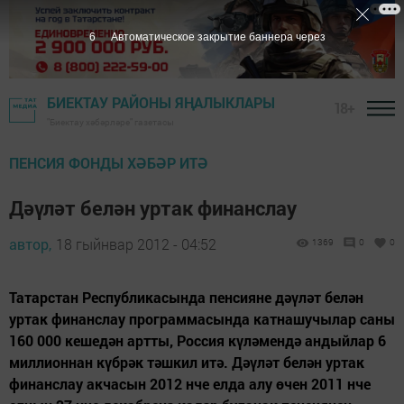
5
Автоматическое закрытие баннера через
БИЕКТАУ РАЙОНЫ ЯҢАЛЫКЛАРЫ
18+
"Биектау хәбәрләре" газетасы
ПЕНСИЯ ФОНДЫ ХӘБӘР ИТӘ
Дәүләт белән уртак финанслау
автор,
18 гыйнвар 2012 - 04:52
1369
0
0
Татарстан Республикасында пенсияне дәүләт белән
уртак финанслау программасында катнашучылар саны
160 000 кешедән артты, Россия күләмендә андыйлар 6
миллионнан күбрәк тәшкил итә. Дәүләт белән уртак
финанслау акчасын 2012 нче елда алу өчен 2011 нче