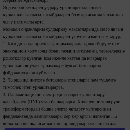
Хөрмәтле җитәкчеләр!
Яңа ел бәйрәмнәрен уздыру урыннарында янгын
куркынычсызлыгы кагыйдәләрен бозу аркасында янгыннар
чыгу ихтималы арта.
Мондый очракларны булдырмау максатларында сезгә янгын
куркынычсызлыгы кагыйдәләрен үтәүне тәэмин итү зарур.
1. Ким дигәндә проектлау нормаларына җавап
бирүче
ике
эвакуацион чыгу юлы белән тәэмин ителмәгән, тәрәзәләренә
рәшәткәләр куелган
һәм
икенче каттан да югарырак
урнашкан, янучан түшәмәләре
булган биналарны
файдалануга юл куймаска.
2. Чыршыны нигезгә ботаклары
стеналарга һәм түшәмгә
тимәслек итеп урнаштырырга.
3. Иллюминацияне электр җиһазларын урнаштыру
кагыйдәрен (ПУГ) үтәп башкарырга. Көчәнешне төшерүче
трансформатордан башка электр яктырту
челтәреннән
файдаланганда лампочкалары бер-бер артлы ялганган, 12
вольт көчәнешкә исәпләнгән гирляндалар кулланыла ала.