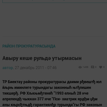
РАЙОН ПРОКУРАТУРАСЫНДА
Авыру кеше рульдә утырмасын
автор,
27 декабрь 2011 - 07:46
1468
0
0
ТР Биектау районы прокуратурасы даими рђвештђ юл
йљрњ иминлеге турындагы законныћ њтђлешен
тикшерђ. РФ Хљкњмђтенећ "1993 елныћ 28 нче
апрелендђ чыккан 377 нче "Пси- хиатрик ярдђм џђм
аны књрсђтњдђ гарантиялђр турында"гы РФ законын