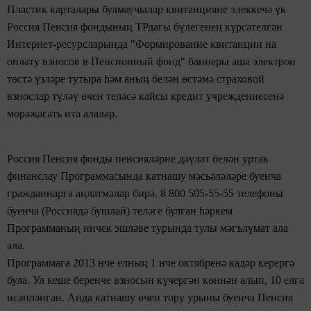
Пластик карталары булмаучылар
квитанцияне элеккечә үк
Россия Пенсия фондының ТРдагы
бүлегенең күрсәтелгән
Интернет-ресурсларында "Формирование квитанции на
оплату взносов
в Пенсионный фонд" баннеры аша
электрон
төстә үзләре тутыра һәм аның белән өстәмә страховой
взнослар түләү өчен
теләсә кайсы кредит учреждениесенә
мөрәҗәгать итә алалар.
Россия Пенсия фонды
пенсияләрне
дәүләт белән уртак
финанслау Программасында
катнашу мәсьәләләре буенча
гражданнарга аңлатмалар бирә. 8 800 505-55-55 телефоны
буенча (Россиядә бушлай) теләге булган һәркем
Программаның ничек эшләве турында тулы мәгълүмат ала
ала.
Программага 2013 нче елның 1 нче октябренә кадәр керергә
була. Ул кеше беренче взносын күчергән көннән алып, 10 елга
исәпләнгән. Анда
катнашу
өчен тору урыны буенча Пенсия