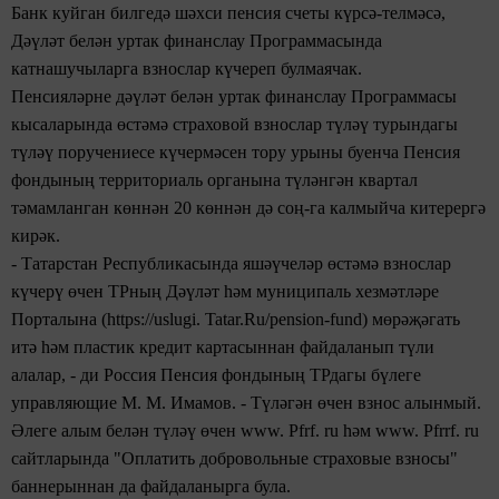
Банк куйган билгедә шәхси
пенсия счеты күрсә-телмәсә,
Дәүләт
белән уртак финанслау Программасында
катнашучыларга взнослар
күчереп
булмаячак.
Пенсияләрне дәүләт белән уртак финанслау
Программасы
кысаларында өстәмә страховой взнослар түләү турындагы
түләү поручениесе күчермәсен
тору урыны буенча Пенсия
фондының территориаль органына
түләнгән квартал
тәмамланган көннән 20 көннән дә
соң-га калмыйча
китерергә
кирәк.
- Татарстан Республикасында яшәүчеләр
өстәмә взнослар
күчерү өчен
ТРның Дәүләт һәм муниципаль
хезмәтләре
Порталына (https://uslugi. Tatar.Ru/pension-fund)
мөрәҗәгать
итә һәм пластик кредит картасыннан файдаланып түли
алалар, - ди
Россия Пенсия фондының ТРдагы бүлеге
управляющие М. М. Имамов. - Түләгән өчен взнос алынмый.
Әлеге алым
белән түләү өчен www. Pfrf. ru һәм www. Pfrrf. ru
сайтларында
"Оплатить добровольные страховые взносы"
баннерыннан да файдаланырга була.