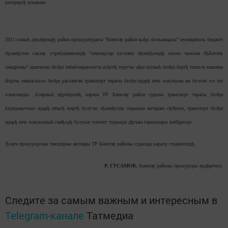
китерергђ мљмкин.
2011 елныћ декабрендђ район прокуратурасы "Биектау район њзђк больницасы" муниципаль бюджет
сђламђтлек саклау учреќдениесендђ "опиоидлар куллану нђтиќђсендђ килеп чыккан бђйлелек
синдромы" диагнозы белђн табиб-наркологта исђптђ торучы џђм шуныћ белђн бергђ тиешле машина
йљртњ таныклыгы белђн расланган транспорт чарасы белђн идарђ итњ хокукына ия булган љч зат
ачыкланды. Аларныћ џђрберсенђ карата ТР Биектау район судына транспорт чарасы белђн
куркынычсыз идарђ итњгђ киртђ булучы сђламђтлек торышы начараю сђбђпле, транспорт белђн
идарђ итњ хокукыныћ гамђлдђ булуын туктату турында дђгъва гаризалары ќибђрелде.
Ђлеге прокурорлык тикшерње актлары ТР Биектау районы судында каралу стадиясендђ.
Р. ГУСАМОВ,
Биектау районы прокуроры ярдђмчесе.
Следите за самым важным и интересным в
Telegram-канале
Татмедиа