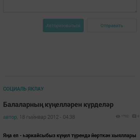
Отправить
Авторизоваться
СОЦИАЛЬ ЯКЛАУ
Балаларның күңелләрен күрделәр
автор,
18 гыйнвар 2012 - 04:38
1702
0
Яңа ел - һәркайсыбыз күңел түрендә йөрткән хыяллары