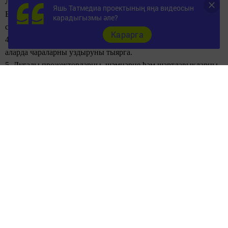
Лампочкаларның егәрлеге 25 ваттан артырга
тиеш түгел.
Яшь Татмедиа проектының яңа видеосын
Барлык электр гирляндаларына
янгын куркынычсызлыгы
карадыгызмы әле?
сертификаты булырга тиеш.
Карарга
4. Биналарның ачыла
торган рәшәткәләре
бикле булганда
аларда
чараларны уздыруны тыярга.
5. Дугалы прожекторларны,
шәмнәрне һәм шартлавыкларны
кулланмаска, фейерверклар һәм башка янгын куркынычы
тудыра
торган эффектларны оештырмаска, алардан янгын
чыгарга мөмкин.
6.
Чыршыны уттан саклаучы состав белән эш-кәртелмәгән
целлулоид уенчыклар, шулай ук
марля һәм мамык белән
бизәмәскә.
7. Биналарның
кешеләр белән кирәгеннән артык тулуына юл
куймаска.
8. Чараларны уздырганда
сәхнәдә һәм зал биналарында
җаваплы затларның,
ирекле янгын сүндерү берләшмәләре
әгъзаларының кизү торуын оештырырга.
9. Биналарны тиешле нормалар нигезендә беренчел янгын