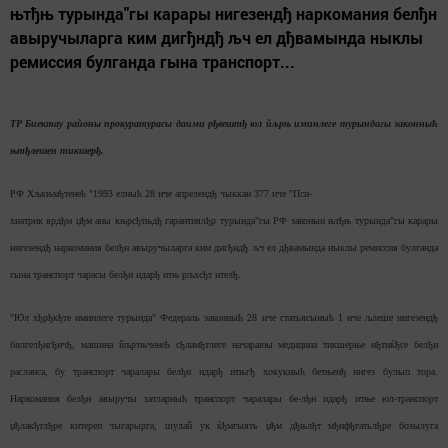
њтђњ турында"гы карары нигезендђ наркомания белђн
авыручыларга ким дигђндђ љч ел дђвамында ныклы
ремиссия булганда гына транспорт...
ТР Биектау районы прокуратурасы даими рђвештђ юл йљрњ иминлеге турындагы законныћ
њтђлешен тикшерђ.
РФ Хљкњмђтенећ "1993 елныћ 28 нче апрелендђ чыккан 377 нче "Пси-
хиатрик ярдђм џђм аны књрсђтњдђ гарантиялђр турында"гы РФ законын њтђњ турында"гы карары
нигезендђ наркомания белђн авыручыларга ким дигђндђ љч ел дђвамында ныклы ремиссия булганда
гына транспорт чарасы белђн идарђ итњ рљхсђт ителђ.
"Юл хђрђкђте иминлеге турында" Федераль законныћ 28 нче статьясыныћ 1 нче љлеше нигезендђ
билгелђнгђнчђ, машина йљртњченећ сђламђтлеге начараюы медицина тикшерње нђтиќђсе белђн
расланса, бу транспорт чаралары белђн идарђ итњгђ хокукныћ бетњенђ нигез булып тора.
Наркомания белђн авыручы затларныћ транспорт чаралары бе-лђн идарђ итње юл-транспорт
џђлакђтлђре китереп чыгарырга, шулай ук ќђмгыять џђм дђњлђт мђнфђгатьлђре бозылуга