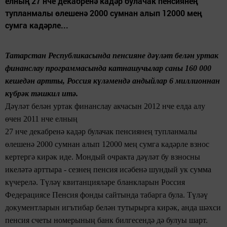
елның 27 нче декабренә кадәр булачак пенсиянең
тупланмалы өлешенә 2000 сумнан алып 12000 мең
сумга кадәрле...
Татарстан Республикасында
пенсияне дәүләт белән уртак
финанслау
программасында катнашучылар саны
160 000
кешедән артты,
Россия күләмендә
андыйлар 6
миллионнан
күбрәк
тәшкил
итә.
Дәүләт белән уртак финанслау акчасын 2012 нче елда алу
өчен
2011 нче елның
27 нче декабренә кадәр
булачак пенсиянең тупланмалы
өлешенә
2000 сумнан алып 12000 мең сумга кадәрле взнос
кертергә кирәк иде. Мондый очракта
дәүләт бу взносны
икеләтә арттыра - сезнең пенсия исәбенә шундый
ук
сумма
күчерелә. Түләү квитанцияләре бланкларын
Россия
Федерациясе Пенсия фонды сайтында табарга була.
Түләү
документларын
игътибар белән тутырырга кирәк, анда шәхси
пенсия счеты номерының банк билгесендә дә булуы шарт.