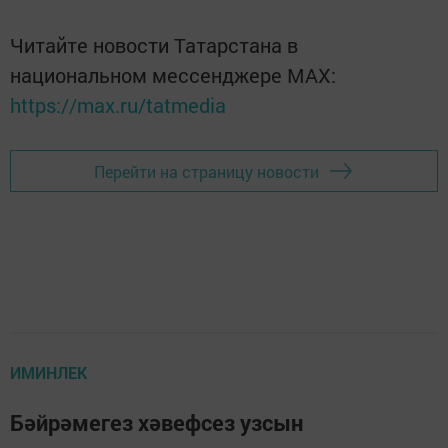
Читайте новости Татарстана в
национальном мессенджере MАХ:
https://max.ru/tatmedia
Перейти на страницу новости
ИМИНЛЕК
Бәйрәмегез хәвефсез узсын