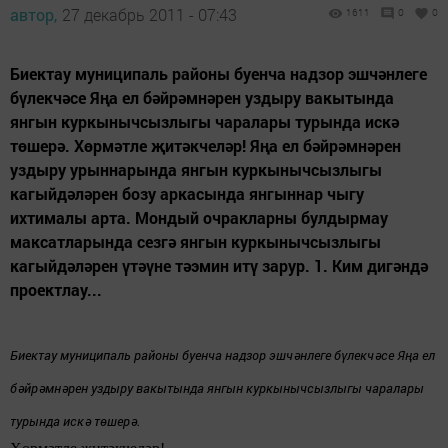
автор,
27 декабрь 2011 - 07:43
1611
0
0
Биектау муниципаль районы буенча надзор эшчәнлеге
бүлекчәсе Яңа ел бәйрәмнәрен уздыру вакытында
янгын куркынычсызлыгы чаралары турында искә
төшерә. Хөрмәтле җитәкчеләр! Яңа ел бәйрәмнәрен
уздыру урыннарында янгын куркынычсызлыгы
кагыйдәләрен бозу аркасында янгыннар чыгу
ихтималы арта. Мондый очракларны булдырмау
максатларында сезгә янгын куркынычсызлыгы
кагыйдәләрен үтәүне тәэмин итү зарур. 1. Ким дигәндә
проектлау...
Биектау муниципаль районы буенча
надзор эшчәнлеге бүлекчәсе
Яңа ел
бәйрәмнәрен уздыру вакытында янгын куркынычсызлыгы чаралары
турында искә төшерә.