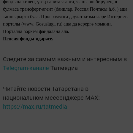
фондына килеп, үзең гариза язарга, я аны
эш бирүчең, я
булмаса
трансферт-агент (банклар, Россия Почтасы һ.б. ) аша
тапшырырга була. Программага
дәүләт хезмәтләре
Интернет-
порталы (www. Gosuslugi. ru) аша да керергә мөмкин.
Порталда һәркем
файдалана ала.
Пенсия фонды идарәсе.
Следите за самым важным и интересным в
Telegram-канале
Татмедиа
Читайте новости Татарстана в
национальном мессенджере MАХ:
https://max.ru/tatmedia