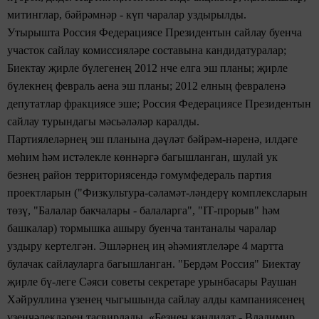
митинглар, бәйрәмнәр - күп чаралар уздырылды.
Утырышта
Россия Федерациясе
Президентын сайлау буенча
участок сайлау комиссияләре составына кандидатуралар;
Биектау җирле бүлегенең 2012 нче елга эш планы; җирле
бүлекнең февраль аена эш планы;
2012 елның
февраленә
депутатлар фракциясе эше; Россия
Федерациясе Президентын
сайлау турындагы мәсьәләләр каралды.
Партиялеләрнең эш планына
дәүләт
бәйрәм-нәренә, илдәге
мөһим һәм истәлекле
көннәргә багышланган, шулай ук
безнең район территориясендә
гомумфедераль
партия
проектларын ("Физкультура-сәламәт-ләндерү комплексларын
төзү, "Балалар бакчалары - балаларга", "IТ-прорыв" һәм
башкалар) тормышка ашыру буенча тантаналы чаралар
уздыру кертелгән.
Эшләрнең иң әһәмиятлеләре
4 мартта
булачак сайлауларга
багышланган. "Бердәм Россия"
Биектау
җирле бү-леге Сәяси советы секретаре урынбасары
Раушан
Хәйруллина
үзенең чыгышында сайлау
алды
кампаниясенең
үзенчәлекләрен тасвирлады. «Безнең кандидат - Владимир