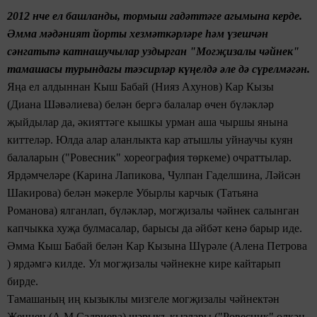
2012 нче ел башланды, тормыш гадәттәге агымына керде.
Әмма
мәдәният
йорты
хезмәткәрләре һәм үзешчән
сәнгатьтә катнашучылар уздырган
"Могҗизалы чәйнек"
тамашасы
турындагы тәэсирләр
күңелдә
әле дә сүрелмәгән.
Яңа ел алдыннан
Кыш Бабай (Нияз Ахунов) Кар
К
ызы
(Диана Шәвәлиева) белән бергә балалар өчен бүләкләр
җыйдылар да, әкияттәге кышкы урман аша
чыршы янына
киттеләр. Юлда алар аланлыкта кар атышлы уйнаучы куян
балаларын ("Ровесник" хореография төркеме) очраттылар.
Ярдәмчеләре (Карина Лапикова, Чулпан Гаделшина, Ләйсән
Шакирова) белән мәкерле Убырлы карчык (Татьяна
Романова) ялганлап, бүләкләр,
могҗизалы чәйнек
салынган
капчыкка хуҗа булмасалар, барысы да әйбәт кенә барыр иде.
Әмма Кыш
Б
абай белән Кар
К
ызына
Шүрәле (Алена Петрова
) ярдәмгә килде. Ул могҗизалы чәйнекне кире кайтарып
бирде.
Тамашаның иң кызыклы мизгеле могҗизалы чәйнектән
Җеннең
(А.М.Садриева) шәрыкъ кызлары ("Ровесник" өлкән