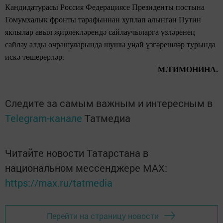
Кандидатурасы Россия
Федерациясе Президенты постына
Гомумхалык фронты тарафыннан хуплап
алынган Путин
яклылар авыл
җирлекләрендә сайлаучыларга
үзләренең
сайлау алды очрашуларында
шушы уңай үзгәрешләр турында
искә төшерерләр.
М.ТИМОНИНА.
Следите за самым важным и интересным в
Telegram-канале
Татмедиа
Читайте новости Татарстана в
национальном мессенджере MАХ:
https://max.ru/tatmedia
Перейти на страницу новости