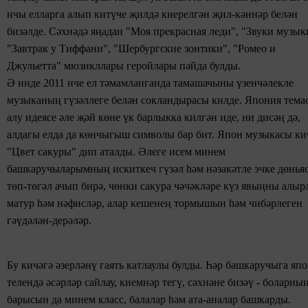
нчы елларга алып китүче
җилдә киерелгән җил-кәннәр белән
бизәлде. Сәхнәдә яңадан
"Моя прекрасная леди", "Звуки музык
"Завтрак у Тиффани", "Шербургские зонтики", "Ромео и
Джульетта"
мюзикллары геройлары
пәйда булды.
Ә инде 2011 нче ел тәмамланганда
тамашачыны үзенчәлекле
музыканың гүзәллеге белән сокландырасы килде. Япония тема
алу идеясе әле җәй көне үк барлыкка килгән иде, ни дисәң дә,
алдагы елда да көнчыгыш символы бар бит. Япон музыкасы ки
"Цвет сакуры" дип аталды. Әлеге исем минем
башкаручыларымның
искиткеч гүзәл һәм
нәзакәтле эчке дөнья
төп-төгәл ачып бирә,
чөнки сакура чәчәкләре күз явыңны алы
матур һәм нәфисләр, алар
кешенең тормышын һәм
чибәрлеген
гәүдәлән-дерәләр.
Бу кичәгә әзерләнү гаять катлаулы
булды. Һәр башкаручыга яп
телендә әсәрләр сайлау,
киемнәр тегү, сәхнәне бизәү - боларны
барысын да минем класс, балалар һәм ата-аналар башкарды.