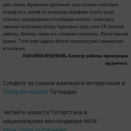
дип санала. Кредитны срогыннан алда түләгән өчен банк
штраф алса, шулай ук
килешүдә
штрафлар түләтү
күздә
тотылса,
прокурорның игътибарын
юнәлтү, га-мәлдәге
законны бозуларны
бетерү
чараларын күрү өчен
ТР, Биектау
районы, Биектау тимер юл станциясе
поселогы, Пролетарская
урамы, 7 нче йорт
адресы буенча
прокуратурага
мөрәҗәгать
итә аласыз.
Р.ШӘЙМӘРДӘНОВ, Биектау районы
прокуроры
ярдәмчесе.
Следите за самым важным и интересным в
Telegram-канале
Татмедиа
Читайте новости Татарстана в
национальном мессенджере MАХ:
https://max.ru/tatmedia