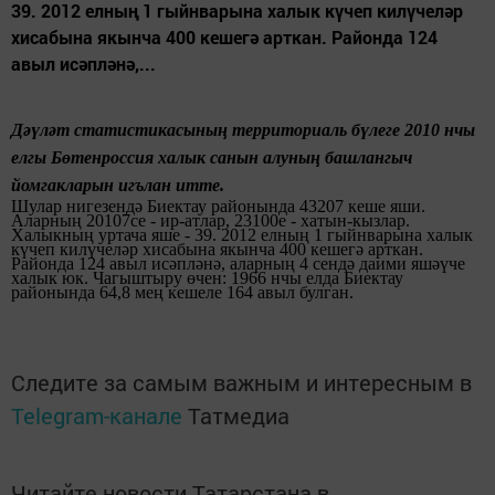
39. 2012 елның 1 гыйнварына халык күчеп килүчеләр
хисабына якынча 400 кешегә арткан. Районда 124
авыл исәпләнә,...
Дәүләт статистикасының
территориаль бүлеге
2010 нчы
елгы Бөтенроссия халык санын алуның башлангыч
йомгакларын игълан итте.
Шулар нигезендә
Биектау районында 43207 кеше яши.
Аларның 20107се - ир-атлар, 23100е - хатын-кызлар.
Халыкның уртача яше - 39. 2012 елның 1 гыйнварына
халык
күчеп килүчеләр хисабына якынча 400 кешегә арткан.
Районда 124 авыл исәпләнә, аларның 4 сендә даими яшәүче
халык юк. Чагыштыру өчен: 1966 нчы елда Биектау
районында
64,8 мең кешеле 164 авыл булган.
Следите за самым важным и интересным в
Telegram-канале
Татмедиа
Читайте новости Татарстана в