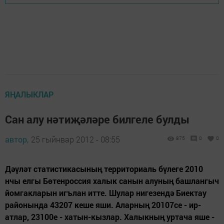
ЯҢАЛЫКЛАР
Сан алу нәтиҗәләре билгеле булды
автор,
25 гыйнвар 2012 - 08:55
875
0
0
Дәүләт статистикасының территориаль бүлеге 2010
нчы елгы Бөтенроссия халык санын алуның башлангыч
йомгакларын игълан итте. Шулар нигезендә Биектау
районында 43207 кеше яши. Аларның 20107се - ир-
атлар, 23100е - хатын-кызлар. Халыкның уртача яше -