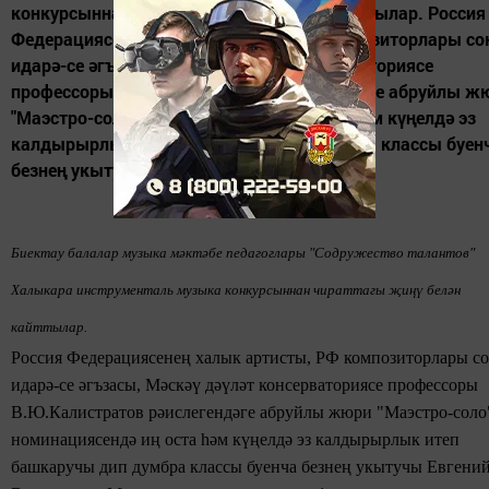
конкурсыннан чираттагы җиңү белән кайттылар. Россия
Федерациясенең халык артисты, РФ композиторлары с
идарә-се әгъзасы, Мәскәү дәүләт консерваториясе
профессоры В.Ю.Калистратов рәислегендәге абруйлы ж
"Маэстро-соло" номинациясендә иң оста һәм күңелдә эз
калдырырлык итеп башкаручы дип думбра классы буен
безнең укытучы Евгений Викторович...
Биектау балалар музыка
мәктәбе педагоглары "Содружество талантов"
Халыкара инструменталь
музыка
конкурсыннан чираттагы җиңү белән
кайттылар.
Россия Федерациясенең халык артисты, РФ композиторлары с
идарә-се
әгъзасы, Мәскәү дәүләт консерваториясе
профессоры
В.Ю.Калистратов
рәислегендәге абруйлы жюри "Маэстро-соло
номинациясендә
иң оста һәм
күңелдә эз калдырырлык итеп
башкаручы дип думбра классы буенча безнең укытучы Евгени