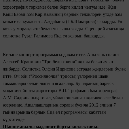
хореография төркеме)
белән
бергә килеп чыгуы иде.
Җен
Кыш
Б
абай һәм Кар
К
ызының барлык теләкләрен үтәде һәм
киләсе ел хуҗасын -
Аждаһаны (Г.Б.Шакирова) чакырды.
Ул
котлау мөрәҗәгате белән
чыгышы ясады.
Сценарий азагында
солистка Гүзәл Галимова Яңа ел җырын башкарды.
Кичәне
концерт программасы дәвам итте.
А
ны яшь солист
Алексей Крапивин "Три белых коня" җыры белән
ачып
җибәрде. Солистка Әлфия Идрисова эстрада җырларын бүләк
итте.
Өч әби ("Россияночка" триосы) үзләренең
шаян
такмаклары белән
чыгыш ясадылар. Бу чараның барысы
мәдәният
йорты директоры В.П. Трофимов һәм
хореограф
А.М. Садриваның
төгәл, уйлап эшләнгән җитәкчелеге
белән
әзерләнде. Авылдашларның
соравы буенча 2012 елның 7
гыйнварында
барлык Яңа ел программасы кабаттан
күрсәтелде.
Шәпше авылы мәдәният йорты коллективы.