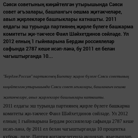
Сәяси советының киңәйтелгән утырышында Сәяси
совет әгъзалары, башлангыч оешма җитәкчеләре,
авыл җирлекләре башлыклары катнашты. 2011
елдагы эш турында партиянең җирле бүлеге башкарма
комитеты җи-тәкчесе Фаил Шәйхетдинов сөйләде. Ул
2012 елның 1 гыйнварына Бердәм россиялеләр
сафында 2787 кеше исәп-ләнә, бу 2011 ел белән
чагыштырганда 10...
"Бердәм Россия" партиясенең
Биектау җирле бүлеге Сәяси советының
киңәйтелгән утырышында
Сәяси совет әгъзалары, башлангыч оешма
җитәкчеләре, авыл җирлекләре башлыклары
катнашты.
2011 елдагы эш турында
партиянең җирле бүлеге башкарма
комитеты җи-тәкчесе Фаил Шәйхетдинов
сөйләде. Ул 2012
елның 1 гыйнварына
Бердәм россиялеләр сафында 2787 кеше
исәп-ләнә, бу 2011 ел белән чагыштырганда 10 процентка
күбрәк, диде. Партия җитәкчелегендә
акцияләр, җыелышлар,