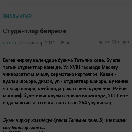
ЯҢАЛЫКЛАР
Студентлар бәйрәме
автор,
25 гыйнвар 2012 - 08:56
839
0
0
Бүген чиркәү календаре буенча Татьяна көне. Бу әле
тагын студентлар көне дә. Ул XVIII гасырда Мәскәү
университеты ачылу хөрмәтенә кертелгән. Казан -
вузлар шәһәре, димәк, ул - студентлар шәһәре. Бу көнне
яшьләр шаяра, клубларда рәхәтләнеп күңел ача. Район
мәгариф бүлеге мәгълүматларына караганда, 2011 нче
елда мәктәптә аттестатлар алган 264 укучының...
Бүген
чиркәү календаре буенча Татьяна көне. Бу
әле
тагын
студентлар көне дә.