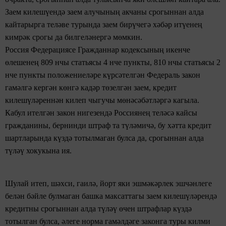
Заем килешүендә заем алучының
акчаны срогыннан алда
кайтарырга теләве турында
заем бирүчегә хәбәр итүенең
кимрәк срогы да билгеләнергә мөмкин.
Россия Федерациясе Гражданнар кодексының икенче
өлешенең
809 нчы
статьясы 4 нче пункты, 810 нчы статьясы 2
нче пункты положениеләре күрсәтелгән Федераль
закон
гамәлгә кергән көнгә кадәр
төзелгән
заем, кредит
килешүләреннән килеп чыгучы мөнәсәбәтләргә
кагыла.
Кабул
ителгән закон нигезендә
Россиянең теләсә кайсы
гражданины, бернинди штраф та түләмичә, бу хәтта
кредит
шартларында күздә тотылмаган
булса да, срогыннан
алда
түләү хокукына ия.
Шулай
итеп, шәхси, гаилә, йорт яки эшмәкәрлек эшчәнлеге
белән бәйле булмаган башка максаттагы заем килешүләрендә
кредитны срогыннан алда
түләү өчен штрафлар күздә
тотылган булса, әлеге норма
гамәлдәге законга
туры килми