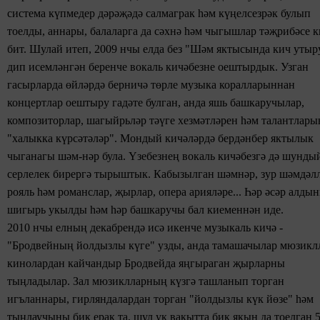
система күпмедер дәрәҗәдә
салмаграк һәм күңелсезрәк булып
тоелды, аннары,
балаларга
да сәхнә һәм чыгышлар тәҗрибәсе к
бит. Шулай итеп, 2009 нчы елда без "Шәм яктысында кич утыр
дип исемләнгән
беренче вокаль кичәбезне оештырдык. Узган
гасырларда өйләрдә берничә төрле музыка коралларыннан
концертлар оештыру гадәте булган, анда яшь башкаручылар,
композиторлар, шагыйрьләр тәүге хезмәтләрен һәм талантлары
"халыкка күрсәтәләр". Мондый кичәләрдә бердәнбер яктылык
чыганагы шәм-нәр була. Үзебезнең вокаль кичәбезгә
дә
шунды
серлелек бирергә
тырыштык. Кабызылган шәмнәр, зур шәмдәлл
рояль һәм
романслар, җырлар, опера
арияләре... Һәр әсәр алды
шигырь укылды һәм
һәр башкаручы
бал киеменнән иде.
2010 нчы елның декабрендә исә икенче музыкаль кичә -
"Бродвейның йолдызлы күге"
узды, анда тамашачылар мюзикл
кинолардан кайчандыр Бродвейда яңгыраган җырларны
тыңладылар.
Зал
мюзиклларның
күзгә ташланып
торган
игъланнары, гирляндалардан
торган "йолдызлы күк йөзе" һәм
тыңлаучыны
бик ерак та, шул ук вакытта бик якын да тоелган