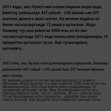
2011 елда, загс бүлеге мәгълүматларына караганда,
Биектау районында 447 сабый - 240 малай һәм 207
кызчык дөньяга аваз салган. Бу моннан алдагы ел
белән чагыштырганда 12 кешегә артыграк. Илдә
балалар туу нык кимегән 2006 нчы ел бе-лән
чагыштырганда 2011 елда илнең нәни гражданнары 10
процентка артыграк туган. Яңа туганнарның
күпчелеге...
2011 елда, загс бүлеге мәгълүматларына караганда, Биектау
районында 447 сабый - 240 малай һәм 207 кызчык дөньяга
аваз салган.
Бу моннан алдагы ел белән чагыштырганда 12 кешегә
артыграк. Илдә балалар туу нык кимегән 2006 нчы ел бе-лән
чагыштырганда
2011 елда
илнең
нәни гражданнары
10
процентка
артыграк туган. Яңа туганнарның күпчелеге -
гаиләдә беренче бала, 142 се - икенче,
46 сы - өченче бала.
Туган балаларның алты проценты -
дүртенче һәм аннан
соңгы балалар. Һәр җиденче бала никахсыз гаиләдә туган.