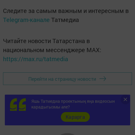
Следите за самым важным и интересным в
Telegram-канале
Татмедиа
Читайте новости Татарстана в
национальном мессенджере MАХ:
https://max.ru/tatmedia
Перейти на страницу новости
Яшь Татмедиа проектының яңа видеосын
карадыгызмы әле?
Карарга