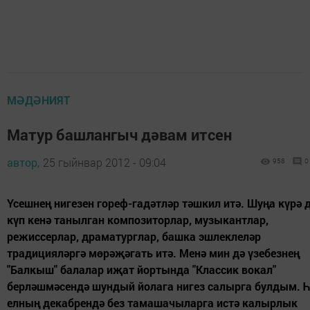
МӘДӘНИЯТ
Матур башлангыч дәвам итсен
автор,
25 гыйнвар 2012 - 09:04
958
0
Үсешнең нигезен гореф-гадәтләр тәшкил итә. Шуңа күрә 
күп кенә танылган композиторлар, музыкантлар,
режиссерлар, драматурглар, башка эшлеклеләр
традицияләргә мөрәҗәгать итә. Менә мин дә үзебезнең
"Балкыш" балалар иҗат йортында "Классик вокал"
берләшмәсендә шундый йолага нигез салырга булдым. 
елның декабрендә без тамашачыларга истә калырлык