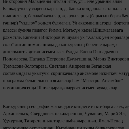
Викторович Мальцевны игълан итте, ул 1 нче урынны алды.
Башкаручы сүзләренә караганда, башка көндәшләр - танылган
пианистлар, балалайкачылар, җырчыларны (барысын бергә бәя
гәннәр) "уздыру"
җиңел булмаган. Ул аккомпаниаторы, фортеп
классы буенча педагог
Римма Мәгъсүм кызы Шишмагаевага
рәхмәтле. Евгений Викторович шулай ук "Халык уен кораллар
соло" дигән номинациядә дә
конкурсның беренче дәрәҗә
дипломанты дигән исемгә лаек булды. Елена Геннадьевна
Пономарева,
Наталья Петровна
Дәүләтшина, Мария Викторовн
Тремасова-Золотарева, Светлана Андреевна Беганская
составындагы
укытучы-скрипкачылар
ансамбле
искиткеч мату
программа белән чыгыш ясадылар
һәм
"Маэстро. Ансамбль"
номинациясендә III нче дәрәҗә лауреат исемен яуладылар.
Конкурсның географик мәгънәдәге
киңлеге игътибарга лаек, а
Архангельск, Свердловск өлкәләреннән, Чувашия, Марий Эл,
Удмуртия, Татарстанның төрле шәһәрләреннән, Ямал-Ненец
автономияле
округыннан, Кытайдан
иң яхшы башкаручылар