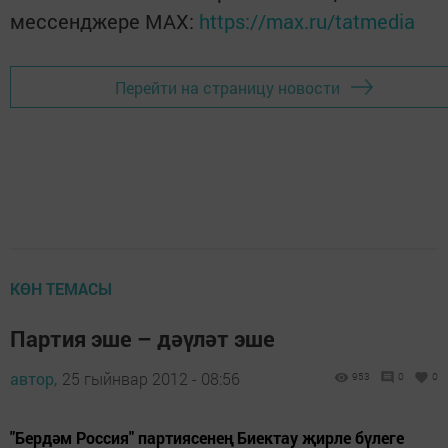
мессенджере MАХ:
https://max.ru/tatmedia
Перейти на страницу новости
КӨН ТЕМАСЫ
Партия эше – дәүләт эше
автор,
25 гыйнвар 2012 - 08:56
953
0
0
"Бердәм Россия" партиясенең Биектау җирле бүлеге