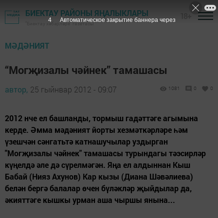
БИЕКТАУ РАЙОНЫ ЯҢАЛЫКЛАРЫ
18+
3
Автоматическое закрытие баннера через
"Биектау хәбәрләре" газетасы
МӘДӘНИЯТ
“Могҗизалы чәйнек” тамашасы
автор,
25 гыйнвар 2012 - 09:07
1081
0
0
2012 нче ел башланды, тормыш гадәттәге агымына
керде. Әмма мәдәният йорты хезмәткәрләре һәм
үзешчән сәнгатьтә катнашучылар уздырган
"Могҗизалы чәйнек" тамашасы турындагы тәэсирләр
күңелдә әле дә сүрелмәгән. Яңа ел алдыннан Кыш
Бабай (Нияз Ахунов) Кар кызы (Диана Шәвәлиева)
белән бергә балалар өчен бүләкләр җыйдылар да,
әкияттәге кышкы урман аша чыршы янына...