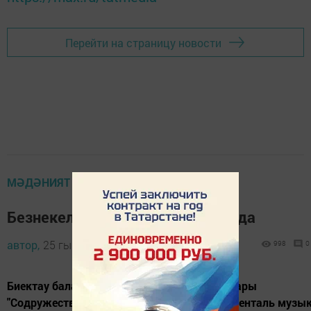
Перейти на страницу новости
МӘДӘНИЯТ
Безнекеләр иң яхшылар арасында
автор,
25 гыйнвар 2012 - 08:58
998
0
Биектау балалар музыка мәктәбе педагоглары
"Содружество талантов" Халыкара инструменталь музы