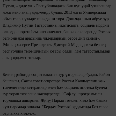
Путин, - диде ул. - Республикадагы бик күп уңай үзгәрешләр
нәкъ менә аның ярдәмендә
булды. 2013
елгы Универсиада
объектлары үзләре генә дә ни тора.
Дөньяда аның абруе зур.
Владимир Путин Татарстанны
икътисадта,
социаль-мәдәни
өлкәдә,
спортта һәм эшчәнлекнең башка
өлкәләрендә
Россия
регионнары арасында
лидерларның берсе дип саный».
РФның хәзерге Президенты Дмитрий
Медведев
та безнең
республика
тырышлыгын югары бәяли,
һәм татарстанлылар
аның ярдәмен тоялар.
Безнең
районда соңгы вакытта зур үзгәрешләр булды. Район
башлыгы, Сәяси совет секретаре Рөстәм Кәлимуллин җи-
тәкчелегендә
ветераннар өчен һәм социаль ипотека буенча
зур торак төзелеше җәелдерелде, "Саф су"
программасы
тормышка ашырыла, Җиңү Паркы төзелеп килә
һәм башка
күп нәрсәләр эшләнә. "Бердәм Россия" ярдәмендә
Боз сарае
барлыкка
киләчәк.