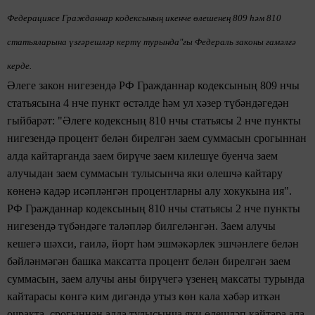
Федерациясе Гражданнар кодексының икенче өлешенең 809 һәм 810
статьяларына үзгәрешләр кертү турында"гы
Федераль законы гамәлгә
керде.
Әлеге закон нигезендә
РФ Гражданнар кодексының 809 нчы
статьясына 4 нче пункт өстәлде һәм ул хәзер түбәндәгедән
гыйбарәт: "Әлеге кодексның
810 нчы статьясы
2 нче пункты
нигезендә процент белән бирелгән заем
суммасын срогыннан
алда кайтарганда заем бирүче
заем килешүе буенча
заем
алучыдан
заем суммасын тулысынча яки өлешчә кайтару
көненә кадәр исәпләнгән
процентларны
алу хокукына ия".
РФ Гражданнар кодексының
810 нчы статьясы
2 нче пункты
нигезендә түбәндәге таләпләр билгеләнгән. Заем алучы
кешегә
шәхси, гаилә, йорт һәм эшмәкәрлек
эшчәнлеге белән
бәйләнмәгән
башка максатта
процент белән
бирелгән
заем
суммасын,
заем алучы аны бирүчегә
үзенең
максаты турында
кайтарасы көнгә
ким дигәндә утыз көн кала
хәбәр
иткән
очракта, срогыннан алда
тулысынча яки
өлешләп
кайтара ала.