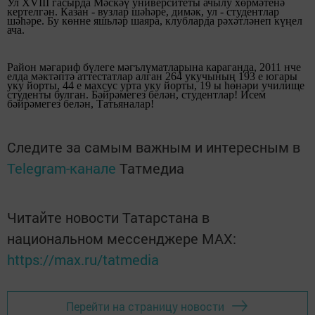
Ул XVIII гасырда
Мәскәү университеты ачылу хөрмәтенә
кертелгән. Казан - вузлар шәһәре, димәк, ул - студентлар
шәһәре. Бу көнне яшьләр шаяра,
клубларда рәхәтләнеп күңел
ача.
Район мәгариф бүлеге мәгълүматларына караганда, 2011 нче
елда мәктәптә аттестатлар алган 264 укучының 193 е югары
уку йорты, 44 е махсус урта уку йорты, 19 ы
һөнәри училище
студенты булган. Бәйрәмегез белән, студентлар!
Исем
бәйрәмегез белән, Татьяналар!
Следите за самым важным и интересным в
Telegram-канале
Татмедиа
Читайте новости Татарстана в
национальном мессенджере MАХ:
https://max.ru/tatmedia
Перейти на страницу новости