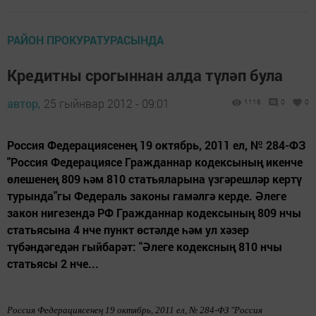
РАЙОН ПРОКУРАТУРАСЫНДА
Кредитны срогыннан алда түләп була
автор,
25 гыйнвар 2012 - 09:01
1116
0
0
Россия Федерациясенең 19 октябрь, 2011 ел, № 284-ФЗ
"Россия Федерациясе Гражданнар кодексының икенче
өлешенең 809 һәм 810 статьяларына үзгәрешләр кертү
турында"гы Федераль законы гамәлгә керде. Әлеге
закон нигезендә РФ Гражданнар кодексының 809 нчы
статьясына 4 нче пункт өстәлде һәм ул хәзер
түбәндәгедән гыйбарәт: "Әлеге кодексның 810 нчы
статьясы 2 нче...
Россия Федерациясенең
19 октябрь, 2011 ел, № 284-ФЗ
"Россия