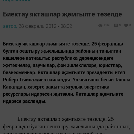
Биектау якташлар җәмгыяте төзелде
автор,
28 февраль 2012 - 08:02
1164
0
0
Биектау якташлар җәмгыяте төзелде. 25 февральдә
булган оештыру җыелышында районның танылган
кешеләре катнашты: республика дәрәҗәсендәге
җитәкчеләр, язучылар, фән эшлеклеләре, юристлар,
бизнесменнар. Якташлар җәмгыяте президенты итеп
Роберт Гыйлаҗиев сайланды. Ул чыгышы белән Ташлы
Кавалдан, хәзерге вакытта ягулык-энергетика
ресурслары идарәсен җитәкли. Якташлар җәмгыяте
идарәсе расланды.
Биектау якташлар җәмгыяте
төзелде.
25
февральдә булган оештыру җыелышында
районның
танылган кешеләре катнашты: республика