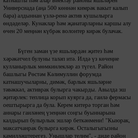
катнашты һәм алар
Биектау районы
яшьләрен
Универсиада (аңа 500 көннән кимрәк вакыт калып
бара)
алдыннан үзлә-ренә актив кушылырга
өндәделәр. Кунаклар һәм җанатарларны каршы алу
өчен
20 меңнән күбрәк волонтер
кирәк булачак.
Бүген заман үзе яшьләрдән җитез һәм
хәрәкәтчел
булуны таләп итә.
Илдә үз көчеңне
кулланырлык мөмкинлекләр аз түгел. Район
башлыгы Рөстәм Кәлимуллин
форумда
катнашучыларны, димәк,
барлык яшьләрне
тәвәккәл, активрак булырга чакырды. Авылда эш
җитәрлек:
теплица
корып куярга да,
гаилә фермасы
оештырырга да була. Керем китерә торган һәм
аннары гаиләнең үзеңнән соңгы буыннарына
калдырып булырлык
эшләр беткәнмени! "Кыюрак,
максатчанрак булырга кирәк.
Осталыгыгызны
камилләштерегез. Уңышлар телим", - диде
район