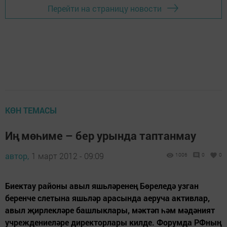
Перейти на страницу новости
КӨН ТЕМАСЫ
Иң мөһиме – бер урында таптанмау
автор,
1 март 2012 - 09:09
1006
0
0
Биектау районы авыл яшьләренең Бөреледә узган
беренче слетына яшьләр арасында аеруча активлар,
авыл җирлекләре башлыклары, мәктәп һәм мәдәният
учреждениеләре директорлары килде. Форумда РФның