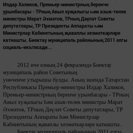
Илдар Халиков, Премьер-министрның беренче
урынбасары - ТРның Авыл хуҗалыгы һәм азык-төлек
министры Марат Әхмәтов, ТРның Дәүләт Советы
депутатлары, ТР Президенты Аппараты һәм
Министрлар Кабинетының җаваплы хезмәткәрләре
катнашты. Биектау муниципаль районының 2011 елгы
социаль-икътисади...
2012 нче елның 24 февралендә
Биектау
муниципаль район Советының
унөченче утырышы булды.
Аның эшендә
Татарстан
Республикасы
Премьер-министры
Илдар Халиков,
Премьер-министрның
беренче урынбасары - ТРның
Авыл хуҗалыгы һәм азык-төлек
министры Марат
Әхмәтов, ТРның Дәүләт Советы депутатлары,
ТР
Президенты Аппараты һәм Министрлар
Кабинетының
җаваплы хезмәткәрләре
катнашты.
Биектау муниципаль районының
2011 елгы