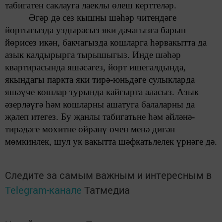
табигатен саклауга лаеклы өлеш керттеләр.
Әгәр
дә
сез
кышны шәһәр читендәге
йортыгызда
уздырасыз яки дачагызга барып
йөрисез икән,
бакчагызда
кошларга
һәрвакытта да
азык калдырырга тырышыгыз. Инде шәһәр
квартирасында яшәсәгез,
йорт ишегалдында,
якындагы
паркта яки
тирә-юньдәге
сулыкларда
яшәүче кошлар турында кайгырта аласыз.
Азык
әзерләүгә һәм кошларны ашатуга
балаларны да
җәлеп итегез.
Бу
җанлы табигатьне
һәм әйләнә-
тирәдәге мохитне
өйрәнү өчен
менә дигән
мөмкинлек, шул ук вакытта шәфкатьлелек үрнәге дә.
Следите за самым важным и интересным в
Telegram-канале
Татмедиа