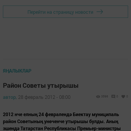
Перейти на страницу новости
ЯҢАЛЫКЛАР
Район Советы утырышы
автор,
28 февраль 2012 - 08:00
3596
0
0
2012 нче елның 24 февралендә Биектау муниципаль
район Советының унөченче утырышы булды. Аның
эшендә Татарстан Республикасы Премьер-министры