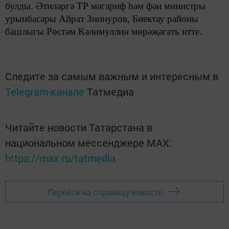
булды. Әтиләргә
ТР
мәгариф һәм фән министры
урынбасары Айрат Зиннуров,
Биектау районы
башлыгы Рөстәм Кәлимуллин мөрәҗәгать итте.
Следите за самым важным и интересным в
Telegram-канале
Татмедиа
Читайте новости Татарстана в
национальном мессенджере MАХ:
https://max.ru/tatmedia
Перейти на страницу новости