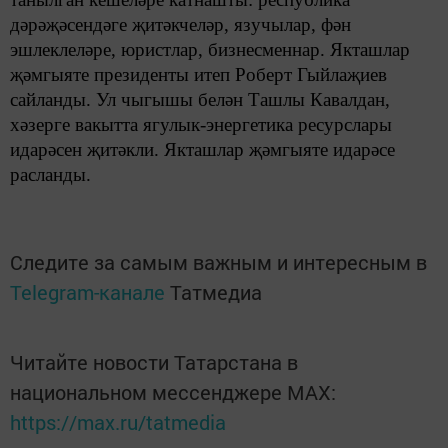
дәрәҗәсендәге җитәкчеләр, язучылар, фән
эшлеклеләре, юристлар, бизнесменнар. Якташлар
җәмгыяте президенты итеп Роберт Гыйлаҗиев
сайланды. Ул чыгышы белән Ташлы Кавалдан,
хәзерге вакытта ягулык-энергетика ресурслары
идарәсен җитәкли. Якташлар җәмгыяте идарәсе
расланды.
Следите за самым важным и интересным в
Telegram-канале
Татмедиа
Читайте новости Татарстана в
национальном мессенджере MАХ:
https://max.ru/tatmedia