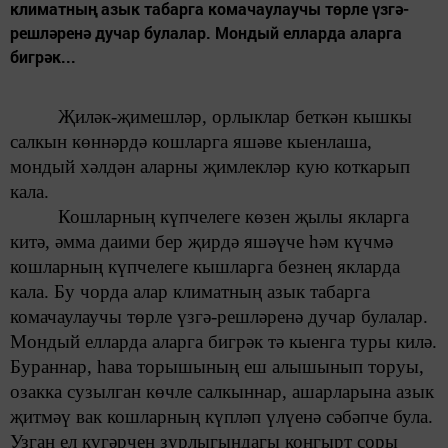
климатның азык табарга комачаулаучы төрле үзгә-
решләренә дучар булалар. Мондый елларда аларга
бигрәк...
Җиләк-җимешләр, орлыклар беткән
кышкы
салкын көннәрдә
кошларга
яшәве кыенлаша,
мондый хәлдән аларны җимлекләр кую
коткарып
кала.
Кошларның күпчелеге көзен
җылы якларга
китә,
әмма
даими бер җирдә яшәүче һәм
күчмә
кошларның күпчелеге
кышларга безнең якларда
кала. Бу чорда алар
климатның азык табарга
комачаулаучы төрле үзгә-решләренә дучар булалар.
Мондый елларда аларга бигрәк тә кыенга туры килә.
Бураннар,
һава торышының еш алышынып торуы,
озакка сузылган көчле салкыннар, ашарларына
азык
җитмәү
вак кошларның күпләп үлүенә
сәбәпче була.
Узган ел
күгәрчен зурлыгындагы
коңгырт соры