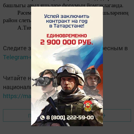
башлыгы
авыл яшьләре форумын йомгаклаганда.
Рәсемнәрдә: Бөреледә узган авыл яшьләренең
район слетында.
А.Тимонин фотосы.
Следите за самым важным и интересным в
Telegram-канале
Татмедиа
Читайте новости Татарстана в
национальном мессенджере MАХ:
https://max.ru/tatmedia
Перейти на страницу новости