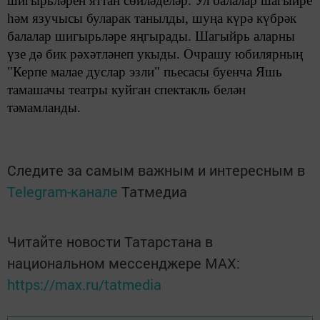
шигырьләрен яттан сөйләделәр. Ул балалар шагыйре
һәм язучысы буларак танылды, шуңа
күрә күбрәк
балалар шигырьләре яңгырады. Шагыйрь аларны
үзе дә бик рәхәтләнеп укыды.
Очрашу
юбилярның
"Керпе малае дуслар эзли"
пьесасы буенча
Яшь
тамашачы театры куйган спектакль белән
тәмамланды.
Следите за самым важным и интересным в
Telegram-канале
Татмедиа
Читайте новости Татарстана в
национальном мессенджере MАХ:
https://max.ru/tatmedia