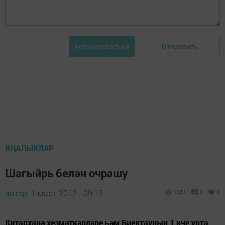
Отправить
Авторизоваться
ЯҢАЛЫКЛАР
Шагыйрь белән очрашу
автор,
1 март 2012 - 09:13
1364
0
0
Китапханә хезмәткәрләре һәм Биектауның 1 нче урта