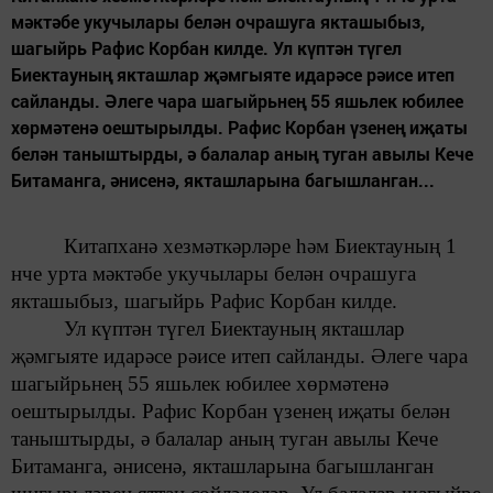
мәктәбе укучылары белән очрашуга якташыбыз,
шагыйрь Рафис Корбан килде. Ул күптән түгел
Биектауның якташлар җәмгыяте идарәсе рәисе итеп
сайланды. Әлеге чара шагыйрьнең 55 яшьлек юбилее
хөрмәтенә оештырылды. Рафис Корбан үзенең иҗаты
белән таныштырды, ә балалар аның туган авылы Кече
Битаманга, әнисенә, якташларына багышланган...
Китапханә хезмәткәрләре һәм Биектауның 1
нче урта мәктәбе укучылары белән очрашуга
якташыбыз, шагыйрь Рафис Корбан килде.
Ул күптән түгел
Биектауның якташлар
җәмгыяте
идарәсе рәисе итеп сайланды. Әлеге чара
шагыйрьнең 55 яшьлек юбилее хөрмәтенә
оештырылды. Рафис Корбан
үзенең иҗаты белән
таныштырды,
ә балалар аның
туган авылы Кече
Битаманга, әнисенә, якташларына багышланган