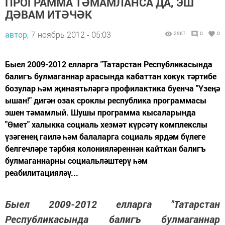
ПРОГРАММА ТӘМАМЛАНСА ДА, ЭШ
ДӘВАМ ИТӘЧӘК
автор,
7 ноябрь 2012 - 05:03
2967
0
0
Быел 2009-2012 елларга "Татарстан Республикасында
балигъ булмаганнар арасында кабаттан хокук тәртибе
бозулар һәм җинаятьләргә профилактика буенча "Үзеңә
ышан!" дигән озак сроклы республика программасы
эшен тәмамлый. Шушы программа кысаларында
"Өмет" халыкка социаль хезмәт күрсәтү комплекслы
үзәгенең гаилә һәм балаларга социаль ярдәм бүлеге
белгечләре тәрбия колонияләреннән кайткан балигъ
булмаганнарны социальләштерү һәм
реабилитацияләү...
Быел 2009-2012 елларга "Татарстан
Республикасында балигъ булмаганнар