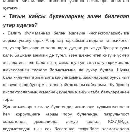
Михаил Михайлович Жиленко участок вәкилләре хезмәтен
җитәкли.
- Тагын кайсы бүлекләрнең эшен билгеләп
үтәр идегез?
- Балигъ булмаганнар белән эшләүче инспекторларыбызга
аерым тукталу кирәк. Аларның һәркайсына педагог та, психолог
та, үз тәрбия-ләренә алганнарга дус, киңәшче дә булырга туры
килә. Башкача мөмкин дә түгел. Үзен шәхес итеп сизүче үсмер
асылда исә әле бала гына, әмма шул ук вакытта ул криминаль
шәхесләрнең тискәре йогынтысына да дучар булган. Шушы
бала килә-чәктә җәмгыять кануннарына, законнарына буйсынып
яшәүче кеше булырмы, әллә тайгак юлны сайлармы - бу безнең
инспекторларның үсмернең күңеленә ачкыч таба белүләреннән
тора.
Җинаятьчеләрне эзләү бүлегендә, икътисади куркынычсызлык
һәм коррупциягә каршы тору бүлегендә, патруль-пост
хезмәтендә, дознаниедә, дежур частьтә, ЮХИДИда,
ведомстводан тыш сак бүлегендә тәҗрибәле хезмәткәрләр