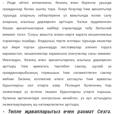
- Инде әйтеп киткәнемчә, безнең өчен беренче урында
гражданнар белән эшләү тора. Хокук бозулар һәм җинаятьләр
турында аларның хәбәрләренә үз вакытында колак салу
аларның ачылыш дәрәҗәсен арттыра. Халык ярдәменнән
башка җинаятьчеләрне кайбер очракларда табу бөтенләй
мөмкин түгел. Соңгы вакытта өлкән-нәргә карата мошенниклык
очраклары ешайды. Алдауның төрле юллары турында кешеләр
күп йөри торган урыннарда листовкалар эленеп торуга
карамастан, мошенниклар кармагына эләгүчеләр саны кимеми.
Икенчедән, безнең өчен җинаятьләрнең ачылыш дәрәҗәсен
арттыру һәм җәмәгать тәртибен саклау, шулай ук
гражданнарыбызның тормышын һәм сәламәтлеген саклау
мөһим. Безнең коллектив әлеге катлаулы һәм җаваплы
бурычларны хәл итәргә әзер. Полиция бүлегенең һәр
хезмәткәре үз өстенә төшкән бурычларны үтәргә тырыша,
бүлекчә җитәкчеләре контрольне көчәйтеп, үз кул астындагы
хезмәткәрләрнең эш нәтиҗәлелеген арттыра.
- Төпле җавапларыгыз өчен рәхмәт Сезгә.