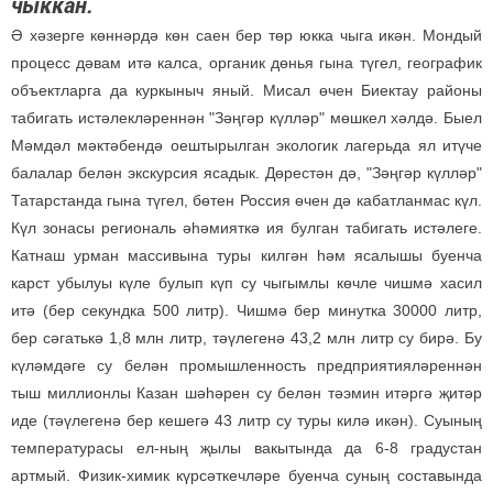
чыккан.
Ә хәзерге көннәрдә көн саен бер төр юкка чыга икән. Мондый
процесс дәвам итә калса, органик дөнья гына түгел, географик
объектларга да куркыныч яный. Мисал өчен Биектау районы
табигать истәлекләреннән "Зәңгәр күлләр" мөшкел хәлдә. Быел
Мәмдәл мәктәбендә оештырылган экологик лагерьда ял итүче
балалар белән экскурсия ясадык. Дөрестән дә, "Зәңгәр күлләр"
Татарстанда гына түгел, бөтен Россия өчен дә кабатланмас күл.
Күл зонасы региональ әһәмияткә ия булган табигать истәлеге.
Катнаш урман массивына туры килгән һәм ясалышы буенча
карст убылуы күле булып күп су чыгымлы көчле чишмә хасил
итә (бер секундка 500 литр). Чишмә бер минутка 30000 литр,
бер сәгатькә 1,8 млн литр, тәүлегенә 43,2 млн литр су бирә. Бу
күләмдәге су белән промышленность предприятияләреннән
тыш миллионлы Казан шәһәрен су белән тәэмин итәргә җитәр
иде (тәүлегенә бер кешегә 43 литр су туры килә икән). Суының
температурасы ел-ның җылы вакытында да 6-8 градустан
артмый. Физик-химик күрсәткечләре буенча суның составында