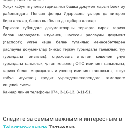
Хокук кабул итүчеләр гариза яки башка документларын Биектау
районындагы Пенсия фонды Идарәсенә үзләре дә китереп
бирә алалар, башка юл белән дә җибәрә алалар.
Гаризага түбәндәге документларны теркәргә кирәк: гариза
белән мөрәҗәгать итүченең шәхесен раслаучы документ
(паспорт); үлгән кеше белән туганлык мөнәсәбәтләрен
раслаучы документлар (никах теркәү турындагы таныклык, туу
турындагы таныклык); страховать ителгән кешенең үлүе
турындагы таныклык; үлгән кешенең ОПС иминият таныклыгы;
гариза белән мөрәҗәгать итүченең иминият таныклыгы; хокук
кабул итүченең кредит учреждениеләрендәге гамәлдәге
лицевой счеты.
Кайнар линия телефоны 074, 3-16-13, 3-11-51.
Следите за самым важным и интересным в
Telegram-канале
Татмедиа