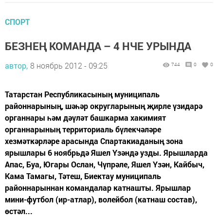
СПОРТ
БЕЗНЕҢ КОМАНДА – 4 НЧЕ УРЫНДА
автор,
8 ноябрь 2012 - 09:25
744
0
0
Татарстан Республикасының муниципаль
районнарының, шәһәр округларының җирле үзидарә
органнары һәм дәүләт башкарма хакимият
органнарының территориаль бүлекчәләре
хезмәткәрләре арасында Спартакиаданың зона
ярышлары 6 ноябрьдә Яшел Үзәндә узды. Ярышларда
Апас, Буа, Югары Ослан, Чүпрәле, Яшел Үзән, Кайбыч,
Кама Тамагы, Тәтеш, Биектау муниципаль
районнарыннан командалар катнашты. Ярышлар
мини-футбол (ир-атлар), волейбол (катнаш состав),
өстәл...