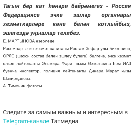
Тагын бер кат һөнәри бәйрәмегез - Россия
Федерациясе эчке эшләр органнары
хезмәткәрләре көне белән котлыйбыз,
эшегездә уңышлар телибез.
Е. МАРТЫНОВА әзерләде.
Рәсемнәр: эчке хезмәт капитаны Рөстәм Зөфәр улы Биккениев,
ОРЛС (шәхси состав белән эшләү бүлеге) белгече, эчке хезмәт
өлкән лейтенанты Эльмира Фәрит кызы Әхмәтшина һәм ИАЗ
буенча инспектор, полиция лейтенанты Динара Марат кызы
Шакирҗанова.
А. Тимонин фотосы.
Следите за самым важным и интересным в
Telegram-канале
Татмедиа