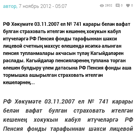
автор,
7 ноябрь 2012 - 05:07
2802
0
0
РФ Хөкүмәте 03.11.2007 ел № 741 карары белән вафат
булган страховать ителгән кешенең хокукын кабул
итүчеләргә РФ Пенсия фонды тарафыннан шәхси
лицевой счетның махсус өлешендә исәпкә алынган
пенсия тупланмалары акчасын түләү Кагыйдәләрен
раслады. Кагыйдәләр пенсияләренең туплана торган
өлешен булдыру үлем датасына РФ Пенсия фонды аша
тормышка ашырылган страховать ителгән
кешеләрнең...
РФ Хөкүмәте 03.11.2007 ел № 741 карары
белән вафат булган страховать ителгән
кешенең хокукын кабул итүчеләргә РФ
Пенсия фонды тарафыннан шәхси лицевой