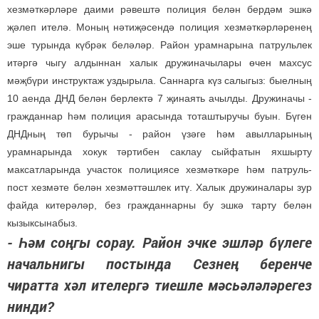
хезмәткәрләре даими рәвештә полиция белән бердәм эшкә
җәлеп ителә. Моның нәтиҗәсендә полиция хезмәткәрләренең
эше турында күбрәк беләләр. Район урамнарына патрульлек
итәргә чыгу алдыннан халык дружиначылары өчен махсус
мәҗбүри инструктаж уздырыла. Саннарга күз салыгыз: быелның
10 аенда ДНД белән берлектә 7 җинаять ачылды. Дружиначы -
гражданнар һәм полиция арасында тоташтыручы буын. Бүген
ДНДның төп бурычы - район үзәге һәм авылларының
урамнарында хокук тәртибен саклау сыйфатын яхшырту
максатларында участок полициясе хезмәткәре һәм патруль-
пост хезмәте белән хезмәттәшлек итү. Халык дружиналары зур
файда китерәләр, без гражданнарны бу эшкә тарту белән
кызыксынабыз.
- Һәм соңгы сорау. Район эчке эшләр бүлеге
начальнигы постында Сезнең беренче
чиратта хәл ителергә тиешле мәсьәләләрегез
нинди?