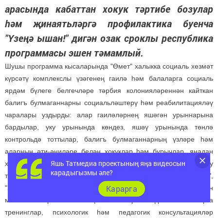
арасында кабаттан хокук тәртибе бозулар
һәм җинаятьләргә профилактика буенча
"Үзеңә ышан!" дигән озак сроклы республика
программасы эшен тәмамлый.
Шушы программа кысаларында "Өмет" халыкка социаль хезмәт
күрсәтү комплекслы үзәгенең гаилә һәм балаларга социаль
ярдәм бүлеге белгечләре тәрбия колонияләреннән кайткан
балигъ булмаганнарны социальләштерү һәм реабилитацияләү
чаралары уздырды: алар гаиләләрнең яшәгән урыннарына
бардылар, уку урынында көндез, яшәү урынында төнлә
контрольдә тоттылар, балигъ булмаганнарның үзләре һәм
аларның әти-әниләре белән хокуклар һәм бурычлар, яңадан
Яшь Татмедиа проектының яңа видеосын
хокук тәртибе бозу һәм җинаятьләргә юл куярга ярамау
карадыгызмы әле?
турында әңгәмәләр, "Үзеңә ышанычны ничек арттырырга",
Карарга
"Зарарлы гадәтләр - нинди алар?", "Ата-аналар белән
мөнәсәбәтләрне ничек җайга салырга?" дигән темаларга
тренинглар, психологик һәм педагогик консультацияләр