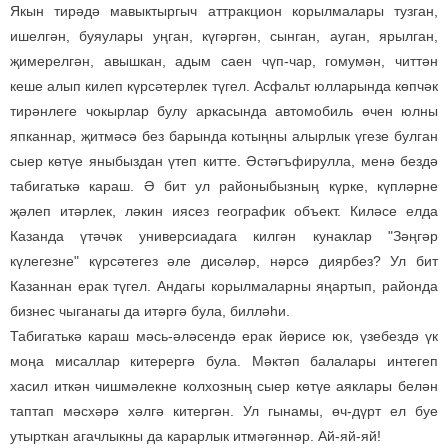
Якын тирәдә мавыктыргыч аттракцион корылмалары тузган,
ишелгән, буяулары уңган, күгәргән, сынган, ауган, ярылган,
җимерелгән, авышкан, адым саен чүп-чар, гомумән, читтән
кеше алып килеп күрсәтерлек түгел. Асфальт юлларында көпчәк
тирәнлеге чокырлар булу аркасында автомобиль өчен юлны
япканнар, җитмәсә без барында котыңны алырлык үгезе булган
сыер көтүе яныбыздан үтеп китте. Әстәгъфирулла, менә бездә
табигатькә караш. Ә бит ул районыбызның күрке, күпләрне
җәлеп итәрлек, ләкин иясез географик объект. Киләсе елда
Казанда үтәчәк универсиадага килгән кунаклар "Зәңгәр
күлегезне" күрсәтегез әле дисәләр, нәрсә диярбез? Ул бит
Казаннан ерак түгел. Андагы корылмаларны яңартып, районда
бизнес чыганагы да итәргә була, билләһи.
Табигатькә караш мәсь-әләсендә ерак йөрисе юк, үзебездә үк
моңа мисаллар китерергә була. Мәктәп балалары интегеп
хасил иткән чишмәлекне колхозның сыер көтүе аяклары белән
таптап мәсхәрә хәлгә китергән. Ул гынамы, өч-дүрт ел буе
утырткан агачлыкны да карарлык итмәгәннәр. Ай-яй-яй!