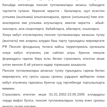
Кагыйдә нигезендә пенсия тупланмалары акчасы түбәндәге
тәртиптә түләнә: беренче чиратта - балаларга, шул исәптән
уллыкка (кызлыкка) алынганнарына, иренә (хатынына) һәм әти-
әниләренә яки уллыкка алучыларга; икенче чиратта - абый-
энеләргә, апа-сеңелләргә, бабайларга, әбиләргә, оныкларга.
Хокук кабул итүчеләрнең пенсия тупланмалары акчасын түләү
(выплата) яки аларны алудан баш тарту турындагы мөрәҗәгате
РФ Пенсия фондының теләсә кайсы территориаль органына
хокук кабул итүченең үзе сайлап алуы буенча тиешле
формадагы гариза бирү юлы белән страховать ителгән кеше
үлгән көннән 8 ай узганга кадәр тормышка ашырыла.
Пенсия тупланмалары акчасын түләү турындагы гариза белән
мөрәҗәгать итү срогы шушы срокны уздырып җибәргән хокук
кабул итүченең гаризасы буенча суд тәртибендә торгызылырга
мөмкин.
Страховать ителгән кеше 01.01.2002-23.05.2005 еллардагы
чорда вафат булса, пенсия тупланмаларын түләү өчен срокны
яңарту таләп ителми.