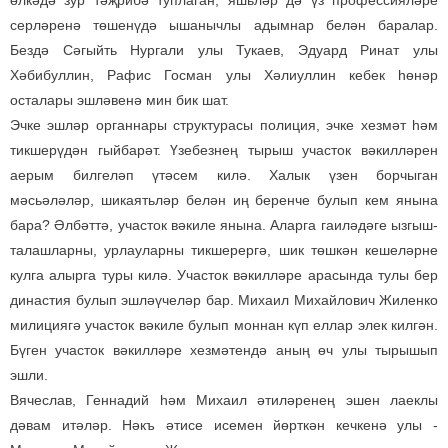
өлкәдә зур тәҗрибә туплаган, яшьләр дә үз профессияләре
серләренә төшенүдә ышанычлы адымнар белән баралар.
Бездә Сәгыйть Нургали улы Тукаев, Эдуард Ринат улы
Хәбибуллин, Рафис Госман улы Хәлиуллин кебек һөнәр
осталары эшләвенә мин бик шат.
Эчке эшләр органнары структурасы полиция, эчке хезмәт һәм
тикшерүдән гыйбарәт. Үзебезнең тырыш участок вәкилләрен
аерым билгеләп үтәсем килә. Халык үзен борчыган
мәсьәләләр, шикаятьләр белән иң беренче булып кем янына
бара? Әлбәттә, участок вәкиле янына. Аларга гаиләдәге ызгыш-
талашларны, урлауларны тикшерергә, шик төшкән кешеләрне
кулга алырга туры килә. Участок вәкилләре арасында тулы бер
династия булып эшләүчеләр бар. Михаил Михайлович Жиленко
милициягә участок вәкиле булып моннан күп еллар элек килгән.
Бүген участок вәкилләре хезмәтендә аның өч улы тырышып
эшли.
Вячеслав, Геннадий һәм Михаил әтиләренең эшен лаеклы
дәвам итәләр. Нәкъ әтисе исемен йөрткән кечкенә улы -