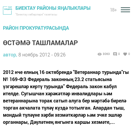
БИЕКТАУ РАЙОНЫ ЯҢАЛЫКЛАРЫ
18+
"Биектау хәбәрләре" газетасы
РАЙОН ПРОКУРАТУРАСЫНДА
ӨСТӘМӘ ТАШЛАМАЛАР
автор,
8 ноябрь 2012 - 09:26
3063
0
0
2012 нче елның 16 октябрендә "Ветераннар турында"гы
№ 169-ФЗ Федераль законның 23.2 статьясына
үзгәрешләр кертү турында" Федераль закон кабул
ителде. Сугышчан хәрәкәтләр инвалидлары һәм
ветераннарына торак сатып алуга бер мәртәбә бирелә
торган акчалата түләү күздә тотылган. Алардан тыш,
мондый түләүне хәрби хезмәткәрләр һәм эчке эшләр
органнары, Дәүләтнең янгынга каршы хезмәте,...