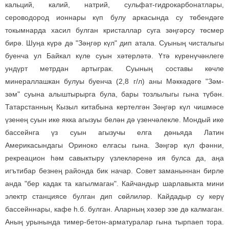
кальций, калий, натрий, сульфат-гидрокарбонатлары,
сероводород ионнары күп булу аркасында су төбендәге
токымнарда хасил булган кристаллар суга зәңгәрсу төсмер
бирә. Шуңа күрә дә "Зәңгәр күл" дип атала. Суының чисталыгы
буенча ул Байкал күле суын хәтерләтә. Үтә күренүчәнлеге
ундүрт метрдан артыграк. Суының составы көчле
минераллашкан булуы буенча (2,8 г/л) аны Мәккәдәге "Зәм-
зәм" суына алыштырырга була, бары тозлылыгы гына түбән.
Татарстанның Кызыл китабына кертелгән Зәңгәр күл чишмәсе
үзенең суын ике якка агызуы белән дә үзенчәлекле. Мондый ике
бассейнга үз суын агызучы елга дөньяда Латин
Америкасындагы Ориноко елгасы гына. Зәңгәр күл фәнни,
рекреацион һәм савыктыру үзлекләренә ия булса да, аңа
игътибар безнең районда бик начар. Совет заманыннан бирле
анда "бер кадак та кагылмаган". Кайчандыр шарлавыкта мини
электр станциясе булган дип сөйлиләр. Кайдадыр су керү
бассейннары, кафе һ.б. булган. Аларның хәзер эзе дә калмаган.
Аның урынында тимер-бетон-арматуралар гына тырпаеп тора.