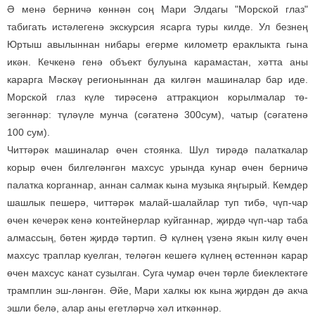
Ә менә берничә көннән соң Мари Элдагы "Морской глаз"
табигать истәлегенә экскурсия ясарга туры килде. Ул безнең
Юртыш авылыннан нибары егерме километр ераклыкта гына
икән. Кечкенә генә объект булуына карамастан, хәтта аны
карарга Мәскәү регионыннан да килгән машиналар бар иде.
Морской глаз күле тирәсенә аттракцион корылмалар тө-
зегәннәр: түләүле мунча (сәгатенә 300сум), чатыр (сәгатенә
100 сум).
Читтәрәк машиналар өчен стоянка. Шул тирәдә палаткалар
корыр өчен билгеләнгән махсус урында кунар өчен берничә
палатка корганнар, аннан салмак кына музыка яңгырый. Кемдер
шашлык пешерә, читтәрәк малай-шалайлар туп тибә, чүп-чар
өчен кечерәк кенә контейнерлар куйганнар, җирдә чүп-чар таба
алмассың, бөтен җирдә тәртип. Ә күлнең үзенә якын килү өчен
махсус траплар куелган, теләгән кешегә күлнең өстеннән карар
өчен махсус канат сузылган. Суга чумар өчен төрле биеклектәге
трамплин эш-ләнгән. Әйе, Мари халкы юк кына җирдән дә акча
эшли белә, алар аны егетләрчә хәл иткәннәр.