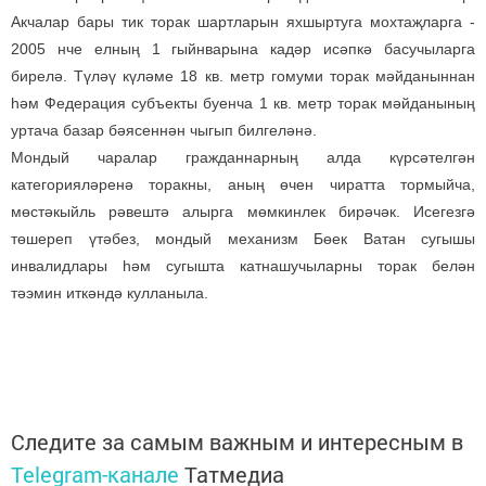
Акчалар бары тик торак шартларын яхшыртуга мохтаҗларга -
2005 нче елның 1 гыйнварына кадәр исәпкә басучыларга
бирелә. Түләү күләме 18 кв. метр гомуми торак мәйданыннан
һәм Федерация субъекты буенча 1 кв. метр торак мәйданының
уртача базар бәясеннән чыгып билгеләнә.
Мондый чаралар гражданнарның алда күрсәтелгән
категорияләренә торакны, аның өчен чиратта тормыйча,
мөстәкыйль рәвештә алырга мөмкинлек бирәчәк. Исегезгә
төшереп үтәбез, мондый механизм Бөек Ватан сугышы
инвалидлары һәм сугышта катнашучыларны торак белән
тәэмин иткәндә кулланыла.
Следите за самым важным и интересным в
Telegram-канале
Татмедиа