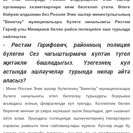
органнары хезмәткәрләре көне билгеләп үтелә. Әлеге
бәйрәм алдыннан без Россия Эчке эшләр министрлыгының
"Биектау" муниципальара бүлеге начальнигы Рөстәм
Гариф улы Минҗанов белән район полициясе эше турында
сөйләштек.
- Рөстәм Гарифович, районның полиция
бүлеген Сез чагыштырмача күптән түгел
җитәкли башладыгыз. Үзегезнең кул
астында эшләүчеләр турында ниләр әйтә
аласыз?
- Мине Россия Эчке эшләр бүлегенең "Биектау" муниципальара
бүлеге начальнигы итеп билгеләү турындагы боерыкка
агымдагы елның февралендә кул куелды. Коллектив белән
беренче көннән үк үзара аңлашып эшли башладык, дип ышанып
әйтә алам. Урындагы полициядә эшләүчеләрнең һөнәрләрен
очраклы рәвештә генә сайламаулары күренә. Күпләр инде бу