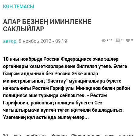
КӨН ТЕМАСЫ
АЛАР БЕЗНЕҢ ИМИНЛЕКНЕ
САКЛЫЙЛАР
автор,
8 ноябрь 2012 - 09:19
904
0
0
10 нчы ноябрьдә Россия Федерациясе эчке эшләр
органнары хезмәткәрләре көне билгеләп үтелә. Әлеге
бәйрәм алдыннан без Россия Эчке эшләр
министрлыгының "Биектау" муниципальара бүлеге
начальнигы Рөстәм Гариф улы Минҗанов белән район
полициясе эше турында сөйләштек. - Рөстәм
Гарифович, районның полиция бүлеген Сез
чагыштырмача күптән түгел җитәкли башладыгыз.
Үзегезнең кул астында эшләүчеләр...
10 нчы ноябрьдә Россия Федерациясе эчке эшләр