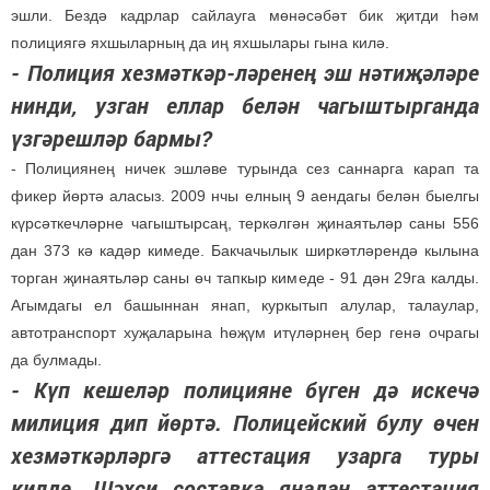
эшли. Бездә кадрлар сайлауга мөнәсәбәт бик җитди һәм
полициягә яхшыларның да иң яхшылары гына килә.
- Полиция хезмәткәр-ләренең эш нәтиҗәләре
нинди, узган еллар белән чагыштырганда
үзгәрешләр бармы?
- Полициянең ничек эшләве турында сез саннарга карап та
фикер йөртә аласыз. 2009 нчы елның 9 аендагы белән быелгы
күрсәткечләрне чагыштырсаң, теркәлгән җинаятьләр саны 556
дан 373 кә кадәр кимеде. Бакчачылык ширкәтләрендә кылына
торган җинаятьләр саны өч тапкыр кимеде - 91 дән 29га калды.
Агымдагы ел башыннан янап, куркытып алулар, талаулар,
автотранспорт хуҗаларына һөҗүм итүләрнең бер генә очрагы
да булмады.
- Күп кешеләр полицияне бүген дә искечә
милиция дип йөртә. Полицейский булу өчен
хезмәткәрләргә аттестация узарга туры
килде. Шәхси составка яңадан аттестация