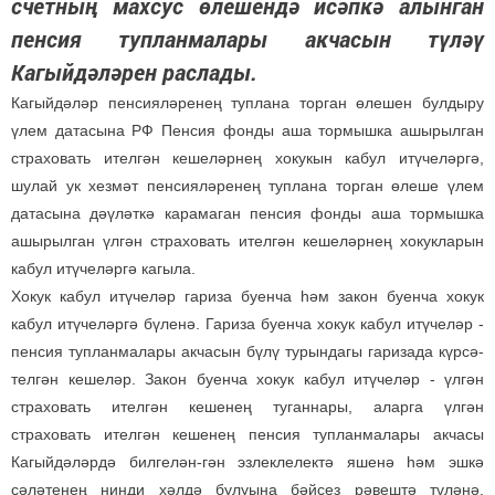
счетның махсус өлешендә исәпкә алынган
пенсия тупланмалары акчасын түләү
Кагыйдәләрен раслады.
Кагыйдәләр пенсияләренең туплана торган өлешен булдыру
үлем датасына РФ Пенсия фонды аша тормышка ашырылган
страховать ителгән кешеләрнең хокукын кабул итүчеләргә,
шулай ук хезмәт пенсияләренең туплана торган өлеше үлем
датасына дәүләткә карамаган пенсия фонды аша тормышка
ашырылган үлгән страховать ителгән кешеләрнең хокукларын
кабул итүчеләргә кагыла.
Хокук кабул итүчеләр гариза буенча һәм закон буенча хокук
кабул итүчеләргә бүленә. Гариза буенча хокук кабул итүчеләр -
пенсия тупланмалары акчасын бүлү турындагы гаризада күрсә-
телгән кешеләр. Закон буенча хокук кабул итүчеләр - үлгән
страховать ителгән кешенең туганнары, аларга үлгән
страховать ителгән кешенең пенсия тупланмалары акчасы
Кагыйдәләрдә билгелән-гән эзлеклелектә яшенә һәм эшкә
сәләтенең нинди хәлдә булуына бәйсез рәвештә түләнә.