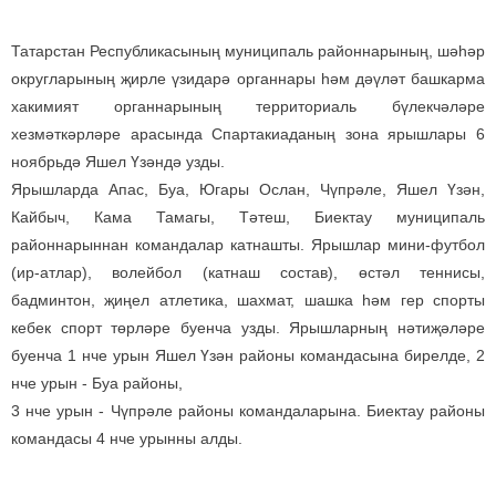
Татарстан Республикасының муниципаль районнарының, шәһәр
округларының җирле үзидарә органнары һәм дәүләт башкарма
хакимият органнарының территориаль бүлекчәләре
хезмәткәрләре арасында Спартакиаданың зона ярышлары 6
ноябрьдә Яшел Үзәндә узды.
Ярышларда Апас, Буа, Югары Ослан, Чүпрәле, Яшел Үзән,
Кайбыч, Кама Тамагы, Тәтеш, Биектау муниципаль
районнарыннан командалар катнашты. Ярышлар мини-футбол
(ир-атлар), волейбол (катнаш состав), өстәл теннисы,
бадминтон, җиңел атлетика, шахмат, шашка һәм гер спорты
кебек спорт төрләре буенча узды. Ярышларның нәтиҗәләре
буенча 1 нче урын Яшел Үзән районы командасына бирелде, 2
нче урын - Буа районы,
3 нче урын - Чүпрәле районы командаларына. Биектау районы
командасы 4 нче урынны алды.