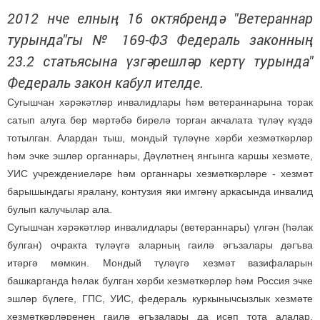
2012 нче елның 16 октябрендә "Ветераннар
турында"гы № 169-ФЗ Федераль законның
23.2 статьясына үзгәрешләр кертү турында"
Федераль закон кабул ителде.
Сугышчан хәрәкәтләр инвалидлары һәм ветераннарына торак
сатып алуга бер мәртәбә бирелә торган акчалата түләү күздә
тотылган. Алардан тыш, мондый түләүне хәрби хезмәткәрләр
һәм эчке эшләр органнары, Дәүләтнең янгынга каршы хезмәте,
УИС учреждениеләре һәм органнары хезмәткәрләре - хезмәт
барышындагы яралану, контузия яки имгәнү аркасында инвалид
булып калучылар ала.
Сугышчан хәрәкәтләр инвалидлары (ветераннары) үлгән (һәлак
булган) очракта түләүгә аларның гаилә әгъзалары дәгъва
итәргә мөмкин. Мондый түләүгә хезмәт вазифаларын
башкарганда һәлак булган хәрби хезмәткәрләр һәм Россия эчке
эшләр бүлеге, ГПС, УИС, федераль куркынычсызлык хезмәте
хезмәткәрләренең гаилә әгъзалары да исәп тота алалар.