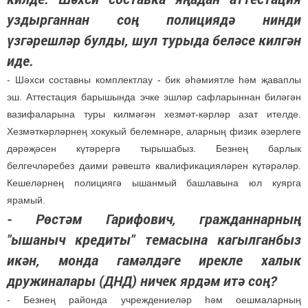
уздырганнан соң полициядә нинди
үзгәрешләр булды, шул турыда беләсе килгән
иде.
- Шәхси составны комплектлау - бик әһәмиятле һәм җаваплы
эш. Аттестация барышында эчке эшләр сафларыннан биләгән
вазифаларына туры килмәгән хезмәт-кәрләр азат ителде.
Хезмәткәрләрнең хокукый белемнәре, аларның физик әзерлеге
дәрәҗәсен күтәрергә тырышабыз. Безнең барлык
белгечләребез даими рәвештә квалификацияләрен күтәрәләр.
Кешеләрнең полициягә ышанмый башлавына юл куярга
ярамый.
- Рөстәм Гарифович, гражданнарның
"ышаныч кредиты" темасына кагылганбыз
икән, монда гамәлдәге ирекле халык
дружиналары (ДНД) ничек ярдәм итә соң?
- Безнең районда учреждениеләр һәм оешмаларның