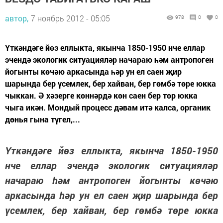
автор,
7 ноябрь 2012 - 05:05
978
0
0
Үткәндәге йөз еллыкта, якынча 1850-1950 нче еллар
эчендә экологик ситуацияләр начараю һәм антропоген
йогынты көчәю аркасында һәр ун ел саен җир
шарында бер үсемлек, бер хайван, бер гөмбә төре юкка
чыккан. Ә хәзерге көннәрдә көн саен бер төр юкка
чыга икән. Мондый процесс дәвам итә калса, органик
дөнья гына түгел,...
Үткәндәге йөз еллыкта, якынча 1850-1950
нче еллар эчендә экологик ситуацияләр
начараю һәм антропоген йогынты көчәю
аркасында һәр ун ел саен җир шарында бер
үсемлек, бер хайван, бер гөмбә төре юкка