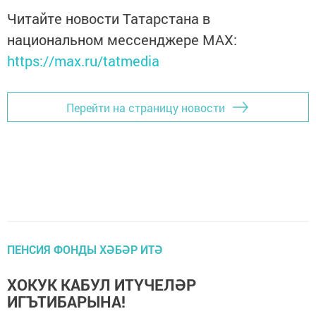
Читайте новости Татарстана в
национальном мессенджере MАХ:
https://max.ru/tatmedia
Перейти на страницу новости
ПЕНСИЯ ФОНДЫ ХӘБӘР ИТӘ
ХОКУК КАБУЛ ИТҮЧЕЛӘР
ИГЪТИБАРЫНА!