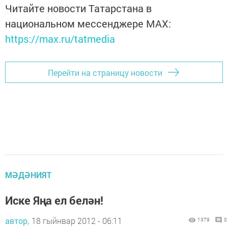
Читайте новости Татарстана в
национальном мессенджере MАХ:
https://max.ru/tatmedia
Перейти на страницу новости
МӘДӘНИЯТ
Иске Яңа ел белән!
автор,
18 гыйнвар 2012 - 06:11
1379
0