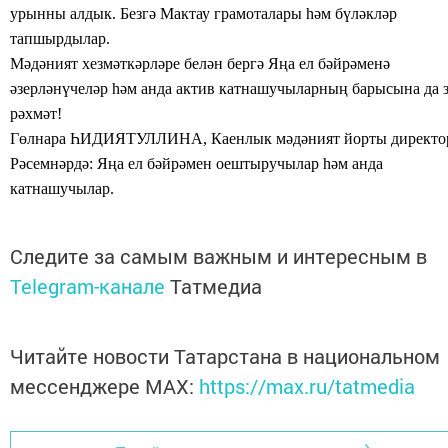
урынны алдык. Безгә
Мактау
грамоталары һәм бүләкләр
тапшырдылар.
Мәдәният хезмәткәрләре белән бергә Яңа ел бәйрәменә
әзерләнүчеләр һәм анда актив катнашучыларның барысына да 
рәхмәт!
Гөлнара ҺИДИЯТУЛЛИНА, Каенлык мәдәният йорты директо
Рәсемнәрдә:
Яңа ел бәйрәмен оештыручылар һәм анда
катнашучылар.
Следите за самым важным и интересным в
Telegram-канале
Татмедиа
Читайте новости Татарстана в национальном
мессенджере MАХ:
https://max.ru/tatmedia