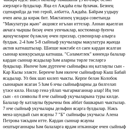
әзерләргә булдылар. Яңа ел Аждаһа елы булачак. Безнең
сценарийда
да
төп герой, әлбәттә,
Аждаһа.
Бәйрәм уздыру
өчен акча да кирәк бит.
Мәктәпнең үзидарә советында
"Макулатура җыю"
акциясе игълан иттеләр.
Аннан җыелган
акчага чыршы бизәү өчен уенчыклар,
костюмнар буенча
җиңүчеләрне бүләкләү өчен
призлар, сувенирлар
алырга
булдык.
2-4 һәм 5-8
сыйныф укучылары
макулатура
җыюда
актив катнаштылар. Шәпше мәктәбе
ел саен
кардан ясалган
сыннар конкурсында катнаша.
"Сәламәтлек" көнендә
балалар
кардан сыннар ясадылар һәм аларны төрле төсләргә
буядылар. Икенче һәм дүртенче
сыйныфка
иң катлаулы сын -
Кар Кызы
эләкте.
Беренче һәм икенче сыйныфлар Кыш Бабай
ясадылар.
Ул бик шәп килеп чыкты.
Керпе белән Колобок
сыннарын ясаган
5 һәм 6 нчы сыйныфларны да билгеләп
үтәсе килә. Ниләр генә уйлап чыгармаганнар алар! Иң төп
сын - ел символы 8 нче сыйныф укучыларына
туры килде.
Балалар бу катлаулы бурычны
бик әйбәт башкарып чыктылар.
7 нче сыйныф укучылары дельфин
ясарга булдылар. Нәкъ
менә шундый
сын
ясауны
7 "Б" сыйныфы укучысы Алена
Петрова тәкъдим итте.
Кардан
сыннар
ясауны
оештырганнары һәм балаларга
ярдәм иткәннәре өчен сыйныф