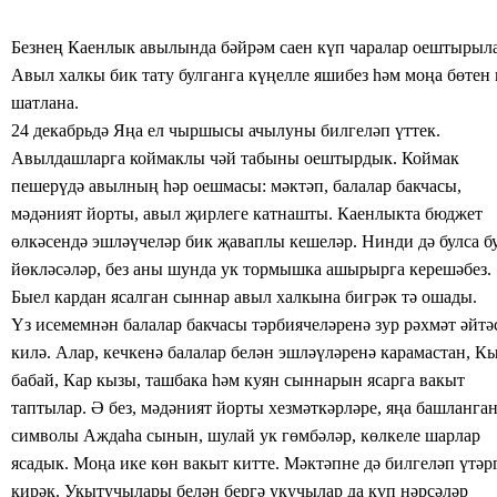
Безнең Каенлык авылында бәйрәм саен күп чаралар оештырыла
Авыл халкы бик тату булганга күңелле яшибез һәм моңа бөтен
шатлана.
24 декабрьдә
Яңа ел чыршысы ачылуны билгеләп үттек.
Авылдашларга коймаклы чәй табыны оештырдык. Коймак
пешерүдә авылның һәр оешмасы: мәктәп, балалар бакчасы,
мәдәният йорты, авыл җирлеге катнашты. Каенлыкта бюджет
өлкәсендә эшләүчеләр бик җаваплы кешеләр. Нинди дә булса б
йөкләсәләр, без аны
шунда ук тормышка ашырырга керешәбез.
Быел кардан ясалган сыннар авыл халкына
бигрәк тә ошады.
Үз исемемнән балалар бакчасы тәрбиячеләренә
зур рәхмәт әйтә
килә. Алар, кечкенә балалар белән эшләүләренә карамастан, К
бабай, Кар кызы, ташбака һәм куян сыннарын
ясарга вакыт
таптылар. Ә без, мәдәният йорты хезмәткәрләре, яңа башланган
символы Аждаһа сынын, шулай ук гөмбәләр,
көлкеле шарлар
ясадык. Моңа ике көн
вакыт китте. Мәктәпне дә билгеләп үтәр
кирәк. Укытучылары белән бергә укучылар да күп нәрсәләр