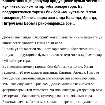
Коллективның иң популяр продукциясе булып чигелгән
күн читекләр һәм татар түбәтәйләре тора. Бу
предприятиенең тарихы бик бай һәм күптәнге. Узган
гасырның 20 нче еллары азагында Казанда, Арчада,
Питрәч һәм Дөбъяз районнарында эре...
Дөбъяз авылында "Экоскин" җаваплылыгы чикле ширкәте үз
эшчәнлеген
уңышлы гына алып бара.
Биредә
үз
эшләренең чын осталары
эшли.
Коллективның иң
популяр продукциясе булып чигелгән күн читекләр һәм татар
түбәтәйләре тора.
Бу предприятиенең тарихы бик бай һәм күптәнге. Узган
гасырның 20 нче еллары азагында Казанда, Арчада, Питрәч
һәм Дөбъяз районнарында эре
кооператив артельләр оеша.
1961 нче елда алар Арча һәм Дөбъяз
милли аяк киемнәре
фабрикалары итеп үзгәртелә. 90 нчы елларда, үзгәрешләр һәм
реформалар башлангач, күпмедер вакытка ябылып тора.
Бәхеткә, әлеге кабатланмас халык һөнәренең югалуына юл