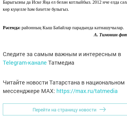
Барыгызны да
Иске Яңа ел
белән котлыйбыз. 2012 нче елда сәл
көр
күңелле
һәм бәхетле булыгыз.
Рәсемдә:
районның Кыш Бабайлар парадында катнашучылар.
А. Тимонин фот
Следите за самым важным и интересным в
Telegram-канале
Татмедиа
Читайте новости Татарстана в национальном
мессенджере MАХ:
https://max.ru/tatmedia
Перейти на страницу новости