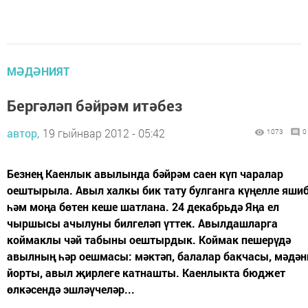
МӘДӘНИЯТ
Бергәләп бәйрәм итәбез
автор,
19 гыйнвар 2012 - 05:42
1073
0
Безнең Каенлык авылында бәйрәм саен күп чаралар
оештырыла. Авыл халкы бик тату булганга күңелле яши
һәм моңа бөтен кеше шатлана. 24 декабрьдә Яңа ел
чыршысы ачылуны билгеләп үттек. Авылдашларга
коймаклы чәй табыны оештырдык. Коймак пешерүдә
авылның һәр оешмасы: мәктәп, балалар бакчасы, мәдән
йорты, авыл җирлеге катнашты. Каенлыкта бюджет
өлкәсендә эшләүчеләр...