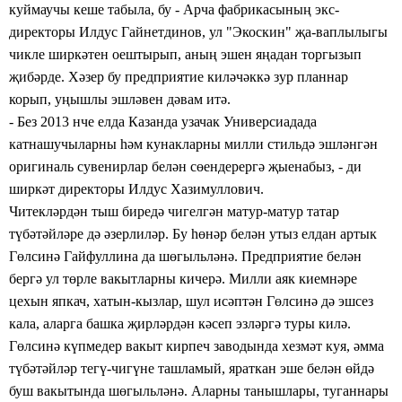
куймаучы кеше
табыла, бу -
Арча фабрикасының
экс-
директоры
Илдус
Гайнетдинов, ул "Экоскин"
җа-ваплылыгы
чикле
ширкәтен оештырып, аның
эшен яңадан торгызып
җибәрде. Хәзер
бу предприятие киләчәккә зур планнар
корып, уңышлы эшләвен дәвам
итә.
- Без
2013 нче елда Казанда узачак
Универсиадада
катнашучыларны һәм кунакларны милли стильдә эшләнгән
оригиналь сувенирлар белән сөендерергә җыенабыз, - ди
ширкәт директоры Илдус Хазимуллович.
Читекләрдән тыш биредә чигелгән матур-матур татар
түбәтәйләре
дә
әзерлиләр. Бу һөнәр белән утыз елдан артык
Гөлсинә Гайфуллина да
шөгыльләнә. Предприятие белән
бергә ул төрле
вакытларны
кичерә.
Милли аяк киемнәре
цехын япкач, хатын-кызлар, шул исәптән Гөлсинә дә эшсез
кала, аларга башка җирләрдән кәсеп эзләргә туры килә.
Гөлсинә күпмедер вакыт кирпеч заводында хезмәт куя, әмма
түбәтәйләр тегү-чигүне ташламый, яраткан эше белән өйдә
буш вакытында шөгыльләнә. Аларны
танышлары, туганнары