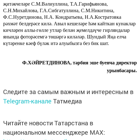
җитәкчеләре
С.М.Вәлиуллина,
Т.А.Гарифьянова,
С.Н.Михайлова, Г.А.Сибгатуллина, С.М.Никитина,
Ф.С.Нуретдинова, Н.А. Кондратьева, Н.А.Костратовка
рәхмәт белдерәсе килә. Авыл кешеләре һәм кайткан кунаклар
кичләрен аллы-гөлле утлар белән җемелдәүче
гирляндалар
янында фоторәсемгә төшәргә киләләр.
Шундый Яңа елча
күтәренке
кәеф
бүләк итә алуыбызга без бик шат.
Ф.ХӘЙРЕТДИНОВА, тәрбия эше буенча директор
урынбасары.
Следите за самым важным и интересным в
Telegram-канале
Татмедиа
Читайте новости Татарстана в
национальном мессенджере MАХ: