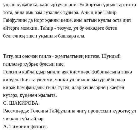
уңган
хуҗабикә, кайгыртучан әни. Ул йортын үрнәк тәртиптә
тота,
анда ямь һәм гүзәллек тудыра. Аның
ире Таһир
Гайфуллин да йорт җанлы
кеше, аны
алтын куллы оста дип
әйтергә мөмкин. Таһир
- төзүче, ул
бу өлкәдәге
бөтен
белгечнең эшен уңышлы башкара ала.
Тату, эш сөючән гаилә - җәмгыятьнең
нигезе. Шундый
гаиләләр күбрәк булсын иде.
Гөлсинә кайчандыр милли аяк киемнәре фабрикасына эшкә
килүенә һич тә
үкенми, чөнки ул чиккән матур әйберләр
кирәк һәм файдалы гына түгел, алар кешеләрнең кәефен
күтәрә, күңелен
җылыта.
С. ШАКИРОВА.
Рәсемнәрдә: Гөлсинә Гайфуллина
чигү процессын күрсәтә;
ул
чиккән
түбәтәйләр.
А. Тимонин фотосы.