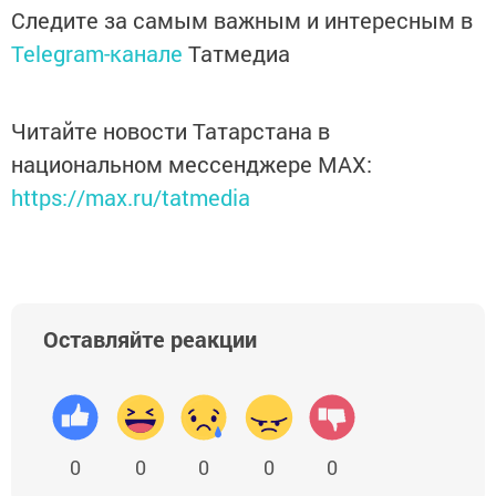
Следите за самым важным и интересным в
Telegram-канале
Татмедиа
Читайте новости Татарстана в
национальном мессенджере MАХ:
https://max.ru/tatmedia
Оставляйте реакции
0
0
0
0
0