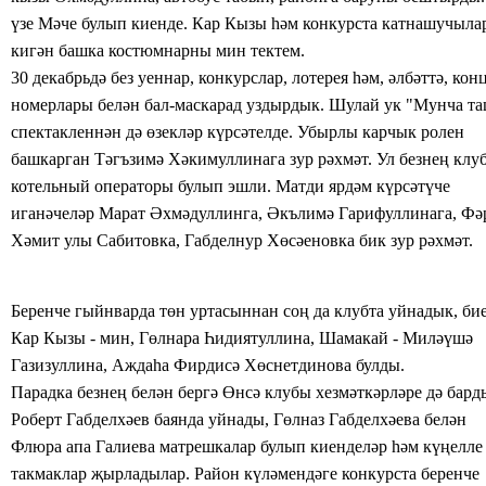
үзе Мәче
булып киенде. Кар Кызы һәм
конкурста катнашучыла
кигән башка
костюмнарны
мин тектем.
30 декабрьдә без уеннар, конкурслар, лотерея һәм,
әлбәттә, кон
номерлары белән бал-маскарад уздырдык. Шулай
ук "Мунча т
спектакленнән дә өзекләр күрсәтелде.
Убырлы карчык ролен
башкарган Тәгъзимә Хәкимуллинага зур рәхмәт. Ул безнең клу
котельный операторы булып эшли. Матди ярдәм күрсәтүче
иганәчеләр
Марат Әхмәдуллинга, Әкълимә Гарифуллинага, Фә
Хәмит улы
Сабитовка, Габделнур Хөсәеновка
бик зур рәхмәт.
Беренче гыйнварда төн уртасыннан соң да
клубта
уйнадык, бие
Кар Кызы - мин, Гөлнара Һидиятуллина, Шамакай - Миләүшә
Газизуллина, Аждаһа Фирдисә Хөснетдинова булды.
Парадка безнең белән бергә
Өнсә
клубы
хезмәткәрләре
дә бард
Роберт Габделхәев
баянда уйнады,
Гөлназ
Габделхәева белән
Флюра апа Галиева
матрешкалар
булып
киенделәр һәм күңелле
такмаклар җырладылар. Район күләмендәге конкурста беренче