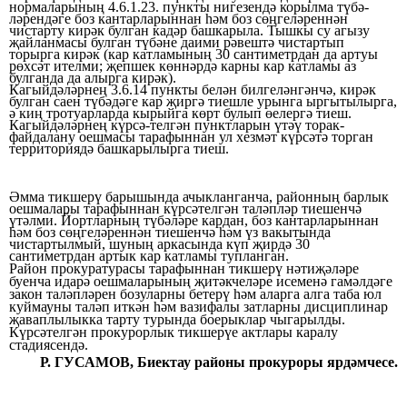
нормаларының 4.6.1.23. пункты
нигезендә
корылма түбә-
ләрендәге боз кантарларыннан һәм боз сөңгеләреннән
чистарту кирәк булган кадәр
башкарыла. Тышкы су агызу
җайланмасы булган түбәне даими рәвештә
чистартып
торырга кирәк
(кар катламының 30 сантиметрдан
да артуы
рөхсәт ителми; җепшек көннәрдә
карны кар катламы аз
булганда да алырга кирәк).
Кагыйдәләрнең
3.6.14 пункты белән билгеләнгәнчә,
кирәк
булган
саен түбәдәге кар җиргә тиешле урынга ыргытылырга,
ә
киң тротуарларда кырыйга көрт булып өелергә тиеш.
Кагыйдәләрнең күрсә-телгән пунктларын үтәү
торак-
файдалану оешмасы
тарафыннан ул хезмәт күрсәтә
торган
территориядә башкарылырга тиеш.
Әмма тикшерү барышында ачыкланганча,
районның барлык
оешмалары тарафыннан күрсәтелгән таләпләр тиешенчә
үтәлми. Йортларның түбәләре
кардан,
боз кантарларыннан
һәм боз сөңгеләреннән тиешенчә һәм үз вакытында
чистартылмый, шуның аркасында күп җирдә 30
сантиметрдан артык кар катламы
тупланган.
Район прокуратурасы тарафыннан тикшерү нәтиҗәләре
буенча идарә оешмаларының җитәкчеләре
исеменә гамәлдәге
закон таләпләрен бозуларны бетерү һәм аларга алга таба юл
куймауны таләп иткән һәм
вазифалы затларны дисциплинар
җаваплылыкка тарту турында боерыклар
чыгарылды.
Күрсәтелгән
прокурорлык тикшерүе
актлары каралу
стадиясендә.
Р. ГУСАМОВ, Биектау районы прокуроры ярдәмчесе.