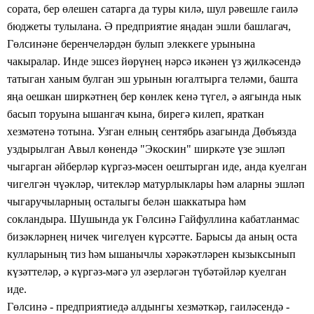
сората, бер өлешен
сатарга да туры килә,
шул рәвешле гаилә
бюджеты тулылана. Ә предприятие
яңадан эшли башлагач,
Гөлсинәне беренчеләрдән булып
элеккеге урынына
чакыралар.
Инде эшсез йөрүнең нәрсә икәнен үз җилкәсендә
татыган ханым булган эш урынын югалтырга теләми, башта
яңа оешкан ширкәтнең бер көнлек кенә
түгел, ә аягында нык
басып торуына ышангач кына, бирегә килеп, яраткан
хезмәтенә тотына. Узган елның сентябрь азагында Дөбъязда
уздырылган Авыл көнендә "Экоскин"
ширкәте
үзе эшләп
чыгарган әйберләр күргәз-мәсен оештырган иде, анда куелган
чигелгән чүәкләр, читекләр
матурлыклары һәм аларны эшләп
чыгаручыларның
осталыгы белән
шаккатыра
һәм
сокландыра. Шушында
ук Гөлсинә
Гайфуллина кабатланмас
бизәкләрнең
ничек чигелүен күрсәтте. Барысы
да аның
оста
кулларының тиз
һәм ышанычлы хәрәкәтләрен
кызыксынып
күзәттеләр, ә
күргәз-мәгә
ул әзерләгән
түбәтәйләр
куелган
иде.
Гөлсинә -
предприятиедә
алдынгы
хезмәткәр, гаиләсендә -