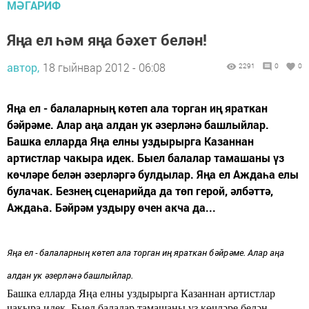
МӘГАРИФ
Яңа ел һәм яңа бәхет белән!
автор,
18 гыйнвар 2012 - 06:08
2291
0
0
Яңа ел - балаларның көтеп ала торган иң яраткан
бәйрәме. Алар аңа алдан ук әзерләнә башлыйлар.
Башка елларда Яңа елны уздырырга Казаннан
артистлар чакыра идек. Быел балалар тамашаны үз
көчләре белән әзерләргә булдылар. Яңа ел Аждаһа елы
булачак. Безнең сценарийда да төп герой, әлбәттә,
Аждаһа. Бәйрәм уздыру өчен акча да...
Яңа ел - балаларның көтеп ала торган иң яраткан бәйрәме.
Алар аңа
алдан ук әзерләнә башлыйлар.
Башка елларда Яңа елны уздырырга Казаннан артистлар
чакыра идек.
Быел
балалар тамашаны үз көчләре белән