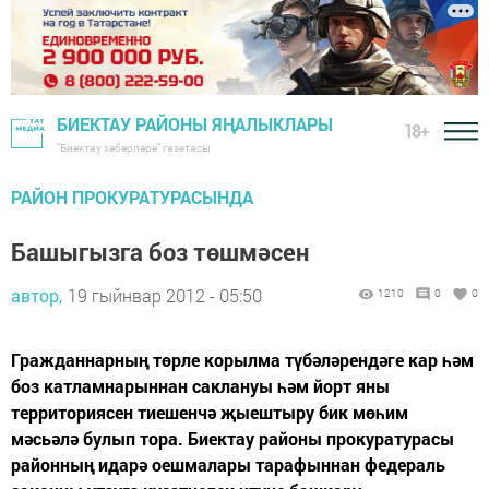
БИЕКТАУ РАЙОНЫ ЯҢАЛЫКЛАРЫ
18+
"Биектау хәбәрләре" газетасы
РАЙОН ПРОКУРАТУРАСЫНДА
Башыгызга боз төшмәсен
автор,
19 гыйнвар 2012 - 05:50
1210
0
0
Гражданнарның төрле корылма түбәләрендәге кар һәм
боз катламнарыннан саклануы һәм йорт яны
территориясен тиешенчә җыештыру бик мөһим
мәсьәлә булып тора. Биектау районы прокуратурасы
районның идарә оешмалары тарафыннан федераль