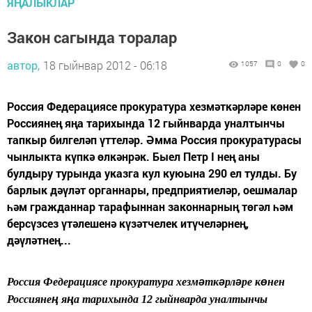
ЯҢАЛЫКЛАР
Закон сагында торалар
автор,
18 гыйнвар 2012 - 06:18
1057
0
0
Россия Федерациясе прокуратура хезмәткәрләре көнен
Россиянең яңа тарихында 12 гыйнварда уналтынчы
тапкыр билгеләп үттеләр. Әмма Россия прокуратурасы
чынлыкта күпкә өлкәнрәк. Быел Петр I нең аны
булдыру турында указга кул куюына 290 ел тулды. Бу
барлык дәүләт органнары, предприятиеләр, оешмалар
һәм гражданнар тарафыннан законнарның төгәл һәм
берсүзсез үтәлешенә күзәтчелек итүчеләрнең,
дәүләтнең...
Россия Федерациясе прокуратура хезм
ә
тк
ә
рл
ә
ре к
ө
нен
Россияне
ң
я
ң
а тарихында
12 гыйнварда
уналтынчы