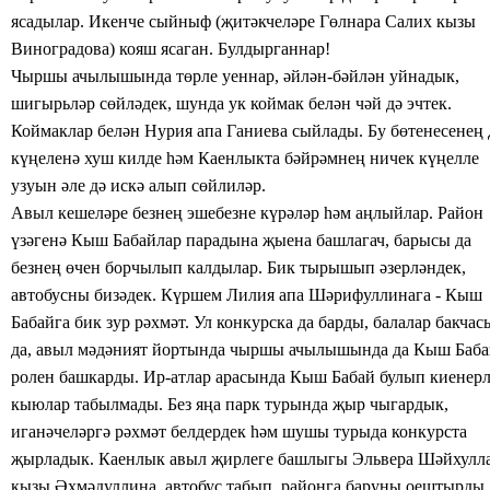
ясадылар. Икенче сыйныф (җитәкчеләре
Гөлнара Салих кызы
Виноградова)
кояш ясаган. Булдырганнар!
Чыршы ачылышында төрле уеннар, әйлән-бәйлән уйнадык,
шигырьләр сөйләдек, шунда ук коймак белән чәй дә эчтек.
Коймаклар белән Нурия апа Ганиева сыйлады. Бу бөтенесенең 
күңеленә хуш килде һәм
Каенлыкта бәйрәмнең
ничек күңелле
узуын әле дә искә алып сөйлиләр.
Авыл кешеләре безнең эшебезне күрәләр һәм аңлыйлар. Район
үзәгенә Кыш Бабайлар парадына җыена башлагач, барысы да
безнең өчен борчылып
калдылар. Бик
тырышып әзерләндек,
автобусны бизәдек. Күршем Лилия апа Шәрифуллинага - Кыш
Бабайга бик зур рәхмәт. Ул конкурска да барды,
балалар бакчас
да,
авыл мәдәният йортында
чыршы ачылышында да
Кыш Баба
ролен башкарды. Ир-атлар арасында Кыш Бабай булып киенер
кыюлар табылмады. Без яңа парк турында җыр чыгардык,
иганәчеләргә
рәхмәт белдердек һәм
шушы турыда конкурста
җырладык. Каенлык авыл җирлеге башлыгы Эльвера
Шәйхулл
кызы
Әхмәдуллина,
автобус табып, районга баруны оештырды.