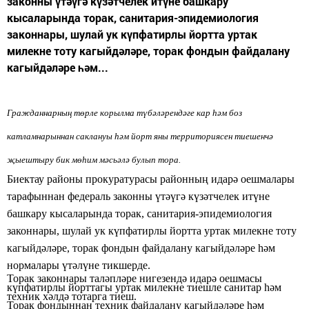
законны үтәүгә күзәтчелек итүне башкару
кысаларында торак, санитария-эпидемиология
законнары, шулай ук күпфатирлы йортта уртак
милекне тоту кагыйдәләре, торак фондын файдалану
кагыйдәләре һәм...
Гражданнарның
төрле корылма түбәләрендәге кар һәм боз
катламнарыннан
саклануы һәм йорт яны
территориясен тиешенчә
җыештыру бик мөһим мәсьәлә булып тора.
Биектау районы прокуратурасы районның идарә оешмалары
тарафыннан федераль законны үтәүгә
күзәтчелек итүне
башкару кысаларында
торак, санитария-эпидемиология
законнары, шулай ук күпфатирлы йортта уртак милекне тоту
кагыйдәләре, торак фондын файдалану кагыйдәләре һәм
нормалары үтәлүне тикшерде.
Торак законнары таләпләре нигезендә идарә оешмасы
күпфатирлы йорттагы уртак милекне тиешле санитар һәм
техник хәлдә тотарга тиеш.
Торак фондыннан техник файдалану
кагыйдәләре һәм