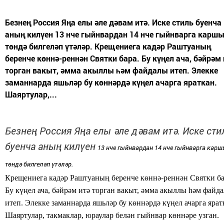
Безнең Россия Яңа елы әле дәвам итә. Иске стиль буенча
аның килүен 13 нче гыйнвардан 14 нче гыйнварга карш
төндә билгеләп үтәләр. Крещениега кадәр Раштуаның
беренче көннә-реннән Святки бара. Бу күңел ача, бәйрәм 
торган вакыт, әмма акыллы һәм файдалы итеп. Элекке
заманнарда яшьләр бу көннәрдә күңел ачарга яраткан.
Шаяртулар,...
Безнең
Россия Яңа елы әле дәвам итә. Иске сти
буенча
аның килүен
13 нче гыйнвардан 14 нче гыйнварга кар
төндә
билгеләп үтәләр.
Крещениега
кадәр Раштуаның беренче көннә-реннән Святки ба
Бу күңел ача, бәйрәм итә торган вакыт, әмма акыллы һәм файд
итеп. Элекке заманнарда яшьләр бу көннәрдә
күңел ачарга ярат
Шаяртулар,
такмаклар, юраулар белән гыйнвар көннәре узган.