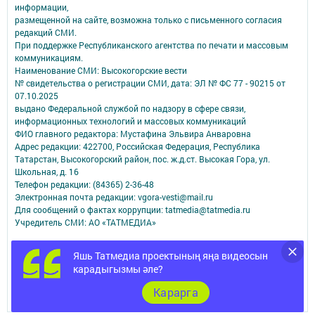
информации,
размещенной на сайте, возможна только с письменного согласия
редакций СМИ.
При поддержке Республиканского агентства по печати и массовым
коммуникациям.
Наименование СМИ: Высокогорские вести
№ свидетельства о регистрации СМИ, дата: ЭЛ № ФС 77 - 90215 от
07.10.2025
выдано Федеральной службой по надзору в сфере связи,
информационных технологий и массовых коммуникаций
ФИО главного редактора: Мустафина Эльвира Анваровна
Адрес редакции: 422700, Российская Федерация, Республика
Татарстан, Высокогорский район, пос. ж.д.ст. Высокая Гора, ул.
Школьная, д. 16
Телефон редакции: (84365) 2-36-48
Электронная почта редакции: vgora-vesti@mail.ru
Для сообщений о фактах коррупции: tatmedia@tatmedia.ru
Учредитель СМИ: АО «ТАТМЕДИА»
Антикоррупционная политика
Яшь Татмедиа проектының яңа видеосын
АО «ТАТМЕДИА» использует «cookie»
для персонализации сервисов и
карадыгызмы әле?
удобства пользователей сайтом.
Использование «cookie» можно отменить в настройках браузера.
Карарга
Политика конфиденциальности