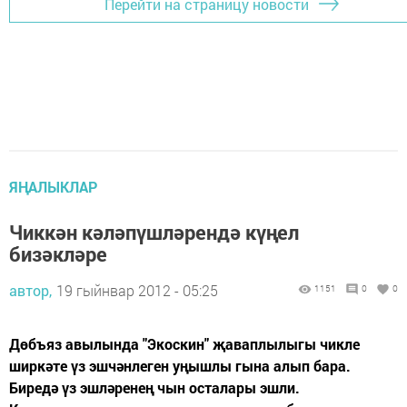
Перейти на страницу новости
ЯҢАЛЫКЛАР
Чиккән кәләпүшләрендә күңел
бизәкләре
автор,
19 гыйнвар 2012 - 05:25
1151
0
0
Дөбъяз авылында "Экоскин" җаваплылыгы чикле
ширкәте үз эшчәнлеген уңышлы гына алып бара.
Биредә үз эшләренең чын осталары эшли.