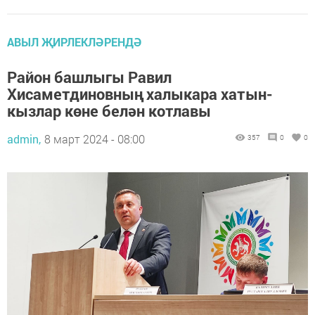
АВЫЛ ҖИРЛЕКЛӘРЕНДӘ
Район башлыгы Равил
Хисаметдиновның халыкара хатын-
кызлар көне белән котлавы
admin,
8 март 2024 - 08:00
357
0
0