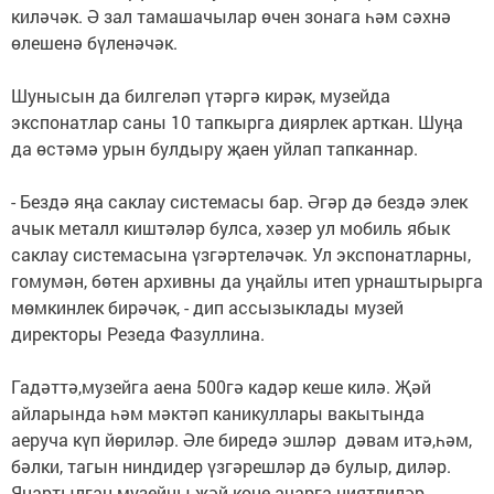
киләчәк. Ә зал тамашачылар өчен зонага һәм сәхнә
өлешенә бүленәчәк.
Шунысын да билгеләп үтәргә кирәк, музейда
экспонатлар саны 10 тапкырга диярлек арткан. Шуңа
да өстәмә урын булдыру җаен уйлап тапканнар.
- Бездә яңа саклау системасы бар. Әгәр дә бездә элек
ачык металл киштәләр булса, хәзер ул мобиль ябык
саклау системасына үзгәртеләчәк. Ул экспонатларны,
гомумән, бөтен архивны да уңайлы итеп урнаштырырга
мөмкинлек бирәчәк, - дип ассызыклады музей
директоры Резеда Фазуллина.
Гадәттә,музейга аена 500гә кадәр кеше килә. Җәй
айларында һәм мәктәп каникуллары вакытында
аеруча күп йөриләр. Әле биредә эшләр дәвам итә,һәм,
бәлки, тагын ниндидер үзгәрешләр дә булыр, диләр.
Яңартылган музейны җәй көне ачарга ниятлиләр.