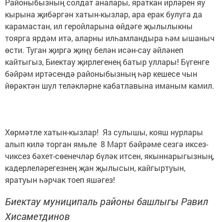
Районыбызның солдат аналары, яраткан ирләрен яу
кырына җибәргән хатын-кызлар, ара ерак булуга да
карамастан, ил геройларына өйдәге җылылыкны
тоярга ярдәм итә, аларны илһамландыра һәм ышаныч
өсти. Туган җиргә җиңү белән исән-сау әйләнеп
кайтыгыз, Биектау җирлегенең батыр уллары! Бүгенге
бәйрәм иртәсендә районыбызның һәр кешесе чын
йөрәктән шул теләкләрне кабатлавына иманым камил.
Хөрмәтле хатын-кызлар! Яз сулышы, кояш нурлары
алып килә торган ямьле 8 Март бәйрәме сезгә иксез-
чиксез бәхет-сөенечләр бүләк итсен, якыннарыгызның,
кадерлеләрегезнең җан җылысын, кайгыртуын,
яратуын һәрчак тоеп яшәгез!
Биектау муниципаль районы башлыгы Равил
Хисаметдинов