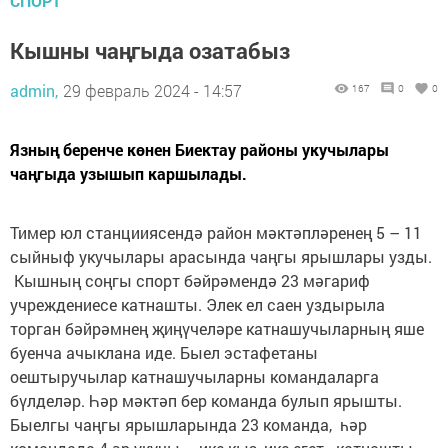
СПОРТ
Кышны чаңгыда озатабыз
admin,
29 февраль 2024 - 14:57
167
0
0
Язның беренче көнен Биектау районы укучылары
чаңгыда узышып каршылады.
Тимер юл станцииясендә район мәктәпләренең 5 – 11
сыйныф укучылары арасында чаңгы ярышлары узды.
Кышның соңгы спорт бәйрәмендә 23 мәгариф
учреждениесе катнашты. Элек ел саен уздырыла
торган бәйрәмнең җиңүчеләре катнашучыларның яше
буенча ачыклана иде. Быел эстафетаны
оештыручылар катнашучыларны командаларга
бүлделәр. Һәр мәктәп бер команда булып ярышты.
Быелгы чаңгы ярышларында 23 команда, һәр