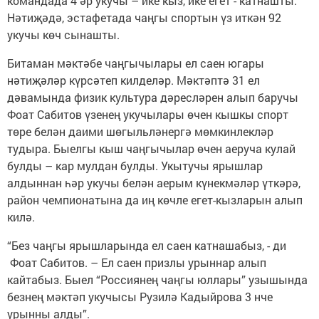
командада 4 әр укучы – ике кыз, ике егет - катнашты.
Нәтиҗәдә, эстафетада чаңгы спортын үз иткән 92
укучы көч сынашты.
Битаман мәктәбе чаңгычылары ел саен югары
нәтиҗәләр күрсәтеп килделәр. Мәктәптә 31 ел
дәвамында физик культура дәресләрен алып баручы
Фоат Сабитов үзенең укучылары өчен кышкы спорт
төре белән даими шөгыльләнергә мөмкинлекләр
тудыра. Быелгы кыш чаңгычылар өчен аеруча кулай
булды – кар мулдан булды. Укытучы ярышлар
алдыннан һәр укучы белән аерым күнекмәләр үткәрә,
район чемпионатына да иң көчле егет-кызларын алып
килә.
“Без чаңгы ярышларында ел саен катнашабыз, - ди
Фоат Сабитов. – Ел саен призлы урыннар алып
кайтабыз. Быел “Россиянең чаңгы юллары” узышында
безнең мәктәп укучысы Рузилә Кадыйрова 3 нче
урынны алды”.