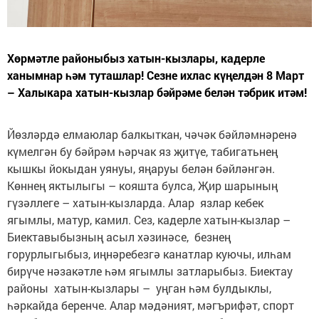
Хөрмәтле районыбыз хатын-кызлары, кадерле
ханымнар һәм туташлар! Сезне ихлас күңелдән 8 Март
– Халыкара хатын-кызлар бәйрәме белән тәбрик итәм!
Йөзләрдә елмаюлар балкыткан, чәчәк бәйләмнәренә
күмелгән бу бәйрәм һәрчак яз җитүе, табигатьнең
кышкы йокыдан уянуы, яңаруы белән бәйләнгән.
Көннең яктылыгы – кояшта булса, Җир шарының
гүзәллеге – хатын-кызларда. Алар язлар кебек
ягымлы, матур, камил. Сез, кадерле хатын-кызлар –
Биектавыбызның асыл хәзинәсе, безнең
горурлыгыбыз, иңнәребезгә канатлар куючы, илһам
бирүче нәзакәтле һәм ягымлы затларыбыз. Биектау
районы хатын-кызлары – уңган һәм булдыклы,
һәркайда беренче. Алар мәдәният, мәгърифәт, спорт