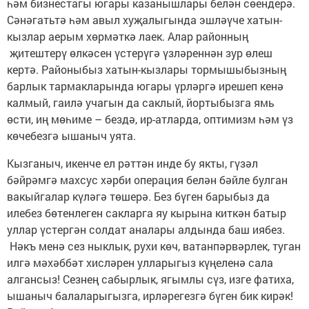
һәм бизнестагы югары казанышлары белән сөендерә.
Сәнәгатьтә һәм авыл хуҗалыгында эшләүче хатын-
кызлар аерым хөрмәткә лаек. Алар районның
җитештерү өлкәсен үстерүгә үзләреннән зур өлеш
кертә. Районыбыз хатын-кызлары тормышыбызның
барлык тармакларында югары үрләргә ирешеп кенә
калмый, гаилә учагын да саклый, йортыбызга ямь
өсти, иң мөһиме – бездә, ир-атларда, оптимизм һәм үз
көчебезгә ышаныч уята.
Кызганыч, икенче ел рәттән инде бу якты, гүзәл
бәйрәмгә махсус хәрби операция белән бәйле булган
вакыйгалар күләгә төшерә. Без бүген барыбыз да
илебез бөтенлеген сакларга яу кырына киткән батыр
уллар үстергән солдат аналары алдында баш иябез.
Нәкъ менә сез ныклык, рухи көч, ватанпәрвәрлек, туган
илгә мәхәббәт хисләрен улларыгыз күңеленә сала
алгансыз! Сезнең сабырлык, ягымлы сүз, изге фатиха,
ышаныч балаларыгызга, ирләрегезгә бүген бик кирәк!