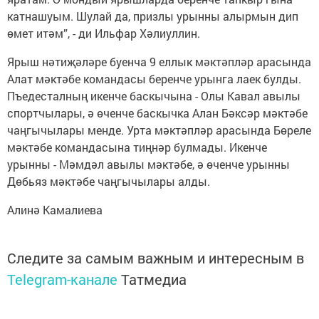
катнашуым. Шулай да, призлы урынны алырмын дип
өмет итәм”, - ди Ильфар Хәлиуллин.
Ярыш нәтиҗәләре буенча 9 еллык мәктәпләр арасында
Алат мәктәбе командасы беренче урынга лаек булды.
Пъедесталның икенче баскычына - Олы Кавал авылы
спортчылары, ә өченче баскычка Алан Бәксәр мәктәбе
чаңгычылары менде. Урта мәктәпләр арасында Бөреле
мәктәбе командасына тиңнәр булмады. Икенче
урынны - Мәмдәл авылы мәктәбе, ә өченче урынны
Дөбьяз мәктәбе чаңгычылары алды.
Алинә Камалиева
Следите за самым важным и интересным в
Telegram-канале
Татмедиа