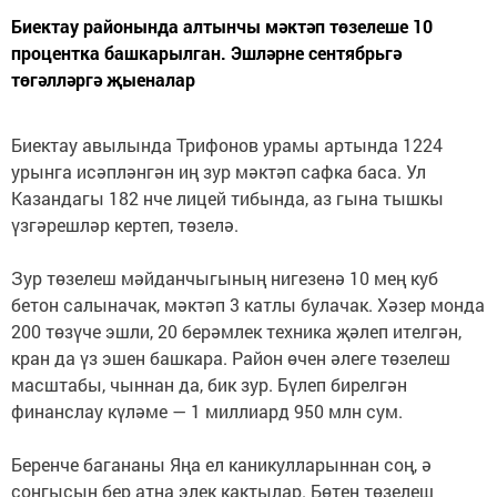
Биектау районында алтынчы мәктәп төзелеше 10
процентка башкарылган. Эшләрне сентябрьгә
төгәлләргә җыеналар
Биектау авылында Трифонов урамы артында 1224
урынга исәпләнгән иң зур мәктәп сафка баса. Ул
Казандагы 182 нче лицей тибында, аз гына тышкы
үзгәрешләр кертеп, төзелә.
Зур төзелеш мәйданчыгының нигезенә 10 мең куб
бетон салыначак, мәктәп 3 катлы булачак. Хәзер монда
200 төзүче эшли, 20 берәмлек техника җәлеп ителгән,
кран да үз эшен башкара. Район өчен әлеге төзелеш
масштабы, чыннан да, бик зур. Бүлеп бирелгән
финанслау күләме — 1 миллиард 950 млн сум.
Беренче багананы Яңа ел каникулларыннан соң, ә
соңгысын бер атна элек кактылар. Бөтен төзелеш