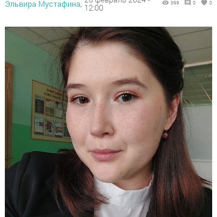
Эльвира Мустафина,
399
0
0
12:00