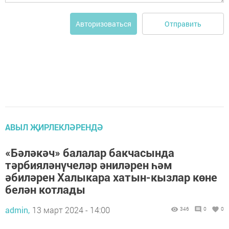
Отправить
Авторизоваться
АВЫЛ ҖИРЛЕКЛӘРЕНДӘ
«Бәләкәч» балалар бакчасында
тәрбияләнүчеләр әниләрен һәм
әбиләрен Халыкара хатын-кызлар көне
белән котлады
admin,
13 март 2024 - 14:00
346
0
0