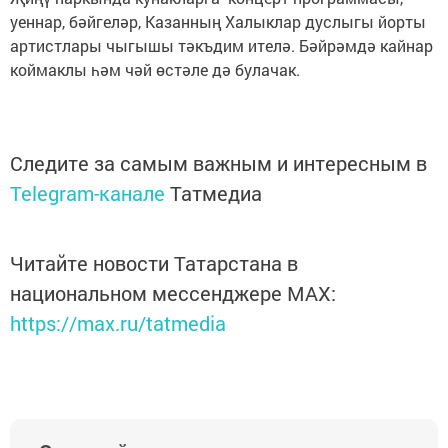
уеннар, бәйгеләр, Казанның Халыклар дуслыгы йорты
артистлары чыгышы тәкъдим ителә. Бәйрәмдә кайнар
коймаклы һәм чәй өстәле дә булачак.
Следите за самым важным и интересным в
Telegram-канале
Татмедиа
Читайте новости Татарстана в
национальном мессенджере MАХ:
https://max.ru/tatmedia