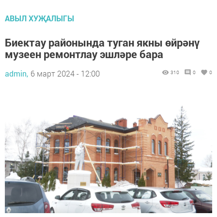
АВЫЛ ХУҖАЛЫГЫ
Биектау районында туган якны өйрәнү
музеен ремонтлау эшләре бара
admin,
6 март 2024 - 12:00
310
0
0