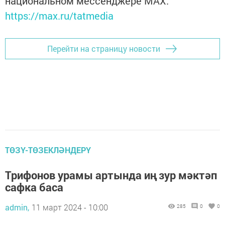
национальном мессенджере MАХ:
https://max.ru/tatmedia
Перейти на страницу новости
ТӨЗҮ-ТӨЗЕКЛӘНДЕРҮ
Трифонов урамы артында иң зур мәктәп
сафка баса
admin,
11 март 2024 - 10:00
285
0
0