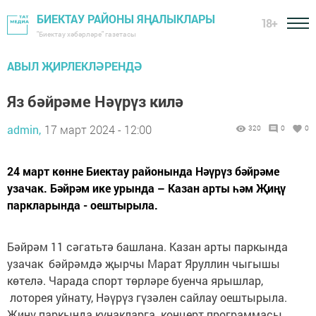
БИЕКТАУ РАЙОНЫ ЯҢАЛЫКЛАРЫ
18+
"Биектау хәбәрләре" газетасы
АВЫЛ ҖИРЛЕКЛӘРЕНДӘ
Яз бәйрәме Нәүрүз килә
admin,
17 март 2024 - 12:00
320
0
0
24 март көнне Биектау районында Нәүрүз бәйрәме
узачак. Бәйрәм ике урында – Казан арты һәм Җиңү
паркларында - оештырыла.
Бәйрәм 11 сәгатьтә башлана. Казан арты паркында
узачак бәйрәмдә җырчы Марат Яруллин чыгышы
көтелә. Чарада спорт төрләре буенча ярышлар,
лоторея уйнату, Нәүрүз гүзәлен сайлау оештырыла.
Җиңү паркында кунакларга концерт программасы,