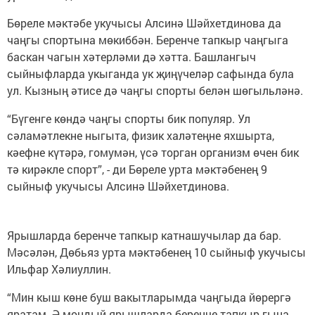
Бөреле мәктәбе укучысы Алсинә Шәйхетдинова да
чаңгы спортына мөкиббән. Беренче тапкыр чаңгыга
баскан чагын хәтерләми дә хәтта. Башлангыч
сыйныфларда укыганда ук җиңүчеләр сафында була
ул. Кызның әтисе дә чаңгы спорты белән шөгыльләнә.
“Бүгенге көндә чаңгы спорты бик популяр. Ул
сәламәтлекне ныгыта, физик халәтеңне яхшырта,
кәефне күтәрә, гомумән, үсә торган организм өчен бик
тә кирәкле спорт”, - ди Бөреле урта мәктәбенең 9
сыйныф укучысы Алсинә Шәйхетдинова.
Ярышларда беренче тапкыр катнашучылар да бар.
Мәсәлән, Дөбьяз урта мәктәбенең 10 сыйныф укучысы
Ильфар Хәлиуллин.
“Мин кыш көне буш вакытларымда чаңгыда йөрергә
яратам. Ә мондый ярышларда беренче тапкыр гына