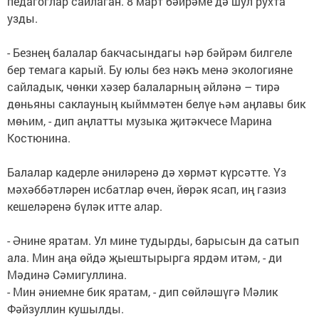
педагоглар сайлаган. 8 март бәйрәме дә шул рухта
узды.
- Безнең балалар бакчасындагы һәр бәйрәм билгеле
бер темага карый. Бу юлы без нәкъ менә экологияне
сайладык, чөнки хәзер балаларның әйләнә – тирә
дөньяны саклауның кыйммәтен белүе һәм аңлавы бик
мөһим, - дип аңлатты музыка җитәкчесе Марина
Костюнина.
Балалар кадерле әниләренә дә хөрмәт күрсәтте. Үз
мәхәббәтләрен исбатлар өчен, йөрәк ясап, иң газиз
кешеләренә бүләк итте алар.
- Әнине яратам. Ул мине тудырды, барысын да сатып
ала. Мин аңа өйдә җыештырырга ярдәм итәм, - ди
Мәдинә Сәмигуллина.
- Мин әниемне бик яратам, - дип сөйләшүгә Мәлик
Фәйзуллин кушылды.