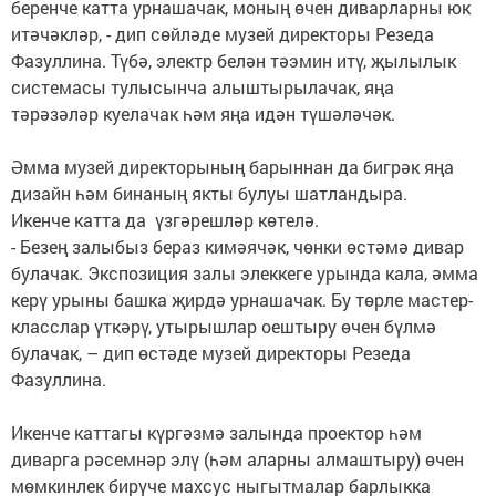
беренче катта урнашачак, моның өчен диварларны юк
итәчәкләр, - дип сөйләде музей директоры Резеда
Фазуллина. Түбә, электр белән тәэмин итү, җылылык
системасы тулысынча алыштырылачак, яңа
тәрәзәләр куелачак һәм яңа идән түшәләчәк.
Әмма музей директорының барыннан да бигрәк яңа
дизайн һәм бинаның якты булуы шатландыра.
Икенче катта да үзгәрешләр көтелә.
- Безең залыбыз бераз кимәячәк, чөнки өстәмә дивар
булачак. Экспозиция залы элеккеге урында кала, әмма
керү урыны башка җирдә урнашачак. Бу төрле мастер-
класслар үткәрү, утырышлар оештыру өчен бүлмә
булачак, – дип өстәде музей директоры Резеда
Фазуллина.
Икенче каттагы күргәзмә залында проектор һәм
диварга рәсемнәр элү (һәм аларны алмаштыру) өчен
мөмкинлек бирүче махсус ныгытмалар барлыкка