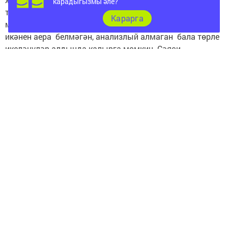
карадыгызмы әле?
төрле информацион технологияләр аша күп төрле
Карарга
мәгълүмат ала. Мәгълүматның яхшымы-начармы
икәнен аера белмәгән, анализлый алмаган бала төрле
икеләнүләр алдында калырга мөмкин. Сәяси
вәзгыятьне тирән аңлап фикер йөртүче, яңалыклардан
даими рәвештә хәбәрдар булган, аларга тирән анализ
бирә белүче укытучы баланың фикерен дә тиешле
юнәлешкә борырга ярдәм итә. Укучылар берничә
елдан мөстәкыйль тормыш юлына басачак. Аларның
күңеленә нинди орлык салсаң, шундый ук үсемлек
шытып чыгачак. Бу шартларда укытучыларның үз-
үзләрен камилләштерү мәсьәләләре бик кискен куела.
Тарих һәм җәмгыять белеме фәнен укытканда белем
бирүнең актив методларыннан файдалану хәзер
әһәмиятле бурычларның берсе булып тора.
Виктория Паранина Биектау районының 4 нче урта
мәктәбендә тарих һәм җәмгыять белемен укыта. Бүген
без аның белән фәннең бүгенге заманда әһәмияте, уку-