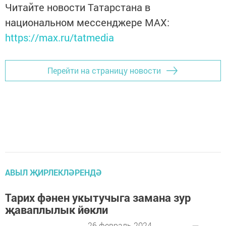
Читайте новости Татарстана в
национальном мессенджере MАХ:
https://max.ru/tatmedia
Перейти на страницу новости
АВЫЛ ҖИРЛЕКЛӘРЕНДӘ
Тарих фәнен укытучыга замана зур
җаваплылык йөкли
26 февраль 2024 -