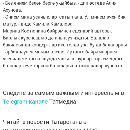
- Без әнием белән бергә укыйбыз, - дип өстәде Алия
Ахунова.
- Әнием миңа уенчыклар сатып ала. Ул минем өчен бик
матур, - диде Камилә Камалова.
Марина Костюнина бәйрәмнең сценарий авторы.
Барлык күренешләр дә аның үз иҗаты. Балалар
бакчасында концертлар ике телдә уза, бу да балаларны
тәрбияләүнең мөһим өлеше. Иртәнге бәйрәмнәрнең
үзенчәлеге тагын шунда чагыла: зурлар төркемендәге
балалар кече төркем балаларына тамашалар күрсәтә.
Следите за самым важным и интересным в
Telegram-канале
Татмедиа
Читайте новости Татарстана в