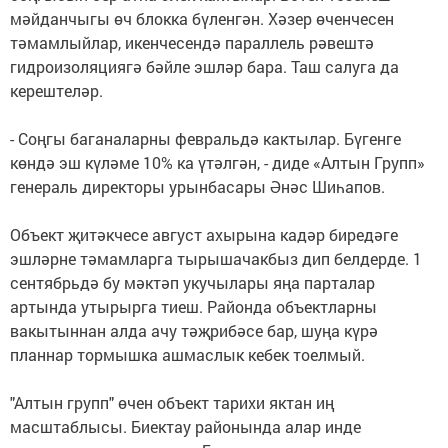
мәйданчыгы өч блокка бүленгән. Хәзер өченчесен
тәмамлыйлар, икенчесендә параллель рәвештә
гидроизоляциягә бәйле эшләр бара. Таш салуга да
керештеләр.
- Соңгы баганаларны февральдә кактылар. Бүгенге
көндә эш күләме 10% ка үтәлгән, - диде «Алтын Групп»
генераль директоры урынбасары Әнәс Шиһапов.
Объект җитәкчесе август ахырына кадәр биредәге
эшләрне тәмамларга тырышачакбыз дип белдерде. 1
сентябрьдә бу мәктәп укучылары яңа парталар
артында утырырга тиеш. Районда объектларны
вакытыннан алда ачу тәҗрибәсе бар, шуңа күрә
планнар тормышка ашмаслык кебек тоелмый.
"Алтын групп" өчен объект тарихи яктан иң
масштаблысы. Биектау районында алар инде