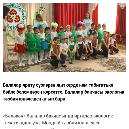
Балалар ярату сүзләрен җиткерде һәм табигатькә
бәйле белемнәрен күрсәтте. Балалар бакчасы экологик
тәрбия юнәлешен алып бара.
«Бәләкәч» балалар бакчасында иртәләр экологик
тематикадан уза. Мондый тәрбия юнәлешен