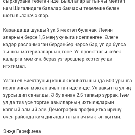
сырхауханә төзегән иде. Быел алар алтынчы мәктәп
һәм Шигалидәге балалар бакчасы төзелеше белән
шөгыльләнәчәкләр.
Казанда да шундый ук 5 мәктәп булачак. Ләкин
аларның берсе 1,5 мең укучыга исәпләнгән. Әлегә
кадәр расланмаган бердәнбер нәрсә бар, ул да булса
тышкы материалларның төсе. Ул проекттагы кебек
калырга мөмкин, бераз үзгәрешләр кертелүе дә
итхтимал.
Узган ел Биектауның көньяк-көнбатышында 500 урынга
исәпләнгән мәктәп ачылган иде инде. Ул вакытта ул иң
зурсы дип саналды. Ә бу аннан 2,5 тапкыр зуррак. Һәм
ул да тиз үсә торган авылларның ихтыяҗларын
каплый алмый әле. Демографик профицитка ирешү
өчен районда ким дигәндә тагын өч мәктәп җитми.
Энҗе Гәрәфиева