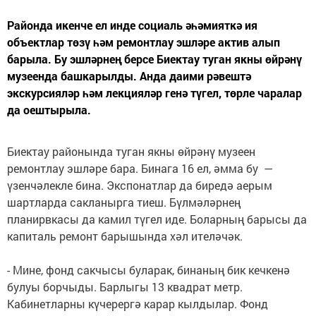
Районда икенче ел инде социаль әһәмияткә ия
объектлар төзү һәм ремонтлау эшләре актив алып
барыла. Бу эшләрнең берсе Биектау туган якны өйрәнү
музеенда башкарылды. Анда даими рәвештә
экскурсияләр һәм лекцияләр генә түгел, төрле чаралар
да оештырыла.
Биектау районында туган якны өйрәнү музеен
ремонтлау эшләре бара. Бинага 16 ел, әмма бу —
үзенчәлекле бина. Экспонатлар да биредә аерым
шартларда сакланырга тиеш. Бүлмәләрнең
планирвкасы да камил түгел иде. Боларның барысы да
капиталь ремонт барышында хәл ителәчәк.
- Мине, фонд сакчысы буларак, бинаның бик кечкенә
булуы борчыды. Барлыгы 13 квадрат метр.
Кабинетларны күчерергә карар кылдылар. Фонд