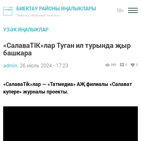
БИЕКТАУ РАЙОНЫ ЯҢАЛЫКЛАРЫ
18+
"Биектау хәбәрләре" газетасы
ҮЗӘК ЯҢАЛЫКЛАР
«СалаваTIK»лар Туган ил турында җыр
башкара
admin,
26 июль 2024 - 17:23
360
0
0
«СалаваTik»лар — «Татмедиа» АҖ филиалы «Салават
купере» журналы проекты.