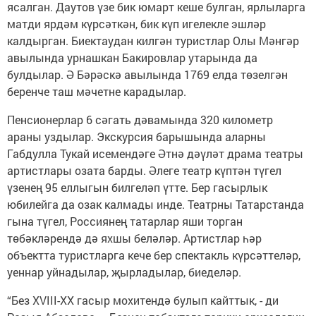
ясалган. Даутов үзе бик юмарт кеше булган, ярлыларга
матди ярдәм күрсәткән, бик күп игелекле эшләр
калдырган. Биектаудан килгән туристлар Олы Мәнгәр
авылында урнашкан Бакировлар утарында да
булдылар. Ә Бәрәскә авылында 1769 елда төзелгән
беренче таш мәчетне карадылар.
Пенсионерлар 6 сәгать дәвамында 320 километр
араны уздылар. Экскурсия барышында аларны
Габдулла Тукай исемендәге Әтнә дәүләт драма театры
артистлары озата барды. Әлеге театр күптән түгел
үзенең 95 еллыгын билгеләп үтте. Бер гасырлык
юбилейга да озак калмады инде. Театрны Татарстанда
гына түгел, Россиянең татарлар яши торган
төбәкләрендә дә яхшы беләләр. Артистлар һәр
объектта туристларга кече бер спектакль күрсәттеләр,
уеннар уйнадылар, җырладылар, биеделәр.
“Без XVIII-XX гасыр мохитендә булып кайттык, - ди