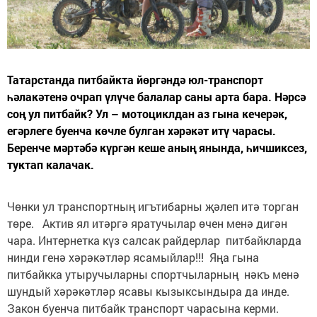
Татарстанда питбайкта йөргәндә юл-транспорт
һәлакәтенә очрап үлүче балалар саны арта бара. Нәрсә
соң ул питбайк? Ул – мотоциклдан аз гына кечерәк,
егәрлеге буенча көчле булган хәрәкәт итү чарасы.
Беренче мәртәбә күргән кеше аның янында, һичшиксез,
туктап калачак.
Чөнки ул транспортның игътибарны җәлеп итә торган
төре. Актив ял итәргә яратучылар өчен менә дигән
чара. Интернетка күз салсак райдерлар питбайкларда
нинди генә хәрәкәтләр ясамыйлар!!! Яңа гына
питбайкка утыручыларны спортчыларның нәкъ менә
шундый хәрәкәтләр ясавы кызыксындыра да инде.
Закон буенча питбайк транспорт чарасына керми.