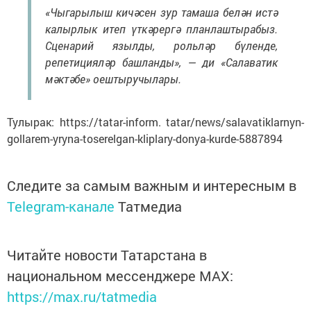
«Чыгарылыш кичәсен зур тамаша белән истә
калырлык итеп үткәрергә планлаштырабыз.
Сценарий язылды, рольләр бүленде,
репетицияләр башланды», — ди «Салаватик
мәктәбе» оештыручылары.
Тулырак: https://tatar-inform. tatar/news/salavatiklarnyn-
gollarem-yryna-toserelgan-kliplary-donya-kurde-5887894
Следите за самым важным и интересным в
Telegram-канале
Татмедиа
Читайте новости Татарстана в
национальном мессенджере MАХ:
https://max.ru/tatmedia