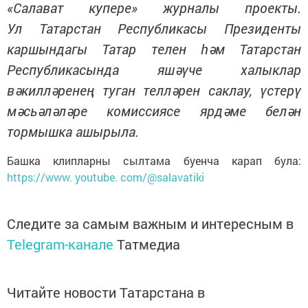
«Салават купере» журналы проекты.
Ул Татарстан Республикасы Президенты
каршындагы Татар телен һәм Татарстан
Республикасында яшәүче халыклар
вәкилләренең туган телләрен саклау, үстерү
мәсьәләләре комиссиясе ярдәме белән
тормышка ашырыла.
Башка клипларны сылтама буенча карап була:
https://www. youtube. com/@salavatiki
Следите за самым важным и интересным в
Telegram-канале
Татмедиа
Читайте новости Татарстана в