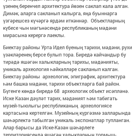
үзенең беренчел архитектура йөзен саклап кала алган.
Димәк, аларга сакланып калырга, яңа буыннарга
үзгәрешсез күчәргә ярдәм иткәннәр. Объектларның
күбесе чын мәгънәсендә республиканың мәдәни
мирасына керергә лаеклы.
Биектау районы Урта Идел буеның тарихи, мәдәни, рухи
үзәкләренең берсе булып тора. Биредә кайчандыр бу
тирәдә яшәгән халыкларның тарихы, мәдәнияты,
уникаль археология һәйкәлләре сакланып калган.
Биектау районы археологик, эпиграфик, архитектура
һәм башка мәдәни, тарихи объектларга бай район.
Бүгенге көндә биредә 68 археологик объект исәпләнә.
Иске Казан дәүләт тарих, мәдәният һәм табигать
музей-тыюлыгы республиканың археологиясе
картасына кертелгән. Музейның күргәзмә залларында
шәһәрлектә табылган уникаль экспонатлар тупланган.
Алар барысы да Иске-Казан шәһәрлеге
территориясендә яшәгән халыкларның тормыш-