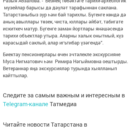
Разыя Абзалова. - Безнең төбәктәге тарихи-археологик
музейлар барысы да дәүләт тарафыннан саклана.
Татарстаныбыз зур һәм бай тарихлы. Бүгенге көндә дә
аның авыллары төзек, чиста, юллары әйбәт, табигате
искиткеч матур. Бүгенге заман йортлары янәшәсендә
тарихи объектлар утыра. Аларны халык онытмый, күз
карасыдай саклый, алар игътибар үзәгендә”.
Биектау пенсионерлары өчен эчтәлекле экскурсияне
Муса Нигматович һәм Римира Нәгыймовна оештырды.
Ветераннар яңа экскурсияләр турында хыялланып
кайттылар.
Следите за самым важным и интересным в
Telegram-канале
Татмедиа
Читайте новости Татарстана в