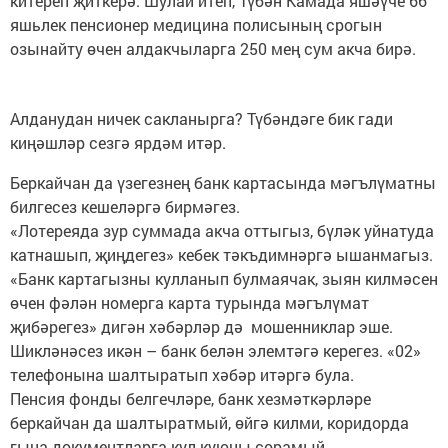
китереп җиткерә. Шулай итеп, Түбән Камада яшәүче 66
яшьлек пенсионер медицина полисының срогын
озынайту өчен алдакчыларга 250 мең сум акча бирә.
Алданудан ничек сакланырга? Түбәндәге бик гади
киңәшләр сезгә ярдәм итәр.
Беркайчан да үзегезнең банк картасында мәгълүматны
билгесез кешеләргә бирмәгез.
«Лотереяда зур суммада акча оттыгыз, бүләк уйнатуда
катнашып, җиңдегез» кебек тәкъдимнәргә ышанмагыз.
«Банк картагызны кулланып булмаячак, зыян килмәсен
өчен фәлән номерга карта турында мәгълүмат
җибәрегез» дигән хәбәрләр дә мошенниклар эше.
Шикләнәсез икән – банк белән элемтәгә керегез. «02»
телефонына шалтыратып хәбәр итәргә була.
Пенсия фонды белгечләре, банк хезмәткәрләре
беркайчан да шалтыратмый, өйгә килми, коридорда
гына документларга кул куюны сорамый.