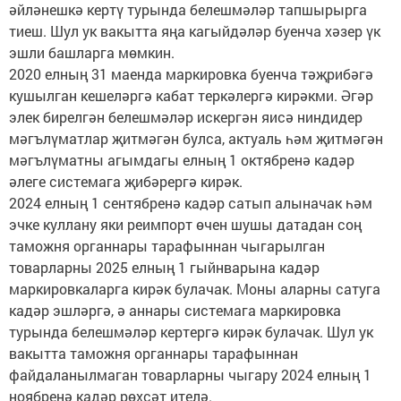
әйләнешкә кертү турында белешмәләр тапшырырга
тиеш. Шул ук вакытта яңа кагыйдәләр буенча хәзер үк
эшли башларга мөмкин.
2020 елның 31 маенда маркировка буенча тәҗрибәгә
кушылган кешеләргә кабат теркәлергә кирәкми. Әгәр
элек бирелгән белешмәләр искергән яисә ниндидер
мәгълүматлар җитмәгән булса, актуаль һәм җитмәгән
мәгълүматны агымдагы елның 1 октябренә кадәр
әлеге системага җибәрергә кирәк.
2024 елның 1 сентябренә кадәр сатып алыначак һәм
эчке куллану яки реимпорт өчен шушы датадан соң
таможня органнары тарафыннан чыгарылган
товарларны 2025 елның 1 гыйнварына кадәр
маркировкаларга кирәк булачак. Моны аларны сатуга
кадәр эшләргә, ә аннары системага маркировка
турында белешмәләр кертергә кирәк булачак. Шул ук
вакытта таможня органнары тарафыннан
файдаланылмаган товарларны чыгару 2024 елның 1
ноябренә кадәр рөхсәт ителә.