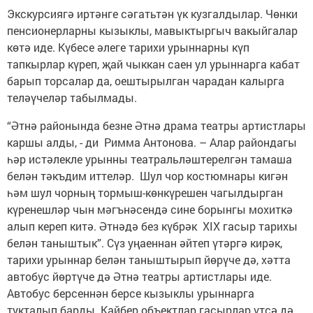
Экскурсиягә иртәнге сәгатьтән үк кузгалдылар. Чөнки
пенсионерларны кызыклы, мавыктыргыч вакыйгалар
көтә иде. Күбесе әлеге тарихи урыннарны күп
тапкырлар күреп, җай чыккан саен ул урыннарга кабат
барып торсалар да, оештырылган чарадан калырга
теләүчеләр табылмады.
“Әтнә районында безне Әтнә драма театры артистлары
каршы алды, - ди Римма Антонова. – Алар райондагы
һәр истәлекле урынны театральләштерелгән тамаша
белән тәкъдим иттеләр. Шул чор костюмнары кигән
һәм шул чорның тормыш-көнкүрешен чагылдырган
күренешләр чын мәгънәсендә сине борынгы мохиткә
алып кереп китә. Әтнәдә без күбрәк XIX гасыр тарихы
белән таныштык”. Сүз уңаеннан әйтеп үтәргә кирәк,
тарихи урыннар белән таныштырып йөрүче дә, хәтта
автобус йөртүче дә Әтнә театры артистлары иде.
Автобус берсеннән берсе кызыклы урыннарга
тукталып барды. Кайбер объектлар гасырлар үтсә дә