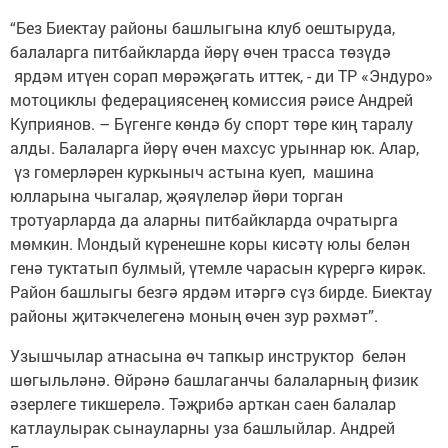
“Без Биектау районы башлыгына клуб оештыруда,
балаларга питбайкларда йөрү өчен трасса төзүдә
ярдәм итүен сорап мөрәҗәгать иттек, - ди ТР «Эндуро»
мотоциклы федерациясенең комиссия рәисе Андрей
Куприянов. – Бүгенге көндә бу спорт төре киң таралу
алды. Балаларга йөрү өчен махсус урыннар юк. Алар,
үз гомерләрен куркыныч астына куеп, машина
юлларына чыгалар, җәяүлеләр йөри торган
тротуарларда да аларны питбайкларда очратырга
мөмкин. Мондый күренешне коры кисәтү юлы белән
генә туктатып булмый, үтемле чарасын күрергә кирәк.
Район башлыгы безгә ярдәм итәргә сүз бирде. Биектау
районы җитәкчелегенә моның өчен зур рәхмәт”.
Узышчылар атнасына өч тапкыр инструктор белән
шөгыльләнә. Өйрәнә башлаганчы балаларның физик
әзерлеге тикшерелә. Тәҗрибә арткан саен балалар
катлаулырак сынауларны уза башлыйлар. Андрей