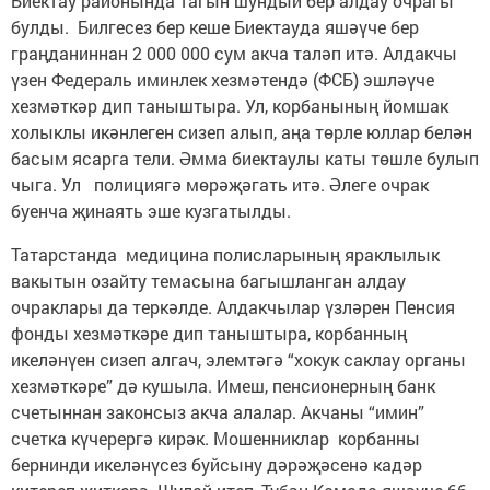
Биектау районында тагын шундый бер алдау очрагы
булды. Билгесез бер кеше Биектауда яшәүче бер
граңданиннан 2 000 000 сум акча таләп итә. Алдакчы
үзен Федераль иминлек хезмәтендә (ФСБ) эшләүче
хезмәткәр дип таныштыра. Ул, корбанының йомшак
холыклы икәнлеген сизеп алып, аңа төрле юллар белән
басым ясарга тели. Әмма биектаулы каты төшле булып
чыга. Ул полициягә мөрәҗәгать итә. Әлеге очрак
буенча җинаять эше кузгатылды.
Татарстанда медицина полисларының яраклылык
вакытын озайту темасына багышланган алдау
очраклары да теркәлде. Алдакчылар үзләрен Пенсия
фонды хезмәткәре дип таныштыра, корбанның
икеләнүен сизеп алгач, элемтәгә “хокук саклау органы
хезмәткәре” дә кушыла. Имеш, пенсионерның банк
счетыннан законсыз акча алалар. Акчаны “имин”
счетка күчерергә кирәк. Мошенниклар корбанны
бернинди икеләнүсез буйсыну дәрәҗәсенә кадәр