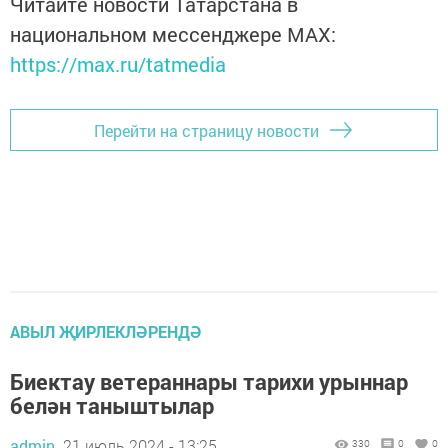
Читайте новости Татарстана в
национальном мессенджере MАХ:
https://max.ru/tatmedia
Перейти на страницу новости
АВЫЛ ҖИРЛЕКЛӘРЕНДӘ
Биектау ветераннары тарихи урыннар
белән таныштылар
admin,
21 июль 2024 - 13:25
330
0
0