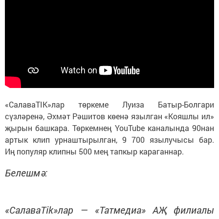
«СалаваTIK»лар төркеме Луиза Батыр-Болгари
сүзләренә, Әхмәт Рәшитов көенә язылган «Кояшлы ил»
җырын башкара. Төркемнең YouTube каналында 90нан
артык клип урнаштырылган, 9 700 язылучысы бар.
Иң популяр клипны 500 мең тапкыр караганнар.
Белешмә:
«СалаваTik»лар — «Татмедиа» АҖ филиалы