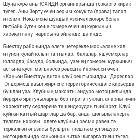
Шуңа күрә аны ЮХИДИ органнарында теркәргә кирәк
түгел. Аны йөртү өчен аерым хокук та (права) таләп
ителми. Нәкъ менә шундый үзенчәлекләре белән
питбайк бүген кеше гомере өчен иң куркыныч
хәрәкәтләнү чарасына әйләнде дә инде.
Биектау районында әлеге четерекле мәсьәләне хәл
итүнең кулай юлын таптылар: балалар, яшүсмерләр
юлларда, басуда, болында, үзенең гомерен куркыныч
астына куеп, мәгънәсез рәвештә йөрмәсен өчен
«Каньон Биектау» дигән клуб оештырылды. Дәресләр
Әлдермеш авыл җирлеге территориясендәге карьерда
бушлай уза. Клубның максаты эндуро мотоциклында
йөрергә яратучыларны бер тирәгә туплап, аларны имин
хәрәкәт итү серләренә төшендерүдән гыйбарәт. Клуб
куйган катгый шартлар да бар: анда шөгыльләнергә
теләгән һәркем әлеге клубның рәсми рәвештә
теркәлгән әгъзасы булырга тиеш һәм ул эндуро
мотоциклында каньоннан читкә чыгарга тиеш түгел.