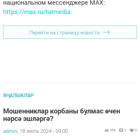
национальном мессенджере MАХ:
https://max.ru/tatmedia
Перейти на страницу новости
ЯҢАЛЫКЛАР
Мошенниклар корбаны булмас өчен
нәрсә эшләргә?
admin,
18 июль 2024 - 09:00
358
0
0