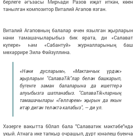
берлеге әгъзасы Мирһади Разов иҗат иткән, көен
танылган композитор Виталий Агапов язган.
Виталий Агаповның балалар өчен язылган җырларын
нәни тамашачыларыбыз бик ярата, ди «Салават
күпере» һәм «Сабантуй» журналларының баш
мөхәррире Зилә Фәйзуллина.
«Нәни дусларым», «Мактанчык үрдәк»
җырларын "СалаваTik"лар белән башкарып,
бүгенге заман балаларына да ишеттерә
алуыбызга шатланабыз. "СалаваTik«ларның
тамашачылары «Гөлләрем» җырын да якын
итәр дигән теләктә калабыз", — ди ул.
Хәзерге вакытта 60лап бала "Салаватик мәктәбе"ндә
укый. Атнага ике тапкыр очрашып, дүрт юнәлеш буенча