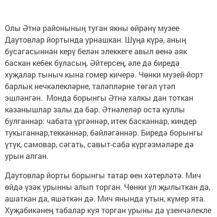
Олы Әтнә районының туган якны өйрәнү музее
Даутовлар йортында урнашкан. Шуңа күрә, аның
бусагасыннан керү белән элеккеге авыл өенә аяк
баскан кебек буласың. Әйтерсең, әле дә биредә
хуҗалар тыныч кына гомер кичерә. Чөнки музей-йорт
барлык нечкәлекләрне, таләпләрне төгәл үтәп
эшләнгән. Монда борынгы Әтнә халкы дан тоткан
казанышлар залы да бар. Әтнәлеләр оста куллы
булганнар: чабата үргәннәр, итек басканнар, киндер
тукыганнар,теккәннәр, бәйләгәннәр. Биредә борынгы
үтүк, самовар, сәгать, савыт-саба күргәзмәләре дә
урын алган.
Даутовлар йорты борынгы татар өен хәтерләтә. Мич
өйдә үзәк урынны алып торган. Чөнки ул җылыткан да,
ашаткан да, яшәткән дә. Мич янында утын, күмер ята.
Хуҗабикәнең табалар куя торган урыны да үзенчәлекле