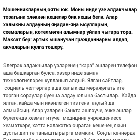
Мошенникларның ояты юк. Моны инде үзе алдакчылар
тозагына эләккән кешеләр бик яхшы белә. Алар
халыкны алдауның яңадан-яңа ысулларын,
схемаларын, көтелмәгән алымнар уйлап чыгара тора.
Максат бер: артык ышанучан гражданнарны алдап,
акчаларын кулга төшерү.
Элегрәк алдакчылар үзләренең “кара” эшләрен телефон
аша башкарган булса, хәзер инде заман
технологияләрен кулланып алдый. Ялган сайтлар,
социаль челтәрләр аша халык еш мөрәҗәгать итә
торган сораулар буенча алдау юлына бастылар. Кайда
ялган, кайда чын икәнлеген тиз генә аңлый да
алмыйсың. Алар үзләрен банкта эшләүче, эчке эшләр
бүлегендә хезмәт итүче, медицина учреждениесе
хезмәткәре, хәтта һәлакәткә очраган кешенең якын
дусты дип тә таныштырырга мөмкин. Соңгы көннәрдә