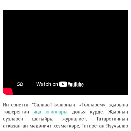
Интернетта "СалаваTik«ларның «Гөлләрем» җырына
төшерелгән
яңа клиплары
дөнья күрде. Җырның
сүзләрен шагыйрь, журналист, Татарстанның
атказанган мәдәният хезмәткәре, Татарстан Язучылар