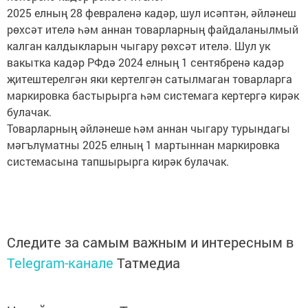
2025 елның 28 февраленә кадәр, шул исәптән, әйләнеш
рөхсәт ителә һәм аннан товарларның файдаланылмый
калган калдыкларын чыгару рөхсәт ителә. Шул ук
вакытка кадәр РФдә 2024 елның 1 сентябренә кадәр
җитештерелгән яки кертелгән сатылмаган товарларга
маркировка бастырырга һәм системага кертергә кирәк
булачак.
Товарларның әйләнеше һәм аннан чыгару турындагы
мәгълүматны 2025 елның 1 мартыннан маркировка
системасына тапшырырга кирәк булачак.
Следите за самым важным и интересным в
Telegram-канале
Татмедиа