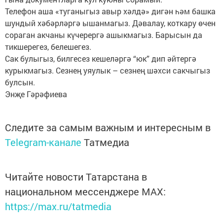
Телефон аша «туганыгыз авыр хәлдә» дигән һәм башка
шундый хәбәрләргә ышанмагыз. Дәвалау, коткару өчен
сораган акчаны күчерергә ашыкмагыз. Барысын да
тикшерегез, белешегез.
Сак булыгыз, билгесез кешеләргә “юк” дип әйтергә
курыкмагыз. Сезнең уяулык – сезнең шәхси сакчыгыз
булсын.
Энҗе Гәрәфиева
Следите за самым важным и интересным в
Telegram-канале
Татмедиа
Читайте новости Татарстана в
национальном мессенджере MАХ:
https://max.ru/tatmedia