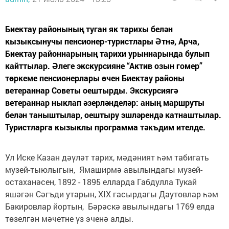
Биектау районының туган як тарихы белән
кызыксынучы пенсионер-туристлары Әтнә, Арча,
Биектау районнарының тарихи урыннарында булып
кайттылар. Әлеге экскурсияне “Актив озын гомер”
төркеме пенсионерлары өчен Биектау районы
ветераннар Советы оештырды. Экскурсиягә
ветераннар ныклап әзерләнделәр: аның маршруты
белән таныштылар, оештыру эшләрендә катнаштылар.
Туристларга кызыклы программа тәкъдим ителде.
Ул Иске Казан дәүләт тарих, мәдәният һәм табигать
музей-тыюлыгын, Ямаширмә авылындагы музей-
остаханәсен, 1892 - 1895 елларда Габдулла Тукай
яшәгән Сәгъди утарын, XIX гасырдагы Даутовлар һәм
Бакировлар йортын, Бәрәскә авылындагы 1769 елда
төзелгән мәчетне үз эченә алды.