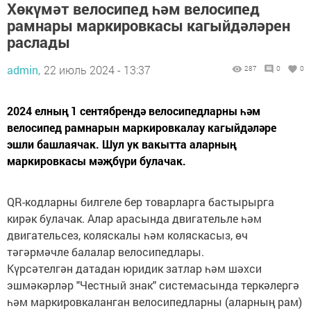
Хөкүмәт велосипед һәм велосипед
рамнары маркировкасы кагыйдәләрен
раслады
admin,
22 июль 2024 - 13:37
287
0
0
2024 елның 1 сентябрендә велосипедларны һәм
велосипед рамнарын маркировкалау кагыйдәләре
эшли башлаячак. Шул ук вакытта аларның
маркировкасы мәҗбүри булачак.
QR-кодларны билгеле бер товарларга бастырырга
кирәк булачак. Алар арасында двигательле һәм
двигательсез, коляскалы һәм коляскасыз, өч
тәгәрмәчле балалар велосипедлары.
Күрсәтелгән датадан юридик затлар һәм шәхси
эшмәкәрләр "Честный знак" системасында теркәлергә
һәм маркировкаланган велосипедларны (аларның рам)