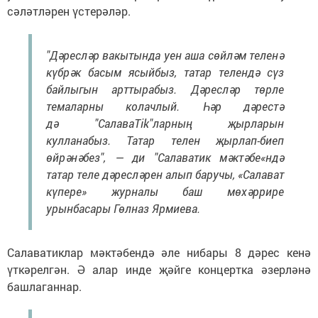
сәләтләрен үстерәләр.
"Дәресләр вакытында уен аша сөйләм теленә
күбрәк басым ясыйбыз, татар телендә сүз
байлыгын арттырабыз. Дәресләр төрле
темаларны колачлый. Һәр дәрестә
дә "СалаваTik"ларның җырларын
кулланабыз. Татар телен җырлап-биеп
өйрәнәбез", — ди "Салаватик мәктәбе«ндә
татар теле дәресләрен алып баручы, «Салават
күпере» журналы баш мөхәррире
урынбасары Гөлназ Ярмиева.
Салаватиклар мәктәбендә әле нибары 8 дәрес кенә
үткәрелгән. Ә алар инде җәйге концертка әзерләнә
башлаганнар.