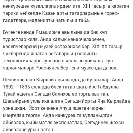
көнкүрешен күзалларга ярдәм итә. XIII гасырга караган
тарихи һәйкәлдә Казан арты татарларының гореф-
гадәтләре, мәдәнияты чагылыш таба.
Бүгенге көндә Ямаширмә авылына да бик күп
туристлар килә. Анда халык һөнәрчеләренең,
кәсепчеләренең музей-остаханәсе бар. XIX- XX гасыр
чикләрендә яшәгән осталарның борынгы
технологияләрне кулланып ясалган уникаль кул
эшләнмәләре Россиянең бер генә музеенда да юк.
Пенсионерлар Кырлай авылында да булдылар. Анда
1892 – 1895 елларда бөек татар шагыйре Габдулла
Тукай яшәгән Сәгъди Салихов өе торгызылган.
Шагыйрьне уллыкка алган Сәгъди йорты Яңа Кырлайда
урнашкан. Йорт кечкенә Апуш яшәгән чорны
мәңгеләштергән. Анда көнкүрештә кулланылган
әйберләр, кыйммәтле экспонатлар, Сәгъдинең шәхси
әйберләре урын алган.