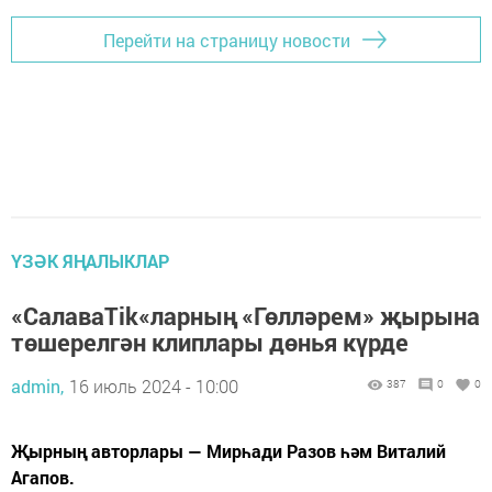
Перейти на страницу новости
ҮЗӘК ЯҢАЛЫКЛАР
«СалаваTik«ларның «Гөлләрем» җырына
төшерелгән клиплары дөнья күрде
admin,
16 июль 2024 - 10:00
387
0
0
Җырның авторлары — Мирһади Разов һәм Виталий
Агапов.