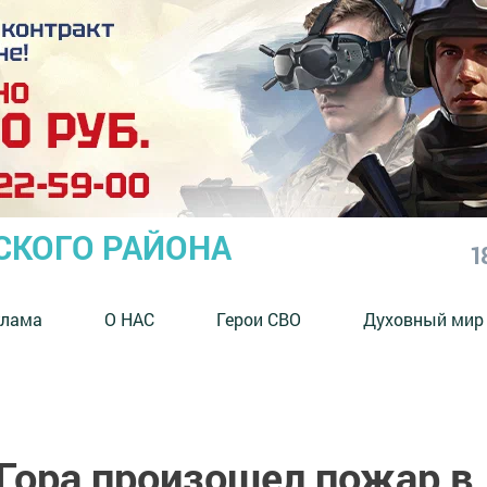
СКОГО РАЙОНА
1
клама
О НАС
Герои СВО
Духовный мир
 Гора произошел пожар в