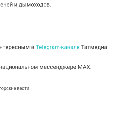
печей и дымоходов.
интересным в
Telegram-канале
Татмедиа
в национальном мессенджере MАХ:
орские вести