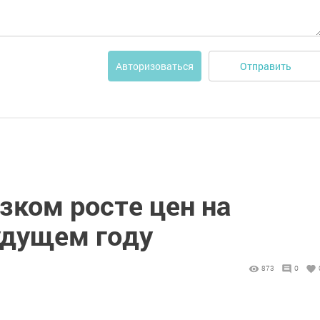
Отправить
Авторизоваться
зком росте цен на
удущем году
873
0