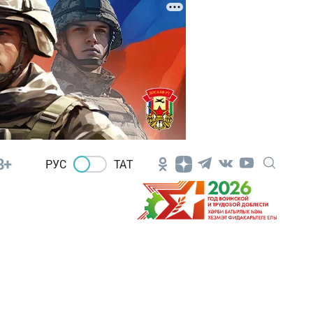
8+
РУС
ТАТ