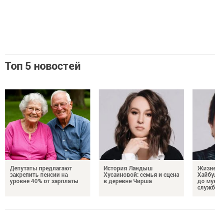
Топ 5 новостей
Депутаты предлагают
История Ландыш
Жизнен
закрепить пенсии на
Хусаиновой: семья и сцена
Хайбулл
уровне 40% от зарплаты
в деревне Чирша
до мун
службы