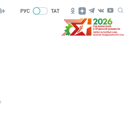
8+
РУС
ТАТ
0