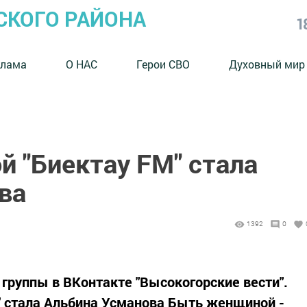
СКОГО РАЙОНА
1
клама
О НАС
Герои СВО
Духовный мир
й "Биектау FM" стала
ва
1392
0
 группы в ВКонтакте "Высокогорские вести".
" стала Альбина Усманова Быть женщиной -