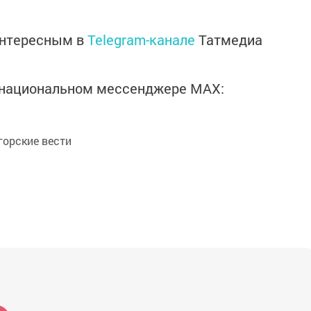
интересным в
Telegram-канале
Татмедиа
в национальном мессенджере MАХ:
орские вести