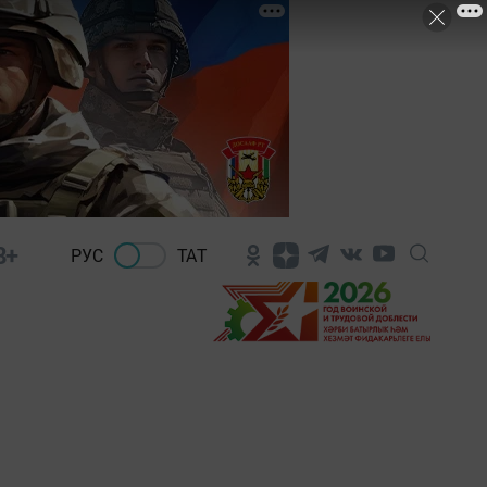
8+
РУС
ТАТ