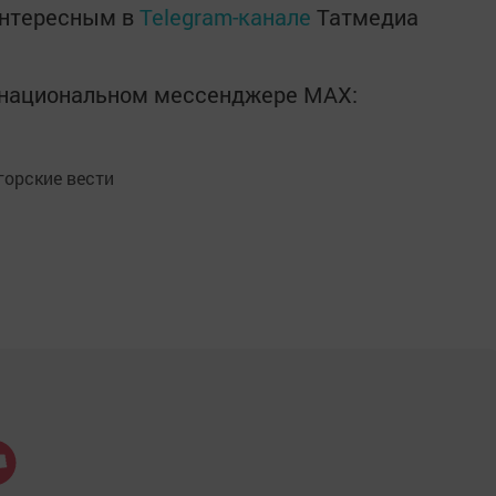
интересным в
Telegram-канале
Татмедиа
в национальном мессенджере MАХ:
орские вести