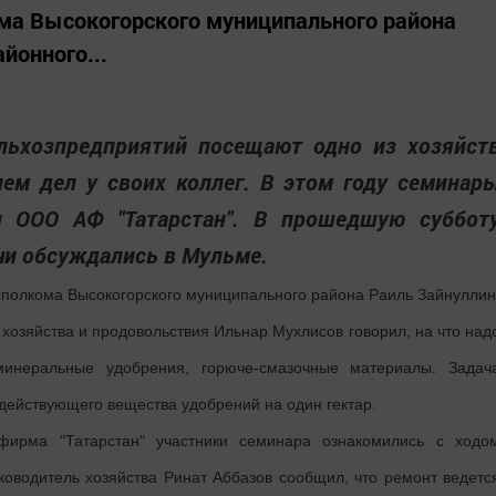
ма Высокогорского муниципального района
йонного...
льхозпредприятий посещают одно из хозяйст
ием дел у своих коллег. В этом году семинар
и ООО АФ "Татарстан". В прошедшую суббот
чи обсуждались в Мульме.
сполкома Высокогорского муниципального района Раиль Зайнуллин
хозяйства и продовольствия Ильнар Мухлисов говорил, на что над
минеральные удобрения, горюче-смазочные материалы. Задач
 действующего вещества удобрений на один гектар.
ирма "Татарстан" участники семинара ознакомились с ходо
ководитель хозяйства Ринат Аббазов сообщил, что ремонт ведетс