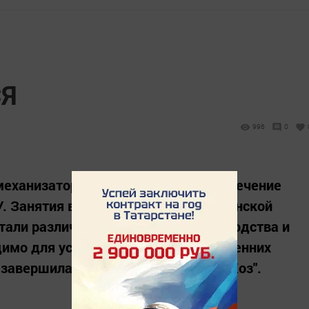
СЯ
996
0
механизаторов района проходила в течение
У. Занятия вели преподаватели Казанской
стали различные аспекты растениеводства и
одимо для успешного проведения весенних
 завершилась поездкой в "ТатНИИСХоз".