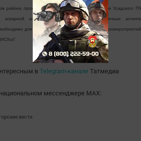
ов района проходила в течение трех дней на базе Усадского ПУ
ой аграрной академии. Темой их стали различные аспект
 необходимо для успешного проведения весенних агромероприятий
ИИСХоз".
интересным в
Telegram-канале
Татмедиа
в национальном мессенджере MАХ:
орские вести