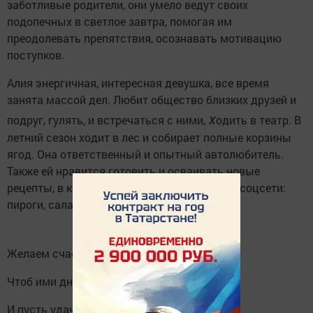
заботливые родители, они умело ведут своих
подопечных в светлое завтра, помогая им
преодолевать препятствия, осознавать мотивацию
поступков.
Алия энергичная, интересная девушка, все время
занята массой дел. Любит общество близких друзей и
х
подруг, гулять, и встречаться с ними,
одить в театр. В
летний сезон ходит в лес и собирает полные корзины
ягод. Она ответственный и опытный автолюбитель.
Также ей нравится готовить и осваивать новые
рецепты, в кулинарных журналах и группах соцсети:
пироги, салаты, супы и много другое.
Желаем счастья, приключений,
Чтоб ими дни все наполнялись,
И пусть удача не забудет