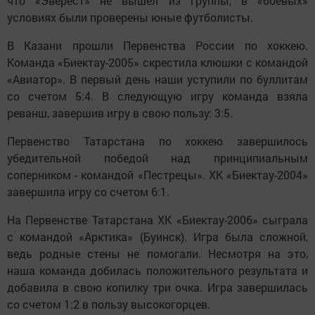
что «Эверест» не вышел из группы, в «боевых»
условиях были проверены юные футболисты.
В Казани прошли Первенства России по хоккею.
Команда «Биектау-2005» скрестила клюшки с командой
«Авиатор». В первый день наши уступили по буллитам
со счетом 5:4. В следующую игру команда взяла
реванш, завершив игру в свою пользу: 3:5.
Первенство Татарстана по хоккею завершилось
убедительной победой над принципиальным
соперником - командой «Пестрецы». ХК «Биектау-2004»
завершила игру со счетом 6:1.
На Первенстве Татарстана ХК «Биектау-2006» сыграла
с командой «Арктика» (Буинск). Игра была сложной,
ведь родные стены не помогали. Несмотря на это,
наша команда добилась положительного результата и
добавила в свою копилку три очка. Игра завершилась
со счетом 1:2 в пользу высокогорцев.