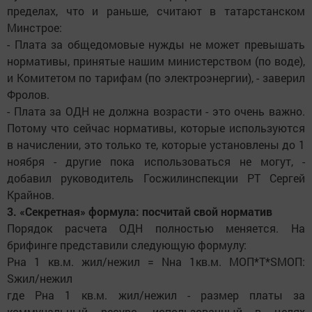
пределах, что и раньше, считают в татарстанском
Минстрое:
- Плата за общедомовые нужды не может превышать
нормативы, принятые нашим министерством (по воде),
и Комитетом по тарифам (по электроэнергии), - заверил
Фролов.
- Плата за ОДН не должна возрасти - это очень важно.
Потому что сейчас нормативы, которые используются
в начислении, это только те, которые установлены до 1
ноября - другие пока использоваться не могут, -
добавил руководитель Госжилинспекции РТ Сергей
Крайнов.
3. «Секретная» формула: посчитай свой норматив
Порядок расчета ОДН полностью меняется. На
брифинге представили следующую формулу:
Рна 1 кв.м. жил/нежил = Nна 1кв.м. МОП*T*SМОП:
Sжил/нежил
где Рна 1 кв.м. жил/нежил - размер платы за
коммунальный ресурс, использованный в целях