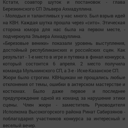
Кстати, соавтор шуток и постановок - глава
Березкинского СП Эльвера Ахмадуллина.
- Молодых и талантливых у нас много. Был взрыв идей
на КВН. Каждая шутка прошла через «сито». Этическая
сторона юмора для нас была на первом месте, -
подчеркнула Эльвера Ахмадуллина.
«Березовые веники» показали уровень выступления,
достойный республиканских и российских сцен. Как
результат - 1-е место в игре и путевка в финал конкурса,
который состоится 6 апреля. 2 место получила
команда Мульминского СП, а 3-е - Иске-Казанское СП.
Жюри было строгим. КВНщикам не прощались любые
отклонения от темы, ошибки в актерском мастерстве и
костюмах. Было даже первое и последнее
предупреждение одной из команд за нарушение этики
сцены. Член жюри - заместитель Руководителя
Исполкома Высокогорского района Ринат Сабирзянов -
поблагодарил участников конкурса за интересный и
веселый вечер.