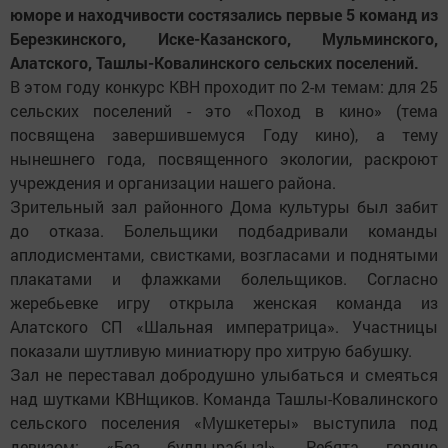
юморе и находчивости состязались первые 5 команд из
Березкинского, Иске-Казанского, Мульминского,
Алатского, Ташлы-Ковалинского сельских поселений.
В этом году конкурс КВН проходит по 2-м темам: для 25
сельских поселений - это «Поход в кино» (тема
посвящена завершившемуся Году кино), а тему
нынешнего года, посвященного экологии, раскроют
учреждения и организации нашего района.
Зрительный зал районного Дома культуры был забит
до отказа. Болельщики подбадривали команды
аплодисментами, свистками, возгласами и поднятыми
плакатами и флажками болельщиков. Согласно
жеребьевке игру открыла женская команда из
Алатского СП «Шальная императрица». Участницы
показали шутливую миниатюру про хитрую бабушку.
Зал не переставал добродушно улыбаться и смеяться
над шутками КВНщиков. Команда Ташлы-Ковалинского
сельского поселения «Мушкетеры» выступила под
девизом: «Без булдырабыз!». Ребята горячо