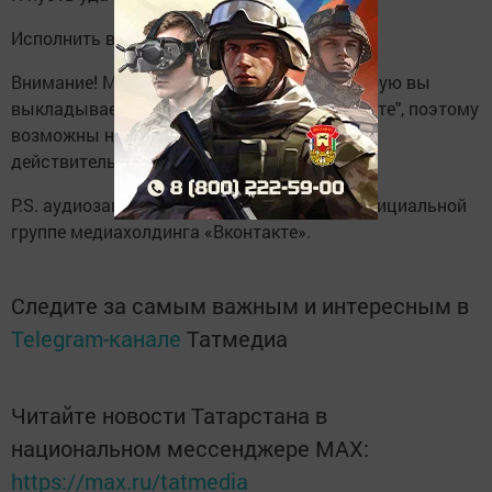
Исполнить все, что ты захочешь!
Внимание! Мы берем ту информацию, которую вы
выкладываете в социальную сеть "ВКонтакте", поэтому
возможны некоторые расхождения с
действительностью.
P.S. аудиозапись программы доступна в официальной
группе медиахолдинга «Вконтакте».
Следите за самым важным и интересным в
Telegram-канале
Татмедиа
Читайте новости Татарстана в
национальном мессенджере MАХ:
https://max.ru/tatmedia