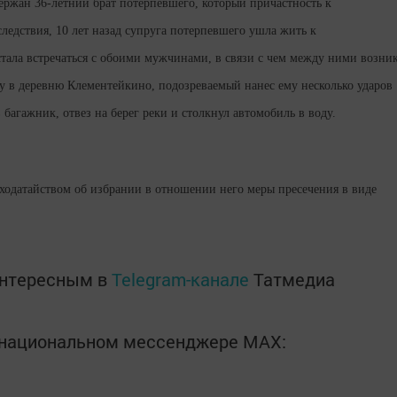
ржан 36-летний брат потерпевшего, который причастность к
ледствия, 10 лет назад супруга потерпевшего ушла жить к
стала встречаться с обоими мужчинами, в связи с чем между ними возни
ату в деревню Клементейкино, подозреваемый нанес ему несколько ударов
 багажник, отвез на берег реки и столкнул автомобиль в воду.
 ходатайством об избрании в отношении него меры пресечения в виде
интересным в
Telegram-канале
Татмедиа
в национальном мессенджере MАХ: