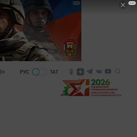
8+
РУС
ТАТ