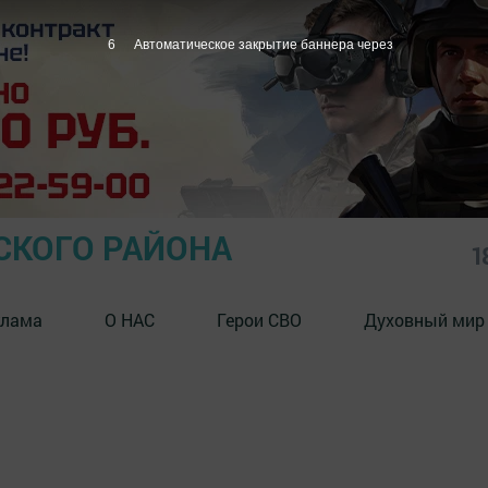
5
Автоматическое закрытие баннера через
СКОГО РАЙОНА
1
клама
О НАС
Герои СВО
Духовный мир