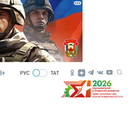
8+
РУС
ТАТ