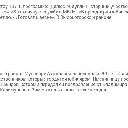
ктау ТВ». В программе: -Дилюс Абдуллин - старший участк
ком «За отличную службу в МВД» - «В преддверии юбилея
тию. - «Готовят к весне». В Высокогорском районе
ого района Мунаваре Ахмировой исполнилось 90 лет. Свой
дственников, которые гордятся юбиляром. Именинницу по
Шакиров, который передал ей поздравление от Владимира
Калимуллина. Заместитель главы также передал...