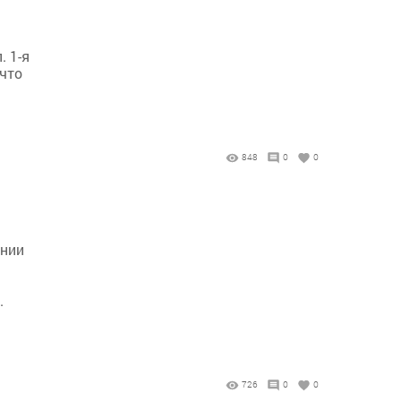
 1-я
 что
848
0
0
ании
.
726
0
0