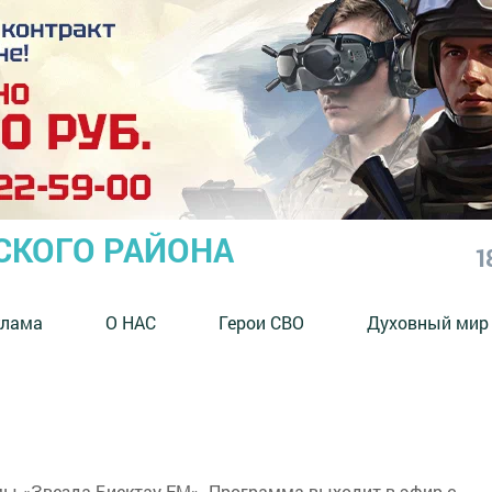
СКОГО РАЙОНА
1
клама
О НАС
Герои СВО
Духовный мир
ы «Звезда Биектау FM». Программа выходит в эфир с