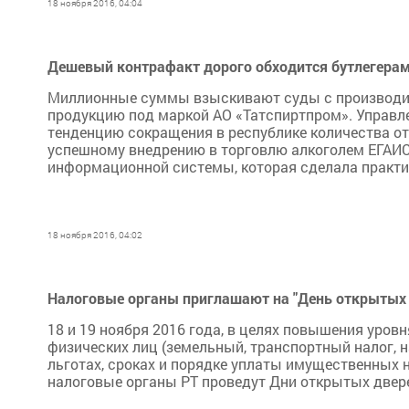
18 ноября 2016, 04:04
Дешевый контрафакт дорого обходится бутлегера
Миллионные суммы взыскивают суды с производи
продукцию под маркой АО «Татспиртпром». Управл
тенденцию сокращения в республике количества о
успешному внедрению в торговлю алкоголем ЕГАИС
информационной системы, которая сделала практи
18 ноября 2016, 04:02
Налоговые органы приглашают на "День открытых 
18 и 19 ноября 2016 года, в целях повышения уро
физических лиц (земельный, транспортный налог, н
льготах, сроках и порядке уплаты имущественных 
налоговые органы РТ проведут Дни открытых дверей