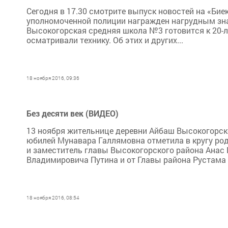
Сегодня в 17.30 смотрите выпуск новостей на «Бие
уполномоченной полиции награжден нагрудным зна
Высокогорская средняя школа №3 готовится к 20-ле
осматривали технику. Об этих и других...
18 ноября 2016, 09:36
Без десяти век (ВИДЕО)
13 ноября жительнице деревни Айбаш Высокогорск
юбилей Мунавара Галлямовна отметила в кругу ро
и заместитель главы Высокогорского района Анас 
Владимировича Путина и от Главы района Рустама 
18 ноября 2016, 08:54