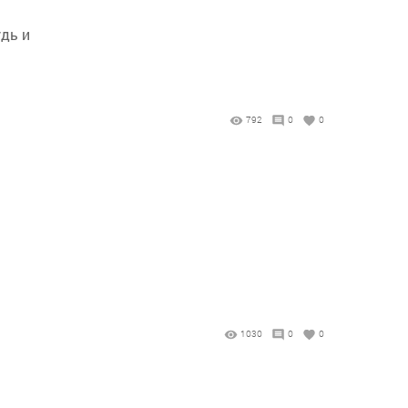
дь и
792
0
0
1030
0
0