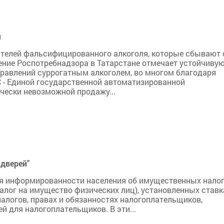
м
телей фальсифицированного алкоголя, которые сбывают
ение Роспотребнадзора в Татарстане отмечает устойчиву
травлений суррогатным алкоголем, во многом благодаря
 - Единой государственной автоматизированной
чески невозможной продажу...
дверей"
вня информированности населения об имущественных нало
алог на имущество физических лиц), установленных ставк
налогов, правах и обязанностях налогоплательщиков,
 для налогоплательщиков. В эти...