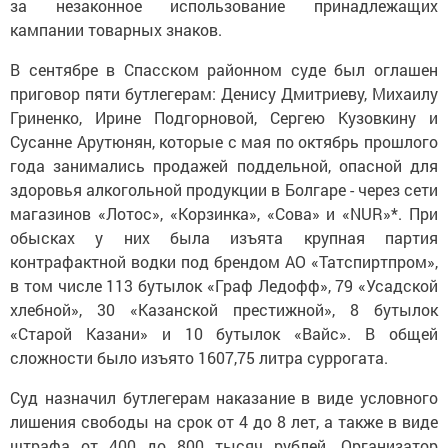
за незаконное использование принадлежащих
кампании товарных знаков.
В сентябре в Спасском районном суде был оглашен
приговор пяти бутлегерам: Денису Дмитриеву, Михаилу
Гриненко, Ирине Подгорновой, Сергею Кузовкину и
Сусанне Арутюнян, которые с мая по октябрь прошлого
года занимались продажей поддельной, опасной для
здоровья алкогольной продукции в Болгаре - через сети
магазинов «Лотос», «Корзинка», «Сова» и «NUR»*. При
обысках у них была изъята крупная партия
контрафактной водки под брендом АО «Татспиртпром»,
в том числе 113 бутылок «Граф Ледофф», 79 «Усадской
хлебной», 30 «Казанской престижной», 8 бутылок
«Старой Казани» и 10 бутылок «Вайс». В общей
сложности было изъято 1607,75 литра суррогата.
Суд назначил бутлегерам наказание в виде условного
лишения свободы на срок от 4 до 8 лет, а также в виде
штрафа от 400 до 800 тысяч рублей. Организатор