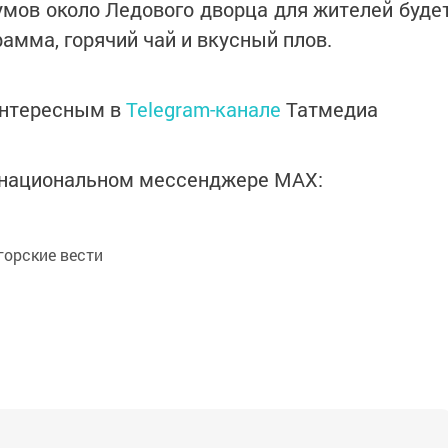
умов около Ледового дворца для жителей буде
амма, горячий чай и вкусный плов.
интересным в
Telegram-канале
Татмедиа
в национальном мессенджере MАХ:
орские вести