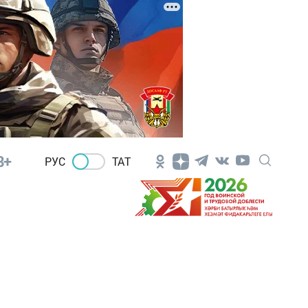
8+
РУС
ТАТ