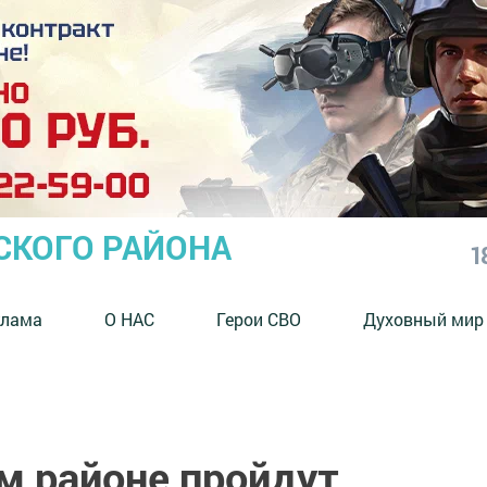
СКОГО РАЙОНА
1
клама
О НАС
Герои СВО
Духовный мир
м районе пройдут