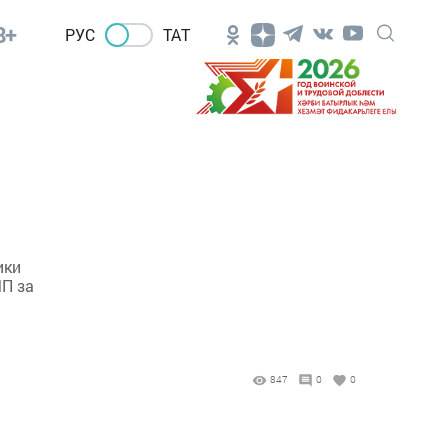
8+
РУС
ТАТ
ики
ЧП за
847
0
0