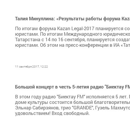
Талия Минуллина: «Результаты работы форума Kaza
По итогам форума Kazan Legal-2017 планируется с
юристами. По итогам Международного юридического
Татарстана с 14 по 16 сентября, планируется соз
юристами. Об этом на пресс-конференции в ИА «Тат
11 сентября 2017, 12:22
Большой концерт в честь 5-летия радио "Биектау F
В этом году радио "Биектау FM" исполняется 5 лет.
доме культуры состоится большой благотворительн
Эльнар Сабирзянов, трио "GRANDE", Гузель Махмут
удовольствием! Вход свободный.