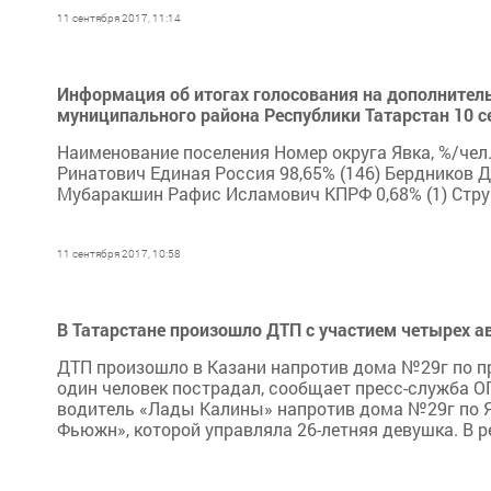
11 сентября 2017, 11:14
Информация об итогах голосования на дополнител
муниципального района Республики Татарстан 10 с
Наименование поселения Номер округа Явка, %/чел.
Ринатович Единая Россия 98,65% (146) Бердников 
Мубаракшин Рафис Исламович КПРФ 0,68% (1) Струц
11 сентября 2017, 10:58
В Татарстане произошло ДТП с участием четырех а
ДТП произошло в Казани напротив дома №29г по п
один человек пострадал, сообщает пресс-служба О
водитель «Лады Калины» напротив дома №29г по Я
Фьюжн», которой управляла 26-летняя девушка. В ре