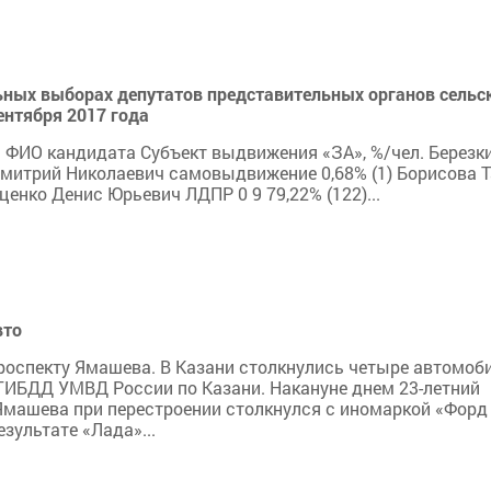
ьных выборах депутатов представительных органов сельс
ентября 2017 года
 ФИО кандидата Субъект выдвижения «ЗА», %/чел. Березки
Дмитрий Николаевич самовыдвижение 0,68% (1) Борисова 
енко Денис Юрьевич ЛДПР 0 9 79,22% (122)...
вто
роспекту Ямашева. В Казани столкнулись четыре автомоби
ГИБДД УМВД России по Казани. Накануне днем 23-летний
машева при перестроении столкнулся с иномаркой «Форд
зультате «Лада»...