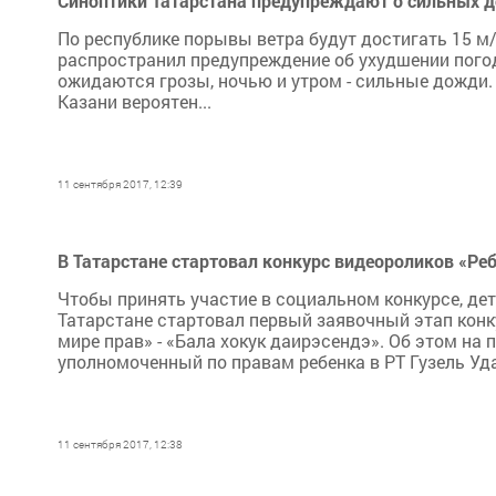
Синоптики Татарстана предупреждают о сильных д
По республике порывы ветра будут достигать 15 м/с
распространил предупреждение об ухудшении погод
ожидаются грозы, ночью и утром - сильные дожди. П
Казани вероятен...
11 сентября 2017, 12:39
В Татарстане стартовал конкурс видеороликов «Реб
Чтобы принять участие в социальном конкурсе, дет
Татарстане стартовал первый заявочный этап кон
мире прав» - «Бала хокук даирэсендэ». Об этом на
уполномоченный по правам ребенка в РТ Гузель Уда
11 сентября 2017, 12:38