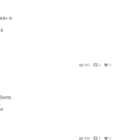
ка» и
на
842
0
0
биля,
.
ие
959
0
0