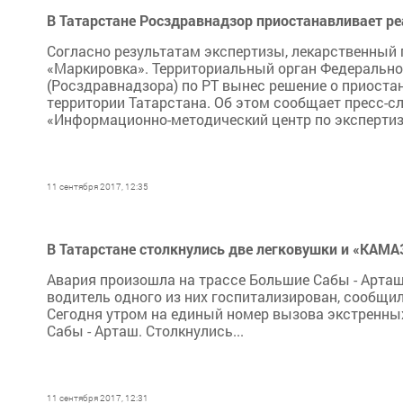
В Татарстане Росздравнадзор приостанавливает р
Согласно результатам экспертизы, лекарственный 
«Маркировка». Территориальный орган Федерально
(Росздравнадзора) по РТ вынес решение о приоста
территории Татарстана. Об этом сообщает пресс-с
«Информационно-методический центр по экспертизе,
11 сентября 2017, 12:35
В Татарстане столкнулись две легковушки и «КАМА
Авария произошла на трассе Большие Сабы - Арташ
водитель одного из них госпитализирован, сообщил
Сегодня утром на единый номер вызова экстренны
Сабы - Арташ. Столкнулись...
11 сентября 2017, 12:31