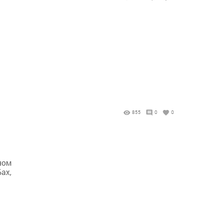
855
0
0
нном
ах,