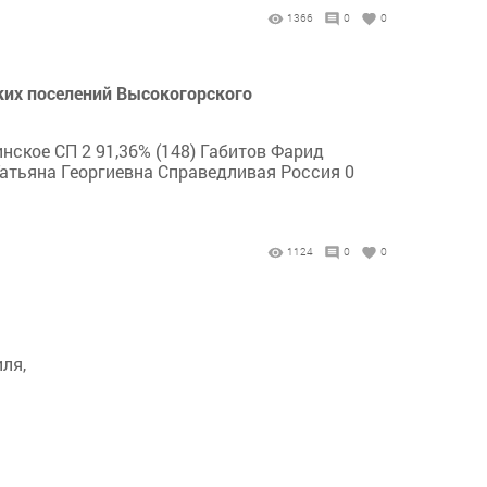
1366
0
0
ких поселений Высокогорского
нское СП 2 91,36% (148) Габитов Фарид
Татьяна Георгиевна Справедливая Россия 0
1124
0
0
ля,