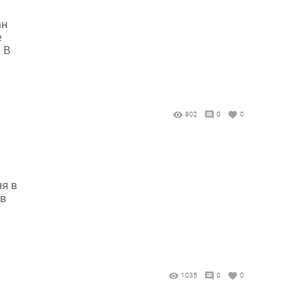
ан
е
 В
802
0
0
ня в
 в
1035
0
0