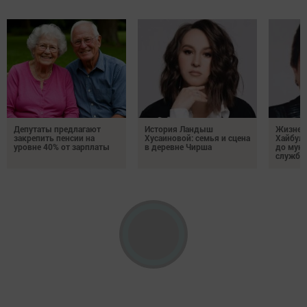
Депутаты предлагают
История Ландыш
Жизнен
закрепить пенсии на
Хусаиновой: семья и сцена
Хайбулл
уровне 40% от зарплаты
в деревне Чирша
до мун
службы