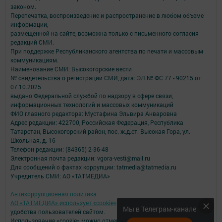
законом.
Перепечатка, воспроизведение и распространение в любом объеме
информации,
размещенной на сайте, возможна только с письменного согласия
редакций СМИ.
При поддержке Республиканского агентства по печати и массовым
коммуникациям.
Наименование СМИ: Высокогорские вести
№ свидетельства о регистрации СМИ, дата: ЭЛ № ФС 77 - 90215 от
07.10.2025
выдано Федеральной службой по надзору в сфере связи,
информационных технологий и массовых коммуникаций
ФИО главного редактора: Мустафина Эльвира Анваровна
Адрес редакции: 422700, Российская Федерация, Республика
Татарстан, Высокогорский район, пос. ж.д.ст. Высокая Гора, ул.
Школьная, д. 16
Телефон редакции: (84365) 2-36-48
Электронная почта редакции: vgora-vesti@mail.ru
Для сообщений о фактах коррупции: tatmedia@tatmedia.ru
Учредитель СМИ: АО «ТАТМЕДИА»
Антикоррупционная политика
АО «ТАТМЕДИА» использует «cookie»
для персонализации сервисов и
Мы в Телеграм-канале
удобства пользователей сайтом.
Использование «cookie» можно отменить в настройках браузера.