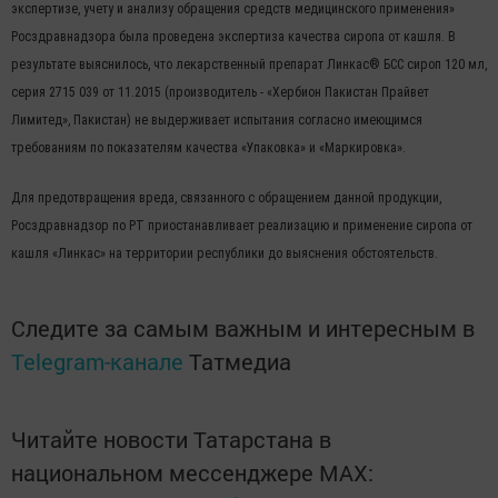
экспертизе, учету и анализу обращения средств медицинского применения»
Росздравнадзора была проведена экспертиза качества сиропа от кашля. В
результате выяснилось, что лекарственный препарат Линкас® БСС сироп 120 мл,
серия 2715 039 от 11.2015 (производитель - «Хербион Пакистан Прайвет
Лимитед», Пакистан) не выдерживает испытания согласно имеющимся
требованиям по показателям качества «Упаковка» и «Маркировка».
Для предотвращения вреда, связанного с обращением данной продукции,
Росздравнадзор по РТ приостанавливает реализацию и применение сиропа от
кашля «Линкас» на территории республики до выяснения обстоятельств.
Следите за самым важным и интересным в
Telegram-канале
Татмедиа
Читайте новости Татарстана в
национальном мессенджере MАХ: