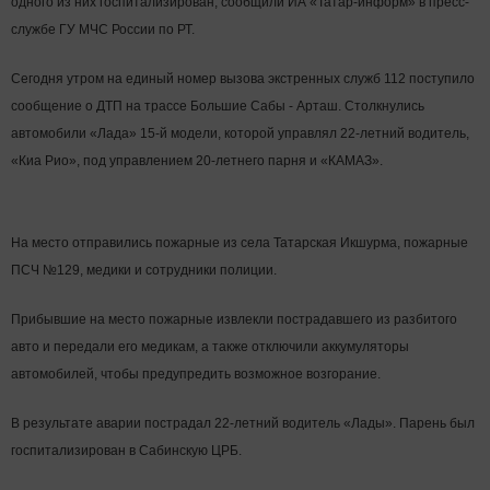
одного из них госпитализирован, сообщили ИА «Татар-информ» в пресс-
службе ГУ МЧС России по РТ.
Сегодня утром на единый номер вызова экстренных служб 112 поступило
сообщение о ДТП на трассе Большие Сабы - Арташ. Столкнулись
автомобили «Лада» 15-й модели, которой управлял 22-летний водитель,
«Киа Рио», под управлением 20-летнего парня и «КАМАЗ».
На место отправились пожарные из села Татарская Икшурма, пожарные
ПСЧ №129, медики и сотрудники полиции.
Прибывшие на место пожарные извлекли пострадавшего из разбитого
авто и передали его медикам, а также отключили аккумуляторы
автомобилей, чтобы предупредить возможное возгорание.
В результате аварии пострадал 22-летний водитель «Лады». Парень был
госпитализирован в Сабинскую ЦРБ.