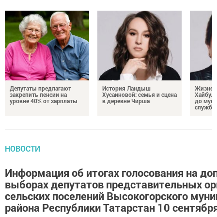
Депутаты предлагают
История Ландыш
Жизнен
закрепить пенсии на
Хусаиновой: семья и сцена
Хайбулл
уровне 40% от зарплаты
в деревне Чирша
до мун
службы
НОВОСТИ
Информация об итогах голосования на д
выборах депутатов представительных ор
сельских поселений Высокогорского муни
района Республики Татарстан 10 сентябр