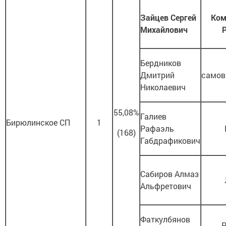
Зайцев Сергей
Ком
Михайлович
Бердников
Дмитрий
самов
Николаевич
55,08%
Галиев
Бирюлинское СП
1
Рафаэль
(168)
Габдрафикович
Сабиров Алмаз
Альфретович
Фаткулбянов
Р