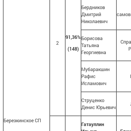
Бердников
Дмитрий
самов
Николаевич
91,36%
Борисова
Спр
2
Татьяна
(148)
Георгиевна
Мубаракшин
Рафис
Исламович
Струценко
Денис Юрьевич
Березкинское СП
Гатауллин