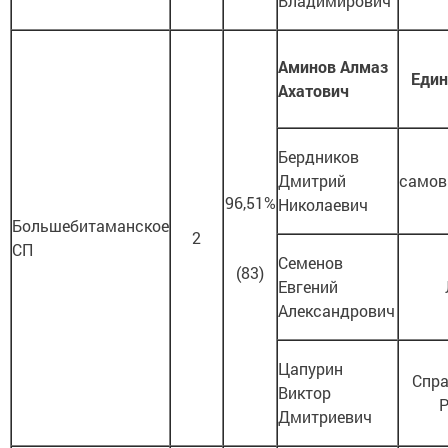
Владимирович
Аминов Алмаз
Един
Ахатович
Бердников
Дмитрий
самов
96,51%
Николаевич
Большебитаманское
2
СП
Семенов
(83)
Евгений
Александрович
Цапурин
Спр
Виктор
Дмитриевич