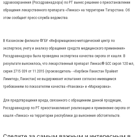
здравоохранения (Росздравнадзора) по РТ вынес решение о приостановлении
обращения лекарственного препарата «Линкас» на территории Татарстана. Об
этом сообщает пресс-служба ведомства.
В Казанском филиале ФГБУ «Информационно-методический центр по
экспертизе, учету и анализу обращения средств медицинского применения»
Росздравнадзора была проведена экспертиза качества сиропа от кашля. В
результате выяснилось, что лекарственный препарат Линкас® БСС сироп 120 мл,
серия 2715 039 от 11.2015 (производитель - «Хербион Пакистан Прайвет
Лимитед», Пакистан) не выдерживает испытания согласно имеющимся
требованиям по показателям качества «Упаковка» и «Маркировка».
Для предотвращения вреда, связанного с обращением данной продукции,
Росздравнадзор по РТ приостанавливает реализацию и применение сиропа от
кашля «Линкас» на территории республики до выяснения обстоятельств.
Следите за самым важным и интересным в