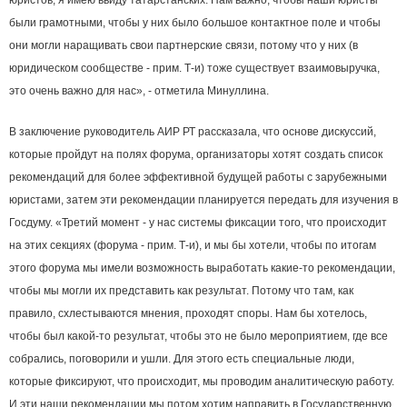
юристов, я имею ввиду татарстанских. Нам важно, чтобы наши юристы
были грамотными, чтобы у них было большое контактное поле и чтобы
они могли наращивать свои партнерские связи, потому что у них (в
юридическом сообществе - прим. Т-и) тоже существует взаимовыручка,
это очень важно для нас», - отметила Минуллина.
В заключение руководитель АИР РТ рассказала, что основе дискуссий,
которые пройдут на полях форума, организаторы хотят создать список
рекомендаций для более эффективной будущей работы с зарубежными
юристами, затем эти рекомендации планируется передать для изучения в
Госдуму. «Третий момент - у нас системы фиксации того, что происходит
на этих секциях (форума - прим. Т-и), и мы бы хотели, чтобы по итогам
этого форума мы имели возможность выработать какие-то рекомендации,
чтобы мы могли их представить как результат. Потому что там, как
правило, схлестываются мнения, проходят споры. Нам бы хотелось,
чтобы был какой-то результат, чтобы это не было мероприятием, где все
собрались, поговорили и ушли. Для этого есть специальные люди,
которые фиксируют, что происходит, мы проводим аналитическую работу.
И эти наши рекомендации мы потом хотим направить в Государственную