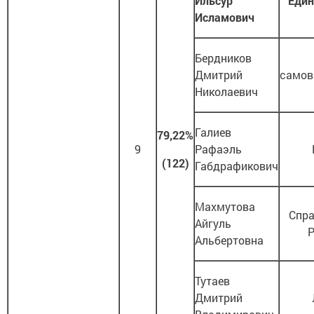
Ильсур
Един
Исламович
Бердников
Дмитрий
самов
Николаевич
Галиев
79,22%
9
Рафаэль
(122)
Габдрафикович
Махмутова
Спр
Айгуль
Альбертовна
Тутаев
Дмитрий