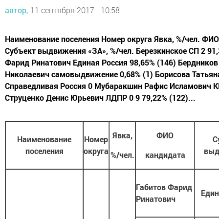
автор,
11 сентября 2017 - 10:58
Наименование поселения Номер округа Явка, %/чел. ФИ
Субъект выдвижения «ЗА», %/чел. Березкинское СП 2 91,
Фарид Ринатович Единая Россия 98,65% (146) Берднико
Николаевич самовыдвижение 0,68% (1) Борисова Татьян
Справедливая Россия 0 Мубаракшин Рафис Исламович К
Струценко Денис Юрьевич ЛДПР 0 9 79,22% (122)...
Явка,
ФИО
Наименование
Номер
С
поселения
округа
выд
%/чел.
кандидата
Габитов Фарид
Един
Ринатович