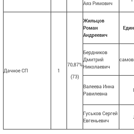
Аяз Римович
Жильцов
Роман
Един
Андреевич
Бердников
Дмитрий
самов
70,87%
Николаевич
Дачное СП
1
(73)
Валеева Инна
Равилевна
Гуськов Сергей
Евгеньевич