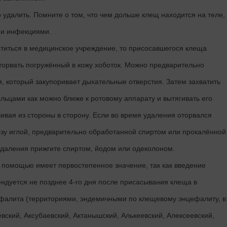
удалить. Помните о том, что чем дольше клещ находится на теле,
ми инфекциями.
атиться в медицинское учреждение, то присосавшегося клеща
торвать погружённый в кожу хоботок. Можно предварительно
, который закупоривает дыхательные отверстия. Затем захватить
ьцами как можно ближе к ротовому аппарату и вытягивать его
вая из стороны в сторону. Если во время удаления оторвался
нозу иглой, предварительно обработанной спиртом или прокалённой
удаления прижгите спиртом, йодом или одеколоном.
помощью имеет первостепенное значение, так как введение
дуется не позднее 4-го дня после присасывания клеща в
ефалита (территориями, эндемичными по клещевому энцефалиту, в
евский, Аксубаевский, Актанышский, Алькеевский, Алексеевский,