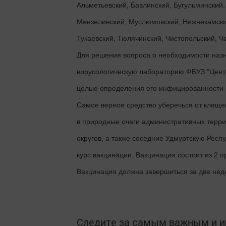
Альметьевский, Бавлинский, Бугульминский,
Мензелинский, Муслюмовский, Нижнекамски
Тукаевский, Тюлячинский, Чистопольский, 
Для решения вопроса о необходимости назн
вирусологическую лабораторию ФБУЗ "Центр 
целью определения его инфицированности 
Самое верное средство уберечься от клеще
в природные очаги административных терри
округов, а также соседние Удмуртскую Респ
курс вакцинации. Вакцинация состоит из 2 
Вакцинация должна завершиться за две нед
Следите за самым важным и 