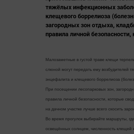
тяжёлых инфекционных заболе
клещевого боррелиоза (болезн
загородных зон отдыха, клад
правила личной безопасности, 
Малозаметные в густой траве клещи терпел
слюной могут передать ему возбудителей т
энцефалита и клещевого боррелиоза (болез
При посещении лесопарковых зон, загородн
правила личной безопасности, которые сво
на дачном участке лучше всего скосить заро
Во время прогулок выбирайте маршруты, гд
освещённых солнцем, численность клещей ни