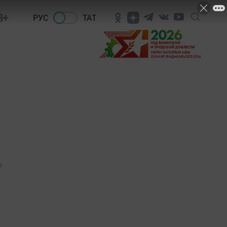
8+
РУС
ТАТ
0