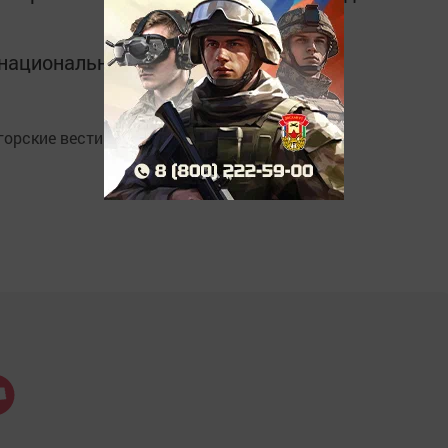
в национальном мессенджере MАХ:
орские вести