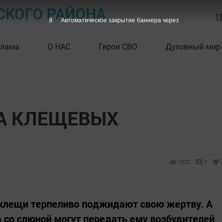
СКОГО РАЙОНА
1
7
Автоматическое закрытие баннера через
клама
О НАС
Герои СВО
Духовный мир
А КЛЕЩЕВЫХ
1322
0
 клещи терпеливо поджидают свою жертву. А
 со слюной могут передать ему возбудителей