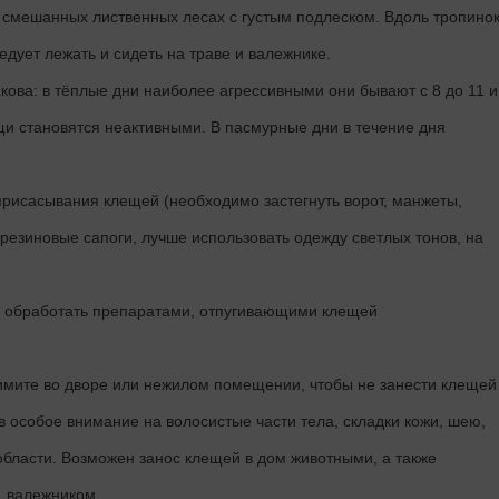
 смешанных лиственных лесах с густым подлеском. Вдоль тропино
ледует лежать и сидеть на траве и валежнике.
акова: в тёплые дни наиболее агрессивными они бывают с 8 до 11 и
щи становятся неактивными. В пасмурные дни в течение дня
рисасывания клещей (необходимо застегнуть ворот, манжеты,
 резиновые сапоги, лучше использовать одежду светлых тонов, на
м обработать препаратами, отпугивающими клещей
мите во дворе или нежилом помещении, чтобы не занести клещей
в особое внимание на волосистые части тела, складки кожи, шею,
ласти. Возможен занос клещей в дом животными, а также
, валежником.