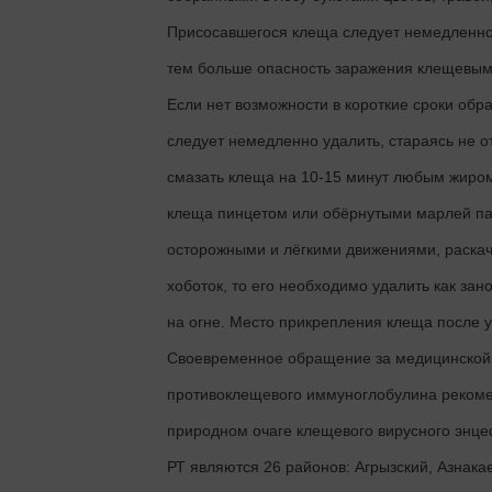
Присосавшегося клеща следует немедленно 
тем больше опасность заражения клещевы
Если нет возможности в короткие сроки обр
следует немедленно удалить, стараясь не о
смазать клеща на 10-15 минут любым жиром
клеща пинцетом или обёрнутыми марлей пал
осторожными и лёгкими движениями, раскачи
хоботок, то его необходимо удалить как за
на огне. Место прикрепления клеща после 
Своевременное обращение за медицинской 
противоклещевого иммуноглобулина рекомен
природном очаге клещевого вирусного энц
РТ являются 26 районов: Агрызский, Азнака