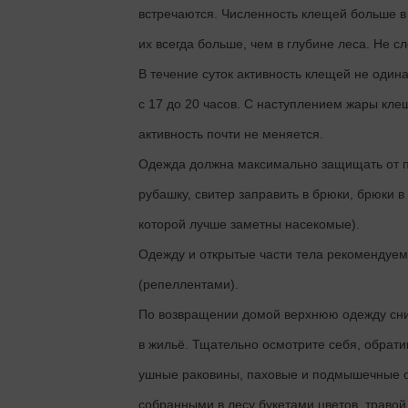
встречаются. Численность клещей больше в
их всегда больше, чем в глубине леса. Не с
В течение суток активность клещей не один
с 17 до 20 часов. С наступлением жары кле
активность почти не меняется.
Одежда должна максимально защищать от п
рубашку, свитер заправить в брюки, брюки в
которой лучше заметны насекомые).
Одежду и открытые части тела рекомендуе
(репеллентами).
По возвращении домой верхнюю одежду сни
в жильё. Тщательно осмотрите себя, обрати
ушные раковины, паховые и подмышечные об
собранными в лесу букетами цветов, травой