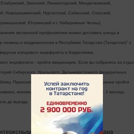
 Елабужский, Заинский, Лениногорский, Менделеевский,
й, Новошешминский, Нурлатский, Сабинский, Спасский,
Черемшанский, Ютазинский и г. Набережные Челны).
ачения экстренной профилактики можно доставить клеща в
гигиены и эпидемиологии в Республике Татарстан (Татарстан)" с
вирусом клещевого энцефалита и боррелиями.
вого энцефалита - пройти вакцинацию. Если вы собрались на отды
торий Сибирского, Уральского, Дальневосточного федеральных
ублику, Пермский край, Кировскую область, лучше заранее пройти
прививок, минимальный интервал между которыми 1 - 2 месяца.
ели до выезда.
интересным в
Telegram-канале
Татмедиа