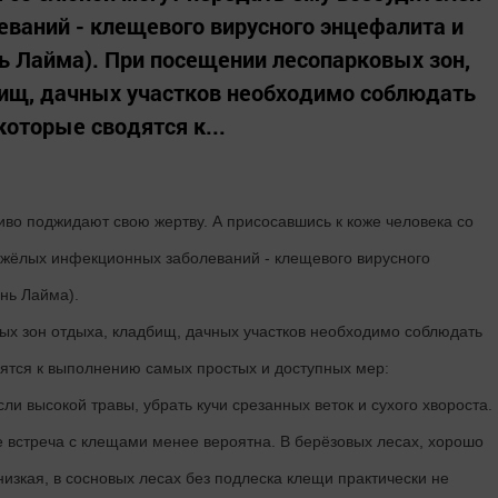
ваний - клещевого вирусного энцефалита и
ь Лайма). При посещении лесопарковых зон,
бищ, дачных участков необходимо соблюдать
которые сводятся к...
иво поджидают свою жертву. А присосавшись к коже человека со
яжёлых инфекционных заболеваний - клещевого вирусного
нь Лайма).
ых зон отдыха, кладбищ, дачных участков необходимо соблюдать
дятся к выполнению самых простых и доступных мер:
сли высокой травы, убрать кучи срезанных веток и сухого хвороста.
е встреча с клещами менее вероятна. В берёзовых лесах, хорошо
зкая, в сосновых лесах без подлеска клещи практически не