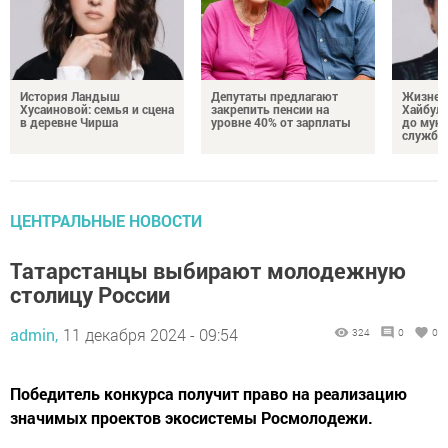
История Ландыш
Депутаты предлагают
Жизнен
Хусаиновой: семья и сцена
закрепить пенсии на
Хайбулл
в деревне Чирша
уровне 40% от зарплаты
до мун
службы
ЦЕНТРАЛЬНЫЕ НОВОСТИ
Татарстанцы выбирают молодежную
столицу России
admin,
11 декабря 2024 - 09:54
324
0
0
Победитель конкурса получит право на реализацию
значимых проектов экосистемы Росмолодежи.