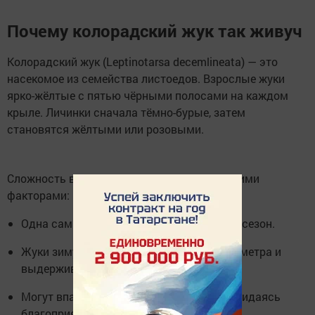
Почему колорадский жук так живуч
Колорадский жук (Leptinotarsa decemlineata) — это
насекомое из семейства листоедов. Взрослые жуки
ярко-жёлтые с пятью чёрными полосами на каждом
крыле. Личинки сначала тёмно-бурые, затем
становятся жёлтыми или розовыми.
Сложность в борьбе объясняется несколькими
факторами:
Одна самка откладывает до 1000 яиц за сезон.
Жуки зимуют в земле на глубине до полуметра и
выдерживают морозы до -9 °C.
Могут впадать в спячку на 2–3 года, дожидаясь
благоприятных условий.