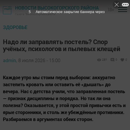
НОВОСТИ ВЫСОКОГОРСКОГО РАЙОНА
18+
3
Автоматическое закрытие баннера через
Газета "Высокогорские вести"
ЗДОРОВЬЕ
Надо ли заправлять постель? Спор
учёных, психологов и пылевых клещей
admin,
8 июля 2026 - 15:00
281
0
0
Каждое утро мы стоим перед выбором: аккуратно
застелить кровать или оставить её «дышать» до
вечера. Нас с детства учили, что заправленная постель
— признак дисциплины и порядка. Но так ли она
полезна? Оказывается, у этой простой привычки есть и
ярые сторонники, и столь же убеждённые противники.
Разбираемся в аргументах обеих сторон.