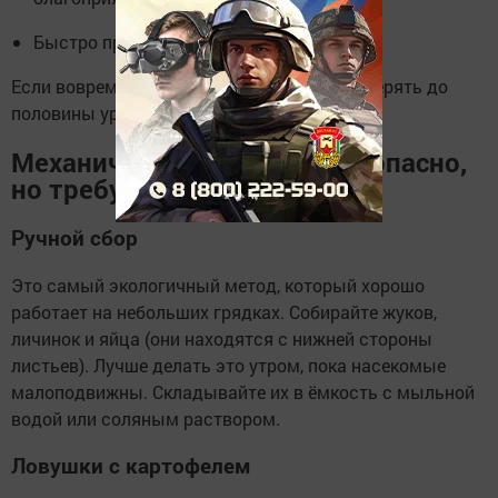
Быстро привыкают к химикатам.
Если вовремя не начать борьбу, можно потерять до
половины урожая картофеля.
Механические способы: безопасно,
но требует времени
Ручной сбор
Это самый экологичный метод, который хорошо
работает на небольших грядках. Собирайте жуков,
личинок и яйца (они находятся с нижней стороны
листьев). Лучше делать это утром, пока насекомые
малоподвижны. Складывайте их в ёмкость с мыльной
водой или соляным раствором.
Ловушки с картофелем