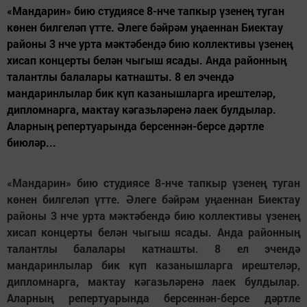
«Мандарин» бию студиясе 8-нче тапкыр үзенең туган
көнен билгеләп үтте. Әлеге бәйрәм уңаеннан Биектау
районы 3 нче урта мәктәбендә бию коллективы үзенең
хисап концерты белән чыгыш ясады. Анда районның
талантлы балалары катнашты. 8 ел эчендә
мандаринлылар бик күп казанышларга ирештеләр,
дипломнарга, мактау кәгазьләренә лаек булдылар.
Аларның репертуарында берсеннән-берсе дәртле
биюләр...
«Мандарин» бию студиясе 8-нче тапкыр үзенең туган
көнен билгеләп үтте. Әлеге бәйрәм уңаеннан Биектау
районы 3 нче урта мәктәбендә бию коллективы үзенең
хисап концерты белән чыгыш ясады. Анда районның
талантлы балалары катнашты. 8 ел эчендә
мандаринлылар бик күп казанышларга ирештеләр,
дипломнарга, мактау кәгазьләренә лаек булдылар.
Аларның репертуарында берсеннән-берсе дәртле