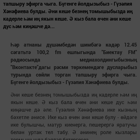
тапшыру эфирга чыга. Бүгенге йолдызыбыз - Гүзәлия
Хәнәфиева булды. Әни кеше безнең томышыбызда иң
кадерле һәм иң якын кеше. Ә кыз бала өчен әни кеше
дус һәм киңәшче дә...
Һәр атнаны дүшәмбедән шимбәгә кадәр 12.45
сәгатьтә 100,2 fm ешлыгында "Биектау FM"
радиосында медиахолдингыбызның
"Вконтакте"дагы рәсми төркемендәге дусларыбыз
турында сөйли торган тапшыру эфирга чыга.
Бүгенге йолдызыбыз - Гүзәлия Хәнәфиева булды.
Әни кеше безнең томышыбызда иң кадерле һәм иң
якын кеше. Ә кыз бала өчен әни кеше дус һәм
киңәшче дә әле. Гүзәлия Хәнәфиева ике кызның
бәхетле әнисе. Ике кыз өчен әни кеше булу - өйдәге
ике булышчы, матур киенергә, пешерергә яратучы
белән уртак тел табу. Ә әнинең роле кызлары
тормышында бәяләп бетергесез.