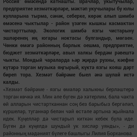
Россия" өмәсендә катнашты. Врачлар, укытучылар,
предприятие хезмәткәрләре, мәктәп укучылары бу юлы
кулларына тырма, сәнәк, себерке, көрәк алып шимбә
өмәсенә чыктылар - район үзәген кышкы касмактан
чистарттылар. Экологик шимбә язгы чистарыну
эшләренең иң югары ноктасы булгандыр, мөгаен.
Чөнки өмәгә районның барлык оешма, предприятие,
бюджет хезмәткәрләре, авыл халкы бердәм рәвештә
чыкты. Мондый чараларда һәр җирдә рухны, кәефне
күтәрә торган музыка яңгырый, күктә язгы кояш дәрт
биреп тора. Хезмәт бәйрәме быел әнә шулай истә
калды.
«Хезмәт бәйрәме - язгы өмәләр халыкны берләштерә
торган көчкә ия. Мин әле бүген дә хәтерлим, бала чакта
өй алларын чистартканнан соң без барыбыз бергәләп,
күршеләр, туганнар белән чәй өстәле артына җыйнала
идек. Күңелләр дә чистарып киткән кебек була иде.
Бүген дә күңелдә шундый ук хисләр уянды», - ди
районның мәдәният бүлеге башлыгы Лилия Борханова