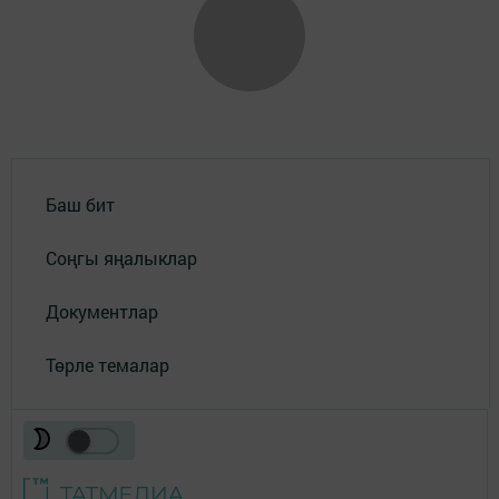
Баш бит
Соңгы яңалыклар
Документлар
Төрле темалар