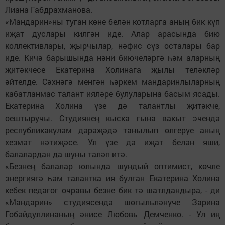
Лиана Габдрахманова.
«Мандарин»ны туган көне белән котларга аның бик күп
иҗат дуслары килгән иде. Алар арасында бию
коллективлары, җырчылар, нәфис сүз осталары бар
иде. Кичә барышында нәни биючеләргә һәм аларның
җитәкчесе Екатерина Холинага җылы теләкләр
әйтелде. Сәхнәгә менгән һәркем мандаринлыларның
кабатланмас талант ияләре булуларына басым ясады.
Екатерина Холина үзе дә талантлы җитәкче,
оештыручы. Студиянең кыска гына вакыт эчендә
республикакүләм дәрәҗәдә танылып өлгерүе аның
хезмәт нәтиҗәсе. Ул үзе дә иҗат белән яши,
балалардан да шуны таләп итә.
«Безнең балалар юлында шундый оптимист, көчле
энергиягә һәм талантка ия булган Екатерина Холина
кебек педагог очравы безне бик тә шатлдандыра, - ди
«Мандарин» студиясендә шөгыльләнүче Зарина
Гобәйдуллинаның әнисе Любовь Демченко. - Ул иң