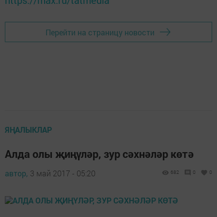
https://max.ru/tatmedia
Перейти на страницу новости
ЯҢАЛЫКЛАР
Алда олы җиңүләр, зур сәхнәләр көтә
автор,
3 май 2017 - 05:20
682
0
0