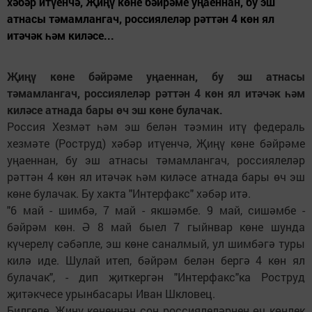
хәбәр итүенчә, Җиңү көне бәйрәме уңаеннан, бу эш
атнасы тәмамлангач, россиялеләр рәттән 4 көн ял
итәчәк һәм киләсе...
Җиңү көне бәйрәме уңаеннан, бу эш атнасы
тәмамлангач, россиялеләр рәттән 4 көн ял итәчәк һәм
киләсе атнада бары өч эш көне булачак.
Россия Хезмәт һәм эш белән тәэмин итү федераль
хезмәте (Роструд) хәбәр итүенчә, Җиңү көне бәйрәме
уңаеннан, бу эш атнасы тәмамлангач, россиялеләр
рәттән 4 көн ял итәчәк һәм киләсе атнада бары өч эш
көне булачак. Бу хакта "Интерфакс" хәбәр итә.
"6 май - шимбә, 7 май - якшәмбе. 9 май, сишәмбе -
бәйрәм көн. Ә 8 май быел 7 гыйнвар көне шунда
күчерелү сәбәпле, эш көне саналмый, ул шимбәгә туры
килә иде. Шулай итеп, бәйрәм белән бергә 4 көн ял
булачак", - дип җиткергән "Интерфакс"ка Роструд
җитәкчесе урынбасары Иван Шкловец.
Билгеле, Җиңү көненнән соң россиялеләрнең өч көнлек