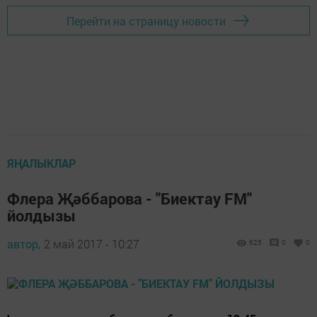
Перейти на страницу новости
ЯҢАЛЫКЛАР
Флера Җәббарова - "Биектау FM"
йолдызы
автор,
2 май 2017 - 10:27
625
0
0