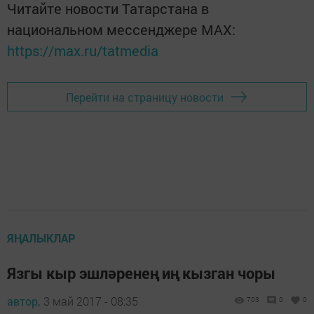
Читайте новости Татарстана в
национальном мессенджере MАХ:
https://max.ru/tatmedia
Перейти на страницу новости
ЯҢАЛЫКЛАР
Язгы кыр эшләренең иң кызган чоры
автор,
3 май 2017 - 08:35
703
0
0