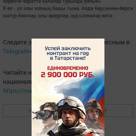
беренче чиратта балалар турында уйлый».
8 ел - ул олы юлның башы гына. Алда берсеннән-берсе
матур биюләр, олы җиңүләр, зур сәхнәләр көтә.
Следите за самым важным и интересным в
Telegram-канале
Татмедиа
Читайте новости Татарстана в
национальном мессенджере MАХ:
https://max.ru/tatmedia
Перейти на страницу новости