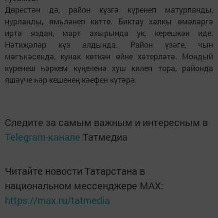
Дөрестән дә, район күзгә күренеп матурланды,
нурланды, ямьләнеп китте. Биктау халкы өмәләргә
иртә яздан, март ахырында ук, керешкән иде.
Нәтиҗәләр күз алдында. Район үзәге, чын
мәгънәсендә, кунак көткән өйне хәтерләтә. Мондый
күренеш һәркем күңеленә хуш килеп тора, районда
яшәүче һәр кешенең кәефен күтәрә.
Следите за самым важным и интересным в
Telegram-канале
Татмедиа
Читайте новости Татарстана в
национальном мессенджере MАХ:
https://max.ru/tatmedia