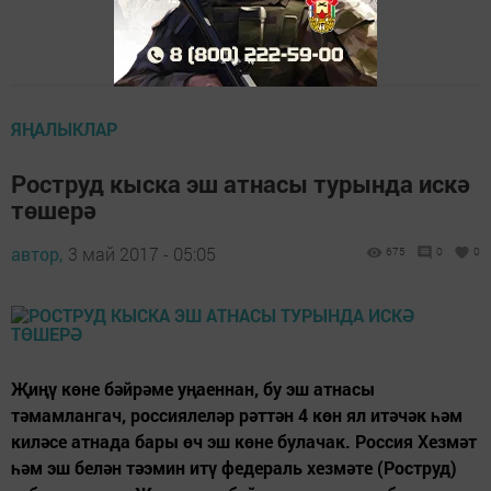
ЯҢАЛЫКЛАР
Роструд кыска эш атнасы турында искә
төшерә
автор,
3 май 2017 - 05:05
675
0
0
Җиңү көне бәйрәме уңаеннан, бу эш атнасы
тәмамлангач, россиялеләр рәттән 4 көн ял итәчәк һәм
киләсе атнада бары өч эш көне булачак. Россия Хезмәт
һәм эш белән тәэмин итү федераль хезмәте (Роструд)