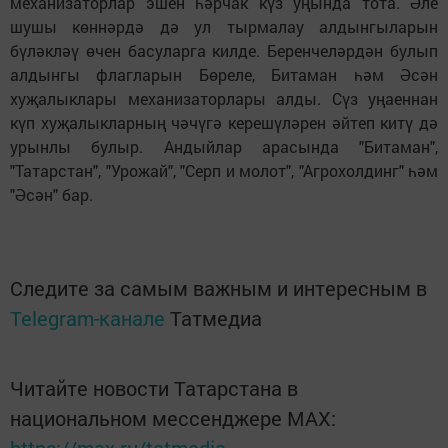
механизаторлар эшен һәрчак күз уңында тота. Әле
шушы көннәрдә дә ул тырмалау алдынгыларын
бүләкләү өчен басуларга килде. Беренчеләрдән булып
алдынгы флагларын Бөреле, Битаман һәм Әсән
хуҗалыклары механизаторлары алды. Сүз уңаеннан
күп хуҗалыкларның чәчүгә керешүләрен әйтеп китү дә
урынлы булыр. Андыйлар арасында "Битаман",
"Татарстан", "Урожай", "Серп и молот", "Агрохолдинг" һәм
"Әсән" бар.
Следите за самым важным и интересным в
Telegram-канале
Татмедиа
Читайте новости Татарстана в
национальном мессенджере MАХ: