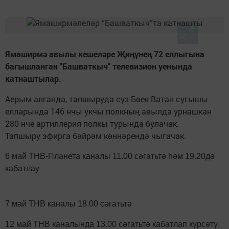
Ямаширмә авылы кешеләре Җиңүнең 72 еллыгына
багышланган "Башваткыч" телевизион уенында
катнаштылар.
Аерым алганда, тапшыруда сүз Бөек Ватан сугышы
елларында 146 нчы укчы полкның авылда урнашкан
280 нче артиллерия полкы турында булачак.
Тапшыру эфирга бәйрәм көннәрендә чыгачак.
6 май ТНВ-Планета каналы 11.00 сәгатьтә һәм 19.20дә
кабатлау
7 май ТНВ каналы 18.00 сәгатьтә
12 май ТНВ каналында 13.00 сәгатьтә кабатлап күрсәтү.