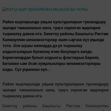
Район кырларында уҗым культураларын тукландыру
эшләре тәмамланып килә, туңга сөрелгән җирләрне
тырмалау дәвам итә. Биектау районы Башлыгы Рөстәм
Кәлимуллин механизаторлар эшен һәрчак күз уңында
тота. Әле шушы көннәрдә дә ул тырмалау
алдынгыларын бүләкләү өчен басуларга килде.
Беренчеләрдән булып алдынгы флагларын Бөреле,
Битаман һәм Әсән хуҗалыклары механизаторлары
алды. Сүз уңаеннан күп...
Район кырларында уҗым культураларын тукландыру
эшләре тәмамланып килә, туңга сөрелгән җирләрне
тырмалау дәвам итә.
Биектау районы Башлыгы Рөстәм Кәлимуллин