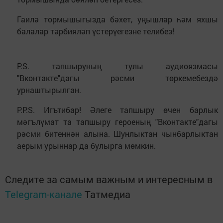
Гаилә тормышыгызда бәхет, уңышлар һәм яхшы
балалар тәрбияләп үстерүегезне телибез!
P.S. тапшыруның тулы аудиоязмасы
"Вконтакте"дагы рәсми төркемебездә
урнаштырылган.
P.P.S. Игътибар! Әлеге тапшыру өчен барлык
мәгълүмат та тапшыру героеның "Вконтакте"дагы
рәсми битеннән алына. Шунлыктан чынбарлыктан
аерым урыннар да булырга мөмкин.
Следите за самым важным и интересным в
Telegram-канале
Татмедиа