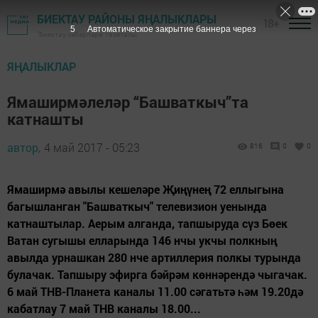
БИЕКТАУ РАЙОНЫ ЯҢАЛЫКЛАРЫ
18+
4
Автоматическое закрытие баннера через
"Биектау хәбәрләре" газетасы
ЯҢАЛЫКЛАР
Ямаширмәлеләр “Башваткыч”та
катнашты
автор,
4 май 2017 - 05:23
816
0
0
Ямаширмә авылы кешеләре Җиңүнең 72 еллыгына
багышланган "Башваткыч" телевизион уенында
катнаштылар. Аерым алганда, тапшыруда сүз Бөек
Ватан сугышы елларында 146 нчы укчы полкның
авылда урнашкан 280 нче артиллерия полкы турында
булачак. Тапшыру эфирга бәйрәм көннәрендә чыгачак.
6 май ТНВ-Планета каналы 11.00 сәгатьтә һәм 19.20дә
кабатлау 7 май ТНВ каналы 18.00...