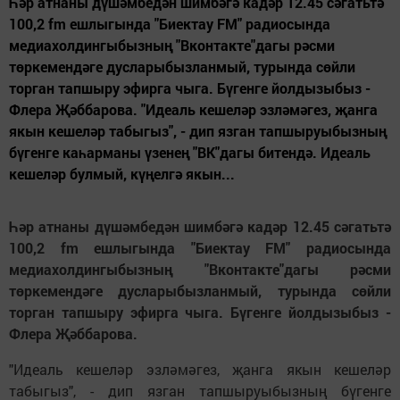
Һәр атнаны дүшәмбедән шимбәгә кадәр 12.45 сәгатьтә
100,2 fm ешлыгында "Биектау FM" радиосында
медиахолдингыбызның "Вконтакте"дагы рәсми
төркемендәге дусларыбызланмый, турында сөйли
торган тапшыру эфирга чыга. Бүгенге йолдызыбыз -
Флера Җәббарова. "Идеаль кешеләр эзләмәгез, җанга
якын кешеләр табыгыз", - дип язган тапшыруыбызның
бүгенге каһарманы үзенең "ВК"дагы битендә. Идеаль
кешеләр булмый, күңелгә якын...
Һәр атнаны дүшәмбедән шимбәгә кадәр 12.45 сәгатьтә
100,2 fm ешлыгында "Биектау FM" радиосында
медиахолдингыбызның "Вконтакте"дагы рәсми
төркемендәге дусларыбызланмый, турында сөйли
торган тапшыру эфирга чыга. Бүгенге йолдызыбыз -
Флера Җәббарова.
"Идеаль кешеләр эзләмәгез, җанга якын кешеләр
табыгыз", - дип язган тапшыруыбызның бүгенге