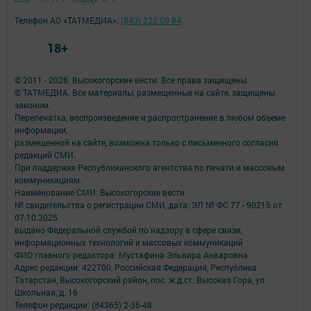
Телефон АО «ТАТМЕДИА»:
(843) 222 09 84
18+
© 2011 - 2026. Высокогорские вести. Все права защищены.
© ТАТМЕДИА. Все материалы, размещенные на сайте, защищены
законом.
Перепечатка, воспроизведение и распространение в любом объеме
информации,
размещенной на сайте, возможна только с письменного согласия
редакций СМИ.
При поддержке Республиканского агентства по печати и массовым
коммуникациям.
Наименование СМИ: Высокогорские вести
№ свидетельства о регистрации СМИ, дата: ЭЛ № ФС 77 - 90215 от
07.10.2025
выдано Федеральной службой по надзору в сфере связи,
информационных технологий и массовых коммуникаций
ФИО главного редактора: Мустафина Эльвира Анваровна
Адрес редакции: 422700, Российская Федерация, Республика
Татарстан, Высокогорский район, пос. ж.д.ст. Высокая Гора, ул.
Школьная, д. 16
Телефон редакции: (84365) 2-36-48