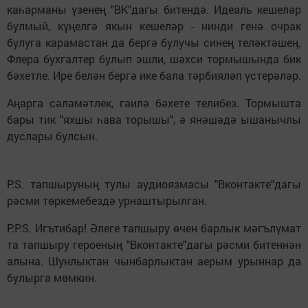
каһарманы үзенең "ВК"дагы битендә. Идеаль кешеләр
булмый, күңелгә якын кешеләр - нинди генә очрак
булуга карамастан да бергә булучы синең теләктәшең.
Флера бухгалтер булып эшли, шәхси тормышында бик
бәхетле. Ире белән бергә ике бала тәрбияләп үстерәләр.
Аңарга сәламәтлек, гаилә бәхете телибез. Тормышта
бары тик "яхшы һава торышы", ә янәшәдә ышанычлы
дуслары булсын.
P.S. тапшыруның тулы аудиоязмасы "Вконтакте"дагы
рәсми төркемебездә урнаштырылган.
P.P.S. Игътибар! Әлеге тапшыру өчен барлык мәгълүмат
та тапшыру героеның "Вконтакте"дагы рәсми битеннән
алына. Шунлыктан чынбарлыктан аерым урыннар да
булырга мөмкин.