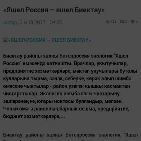
«Яшел Россия – яшел Биектау»
автор,
3 май 2017 - 04:55
723
0
0
Биектау районы халкы Бөтенроссия экологик "Яшел
Россия" өмәсендә катнашты. Врачлар, укытучылар,
предприятие хезмәткәрләре, мәктәп укучылары бу юлы
кулларына тырма, сәнәк, себерке, көрәк алып шимбә
өмәсенә чыктылар - район үзәген кышкы касмактан
чистарттылар. Экологик шимбә язгы чистарыну
эшләренең иң югары ноктасы булгандыр, мөгаен.
Чөнки өмәгә районның барлык оешма, предприятие,
бюджет хезмәткәрләре,...
Биектау районы халкы Бөтенроссия экологик "Яшел