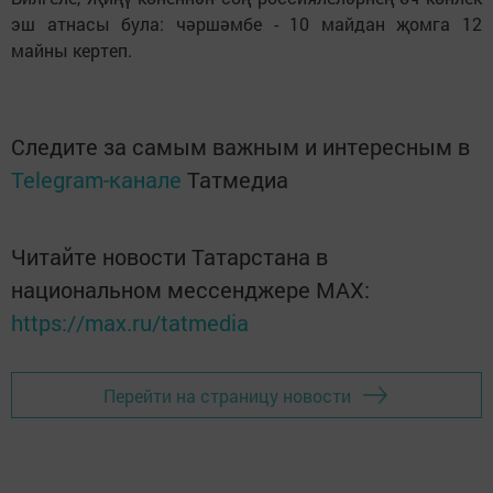
эш атнасы була: чәршәмбе - 10 майдан җомга 12
майны кертеп.
Следите за самым важным и интересным в
Telegram-канале
Татмедиа
Читайте новости Татарстана в
национальном мессенджере MАХ:
https://max.ru/tatmedia
Перейти на страницу новости