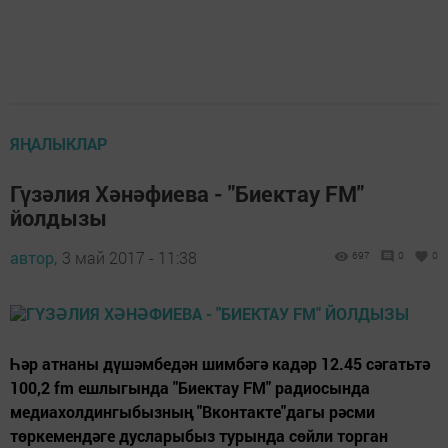
ЯҢАЛЫКЛАР
Гүзәлия Хәнәфиева - "Биектау FM"
йолдызы
автор,
3 май 2017 - 11:38
697
0
0
Һәр атнаны дүшәмбедән шимбәгә кадәр 12.45 сәгатьтә
100,2 fm ешлыгында "Биектау FM" радиосында
медиахолдингыбызның "Вконтакте"дагы рәсми
төркемендәге дусларыбыз турында сөйли торган