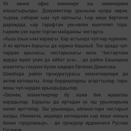
Ул көнне офис киемнәре эш киемнәренә
алыштырылды. Документлар урынына кулда көрәк,
тырма, себерке һәм чүп капчыгы. Һәр кеше бертигез
дәрәҗәдә, һәр тарафтан уен-көлке ишетелеп тора.
Һәркем үзе эшли торган мәйданны чистарта.
«Кыш озын һәм караңгы. Кар астында чүп-чар күренми.
Ә яз җиткәч барысы да күренә башлый. Тиз арада чүп-
чардан арынасы, чистарынасы килә. Чистарткан
җирдә яшел үлән дә әйбәт үсә», - ди район Башкарма
комитеты гомуми бүлек мөдире Евгения Денисова.
Шимбәдә район прокуратурасы хезмәткәрләре дә
актив катнашты. Алар бордюрларны агарттылар, тирә-
якны чүп-чардан арындырдылар.
«Безнең хезмәткәрләр бу эшкә бик җаваплы
карадылар. Барысы да иртәдән үк эш урыннарына
килеп җиттеләр. Эш урыннары, әйләнә-тирә чистарып
калды, Минемчә, акциядә катнашкан һәр кеше моның
белән горурланыр», - ди прокурор ярдәмчесе Руслан
Гусамов.