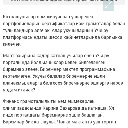
Катнашучылар һәм җиңүчеләр үзләренең
портфолиоларын сертификатлар һәм грамоталар белән
тулыландыра алачак. Алар укучыларның Учи.ру
платформасындагы шәхси кабинетларында барлыкка
киләчәк.
Март ахырына кадәр катнашучылар өчен Учи.ру
порталында йолдызчыклар белән билгеләнгән
биремнәр эленә. Биремнәр мәктәп программасына
кертелмәгән. Укучы балалар биремнәрне эшли
алачакмы, аларга билгесез биремнәрне эшләргә нәрсә
ярдәм итәчәк?
Финанс грамоталылыгы һәм эшмәкәрлек
олимпиадасында Карина Захарова да катнаша. Ул
инде порталдагы биремнәрне эшли башлаган.
Биремнәр бик катлаулы. Чөнки мәктәптә уза торган