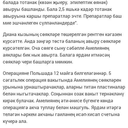
балада тотанак (көзән җыеру, эпилептик өянәк)
авыруы башланды. Бала 2,5 яшькә кадәр тотанак
авыруына каршы препаратлар эчте. Препаратлар баш
мие эшчәнлеген сүлпәнләндерде”.
Диана кызының сөякләре төшерелгән рентген кәгазен
күрсәтте. Анда зәңгәр төстә баланың авыру сөякләре
күрсәтелгән. Оча сөяге сыну сәбәпле Амелиянең
аяклары бик нык авырта. Балага ярдәм итмәсәң
сөякләр чери башларга мөмкин.
Операцияне Польшада 12 майга билгеләгәннәр. 5
сәгатьлек операция вакытында Амелиянең сөякләрен
урынына урнаштырачаклар, аларны титан пластиналар
белән ныгытачаклар. Соңыннан озак вакыт тернәкләнү
кирәк булачак. Амелиянең әти-әнисе бүгенге көндә
операциягә акча туплау белән мәшгуль. Ярдәм итәргә
теләгән һәркем акчаны гаиләнең исәп-хисап счетына
күчерә ала.