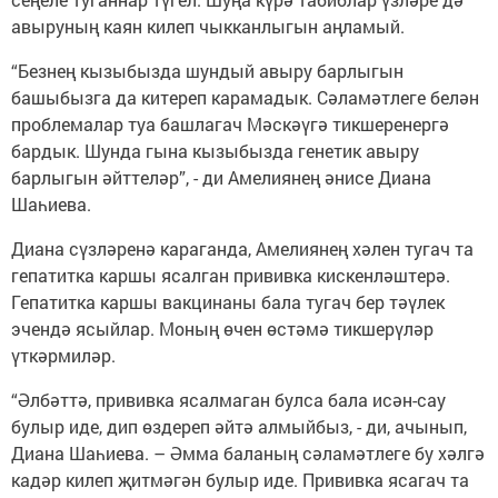
авыруның каян килеп чыкканлыгын аңламый.
“Безнең кызыбызда шундый авыру барлыгын
башыбызга да китереп карамадык. Сәламәтлеге белән
проблемалар туа башлагач Мәскәүгә тикшеренергә
бардык. Шунда гына кызыбызда генетик авыру
барлыгын әйттеләр”, - ди Амелиянең әнисе Диана
Шаһиева.
Диана сүзләренә караганда, Амелиянең хәлен тугач та
гепатитка каршы ясалган прививка кискенләштерә.
Гепатитка каршы вакцинаны бала тугач бер тәүлек
эчендә ясыйлар. Моның өчен өстәмә тикшерүләр
үткәрмиләр.
“Әлбәттә, прививка ясалмаган булса бала исән-сау
булыр иде, дип өздереп әйтә алмыйбыз, - ди, ачынып,
Диана Шаһиева. – Әмма баланың сәламәтлеге бу хәлгә
кадәр килеп җитмәгән булыр иде. Прививка ясагач та