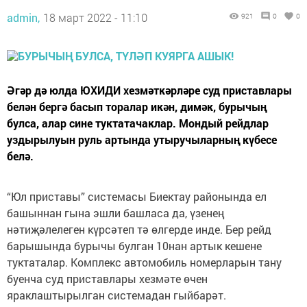
admin,
18 март 2022 - 11:10
921
0
0
Әгәр дә юлда ЮХИДИ хезмәткәрләре суд приставлары
белән бергә басып торалар икән, димәк, бурычың
булса, алар сине туктатачаклар. Мондый рейдлар
уздырылуын руль артында утыручыларның күбесе
белә.
“Юл приставы” системасы Биектау районында ел
башыннан гына эшли башласа да, үзенең
нәтиҗәлелеген күрсәтеп тә өлгерде инде. Бер рейд
барышында бурычы булган 10нан артык кешене
туктаталар. Комплекс автомобиль номерларын тану
буенча суд приставлары хезмәте өчен
яраклаштырылган системадан гыйбарәт.