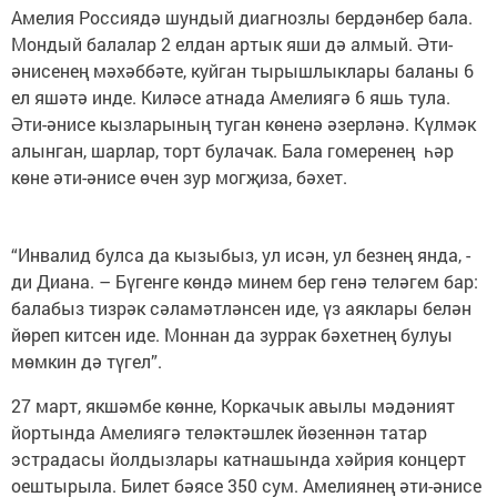
Амелия Россиядә шундый диагнозлы бердәнбер бала.
Мондый балалар 2 елдан артык яши дә алмый. Әти-
әнисенең мәхәббәте, куйган тырышлыклары баланы 6
ел яшәтә инде. Киләсе атнада Амелиягә 6 яшь тула.
Әти-әнисе кызларының туган көненә әзерләнә. Күлмәк
алынган, шарлар, торт булачак. Бала гомеренең һәр
көне әти-әнисе өчен зур могҗиза, бәхет.
“Инвалид булса да кызыбыз, ул исән, ул безнең янда, -
ди Диана. – Бүгенге көндә минем бер генә теләгем бар:
балабыз тизрәк сәламәтләнсен иде, үз аяклары белән
йөреп китсен иде. Моннан да зуррак бәхетнең булуы
мөмкин дә түгел”.
27 март, якшәмбе көнне, Коркачык авылы мәдәният
йортында Амелиягә теләктәшлек йөзеннән татар
эстрадасы йолдызлары катнашында хәйрия концерт
оештырыла. Билет бәясе 350 сум. Амелиянең әти-әнисе