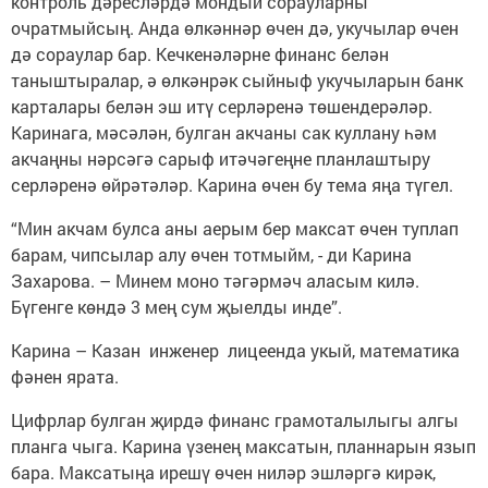
контроль дәресләрдә мондый сорауларны
очратмыйсың. Анда өлкәннәр өчен дә, укучылар өчен
дә сораулар бар. Кечкенәләрне финанс белән
таныштыралар, ә өлкәнрәк сыйныф укучыларын банк
карталары белән эш итү серләренә төшендерәләр.
Каринага, мәсәлән, булган акчаны сак куллану һәм
акчаңны нәрсәгә сарыф итәчәгеңне планлаштыру
серләренә өйрәтәләр. Карина өчен бу тема яңа түгел.
“Мин акчам булса аны аерым бер максат өчен туплап
барам, чипсылар алу өчен тотмыйм, - ди Карина
Захарова. – Минем моно тәгәрмәч аласым килә.
Бүгенге көндә 3 мең сум җыелды инде”.
Карина – Казан инженер лицеенда укый, математика
фәнен ярата.
Цифрлар булган җирдә финанс грамоталылыгы алгы
планга чыга. Карина үзенең максатын, планнарын язып
бара. Максатыңа ирешү өчен ниләр эшләргә кирәк,