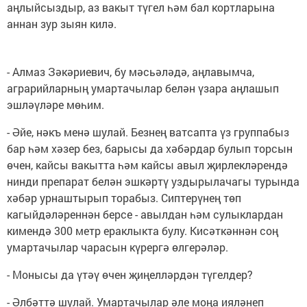
аңлыйсыздыр, аз вакыт түгел һәм бал кортларына
аннан зур зыян килә.
- Алмаз Зәкәриевич, бу мәсьәләдә, аңлавымча,
аграрийларның умартачылар белән үзара аңлашып
эшләүләре мөһим.
- Әйе, нәкъ менә шулай. Безнең ватсапта үз группабыз
бар һәм хәзер без, барысы да хәбәрдар булып торсын
өчен, кайсы вакытта һәм кайсы авыл җирлекләрендә
нинди препарат белән эшкәртү уздырылачагы турында
хәбәр урнаштырып торабыз. Сиптерүнең төп
кагыйдәләреннән берсе - авылдан һәм сулыклардан
кимендә 300 метр ераклыкта булу. Кисәткәннән соң
умартачылар чарасын күрергә өлгерәләр.
- Монысы да үтәү өчен җиңелләрдән түгелдер?
- Әлбәттә шулай. Умартачылар әле моңа ияләнеп