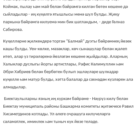
Коймак, пылау һәм май белән бәйрәмгә килгән бөтен кешене дә
сыйладылар - иң күңелгә ятышлысы менә шул булды. Җиңү
паркына бәйрәмгә килүемә мин бик шатландым, - диде Гөлназ
Сабирова.
Күңелләрне җилкендерә торган “Балмай” дуэты бәйрәмнең йөзек
кашы булды. Уен-көлке, мәзәкләр, көч сынашулар белән җәлеп
итеп, алар үз тирәләренә йөзләгән кешене җыйдылар. Аларның
Халыклар дуслыгы йорты артистлары, Рафис Кәлимуллин һәм
Әбри Хәбриев белән бербөтен булып эшләүләре шулкадәр
күңелле һәм матур булды, хәтта балалар да сәхнәдән күзләрен ала
алмадылар.
Биектаулыларны язның иң күркәм бәйрәме - Нәүрүз килү белән
Биектау муниципаль районы Башкарма комитеты җитәкчесе Равил
Хисаметдинов котлады. Ул әлеге очрашуга килүчеләргә
сәламәтлек, иминлек һәм тыныч күк йөзе теләде.