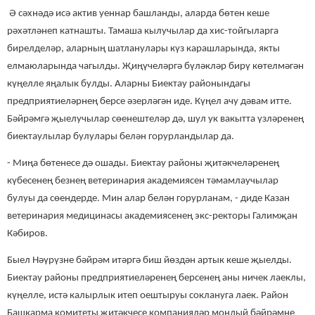
Ә сәхнәдә исә актив уеннар башланды, аларда бөтен кеше
рәхәтләнеп катнашты. Тамаша кылучылар да хис-тойгыларга
бирелделәр, аларның шатланулары күз карашларында, якты
елмаюларында чагылды. Җиңүчеләргә бүләкләр бирү көтелмәгән
күңелле яңалык булды. Аларны Биектау районындагы
предприятиеләрнең берсе әзерләгән иде. Күңел ачу дәвам итте.
Бәйрәмгә җыелучылар сөенештеләр дә, шул ук вакытта үзләренең
биектаулылар булулары белән горурландылар да.
- Миңа бөтенесе дә ошады. Биектау районы җитәкчеләренең
күбесенең безнең ветеринария академиясен тәмамлаучылар
булуы да сөендерде. Мин алар белән горурланам, - диде Казан
ветеринария медицинасы академиясенең экс-ректоры Галимҗан
Кәбиров.
Быел Нәүрүзне бәйрәм итәргә биш йөздән артык кеше җыелды.
Биектау районы предприятиеләренең берсенең аны ничек лаеклы,
күңелле, истә калырлык итеп оештыруы соклануга лаек. Район
Башкарма комитеты җитәкчесе компанияләр мондый бәйрәмне