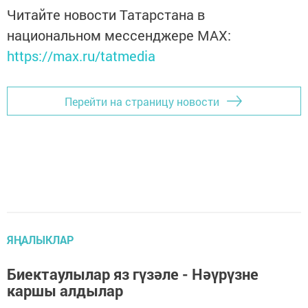
Читайте новости Татарстана в
национальном мессенджере MАХ:
https://max.ru/tatmedia
Перейти на страницу новости
ЯҢАЛЫКЛАР
Биектаулылар яз гүзәле - Нәүрүзне
каршы алдылар