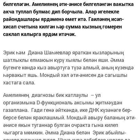
билгеләгән. Амелиянең әти-әнисе билгеләнгән вакытка
акча туплап булмас дип борчыла. Алар игелекле
райондашлары ярдәменә өмет итә. Гаиләнең исәп-
хисап счетына килгән һәр сумма кызның гомерен
саклап калырга ярдәм итәчәк.
Эрик һәм Диана Шаһиевлар яраткан кызларының
шатлыклы елмаюын күрү хыялы белән яши. Әмма
бүгенге көндә кыз авыртуга түзә алмый, аның күзендә
һәрвакыт яшь. Мондый хәл әти-әнисен дә сагышлы
хастага сала.
Амелиянең диагнозы бик катлаулы – ул
организмына D-функциональ аксымы җитмәүдән
газаплана. Гади генә әйткәндә, ике ДНК күзәнәге бер-
берсе белән яраклашмый. Мондый авыру баланың әти-
әнисе якын туганнар булган очракта гына килеп
чыгарга мөмкин. Әмма Диана белән Эрик абыйлы-
сеңеле туганнар түгел. Шуңа күрә табиблар үзләре дә