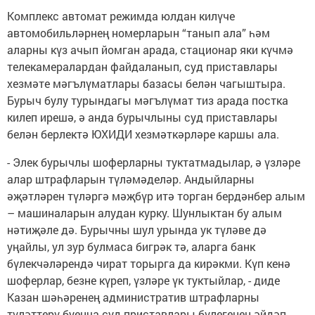
Комплекс автомат режимда юлдан килүче
автомобильләрнең номерларын “танып ала” һәм
аларны күз ачып йомган арада, стационар яки күчмә
телекамералардан файдаланып, суд приставлары
хезмәте мәгълүматлары базасы белән чагыштыра.
Бурыч булу турындагы мәгълүмат тиз арада постка
килеп ирешә, ә анда бурычлыны суд приставлары
белән берлектә ЮХИДИ хезмәткәрләре каршы ала.
- Элек бурычлы шоферларны туктатмадылар, ә үзләре
алар штрафларын түләмәделәр. Андыйларны
әҗәтләрен түләргә мәҗбүр итә торган бердәнбер алым
– машиналарын алудан курку. Шунлыктан бу алым
нәтиҗәле дә. Бурычны шул урында ук түләве дә
уңайлы, ул зур булмаса бигрәк тә, аларга банк
бүлекчәләрендә чират торырга да кирәкми. Күп кенә
шоферлар, безне күреп, үзләре үк туктыйлар, - диде
Казан шәһәренең административ штрафларны
түләттерү буенча суд приставлары бүлегенең әйдәп