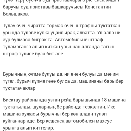
баручы суд приставыбашкаручысы Константин
Большаков.
Түләү өчен чиратта тормас өчен штрафны туктаткан
урында түләве күпкә уңайлырак, әлбәттә. Ул әллә ни
зур булмаса бигрәк тә. Автомобильне штраф
түләмәгәнгә алып киткән урыннан алганда тагын
штраф түлисе була бит әле.
Бурычның күпме булуы да, ни өчен булуы да мөһим
түгел, бурыч күпме генә булса да, машинаны барыбер
туктатачаклар.
Биектау районында узган рейд барышында 18 машина
туктатылды, шуларның 8е районда теркәлгән. Ике
машина хуҗасы бурычны бер көн алдан түләп
куйганнар иде. Бер кешенең автомобилен махсус
урынга алып киттеләр.