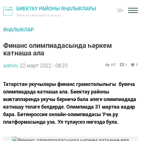
БИЕКТАУ РАЙОНЫ ЯҢАЛЫКЛАРЫ
18+
"Биектау хәбәрләре" газетасы
ЯҢАЛЫКЛАР
Финанс олимпиадасында һәркем
катнаша ала
admin,
22 март 2022 - 08:23
957
0
0
Татарстан укучылары финанс грамоталылыгы буенча
олимпиадада катнаша ала. Биектау районы
мәктәпләрендә укучы берничә бала әлеге олимпиадада
катнашу теләге белдерде. Олимпиада 31 мартка кадәр
бара. Бөтенроссия онлайн-олимпиадасы Учи.ру
платформасында уза. Ул түләүсез нигездә була.