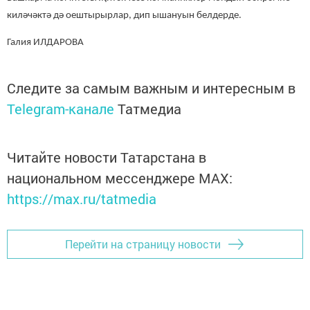
киләчәктә дә оештырырлар, дип ышануын белдерде.
Галия ИЛДАРОВА
Следите за самым важным и интересным в
Telegram-канале
Татмедиа
Читайте новости Татарстана в
национальном мессенджере MАХ:
https://max.ru/tatmedia
Перейти на страницу новости