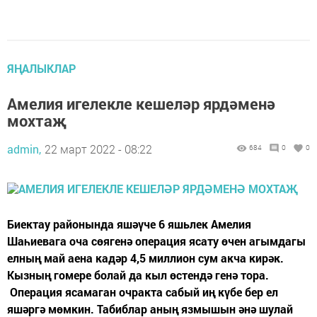
ЯҢАЛЫКЛАР
Амелия игелекле кешеләр ярдәменә
мохтаҗ
admin,
22 март 2022 - 08:22
684
0
0
Биектау районында яшәүче 6 яшьлек Амелия
Шаһиевага оча сөягенә операция ясату өчен агымдагы
елның май аена кадәр 4,5 миллион сум акча кирәк.
Кызның гомере болай да кыл өстендә генә тора.
Операция ясамаган очракта сабый иң күбе бер ел
яшәргә мөмкин. Табиблар аның язмышын әнә шулай