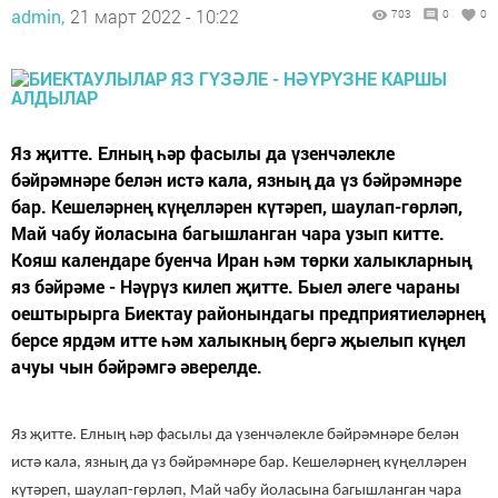
admin,
21 март 2022 - 10:22
703
0
0
Яз җитте. Елның һәр фасылы да үзенчәлекле
бәйрәмнәре белән истә кала, язның да үз бәйрәмнәре
бар. Кешеләрнең күңелләрен күтәреп, шаулап-гөрләп,
Май чабу йоласына багышланган чара узып китте.
Кояш календаре буенча Иран һәм төрки халыкларның
яз бәйрәме - Нәүрүз килеп җитте. Быел әлеге чараны
оештырырга Биектау районындагы предприятиеләрнең
берсе ярдәм итте һәм халыкның бергә җыелып күңел
ачуы чын бәйрәмгә әверелде.
Яз җитте. Елның һәр фасылы да үзенчәлекле бәйрәмнәре белән
истә кала, язның да үз бәйрәмнәре бар. Кешеләрнең күңелләрен
күтәреп, шаулап-гөрләп, Май чабу йоласына багышланган чара