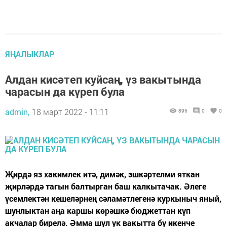
ЯҢАЛЫКЛАР
Алдан кисәтеп куйсаң, үз вакытында
чарасын да күреп була
admin,
18 март 2022 - 11:11
896
0
0
Җирдә яз хакимлек итә, димәк, эшкәртелми яткан
җирләрдә тагын балтырган баш калкытачак. Әлеге
үсемлектән кешеләрнең сәламәтлегенә куркыныч яный,
шунлыктан аңа каршы көрәшкә бюджеттан күп
акчалар бирелә. Әмма шул ук вакытта бу икенче