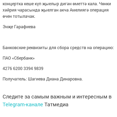
концертка кеше күп җыелыр дигән өметтә кала. Чөнки
хәйрия чарасында җыелган акча Амелиягә операция
өчен тотылачак.
Энҗе Гарафиева
Банковские реквизиты для сбора средств на операцию:
ПАО «Сбербанк»
4276 6200 3394 9839
Получатель: Шагиева Диана Динаровна.
Следите за самым важным и интересным в
Telegram-канале
Татмедиа