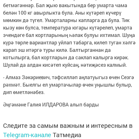
бетмәгәннәр. Бал җыю вакытында бер умарта чама
белән 100 кг авырлыкта була. Аны күтәреп күчерү
мөмкин дә түгел. Умарталарны капларга да була. Тик
кызу көн булса, температура югары күтәрелеп, умарта
эчендәге бал кортларының һәлак булуы ихтимал. Шуңа
күрә төрле вариантлар уйлап табарга, килеп туган хәлгә
карап эш итәргә туры килә. Балтырганнан да
котылырга, бал кортларын да саклап калырга кирәк.
Шулай да алдан кисәтеп куйсаң, нәтиҗәсез калмый.
- Алмаз Зәкәриевич, тәфсилләп аңлатуыгыз өчен Сезгә
рәхмәт. Быелгы ел умартачылар өчен уңышлы булыр,
дип өметләнәбез.
Әңгәмәне Галия ИЛДАРОВА алып барды
Следите за самым важным и интересным в
Telegram-канале
Татмедиа