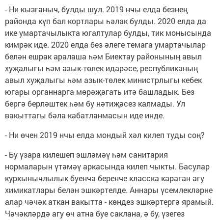
- Ни кызганыч, булды шул. 2019 нчы елда безнең
районда күп бал кортлары һәлак булды. 2020 елда да
ике умартачылыкта югалтулар булды, тик монысында
кимрәк иде. 2020 елда без әлеге темага умартачылар
белән ешрак аралаша һәм Биектау районының авыл
хуҗалыгы һәм азык-төлек идарәсе, республиканың
авыл хуҗалыгы һәм азык-төлек министрлыгы кебек
югары органнарга мөрәҗәгать итә башладык. Без
бергә берләштек һәм бу нәтиҗәсез калмады. Ул
вакыттагы бәла кабатланмасын иде инде.
- Ни өчен 2019 нчы елда мондый хәл килеп туды соң?
- Бу үзара килешеп эшләмәү һәм санитария
нормаларын үтәмәү аркасында килеп чыкты. Басулар
куркынычлылык буенча беренче класска караган агу
химикатлары белән эшкәртелде. Аннары үсемлекләрне
алар чәчәк аткан вакытта - көндез эшкәртергә ярамый.
Чәчәкләрдә агу өч атна буе саклана, ә бу, үзегез