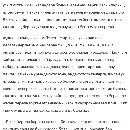
узып китте. Кояш календаре буенча Иран һәм төрки халыкларның
яз бәйрәме - Нәүрүз килеп җитте. Быел әлеге чараны оештырырга
Биектау районындагы предприятиеләрнең берсе ярдәм итте һәм
халыкның бергә җыелып күңел ачуы чын бәйрәмгә әверелде.
Җиңү паркында якшәмбе көнне иртәдән үк кунаклар,
дәртләндергеч бию көйләрен т ы ң л ы й - т ы ң л ы й , а в ы л
уңганнары иҗат иткән кул эшләренә сокланып йөрделәр. Паркның
кайсы гына почмагына барма, анда, борыннарны кытыклап,
табада коймаклар чыжылдады, хуш исләрен таратып, пылау
пеште. Ә икенче урында фотозона, анда фотога төшәргә, шулай ук
яз башлануга һәм кара каргалар безнең якларга әйләнеп кайтуга
сөенеп пешерелгән карга боткасыннан авыз итәргә мөмкин булды.
Әле шул тирәдә үк Биектау районы предприятиеләренең берсендә
җитештерелә торган атланмайны кабып карарга һәм төп приз - 2 кг
май оту ярышында көч сынашырга да була иде.
- Быел биредә барысы да шәп. Биектаулылар өчен фотозоналар
оештырулары да бик күңелле булды. Күп яңа нәрсәләр бар.