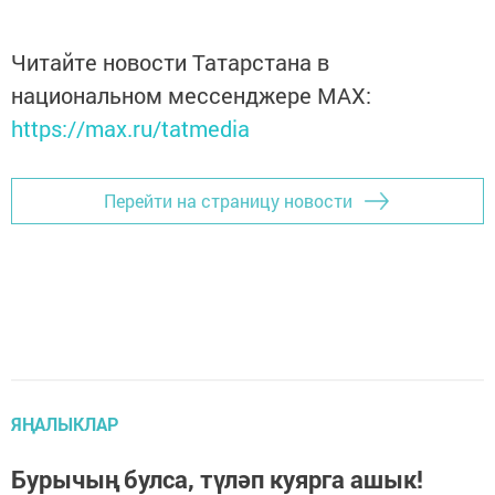
Читайте новости Татарстана в
национальном мессенджере MАХ:
https://max.ru/tatmedia
Перейти на страницу новости
ЯҢАЛЫКЛАР
Бурычың булса, түләп куярга ашык!