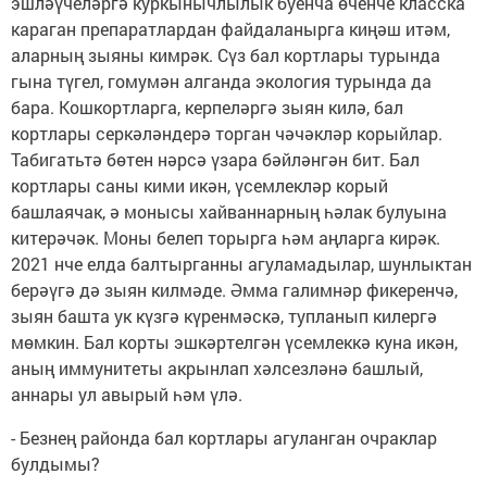
эшләүчеләргә куркынычлылык буенча өченче класска
караган препаратлардан файдаланырга киңәш итәм,
аларның зыяны кимрәк. Сүз бал кортлары турында
гына түгел, гомумән алганда экология турында да
бара. Кошкортларга, керпеләргә зыян килә, бал
кортлары серкәләндерә торган чәчәкләр корыйлар.
Табигатьтә бөтен нәрсә үзара бәйләнгән бит. Бал
кортлары саны кими икән, үсемлекләр корый
башлаячак, ә монысы хайваннарның һәлак булуына
китерәчәк. Моны белеп торырга һәм аңларга кирәк.
2021 нче елда балтырганны агуламадылар, шунлыктан
берәүгә дә зыян килмәде. Әмма галимнәр фикеренчә,
зыян башта ук күзгә күренмәскә, тупланып килергә
мөмкин. Бал корты эшкәртелгән үсемлеккә куна икән,
аның иммунитеты акрынлап хәлсезләнә башлый,
аннары ул авырый һәм үлә.
- Безнең районда бал кортлары агуланган очраклар
булдымы?