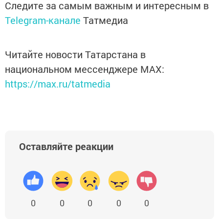
Следите за самым важным и интересным в
Telegram-канале
Татмедиа
Читайте новости Татарстана в
национальном мессенджере MАХ:
https://max.ru/tatmedia
Оставляйте реакции
0
0
0
0
0