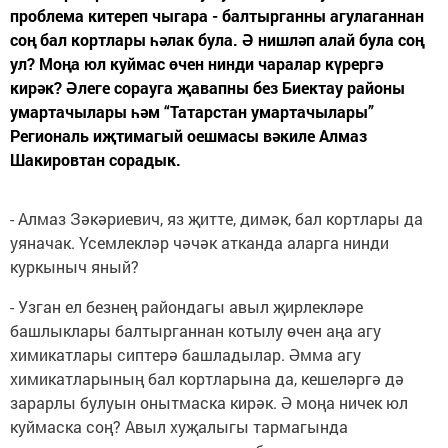
проблема китереп чыгара - балтырганны агулаганнан
соң бал кортлары һәлак була. Ә нишләп алай була соң
ул? Моңа юл куймас өчен нинди чаралар күрергә
кирәк? Әлеге сорауга җавапны без Биектау районы
умартачылары һәм “Татарстан умартачылары”
Региональ иҗтимагый оешмасы вәкиле Алмаз
Шакировтан сорадык.
- Алмаз Зәкәриевич, яз җитте, димәк, бал кортлары да
уяначак. Үсемлекләр чәчәк атканда аларга нинди
куркыныч яный?
- Узган ел безнең райондагы авыл җирлекләре
башлыклары балтырганнан котылу өчен аңа агу
химикатлары сиптерә башладылар. Әмма агу
химикатларының бал кортларына да, кешеләргә дә
зарарлы булуын онытмаска кирәк. Ә моңа ничек юл
куймаска соң? Авыл хуҗалыгы тармагында