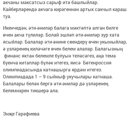
акчаны максатсыз сарыф итә башлыйлар.
Кайберләрендә акчага кирәгеннән артык сакчыл караш
туа.
Икенчедән, әти-әниләр балага мәктәптә алган билге
өчен акча түлиләр. Болай эшләп әти-әниләр зур хата
ясыйлар. Балалар әти-әнине сөендерү өчен укымыйлар,
ә үзләренең киләчәге өчен белем алалар. Балагызның
финанс яктан белемле булуын теләсәгез, аңа тема
буенча китаплар бүләк итегез, яисә Бөтенроссия
олимпиадасында катнашырга ярдәм итегез.
Олимпиадада 1 – 9 сыйныф укучылары катнаша.
Балалары белән бергә әти-әниләр дә үзләренең
белемнәрен тикшерә ала.
Энҗе Гәрәфиева