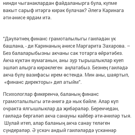
нинди чыганаклардан файдаланырга була, күпме
вакыт сарыф итәргә кирәк булачак? Әлегә Каринага
әти-әнисе ярдәм итә.
“Дәүләтнең финанс грамоталылыгы гаиләдән үк
башлана, - ди Каринаның әнисе Маргарита Захарова. –
Без балаларыбызны акчаны сак тотарга өйрәтәбез.
Акча күктән яумаганын, аны зур тырышлыклар куеп
эшләп алырга кирәклеген аңлатабыз. Безнең гаиләдә
акча бүлү вазифасы ирем өстендә. Мин аны, шаяртып,
«финанс директоры» дип атыйм”.
Психологлар фикеренчә, баланың финанс
грамоталылыгы әти-әнигә дә нык бәйле. Алар күп
очракта ялгышлыклар да җибәрәләр. Беренчедән,
гаиләдә бергәләп акча санауны кайбер әти-әниләр тыя.
Шулай итеп, алар баланың акча санау теләген
сүндерәләр. Ә үскәч андый гаиләләрдә үскәннәр