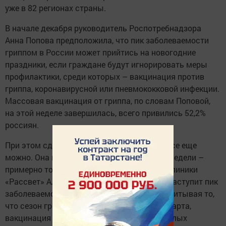
уже в 82 регионах страны.
В начале декабря руководитель Роспотребнадзора
Анна Попова предположила, что пик заболеваемости
гриппом в России может прийтись на новогодние
праздники, если граждане будут игнорировать меры
профилактики, среди которых – вакцинация против
гриппа, коронавирусной или пневмококковой инфекции.
Массовая вакцинация от гриппа, по словам Поповой,
на этой неделе завершилась, всего привились 52,2%
россиян.
При этом сделать вакцину в поликлинике все еще
можно. Она начнет действовать через две недели –
примерно тогда, по мнению гендиректора клиники
«Рассвет» Алексея Парамонова, в Москве наступит пик
заболеваемости гриппом. По его словам, учитывая то,
что сезон гриппа продолжается до конца марта,
вакцинация также позволит избежать тяжелых