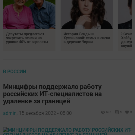
Депутаты предлагают
История Ландыш
Жизнен
закрепить пенсии на
Хусаиновой: семья и сцена
Хайбулл
уровне 40% от зарплаты
в деревне Чирша
до мун
службы
В РОССИИ
Минцифры поддержало работу
российских ИТ-специалистов на
удаленке за границей
admin,
15 декабря 2022 - 08:00
644
0
0