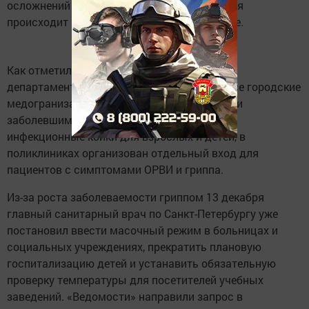
осложнений во время второй волны, которая
происходит как раз в этом весеннем месяце.
Как отметил представитель пресс-службы
департамента здравоохранения Москвы, все городские
медогранизации готовы к оказанию помощи
заболевшим: в стационаре подготовлены
инфекционные койки для взрослых и детей, в
поликлиниках организован отдельный вход для
пациентов с симптомами ОРВИ и гриппа.
Из-за роста заболеваемости гриппом 13 декабря
главный санитарный врач по Санкт-Петербургу уже
постановил ввести масочный режим в больницах и
социальных учреждениях, прекратить плановую
госпитализацию детей и устанавить обязательную
проверку температуры для посетителей учебных
заведений. «Ведомости» направили запрос в