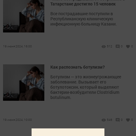
Татарстане достигло 15 человек
Все пострадавшие поступили в
Республиканскую клиническую
инфекционную больницу Казани.
19 июня 2024, 16:00
512
0
0
Как распознать ботулизм?
Ботулизм — это жизнеугрожающее
заболевание. Вызывает его
ботулотоксин, который выделяют
бактерии-возбудители Clostridium
botulinum.
19 июня 2024, 10:00
546
0
0