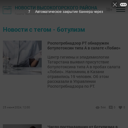
НОВОСТИ ВЫСОКОГОРСКОГО РАЙОНА
18+
7
Автоматическое закрытие баннера через
Газета "Высокогорские вести"
Новости с тегом - ботулизм
Роспотребнадзор РТ обнаружен
ботулотоксин типа А в салате «Лобио»
Центр гигиены и эпидемиологии
Татарстана выявил присутствие
ботулотоксина типа А в пробах салата
«Лобио». Напомним, в Казани
отравились 19 человек. Об этом
рассказали в Управлении
Роспотребнадзора по РТ.
25 июня 2024, 12:00
544
0
0
Число пострадавших от ботулизма в