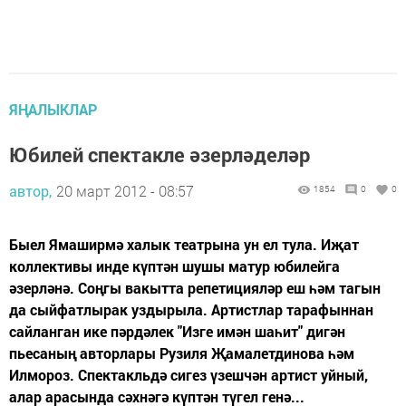
ЯҢАЛЫКЛАР
Юбилей спектакле әзерләделәр
автор,
20 март 2012 - 08:57
1854
0
0
Быел Ямаширмә халык театрына ун ел тула. Иҗат
коллективы инде күптән шушы матур юбилейга
әзерләнә. Соңгы вакытта репетицияләр еш һәм тагын
да сыйфатлырак уздырыла. Артистлар тарафыннан
сайланган ике пәрдәлек "Изге имән шаһит" дигән
пьесаның авторлары Рузиля Җамалетдинова һәм
Илмороз. Спектакльдә сигез үзешчән артист уйный,
алар арасында сәхнәгә күптән түгел генә...