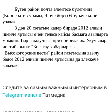
Бүген
район почта элемтәсе
бүлегендә
(Кооператив урамы, 4 нче йорт) Әбүнәче көне
узачак.
8 дән 20 сәгатькә кадәр биредә
2012 елның
икенче яртысы өчен теләсә кайсы басмага язылырга
мөмкин. Һәр язылучыга приз биреләчәк. Укучылар
игътибарына: "Биектау хәбәрләре" -
"Высокогорские вести" район газетасына
язылу
бәясе
2012 елның икенче яртысына да элеккечә
калачак.
Следите за самым важным и интересным в
Telegram-канале
Татмедиа