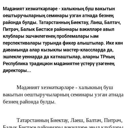
Мәдәният хезмәткәрләре - халыкның буш вакытын
оештыручыларның семинары узган атнада безнең
районда булды. Татарстанның Биектау, Лаеш, Балтач,
Питрәч, Балык Бистәсе районнары вәкилләре авыл
клублары эшчәнлегенең проблемалары һәм
перспективалары турында фикер алыштылар. Ике көн
дәвамында алар кызыклы мастер-классларда да,
эшлекле уеннарда да катнаштылар, аларны ТРның
Республика традицион мәдәниятне үстерү үзәгенең
директоры...
Мәдәният
хезмәткәрләре - халыкның
буш
вакытын оештыручыларның семинары
узган атнада
безнең районда булды.
Татарстанның Биектау, Лаеш, Балтач, Питрәч,
Балык Бистәсе
районнары вәкилләре
авыл клублары