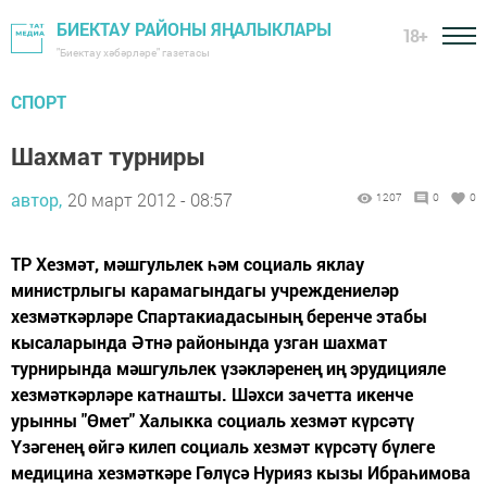
БИЕКТАУ РАЙОНЫ ЯҢАЛЫКЛАРЫ
18+
"Биектау хәбәрләре" газетасы
СПОРТ
Шахмат турниры
автор,
20 март 2012 - 08:57
1207
0
0
ТР Хезмәт, мәшгульлек һәм социаль яклау
министрлыгы карамагындагы учреждениеләр
хезмәткәрләре Спартакиадасының беренче этабы
кысаларында Әтнә районында узган шахмат
турнирында мәшгульлек үзәкләренең иң эрудицияле
хезмәткәрләре катнашты. Шәхси зачетта икенче
урынны "Өмет" Халыкка социаль хезмәт күрсәтү
Үзәгенең өйгә килеп социаль хезмәт күрсәтү бүлеге
медицина хезмәткәре Гөлүсә Нурияз кызы Ибраһимова