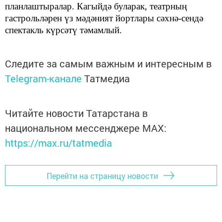
планлаштыралар. Кагыйдә буларак,
театрның
гастрольләрен үз мәдәният йортлары сәхнә-сендә
спектакль күрсәтү
тәмамлый.
Следите за самым важным и интересным в
Telegram-канале
Татмедиа
Читайте новости Татарстана в
национальном мессенджере MАХ:
https://max.ru/tatmedia
Перейти на страницу новости