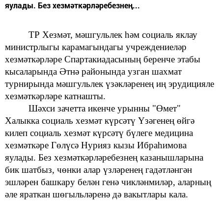
яулады. Без хезмәткәрләребезнең...
ТР Хезмәт, мәшгульлек һәм социаль яклау
министрлыгы карамагындагы
учреждениеләр
хезмәткәрләре
Спартакиадасының беренче этабы
кысаларында Әтнә районында
узган
шахмат
турнирында
мәшгульлек үзәкләренең
иң эрудицияле
хезмәткәрләре катнашты.
Шәхси зачетта икенче урынны
"Өмет"
Халыкка социаль хезмәт күрсәтү Үзәгенең өйгә
килеп социаль хезмәт күрсәтү бүлеге медицина
хезмәткәре
Гөлүсә
Нурияз кызы Ибраһимова
яулады. Без хезмәткәрләребезнең
казанышларына
бик шатбыз, чөнки алар үзләренең гадәтләнгән
эшләрен башкару белән генә чикләнмиләр,
аларның
әле яраткан
шөгыльләренә дә вакытлары кала.