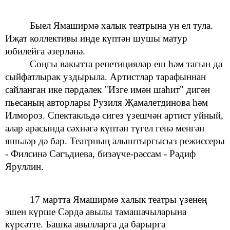
Быел
Ямаширмә халык театрына
ун ел тула.
Иҗат коллективы инде
күптән шушы матур
юбилейга
әзерләнә.
Соңгы вакытта
репетицияләр еш һәм тагын да
сыйфатлырак уздырыла. Артистлар тарафыннан
сайланган
ике
пәрдәлек
"Изге
имән
шаһит"
дигән
пьесаның авторлары Рузиля Җамалетдинова һәм
Илмороз.
Спектакльдә сигез үзешчән
артист
уйный,
алар арасында сәхнәгә
күптән
түгел генә
менгән
яшьләр дә бар. Театрның алыштыргысыз режиссеры
- Филсинә Сәгъдиева, бизәүче-рәссам - Рәдиф
Яруллин.
17 мартта Ямаширмә халык театры үзенең
эшен күрше Сәрдә
авылы тамашачыларына
күрсәтте.
Башка авылларга
да барырга