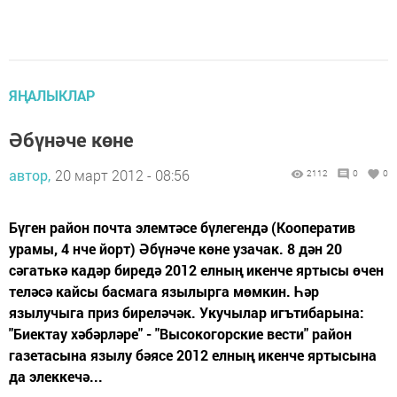
ЯҢАЛЫКЛАР
Әбүнәче көне
автор,
20 март 2012 - 08:56
2112
0
0
Бүген район почта элемтәсе бүлегендә (Кооператив
урамы, 4 нче йорт) Әбүнәче көне узачак. 8 дән 20
сәгатькә кадәр биредә 2012 елның икенче яртысы өчен
теләсә кайсы басмага язылырга мөмкин. Һәр
язылучыга приз биреләчәк. Укучылар игътибарына:
"Биектау хәбәрләре" - "Высокогорские вести" район
газетасына язылу бәясе 2012 елның икенче яртысына
да элеккечә...