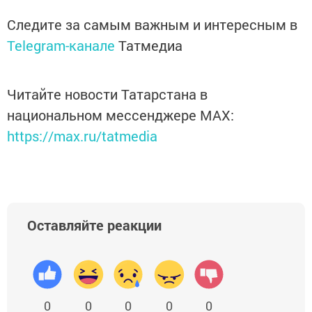
Следите за самым важным и интересным в
Telegram-канале
Татмедиа
Читайте новости Татарстана в
национальном мессенджере MАХ:
https://max.ru/tatmedia
Оставляйте реакции
0
0
0
0
0