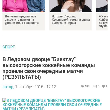
Депутаты предлагают
История Ландыш
Жизнен
закрепить пенсии на
Хусаиновой: семья и сцена
Хайбулл
уровне 40% от зарплаты
в деревне Чирша
до мун
службы
СПОРТ
В Ледовом дворце "Биектау"
высокогорские хоккейные команды
провели свои очередные матчи
(РЕЗУЛЬТАТЫ)
автор,
1 октября 2016 - 12:12
1321
0
0