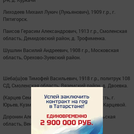
Лиходеев Михаил Лукич (Лукьянович), 1909 г.р., г.
Пятигорск.
Паисов Герасим Александрович, 1913 г.р., Смоленская
область, Демидовский район, д. Трофименка.
Шушлин Василий Андреевич, 1908 г.р., Московская
область, Орехово-Зуевский район.
Шеба(ш)ов Тимофей Васильевич, 1918 г.р., политрук 108
СД, Смоленская область, Вяземский район, д. Двоевка.
(Карцев Семен Петрович), Ивановская область, г.
Юрьев, Кузмановский с/с, с. Дан(иловское), Карцевой.
Доронин Александр Павлович, 1919 г.р., Тульская
область, Веневский район, д. Баково.