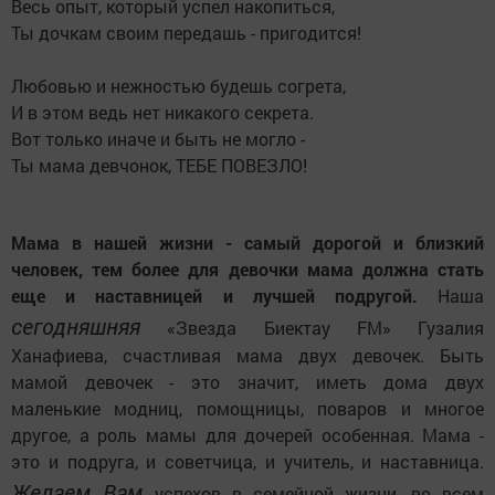
Весь опыт, который успел накопиться,
Ты дочкам своим передашь - пригодится!
Любовью и нежностью будешь согрета,
И в этом ведь нет никакого секрета.
Вот только иначе и быть не могло -
Ты мама девчонок, ТЕБЕ ПОВЕЗЛО!
Мама в нашей жизни -
самый дорогой и близкий
человек, тем более для девочки мама должна стать
еще и наставницей и лучшей подругой.
Наша
сегодняшняя
«Звезда Биектау
FM
» Гузалия
Ханафиева, счастливая мама двух девочек. Быть
мамой девочек - это значит, иметь дома двух
маленькие модниц, помощницы, поваров и многое
другое, а роль мамы для дочерей особенная. Мама -
это и подруга, и советчица, и учитель, и наставница.
Желаем Вам
успехов в семейной жизни, во всем