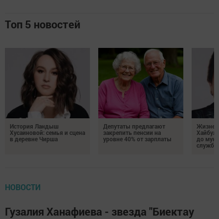
Топ 5 новостей
История Ландыш
Депутаты предлагают
Жизнен
Хусаиновой: семья и сцена
закрепить пенсии на
Хайбулл
в деревне Чирша
уровне 40% от зарплаты
до мун
службы
НОВОСТИ
Гузалия Ханафиева - звезда "Биектау