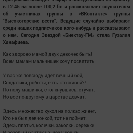
в 12.45 на волне 100,2 fm и рассказывает слушателям
об участниках группы в «ВКонтакте» группы
"Высокогорские вести". Ведущие случайно выбирают
среди наших подписчиков кого-нибудь и рассказывают
о нем. Сегодня Звездой «Биектау-FM» стала Гузалия
Ханафиева.
Как здорово мамой двух девочек быть!
Всем мамам мальчишек хочу посвятить.
У вас же повсюду идет вечный бой,
Солдатики, роботы, есть кто живой?!
По полу машинки, столкнувшись, стучат,
Но все по-другому в царстве девчат.
Здесь множество кукол на полках живет,
Кто не был девчонкой, тот не поймет.
Здесь платья, колечки, заколки, сережки
И розовый бантик на шее у кошки.