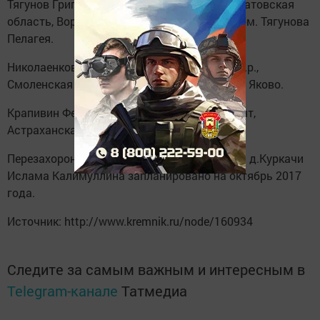
Тягунов Григорий Васильевич, 1918 г.р., Саратовская
область, Ворошиловский район, Усть-Курдюм. Тягунова
Пелагея.
Николаенков Аверьян (Калоратович), 1903 г.р.,
Смоленская область, Краснинский район, д. Яково.
Крапивин Федор Иванович, 1917 г.р., сержант,
Астраханская область.»
Перезахоронение красноармейца, уроженца д.Куркачи
Ислама Калимуллина запланировано на октябрь 2017
года.
Источник: http://www.kremnik.ru/node/160934
Следите за самым важным и интересным в
Telegram-канале
Татмедиа