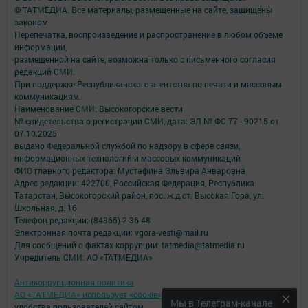
© ТАТМЕДИА. Все материалы, размещенные на сайте, защищены
законом.
Перепечатка, воспроизведение и распространение в любом объеме
информации,
размещенной на сайте, возможна только с письменного согласия
редакций СМИ.
При поддержке Республиканского агентства по печати и массовым
коммуникациям.
Наименование СМИ: Высокогорские вести
№ свидетельства о регистрации СМИ, дата: ЭЛ № ФС 77 - 90215 от
07.10.2025
выдано Федеральной службой по надзору в сфере связи,
информационных технологий и массовых коммуникаций
ФИО главного редактора: Мустафина Эльвира Анваровна
Адрес редакции: 422700, Российская Федерация, Республика
Татарстан, Высокогорский район, пос. ж.д.ст. Высокая Гора, ул.
Школьная, д. 16
Телефон редакции: (84365) 2-36-48
Электронная почта редакции: vgora-vesti@mail.ru
Для сообщений о фактах коррупции: tatmedia@tatmedia.ru
Учредитель СМИ: АО «ТАТМЕДИА»
Антикоррупционная политика
АО «ТАТМЕДИА» использует «cookie»
для персонализации сервисов и
Мы в Телеграм-канале
удобства пользователей сайтом.