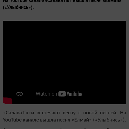
На YouTube канале «СалаваТік» вышла песня «Елмай»
(«Улыбнись»).
«СалаваТік»и встречают весну с новой песней. На
YouTube канале вышла песня «Елмай» («Улыбнись»).