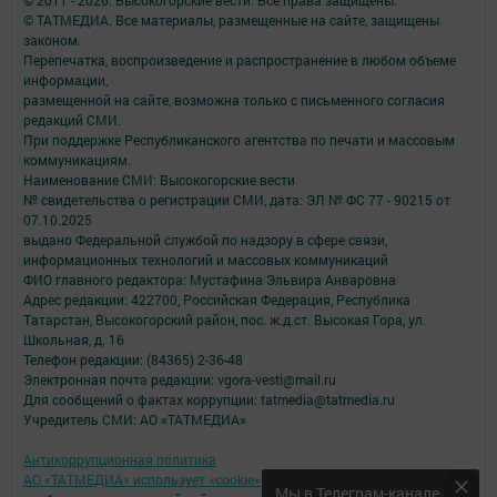
© ТАТМЕДИА. Все материалы, размещенные на сайте, защищены
законом.
Перепечатка, воспроизведение и распространение в любом объеме
информации,
размещенной на сайте, возможна только с письменного согласия
редакций СМИ.
При поддержке Республиканского агентства по печати и массовым
коммуникациям.
Наименование СМИ: Высокогорские вести
№ свидетельства о регистрации СМИ, дата: ЭЛ № ФС 77 - 90215 от
07.10.2025
выдано Федеральной службой по надзору в сфере связи,
информационных технологий и массовых коммуникаций
ФИО главного редактора: Мустафина Эльвира Анваровна
Адрес редакции: 422700, Российская Федерация, Республика
Татарстан, Высокогорский район, пос. ж.д.ст. Высокая Гора, ул.
Школьная, д. 16
Телефон редакции: (84365) 2-36-48
Электронная почта редакции: vgora-vesti@mail.ru
Для сообщений о фактах коррупции: tatmedia@tatmedia.ru
Учредитель СМИ: АО «ТАТМЕДИА»
Антикоррупционная политика
АО «ТАТМЕДИА» использует «cookie»
для персонализации сервисов и
Мы в Телеграм-канале