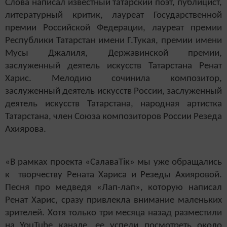
Слова написал известный татарский поэт, публицист,
литературный критик, лауреат Государственной
премии Российской Федерации, лауреат премии
Республики Татарстан имени Г.Тукая, премии имени
Мусы Джалиля, Державинской премии,
заслуженный деятель искусств Татарстана Ренат
Харис. Мелодию сочинила композитор,
заслуженный деятель искусств России, заслуженный
деятель искусств Татарстана, народная артистка
Татарстана, член Союза композиторов России Резеда
Ахиярова.
«В рамках проекта «СалаваТік» мы уже обращались
к творчеству Рената Хариса и Резеды Ахияровой.
Песня про медведя «Лап-лап», которую написал
Ренат Харис, сразу привлекла внимание маленьких
зрителей. Хотя только три месяца назад разместили
на
YouTube канале, ее успели посмотреть около