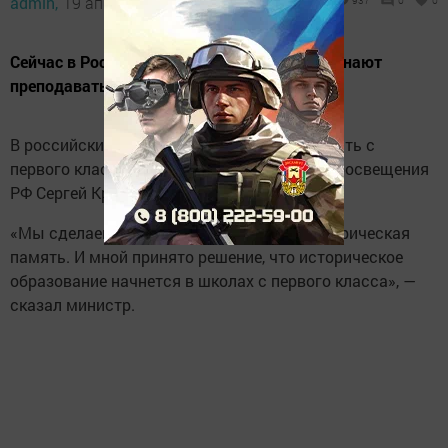
admin,
19 апреля 2022 - 19:00
937
0
0
Сейчас в России историю школьникам начинают
преподавать с пятого класса.
В российских школах историю начнут изучать с
первого класса. Об этом заявил министр просвещения
РФ Сергей Кравцов, сообщает
РИА Новости
.
«Мы сделаем всё, чтобы сохранялась историческая
память. И мной принято решение, что историческое
образование начнется в школах с первого класса», —
сказал министр.