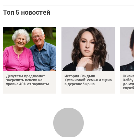
Топ 5 новостей
Депутаты предлагают
История Ландыш
Жизнен
закрепить пенсии на
Хусаиновой: семья и сцена
Хайбулл
уровне 40% от зарплаты
в деревне Чирша
до мун
службы