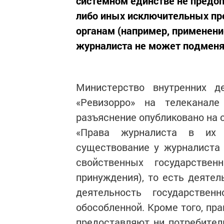
системном единстве не предо
либо иных исключительных пр
органам (например, применени
журналиста не может подменят
Министерство внутренних 
«Ревизорро» на телеканале
разъяснение опубликовано на 
«Права журналиста в их 
существование у журналиста 
свойственных государстве
принуждения), то есть деяте
деятельность государстве
обособленной. Кроме того, пр
предоставляют ни потребител