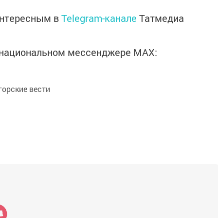
интересным в
Telegram-канале
Татмедиа
в национальном мессенджере MАХ:
орские вести