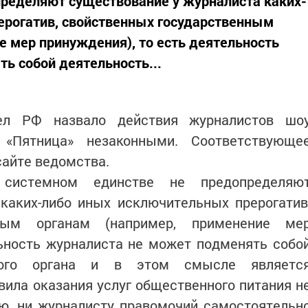
пределяют существование у журналиста каких-
ерогатив, свойственных государственным
е мер принуждения), то есть деятельность
ь собой деятельность...
дел РФ назвало действия журналистов шо
 «Пятница» незаконными. Соответствующе
сайте ведомства.
системном единстве не предопределяю
каких-либо иных исключительных прерогатив
нным органам (например, применение ме
льность журналиста не может подменять собо
нного органа и в этом смысле являетс
авила оказания услуг общественного питания н
ю, ни журналисту правомочий самостоятельн