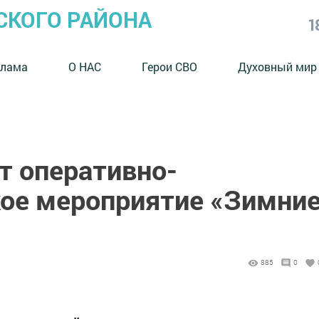
СКОГО РАЙОНА
1
клама
О НАС
Герои СВО
Духовный мир
т оперативно-
ое мероприятие «Зимни
885
0