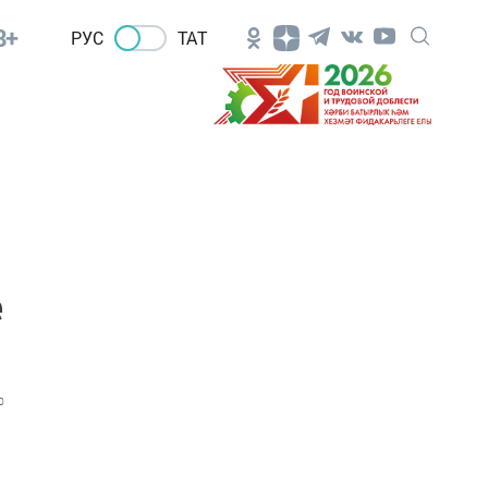
8+
РУС
ТАТ
е
0