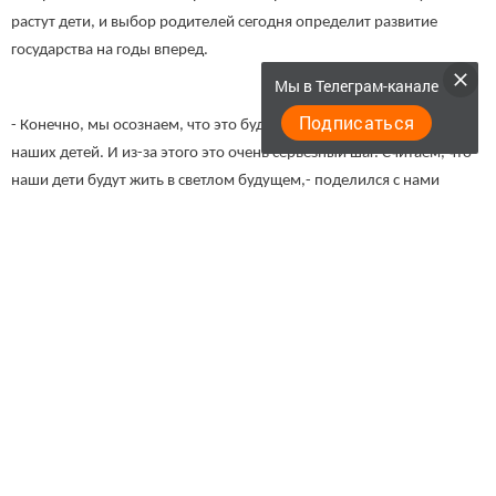
растут дети, и выбор родителей сегодня определит развитие
государства на годы вперед.
Мы в Телеграм-канале
Подписаться
- Конечно, мы осознаем, что это будущее не только наше, но и
наших детей. И из-за этого это очень серьезный шаг. Считаем, что
наши дети будут жить в светлом будущем,- поделился с нами
Наиль Камаев.
К слову большинство жителей Бирюлей и Высокогорского района в
целом воспользовались возможностью проголосовать заранее,
чтобы день посвятить семье и домашним делам.
Эрнест Абдулаев
Следите за самым важным и интересным в
Telegram-канале
Татмедиа