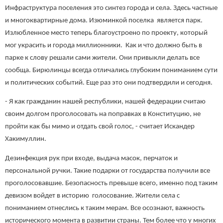
Инфраструктура поселения это синтез города и села. Здесь частные
и многоквартирные дома. Изюминкой поселка является парк.
Излюбленное место теперь благоустроено по проекту, который
мог украсить и города миллионники. Как и что должно быть в
парке к слову решали сами жители. Они привыкли делать все
сообща. Бирюлинцы всегда отличались глубоким пониманием сути
и политических событий. Еще раз это они подтвердили и сегодня.
- Я как гражданин нашей республики, нашей федерации считаю
своим долгом проголосовать на поправках в Конституцию, не
пройти как бы мимо и отдать свой голос, - считает Искандер
Хакимуллин.
Дезинфекция рук при входе, выдача масок, перчаток и
персональной ручки. Такие подарки от государства получили все
проголосовавшие. Безопасность превыше всего, именно под таким
девизом войдет в историю голосование. Жители села с
пониманием отнеслись к таким мерам. Все осознают, важность
исторического момента в развитии страны. Тем более что у многих