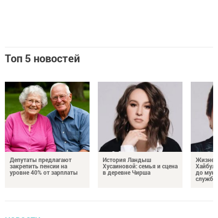
Топ 5 новостей
Депутаты предлагают
История Ландыш
Жизнен
закрепить пенсии на
Хусаиновой: семья и сцена
Хайбулл
уровне 40% от зарплаты
в деревне Чирша
до мун
службы