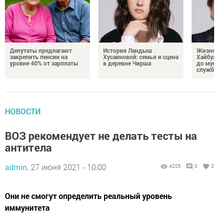
Депутаты предлагают
История Ландыш
Жизнен
закрепить пенсии на
Хусаиновой: семья и сцена
Хайбулл
уровне 40% от зарплаты
в деревне Чирша
до мун
службы
НОВОСТИ
ВОЗ рекомендует не делать тесты на
антитела
admin,
27 июня 2021 - 10:00
4205
0
0
Они не смогут определить реальный уровень
иммунитета