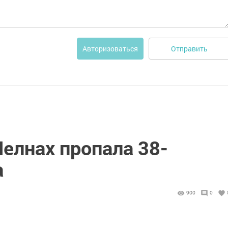
Отправить
Авторизоваться
елнах пропала 38-
а
900
0