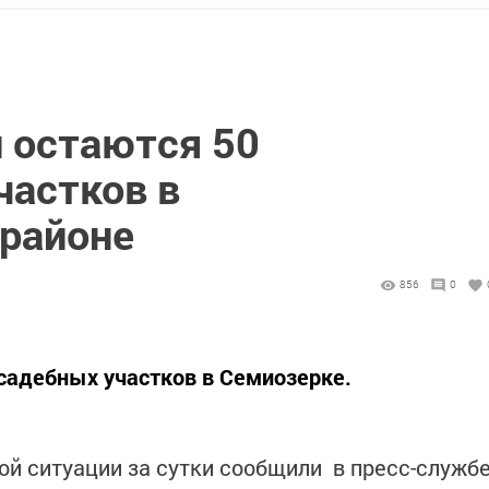
 остаются 50
частков в
районе
856
0
садебных участков в Семиозерке.
й ситуации за сутки сообщили в пресс-служб