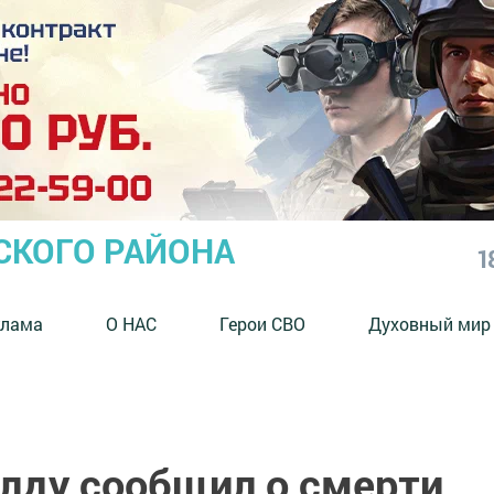
СКОГО РАЙОНА
1
клама
О НАС
Герои СВО
Духовный мир
лду сообщил о смерти