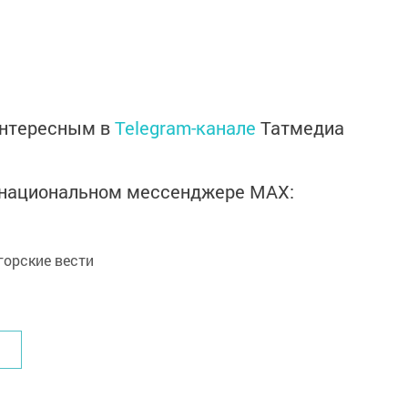
интересным в
Telegram-канале
Татмедиа
в национальном мессенджере MАХ:
орские вести