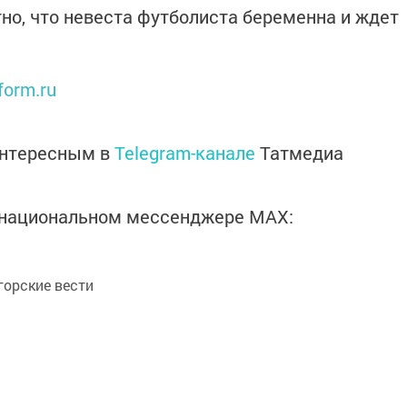
тно, что невеста футболиста беременна и ждет
form.ru
интересным в
Telegram-канале
Татмедиа
в национальном мессенджере MАХ:
орские вести