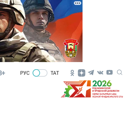
8+
РУС
ТАТ