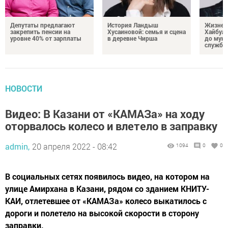
Депутаты предлагают
История Ландыш
Жизнен
закрепить пенсии на
Хусаиновой: семья и сцена
Хайбулл
уровне 40% от зарплаты
в деревне Чирша
до мун
службы
НОВОСТИ
Видео: В Казани от «КАМАЗа» на ходу
оторвалось колесо и влетело в заправку
admin,
20 апреля 2022 - 08:42
1094
0
0
В социальных сетях появилось видео, на котором на
улице Амирхана в Казани, рядом со зданием КНИТУ-
КАИ, отлетевшее от «КАМАЗа» колесо выкатилось с
дороги и полетело на высокой скорости в сторону
заправки.