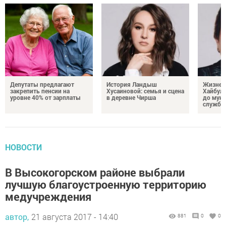
Депутаты предлагают
История Ландыш
Жизнен
закрепить пенсии на
Хусаиновой: семья и сцена
Хайбулл
уровне 40% от зарплаты
в деревне Чирша
до мун
службы
НОВОСТИ
В Высокогорском районе выбрали
лучшую благоустроенную территорию
медучреждения
автор,
21 августа 2017 - 14:40
881
0
0