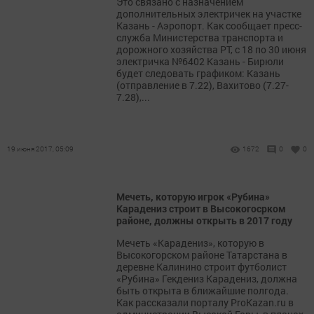
Это связано с назначением
дополнительных электричек на участке
Казань - Аэропорт. Как сообщает пресс-
служба Министерства транспорта и
дорожного хозяйства РТ, с 18 по 30 июня
электричка №6402 Казань - Бирюли
будет следовать графиком: Казань
(отправление в 7.22), Вахитово (7.27-
7.28),...
19 июня 2017, 05:09
1672
0
0
Мечеть, которую игрок «Рубина»
Карадениз строит в Высокогосрком
районе, должны открыть в 2017 году
Мечеть «Карадениз», которую в
Высокогорском районе Татарстана в
деревне Калинино строит футболист
«Рубина» Гекдениз Карадениз, должна
быть открыта в ближайшие полгода.
Как рассказали порталу ProKazan.ru в