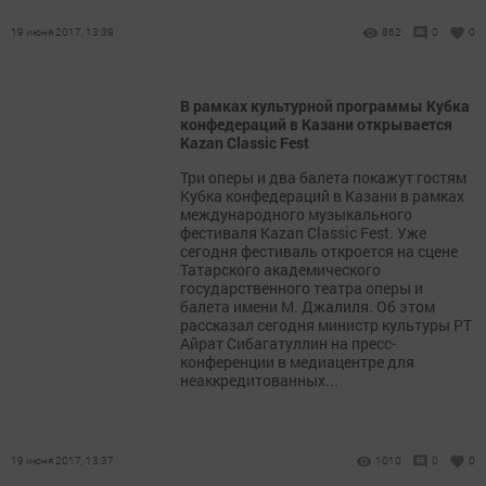
19 июня 2017, 13:39
862
0
0
В рамках культурной программы Кубка
конфедераций в Казани открывается
Kazan Classic Fest
Три оперы и два балета покажут гостям
Кубка конфедераций в Казани в рамках
международного музыкального
фестиваля Kazan Classic Fest. Уже
сегодня фестиваль откроется на сцене
Татарского академического
государственного театра оперы и
балета имени М. Джалиля. Об этом
рассказал сегодня министр культуры РТ
Айрат Сибагатуллин на пресс-
конференции в медиацентре для
неаккредитованных...
19 июня 2017, 13:37
1010
0
0