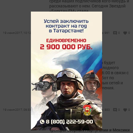
среди наших подписчиков кого-нибудь и
рассказывают о нем. Сегодня Звездой
«Биектау-FM» стала...
19 июня 2017, 10:12
961
0
0
Отключение воды в с.Абла
23 июня 2017 года в с.Абла будет
приостановлено подача холодного
водоснабжения с 8:00 по 16:00 в связи с
проведением плановых работ по
дезинфекции водопроводных сетей и
водонапорных башен поселения.
19 июня 2017, 09:33
883
0
0
Тренеры сборных Португалии и Мексики