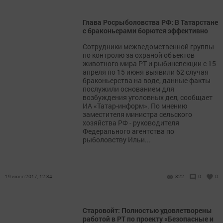
Глава Росрыболовства РФ: В Татарстане
с браконьерами борются эффективно
Сотрудники межведомственной группы
по контролю за охраной объектов
животного мира РТ и рыбинспекции с 15
апреля по 15 июня выявили 62 случая
браконьерства на воде, данные факты
послужили основанием для
возбуждения уголовных дел, сообщает
ИА «Татар-информ». По мнению
заместителя министра сельского
хозяйства РФ - руководителя
Федерального агентства по
рыболовству Ильи...
19 июня 2017, 12:34
822
0
0
Старовойт: Полностью удовлетворены
работой в РТ по проекту «Безопасные и