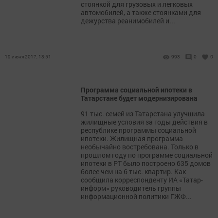
стоянкой для грузовых и легковых
автомобилей, а также стоянками для
дежурства реанимобилей и...
19 июня 2017, 13:51
993
0
0
Программа социальной ипотеки в
Татарстане будет модернизирована
91 тыс. семей из Татарстана улучшила
жилищные условия за годы действия в
республике программы социальной
ипотеки. Жилищная программа
необычайно востребована. Только в
прошлом году по программе социальной
ипотеки в РТ было построено 635 домов
более чем на 6 тыс. квартир. Как
сообщила корреспонденту ИА «Татар-
информ» руководитель группы
информационной политики ГЖФ...