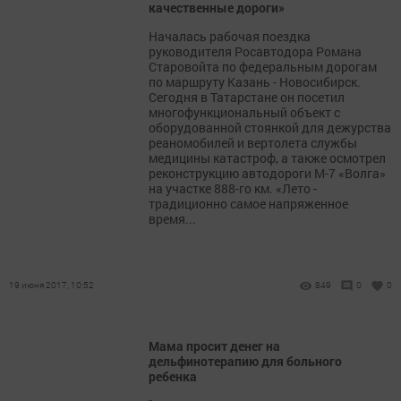
качественные дороги»
Началась рабочая поездка
руководителя Росавтодора Романа
Старовойта по федеральным дорогам
по маршруту Казань - Новосибирск.
Сегодня в Татарстане он посетил
многофункциональный объект с
оборудованной стоянкой для дежурства
реаномобилей и вертолета службы
медицины катастроф, а также осмотрел
реконструкцию автодороги М-7 «Волга»
на участке 888-го км. «Лето -
традиционно самое напряженное
время...
19 июня 2017, 10:52
849
0
0
Мама просит денег на
дельфинотерапию для больного
ребенка