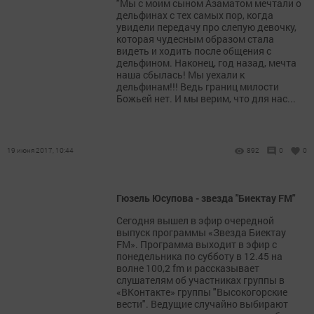
"Мы с моим сыном Азаматом мечтали о
дельфинах с тех самых пор, когда
увидели передачу про слепую девочку,
которая чудесным образом стала
видеть и ходить после общения с
дельфином. Наконец, год назад, мечта
наша сбылась! Мы уехали к
дельфинам!!! Ведь границ милости
Божьей нет. И мы верим, что для нас...
19 июня 2017, 10:44
892
0
0
Гюзель Юсупова - звезда "Биектау FM"
Сегодня вышел в эфир очередной
выпуск программы «Звезда Биектау
FM». Программа выходит в эфир с
понедельника по субботу в 12.45 на
волне 100,2 fm и рассказывает
слушателям об участниках группы в
«ВКонтакте» группы "Высокогорские
вести". Ведущие случайно выбирают