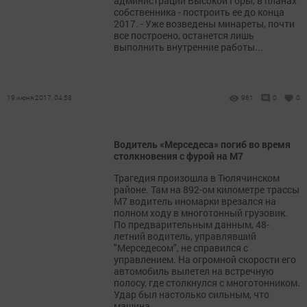
администрации Высокой Горы, в планах
собственника - построить ее до конца
2017. - Уже возведены минареты, почти
все построено, останется лишь
выполнить внутренние работы...
19 июня 2017, 04:58
961
0
0
Водитель «Мерседеса» погиб во время
столкновения с фурой на М7
Трагедия произошла в Тюлячинском
районе. Там на 892-ом километре трассы
М7 водитель иномарки врезался на
полном ходу в многотонный грузовик.
По предварительным данным, 48-
летний водитель, управлявший
"Мерседесом", не справился с
управлением. На огромной скорости его
автомобиль вылетел на встречную
полосу, где столкнулся с многотонником.
Удар был настолько сильным, что
машина...