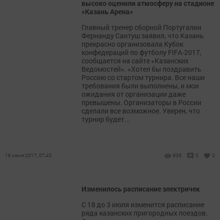
высоко оценили атмосферу на стадионе
«Казань Арена»
Главный тренер сборной Португалии
Фернанду Сантуш заявил, что Казань
прекрасно организовала Кубок
конфедераций по футболу FIFA-2017,
сообщается на сайте «Казанских
Ведомостей». «Хотел бы поздравить
Россию со стартом турнира. Все наши
требования были выполнены, и мои
ожидания от организации даже
превышены. Организаторы в России
сделали все возможное. Уверен, что
турнир будет...
19 июня 2017, 07:40
836
0
0
Изменилось расписание электричек
С 18 до 3 июля изменится расписание
ряда казанских пригородных поездов.