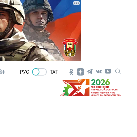
8+
РУС
ТАТ