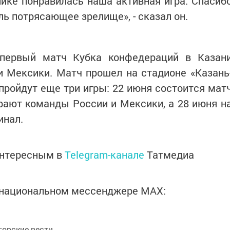
блике понравилась наша активная игра. Спасиб
ь потрясающее зрелище», - сказал он.
 первый матч Кубка конфедераций в Казан
 Мексики. Матч прошел на стадионе «Казань
 пройдут еще три игры: 22 июня состоится мат
рают команды России и Мексики, а 28 июня н
инал.
интересным в
Telegram-канале
Татмедиа
в национальном мессенджере MАХ:
орские вести