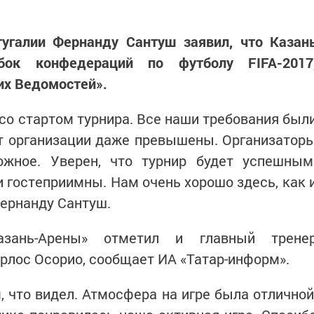
тугалии Фернанду Сантуш заявил, что Казан
убок конфедераций по футболу FIFA-2017
их Ведомостей».
со стартом турнира. Все наши требования был
т организации даже превышены. Организатор
жное. Уверен, что турнир будет успешным
и гостеприимны. Нам очень хорошо здесь, как 
Фернанду Сантуш.
азань-Арены» отметил и главный трене
рлос Осорио, сообщает ИА «Татар-информ».
, что видел. Атмосфера на игре была отличной