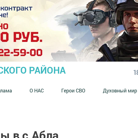
СКОГО РАЙОНА
1
клама
О НАС
Герои СВО
Духовный мир
ы в с.Абла