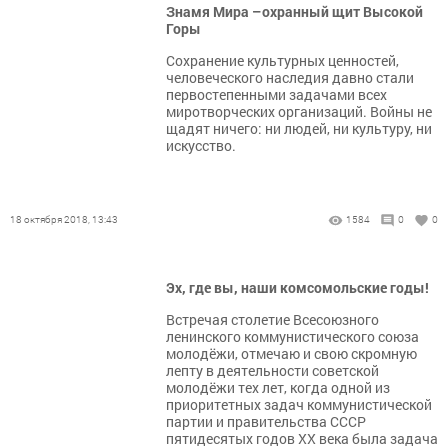
Знамя Мира –охранный щит Высокой
Горы
Сохранение культурных ценностей,
человеческого наследия давно стали
первостепенными задачами всех
миротворческих организаций. Войны не
щадят ничего: ни людей, ни культуру, ни
искусство.
18 октября 2018, 13:43
1584
0
0
Эх, где вы, наши комсомольские годы!
Встречая столетие Всесоюзного
ленинского коммунистического союза
молодёжи, отмечаю и свою скромную
лепту в деятельности советской
молодёжи тех лет, когда одной из
приоритетных задач коммунистической
партии и правительства СССР
пятидесятых годов XX века была задача