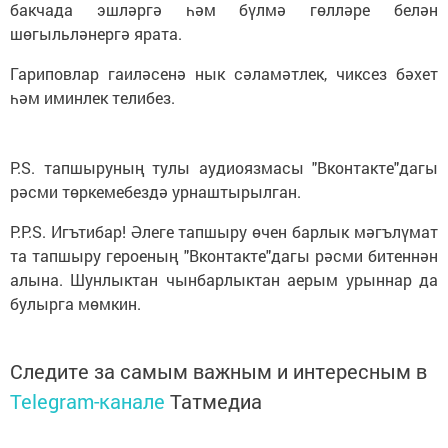
бакчада эшләргә һәм бүлмә гөлләре белән
шөгыльләнергә ярата.
Гариповлар гаиләсенә нык сәламәтлек, чиксез бәхет
һәм иминлек телибез.
P.S. тапшыруның тулы аудиоязмасы "Вконтакте"дагы
рәсми төркемебездә урнаштырылган.
P.P.S. Игътибар! Әлеге тапшыру өчен барлык мәгълүмат
та тапшыру героеның "Вконтакте"дагы рәсми битеннән
алына. Шунлыктан чынбарлыктан аерым урыннар да
булырга мөмкин.
Следите за самым важным и интересным в
Telegram-канале
Татмедиа