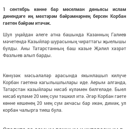
1 сентябрь көнне бар мөселман дөньясы ислам
динендәге иң мөхтәрәм бәйрәмнәрнең берсен Корбан
гаетен бәйрәм итәчәк.
Шул уңайдан әлеге атна башында Казанның Галиев
мәчетендә Казыйлар шурасының чираттагы җыелышы
булды. Аны Татарстанның баш казые Җәлил хәзрәт
Фазлыев алып барды.
Көнүзәк мәсьәләләр арасында якынлашып килүче
Корбан гаетенә кагылышлылары иде. Аерым алганда,
Татарстан казыйлары нисаб күләмен билгеләде. Быел
нисаб күләме 20 мең сум тәшкил итә. Әгәр Корбан гаете
көнне кешенең 20 мең сум акчасы бар икән, димәк, ул
корбан чалырга тиеш була.