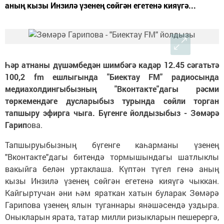
аның кызы Инзилә үзенең сөйгән егетенә кияүгә...
Һәр атнаны дүшәмбедән шимбәгә кадәр 12.45 сәгатьтә
100,2 fm ешлыгында "Биектау FM" радиосында
медиахолдингыбызның "Вконтакте"дагы рәсми
төркемендәге дусларыбыз турында сөйли торган
тапшыру эфирга чыга. Бүгенге йолдызыбыз - Зөмәрә
Гарип
ова.
Тапшыруыбызның бүгенге каһарманы үзенең
"Вконтакте"дагы битендә тормышындагы шатлыклы
вакыйга белән уртаклаша. Күптән түгел генә аның
кызы Инзилә үзенең сөйгән егетенә кияүгә чыккан.
Кайгыртучан әни һәм яраткан хатын буларак Зөмәрә
Гарипова үзенең ялын туганнары янәшәсендә уздыра.
Оныкларын ярата, татар милли ризыкларын пешерергә,