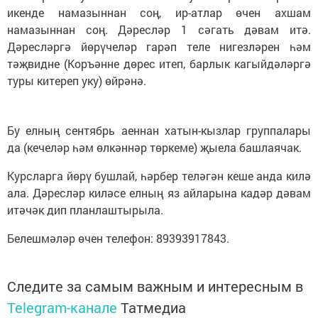
икенде намазыннан соң, ир-атлар өчен ахшам
намазыннан соң. Дәресләр 1 сәгать дәвам итә.
Дәресләргә йөрүчеләр гарәп теле нигезләрен һәм
тәҗвидне (Коръәнне дөрес итеп, барлык кагыйдәләргә
туры китереп уку) өйрәнә.
Бу елның сентябрь аеннан хатын-кызлар группалары
да (кечеләр һәм өлкәннәр төркеме) җыела башлаячак.
Курсларга йөрү бушлай, һәрбер теләгән кеше анда килә
ала. Дәресләр киләсе елның яз айларына кадәр дәвам
итәчәк дип планлаштырыла.
Белешмәләр өчен телефон: 89393917843.
Следите за самым важным и интересным в
Telegram-канале
Татмедиа