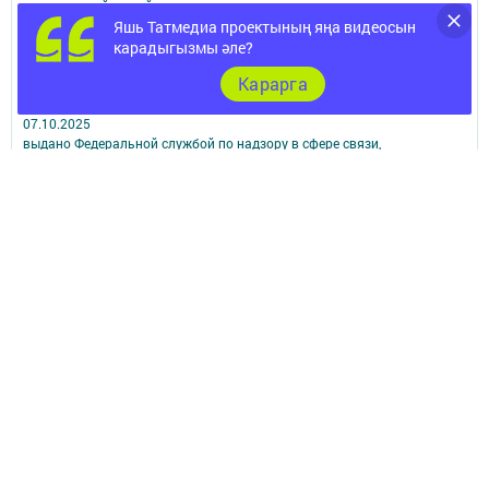
размещенной на сайте, возможна только с письменного согласия
Яшь Татмедиа проектының яңа видеосын
редакций СМИ.
При поддержке Республиканского агентства по печати и массовым
карадыгызмы әле?
коммуникациям.
Карарга
Наименование СМИ: Высокогорские вести
№ свидетельства о регистрации СМИ, дата: ЭЛ № ФС 77 - 90215 от
07.10.2025
выдано Федеральной службой по надзору в сфере связи,
информационных технологий и массовых коммуникаций
ФИО главного редактора: Мустафина Эльвира Анваровна
Адрес редакции: 422700, Российская Федерация, Республика
Татарстан, Высокогорский район, пос. ж.д.ст. Высокая Гора, ул.
Школьная, д. 16
Телефон редакции: (84365) 2-36-48
Электронная почта редакции: vgora-vesti@mail.ru
Для сообщений о фактах коррупции: tatmedia@tatmedia.ru
Учредитель СМИ: АО «ТАТМЕДИА»
Антикоррупционная политика
АО «ТАТМЕДИА» использует «cookie»
для персонализации сервисов и
удобства пользователей сайтом.
Использование «cookie» можно отменить в настройках браузера.
Политика конфиденциальности