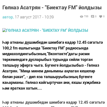
Гөлназ Асатрян - "Биектау FM" йолдызы
автор,
17 август 2017 - 10:39
755
0
0
Һәр атнаны дүшәмбедән шимбәгә кадәр 12.45 сәгатьтә
100,2 fm ешлыгында "Биектау FM" радиосында
медиахолдингыбызның "Вконтакте"дагы рәсми
төркемендәге дусларыбыз турында сөйли торган
тапшыру эфирга чыга. Бүгенге йолдызыбыз - Гөлназ
Асатрян. "Миңа минем дөньямны аңлаган кешеләр
белән рәхәт", - дип яза тапшыруыбызның бүгенге
каһарманы. Гөлназ кайгыртучан әни, яхшы хуҗабикә
һәм яраткан хатын....
Һәр атнаны дүшәмбедән шимбәгә кадәр 12.45 сәгатьтә