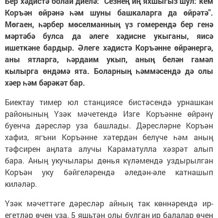
Бер хәдистә болай диелә: "Сезнең иң яхшыгыз шул: кем
Коръән өйрәнә һәм шуны башкаларга да өйрәтә".
Мөгаен, һәрбер мөселманның үз гомерендә бер генә
мәртәбә булса да әлеге хәдисне укыганы, яисә
ишеткәне бардыр. Әлеге хәдистә Коръәнне өйрәнергә,
аны ятларга, һәрдаим укып, аның белән гамәл
кылырга өндәмә ята. Боларның һәммәсендә дә олы
хәер һәм бәрәкәт бар.
Биектау тимер юл станциясе бистәсендә урнашкан
районының Үзәк мәчетендә Изге Коръәнне өйрәнү
буенча дәресләр уза башлады. Дәресләрне Коръән
хафиз, ягъни Коръәнне хәтердән белүче һәм аның
тәфсирен аңлата алучы Караматулла хәзрәт алып
бара. Аның укучылары дөнья күләмендә уздырылган
Коръән уку бәйгеләрендә әледән-әле катнашып
киләләр.
Үзәк мәчеттәге дәресләр айның так көннәрендә ир-
егетләр өчен уза. 5 яшьтән олы булган ир балалар өчен