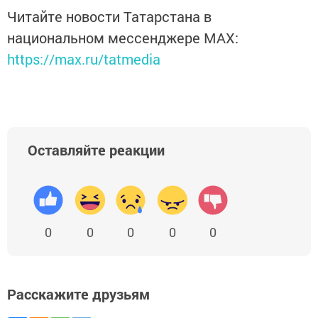
Читайте новости Татарстана в
национальном мессенджере MАХ:
https://max.ru/tatmedia
Оставляйте реакции
0
0
0
0
0
Расскажите друзьям