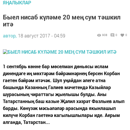
ЯҢАЛЫКЛАР
Быел нисаб күләме 20 мең сум тәшкил
итә
автор,
18 август 2017 - 04:59
908
0
0
1 сентябрь көнне бар мөселман дөньясы ислам
динендәге иң мөхтәрәм бәйрәмнәрнең берсен Корбан
гаетен бәйрәм итәчәк. Шул уңайдан әлеге атна
башында Казанның Галиев мәчетендә Казыйлар
шурасының чираттагы җыелышы булды. Аны
Татарстанның баш казые Җәлил хәзрәт Фазлыев алып
барды. Көнүзәк мәсьәләләр арасында якынлашып
килүче Корбан гаетенә кагылышлылары иде. Аерым
алганда, Татарстан...