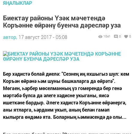
ЯҢАЛЫКЛАР
Биектау районы Үзәк мәчетендә
Коръәнне өйрәнү буенча дәресләр уза
автор,
17 август 2017 - 05:08
1041
0
0
Бер хәдистә болай диелә: "Сезнең иң яхшыгыз шул: кем
Коръән өйрәнә һәм шуны башкаларга да өйрәтә".
Мөгаен, һәрбер мөселманның үз гомерендә бер генә
мәртәбә булса да әлеге хәдисне укыганы, яисә
ишеткәне бардыр. Әлеге хәдистә Коръәнне өйрәнергә,
аны ятларга, һәрдаим укып, аның белән гамәл
кылырга өндәмә ята. Боларның һәммәсендә дә олы...