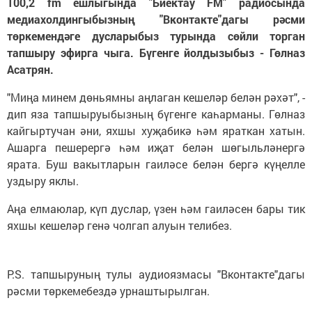
100,2 fm ешлыгында "Биектау FM" радиосында
медиахолдингыбызның "Вконтакте"дагы рәсми
төркемендәге дусларыбыз турында сөйли торган
тапшыру эфирга чыга. Бүгенге йолдызыбыз - Гөлназ
Асатрян.
"Миңа минем дөньямны аңлаган кешеләр белән рәхәт", -
дип яза тапшыруыбызның бүгенге каһарманы. Гөлназ
кайгыртучан әни, яхшы хуҗабикә һәм яраткан хатын.
Ашарга пешерергә һәм иҗат белән шөгыльләнергә
ярата. Буш вакытларын гаиләсе белән бергә күңелле
уздыру яклы.
Аңа елмаюлар, күп дуслар, үзен һәм гаиләсен бары тик
яхшы кешеләр генә чолгап алуын телибез.
P.S. тапшыруның тулы аудиоязмасы "Вконтакте"дагы
рәсми төркемебездә урнаштырылган.