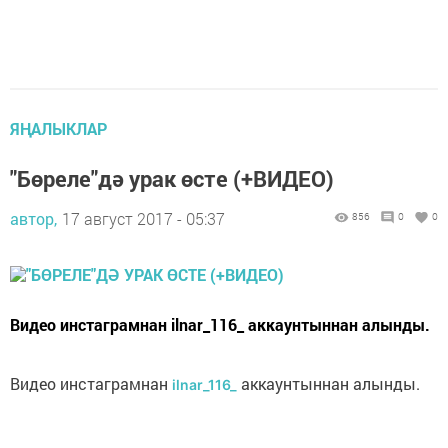
ЯҢАЛЫКЛАР
"Бөреле"дә урак өсте (+ВИДЕО)
автор,
17 август 2017 - 05:37
856
0
0
Видео инстаграмнан ilnar_116_ аккаунтыннан алынды.
Видео инстаграмнан
аккаунтыннан алынды.
ilnar_116_