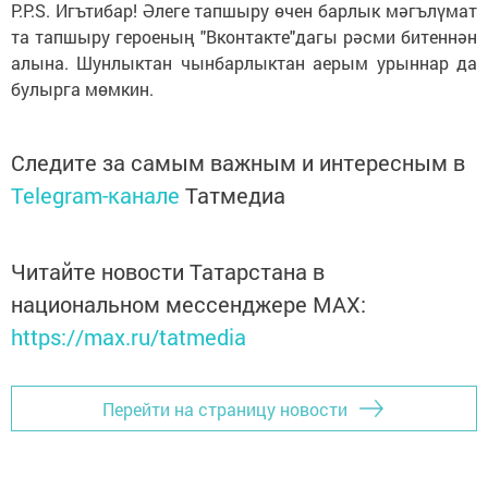
P.P.S. Игътибар! Әлеге тапшыру өчен барлык мәгълүмат
та тапшыру героеның "Вконтакте"дагы рәсми битеннән
алына. Шунлыктан чынбарлыктан аерым урыннар да
булырга мөмкин.
Следите за самым важным и интересным в
Telegram-канале
Татмедиа
Читайте новости Татарстана в
национальном мессенджере MАХ:
https://max.ru/tatmedia
Перейти на страницу новости