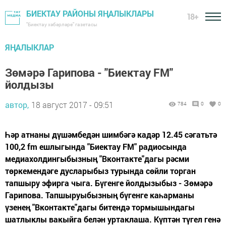
БИЕКТАУ РАЙОНЫ ЯҢАЛЫКЛАРЫ
18+
"Биектау хәбәрләре" газетасы
ЯҢАЛЫКЛАР
Зөмәрә Гарипова - "Биектау FM"
йолдызы
автор,
18 август 2017 - 09:51
784
0
0
Һәр атнаны дүшәмбедән шимбәгә кадәр 12.45 сәгатьтә
100,2 fm ешлыгында "Биектау FM" радиосында
медиахолдингыбызның "Вконтакте"дагы рәсми
төркемендәге дусларыбыз турында сөйли торган
тапшыру эфирга чыга. Бүгенге йолдызыбыз - Зөмәрә
Гарипова. Тапшыруыбызның бүгенге каһарманы
үзенең "Вконтакте"дагы битендә тормышындагы
шатлыклы вакыйга белән уртаклаша. Күптән түгел генә