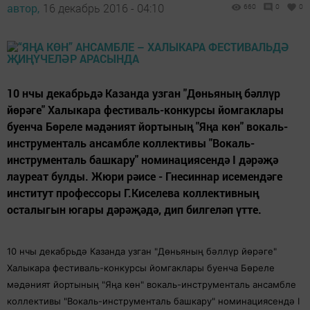
автор,
16 декабрь 2016 - 04:10
660
0
0
10 нчы декабрьдә Казанда узган "Дөньяның бәллүр
йөрәге" Халыкара фестиваль-конкурсы йомгаклары
буенча Бөреле мәдәният йортының "Яңа көн" вокаль-
инструменталь ансамбле коллективы "Вокаль-
инструменталь башкару" номинациясендә I дәрәҗә
лауреат булды. Жюри рәисе - Гнесиннар исемендәге
институт профессоры Г.Киселева коллективның
осталыгын югары дәрәҗәдә, дип билгеләп үтте.
10 нчы декабрьдә Казанда узган "Дөньяның бәллүр йөрәге"
Халыкара фестиваль-конкурсы йомгаклары буенча Бөреле
мәдәният йортының "Яңа көн" вокаль-инструменталь ансамбле
коллективы "Вокаль-инструменталь башкару" номинациясендә I