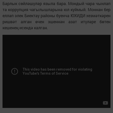
Барлык сөйләшүләр языла бара. Мондый чара чынлап
та коррупция чагылышларына юл куймый. Моннан бер
еллап элек Биектау районы буенча ЮХИДИ хезмәткәрен
ришвәт алган өчен эшеннән азат итүләре бөтен
кешенең исендә калган.