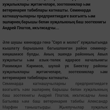
хуҗалыклары җитәкчеләре, зоотехниклар һәм
ветеринария табиблары катнашты. Семинарда
катнашучыларны предприятиедәге вәзгыять һәм
эшләрнең барышы белән хуҗалыкның баш зоотехнигы
Андрей Платов, икътисадчы...
Әле шушы көннәрдә генә "Серп и молот" хуҗалыгында
кышлату барышына багышланган район семинар-
киңәшмәсе булды. Аның эшендә районның Авыл
хуҗалыгы һәм азык-төлек идарәсе начальнигы
Рәхимҗан Кәримов, шулай ук Биектау районы
хуҗалыклары җитәкчеләре, зоотехниклар һәм
ветеринария табиблары катнашты.
Семинарда катнашучыларны предприятиедәге
вәзгыять һәм эшләрнең барышы белән хуҗалыкның
баш зоотехнигы Андрей Платов, икътисадчы Анна
Батыева һәм баш ветеринария табибы Александр
Марфин таныштырды. Җыелучылар хуҗалык