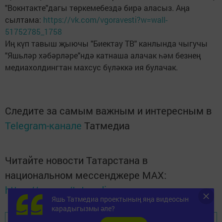
"Вокнтакте"дагы төркемебездә бирә аласыз. Аңа
сылтама:
https://vk.com/vgoravesti?w=wall-
51752785_1758
Иң күп тавыш җыючы "Биектау ТВ" канлында чыгучы
"Яшьләр хәбәрләре"ндә катнаша алачак һәм безнең
медиахолдингтан махсус бүләккә ия булачак.
Следите за самым важным и интересным в
Telegram-канале
Татмедиа
Читайте новости Татарстана в
национальном мессенджере MАХ:
https://max.ru/tatmedia
Яшь Татмедиа проектының яңа видеосын
карадыгызмы әле?