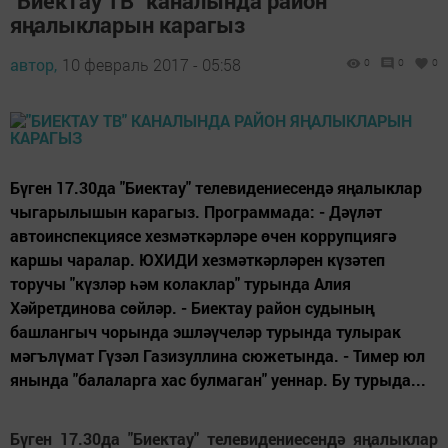
"Биектау ТВ" каналында район
яңалыкларын карагыз
автор,
10 февраль 2017 - 05:58
0
0
0
Бүген 17.30да "Биектау" телевидениесендә яңалыклар
чыгарылышын карагыз. Программада: - Дәүләт
автоинспекциясе хезмәткәрләре өчен коррупциягә
каршы чаралар. ЮХИДИ хезмәткәрләрен күзәтеп
торучы "күзләр һәм колаклар" турында Алия
Хәйретдинова сөйләр. - Биектау район судының
башлангыч чорында эшләүчеләр турында тулырак
мәгълүмат Гүзәл Газизуллина сюжетында. - Тимер юл
янында "балаларга хас булмаган" уеннар. Бу турыда...
Бүген 17.30да "Биектау" телевидениесендә яңалыклар