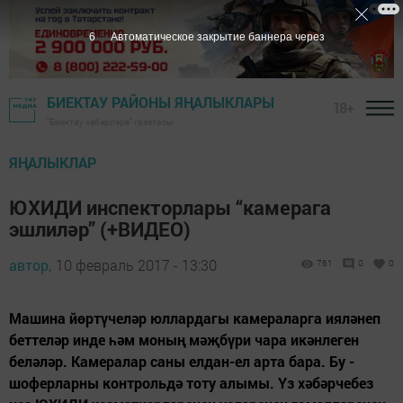
5
Автоматическое закрытие баннера через
БИЕКТАУ РАЙОНЫ ЯҢАЛЫКЛАРЫ
18+
"Биектау хәбәрләре" газетасы
ЯҢАЛЫКЛАР
ЮХИДИ инспекторлары “камерага
эшлиләр” (+ВИДЕО)
автор,
10 февраль 2017 - 13:30
761
0
0
Машина йөртүчеләр юллардагы камераларга ияләнеп
беттеләр инде һәм моның мәҗбүри чара икәнлеген
беләләр. Камералар саны елдан-ел арта бара. Бу -
шоферларны контрольдә тоту алымы. Үз хәбәрчебез