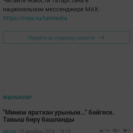
Читайте новости Татарстана в
национальном мессенджере MАХ:
https://max.ru/tatmedia
Перейти на страницу новости
ЯҢАЛЫКЛАР
"Минем яраткан урыным..." бәйгесе.
Тавыш бирү башланды
автор,
15 декабрь 2016 - 18:15
765
0
0