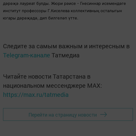
дәрәҗә лауреат булды. Жюри рәисе - Гнесиннар исемендәге
институт профессоры Г.Киселева коллективның осталыгын
югары дәрәҗәдә, дип билгеләп үтте.
Следите за самым важным и интересным в
Telegram-канале
Татмедиа
Читайте новости Татарстана в
национальном мессенджере MАХ:
https://max.ru/tatmedia
Перейти на страницу новости