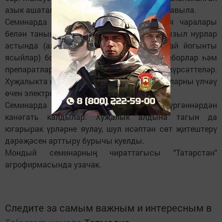
азык ашаталар һәм алар көненә 3 тапкыр савыла.
Семинарда катнашучыларны ветеринария чаралары
белән таныштырдылар, шулай ук инфракызыл нурлар
астында (алар бозауларның үсешенә уңай йогынты
ясыйлар) бозауларны җылыта торган приборлар һәм
препаратларны, техник чараларны күрсәттеләр.
Хуҗалыкта яңалык та бар - яңа туган бозауларны үлчәү
өчен электрон үлчәү алганнар.
Семинарда катнашучылар биредә күргәннәрдән
канәгать калдылар. Хуҗалык алдына тагын да
югарырак үрләрне яулау, шул исәптән сөт җитештерү
дәрәҗәсен арттыру бурычы куелды.
Мондый семинарның чираттагысы "Татарстан"
агрофирмасында узачак.
Следите за самым важным и интересным в