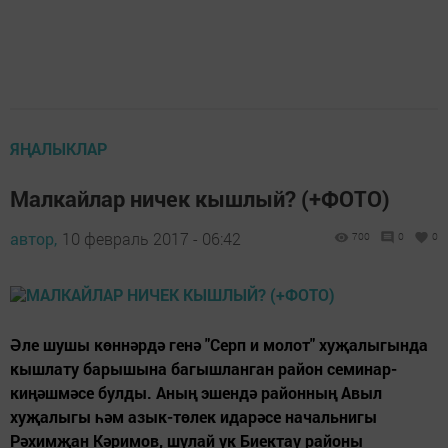
ЯҢАЛЫКЛАР
Малкайлар ничек кышлый? (+ФОТО)
автор,
10 февраль 2017 - 06:42
700
0
0
Әле шушы көннәрдә генә "Серп и молот" хуҗалыгында
кышлату барышына багышланган район семинар-
киңәшмәсе булды. Аның эшендә районның Авыл
хуҗалыгы һәм азык-төлек идарәсе начальнигы
Рәхимҗан Кәримов, шулай ук Биектау районы