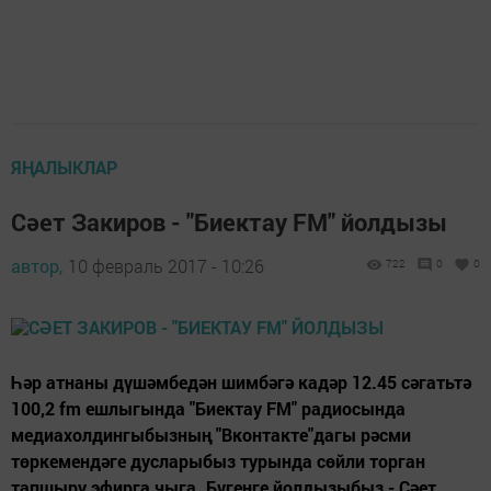
ЯҢАЛЫКЛАР
Сәет Закиров - "Биектау FM" йолдызы
автор,
10 февраль 2017 - 10:26
722
0
0
Һәр атнаны дүшәмбедән шимбәгә кадәр 12.45 сәгатьтә
100,2 fm ешлыгында "Биектау FM" радиосында
медиахолдингыбызның "Вконтакте"дагы рәсми
төркемендәге дусларыбыз турында сөйли торган
тапшыру эфирга чыга. Бүгенге йолдызыбыз - Сәет