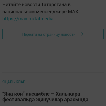
Читайте новости Татарстана в
национальном мессенджере MАХ:
https://max.ru/tatmedia
Перейти на страницу новости
ЯҢАЛЫКЛАР
“Яңа көн” ансамбле – Халыкара
фестивальдә җиңүчеләр арасында