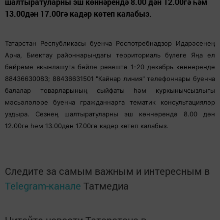
шалтыратуларны эш көннәрендә 8.00 дән 12.00гә һәм
13.00дән 17.00гә кадәр көтеп калабыз.
Татарстан Республикасы буенча Роспотребнадзор Идарәсенең
Арча, Биектау районнарындагы территориаль бүлеге Яңа ел
бәйрәме якынлашуга бәйле рәвештә 1-20 декабрь көннәрендә
88436630083; 88436631501 "Кайнар линия" телефоннары буенча
балалар товарларының сыйфаты һәм куркынычсызлыгы
мәсьәләләре буенча гражданнарга тематик консультацияләр
уздыра. Сезнең шалтыратуларны эш көннәрендә 8.00 дән
12.00гә һәм 13.00дән 17.00гә кадәр көтеп калабыз.
Следите за самым важным и интересным в
Telegram-канале
Татмедиа