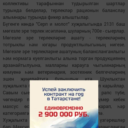
коллективы тарафыннан тудырылган шартлар
турында белделәр, терлекләр рационын баланслау
алымнары турында фикер алыштылар.
Бүгенге көндә "Серп и молот" хуҗалыгында 2131 баш
мөгезле эре терлек исәпләнә, шуларның 700е - сыерлар.
Мөгезле эре терлекләрне ашату - терлекләрнең
тотрыклы һәм югары продуктлылыгының нигезе.
Мөгезле эре терлекләрне ашатуның балансланганлыгы
һәм нормага куелганлыгы алына торган продукциянең
арзанайтылуына, малларны карауга чыгымнарның
кимүенә һәм ветеринария, зоотехник белгечләрнең
эшен җиңеләйтүгә булышлык итә. Шунлыктан
хуҗалыкта бу эшкә фән күзлегеннән чыгып карыйлар.
Савым сыерлары рационына СПАС-СИМ, рапс түбе,
чөгендер патокасы, магнезит, акбур, күмер кебек
махсус өстәмәләр кушалар. Яшенә карап, һәр
категориягә балансланган үз рационы төзелә.
Хуҗалыкта шулай ук сыерлар савуда да үзгәрешләр
бар. Махсус савудагы сыерларга аерым балансланган