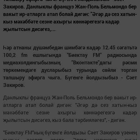
Закиров. Данлыклы француз Жан-Поль Бельмондо бер
вакыт ир-атларга атап болай дигән: "Әгәр дә сез хатын-
кыз мәхәббәте сезне ахыргы көннәрегезгә кадәр
җылытсын дисәгез,...
Һәр атнаны дүшәмбедән шимбәгә кадәр 12.45 сәгатьтә
100,2 fm ешлыгында "Биектау FM" радиосында
медиахолдингыбызның "Вконтакте"дагы рәсми
төркемендәге дусларыбыз турында сөйли торган
тапшыру эфирга чыга. Бүгенге йолдызыбыз - Сәет
Закиров.
Данлыклы француз Жан-Поль Бельмондо бер вакыт ир-
атларга атап болай дигән: "Әгәр дә сез хатын-кыз
мәхәббәте сезне ахыргы көннәрегезгә кадәр
җылытсын дисәгез, кыз бала тәрбияләгез", - дигән.
"Биектау FM"ның бүгенге йолдызы Сәет Закиров үзенең
кызын өзелеп ярата. Әлеге нәтиҗәне аның