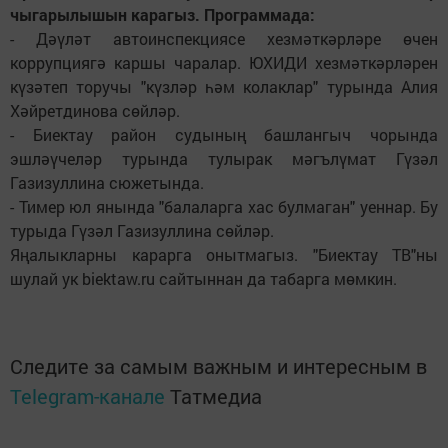
чыгарылышын карагыз. Программада:
- Дәүләт автоинспекциясе хезмәткәрләре өчен
коррупциягә каршы чаралар. ЮХИДИ хезмәткәрләрен
күзәтеп торучы "күзләр һәм колаклар" турында Алия
Хәйретдинова сөйләр.
- Биектау район судының башлангыч чорында
эшләүчеләр турында тулырак мәгълүмат Гүзәл
Газизуллина сюжетында.
- Тимер юл янында "балаларга хас булмаган" уеннар. Бу
турыда Гүзәл Газизуллина сөйләр.
Яңалыкларны карарга онытмагыз. "Биектау ТВ"ны
шулай ук biektaw.ru сайтыннан да табарга мөмкин.
Следите за самым важным и интересным в
Telegram-канале
Татмедиа