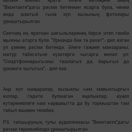
"Вконтакте"дагы рәсми битеннән ясарга була, чөнки
анда шактый гына күп кызының фотолары
урнаштырылган.
Сәетнең иң яраткан шөгыльләренең берсе итеп гөмбә
җыюны атарга була. "Урманда бик тә рәхәт",- дип язган
ул үзенең рәсми битендә. Әлеге гаҗәеп манзараны,
матур табигатьне күзәтергә чыгарга өнләп ул:
"Смартфоннарыгызны ташлагыз да, барыгыз да
урманга чыгыгыз", - дип яза.
Аңа күп маҗаралар, кызыклы һәм мавыктыргыч
юллар, гадәти булмаган яңалыклар, күңел
күтәренкелеге һәм һәрвакытта да бу тормыштан тәм
табып яшәвен телибез.
P.S. тапшыруның тулы аудиоязмасы "Вконтакте"дагы
рәсми төркемебездә урнаштырылган.