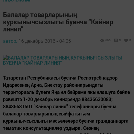
Балалар товарларының
куркынычсызлыгы буенча “Кайнар
линия”
автор,
16 декабрь 2016 - 04:05
660
0
0
Татарстан Республикасы буенча Роспотребнадзор
Идарәсенең Арча, Биектау районнарындагы
территориаль бүлеге Яңа ел бәйрәме якынлашуга бәйле
рәвештә 1-20 декабрь көннәрендә 88436630083;
88436631501 "Кайнар линия" телефоннары буенча
балалар товарларының сыйфаты һәм
куркынычсызлыгы мәсьәләләре буенча гражданнарга
тематик консультацияләр уздыра. Сезнең