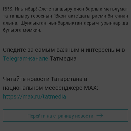
P.P.S. Игътибар! Әлеге тапшыру өчен барлык мәгълүмат
та тапшыру героеның "Вконтакте"дагы рәсми битеннән
алына. Шунлыктан чынбарлыктан аерым урыннар да
булырга мөмкин.
Следите за самым важным и интересным в
Telegram-канале
Татмедиа
Читайте новости Татарстана в
национальном мессенджере MАХ:
https://max.ru/tatmedia
Перейти на страницу новости