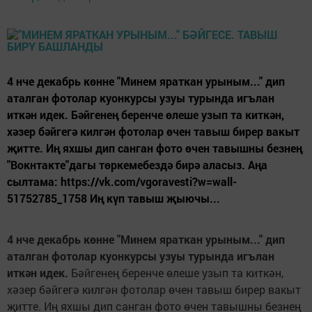
4 нче декабрь көнне "Минем яраткан урыным..." дип
аталган фотолар куонкурсы узуы турында игълан
иткән идек. Бәйгенең беренче өлеше узып та киткән,
хәзер бәйгегә килгән фотолар өчен тавыш бирер вакыт
җитте. Иң яхшы дип санган фото өчен тавышны безнең
"Вокнтакте"дагы төркемебездә бирә аласыз. Аңа
сылтама: https://vk.com/vgoravesti?w=wall-
51752785_1758 Иң күп тавыш җыючы...
4 нче декабрь көнне "Минем яраткан урыным..." дип
аталган фотолар куонкурсы узуы турында игълан
иткән идек.
Бәйгенең беренче өлеше узып та киткән,
хәзер бәйгегә килгән фотолар өчен тавыш бирер вакыт
җитте. Иң яхшы дип санган фото өчен тавышны безнең