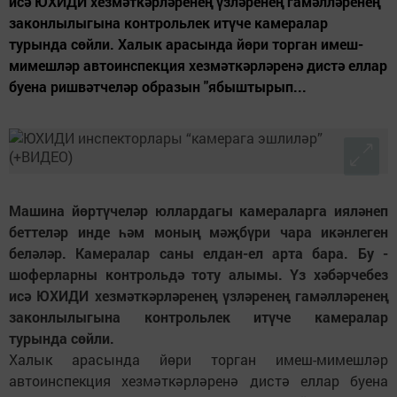
исә ЮХИДИ хезмәткәрләренең үзләренең гамәлләренең
законлылыгына контрольлек итүче камералар
турында сөйли. Халык арасында йөри торган имеш-
мимешләр автоинспекция хезмәткәрләренә дистә еллар
буена ришвәтчеләр образын "ябыштырып...
Машина йөртүчеләр юллардагы камераларга ияләнеп
беттеләр инде һәм моның мәҗбүри чара икәнлеген
беләләр. Камералар саны елдан-ел арта бара. Бу -
шоферларны контрольдә тоту алымы. Үз хәбәрчебез
исә ЮХИДИ хезмәткәрләренең үзләренең гамәлләренең
законлылыгына контрольлек итүче камералар
турында сөйли.
Халык арасында йөри торган имеш-мимешләр
автоинспекция хезмәткәрләренә дистә еллар буена