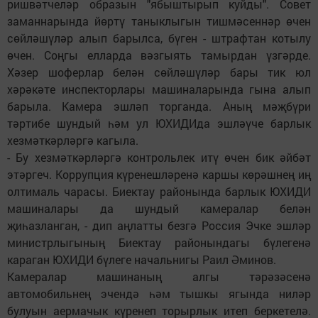
ришвәтчеләр образын "ябыштырып куйды". Совет
заманнарында йөртү таныклыгын тишмәсеннәр өчен
сөйләшүләр алып барылса, бүген - штрафтан котылу
өчен. Соңгы елларда вәзгыять тамырдан үзгәрде.
Хәзер шоферлар белән сөйләшүләр бары тик юл
хәрәкәте инспекторлары машиналарында гына алып
барыла. Камера эшләп торганда. Аның мәҗбүри
тәртибе шундый һәм ул ЮХИДИда эшләүче барлык
хезмәткәрләргә кагыла.
- Бу хезмәткәрләргә контрольлек итү өчен бик әйбәт
этәргеч. Коррупция күренешләренә каршы көрәшнең иң
олтималь чарасы. Биектау районында барлык ЮХИДИ
машиналары да шундый камералар белән
җиһазланган, - дип аңлатты безгә Россия Эчке эшләр
министрлыгының Биектау районындагы бүлегенә
караган ЮХИДИ бүлеге начальнигы Раил Әминов.
Камералар машинаның алгы тәрәзәсенә
автомобильнең эчендә һәм тышкы ягында ниләр
булуын аермачык күренеп торырлык итеп беркетелә.