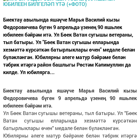
Биектау авылында яшәүче Марья Василий кызы
Федоровичева бүген 9 апрельдә үзенең 90 яшьлек
юбилеен бәйрәм итә. Ул Бөек Ватан сугышы ветераны,
тыл батыры. Ул "Бөек Ватан сугышы елларында
хезмәттә күрсәткән батырлыклары өчен" медале белән
бүләкләнгән. Юбилярны әлеге матур бәйрәме белән
тәбрик итәргә район башлыгы Рөстәм Кәлимуллин да
килде. Ул юбилярга...
Биектау авылында яшәүче Марья Василий кызы
Федоровичева бүген 9 апрельдә үзенең 90 яшьлек
юбилеен бәйрәм итә.
Ул Бөек Ватан сугышы ветераны, тыл батыры. Ул "Бөек
Ватан сугышы елларында хезмәттә күрсәткән
батырлыклары өчен" медале белән бүләкләнгән.
Юбилярны әлеге матур бәйрәме белән тәбрик итәргә