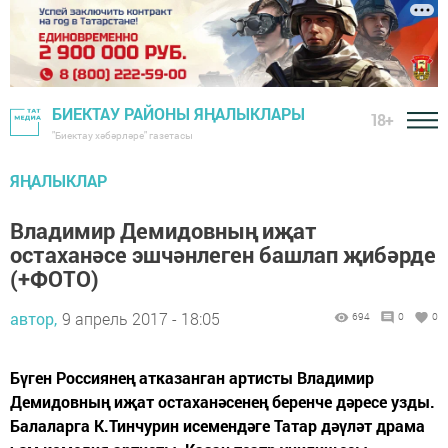
БИЕКТАУ РАЙОНЫ ЯҢАЛЫКЛАРЫ
18+
"Биектау хәбәрләре" газетасы
ЯҢАЛЫКЛАР
Владимир Демидовның иҗат
остаханәсе эшчәнлеген башлап җибәрде
(+ФОТО)
автор,
9 апрель 2017 - 18:05
694
0
0
Бүген Россиянең атказанган артисты Владимир
Демидовның иҗат остаханәсенең беренче дәресе узды.
Балаларга К.Тинчурин исемендәге Татар дәүләт драма