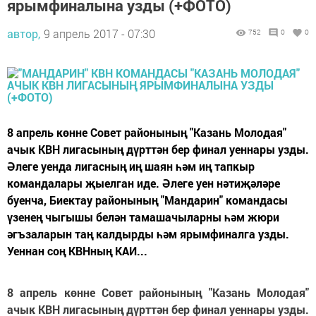
ярымфиналына узды (+ФОТО)
автор,
9 апрель 2017 - 07:30
752
0
0
8 апрель көнне Совет районының "Казань Молодая"
ачык КВН лигасының дүрттән бер финал уеннары узды.
Әлеге уенда лигасның иң шаян һәм иң тапкыр
командалары җыелган иде. Әлеге уен нәтиҗәләре
буенча, Биектау районының "Мандарин" командасы
үзенең чыгышы белән тамашачыларны һәм жюри
әгъзаларын таң калдырды һәм ярымфиналга узды.
Уеннан соң КВНның КАИ...
8 апрель көнне Совет районының "Казань Молодая"
ачык КВН лигасының дүрттән бер финал уеннары узды.