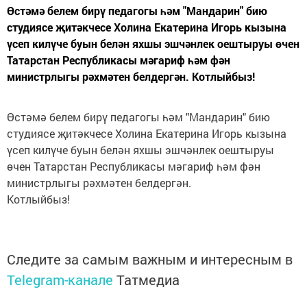
Өстәмә белем бирү педагогы һәм "Мандарин" бию
студиясе җитәкчесе Холина Екатерина Игорь кызына
үсеп килүче буын белән яхшы эшчәнлек оештыруы өчен
Татарстан Республикасы мәгариф һәм фән
министрлыгы рәхмәтен белдергән. Котлыйбыз!
Өстәмә белем бирү педагогы һәм "Мандарин" бию
студиясе җитәкчесе Холина Екатерина Игорь кызына
үсеп килүче буын белән яхшы эшчәнлек оештыруы
өчен Татарстан Республикасы мәгариф һәм фән
министрлыгы рәхмәтен белдергән.
Котлыйбыз!
Следите за самым важным и интересным в
Telegram-канале
Татмедиа