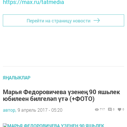
https://max.ru/tatmedia
Перейти на страницу новости
ЯҢАЛЫКЛАР
Марья Федоровичева үзенең 90 яшьлек
юбилеен билгеләп үтә (+ФОТО)
автор,
9 апрель 2017 - 05:20
717
0
0