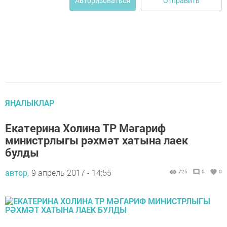
Отправить
Авторизоваться
ЯҢАЛЫКЛАР
Екатерина Холина ТР Мәгариф
министрлыгы рәхмәт хатына лаек
булды
автор,
9 апрель 2017 - 14:55
725
0
0