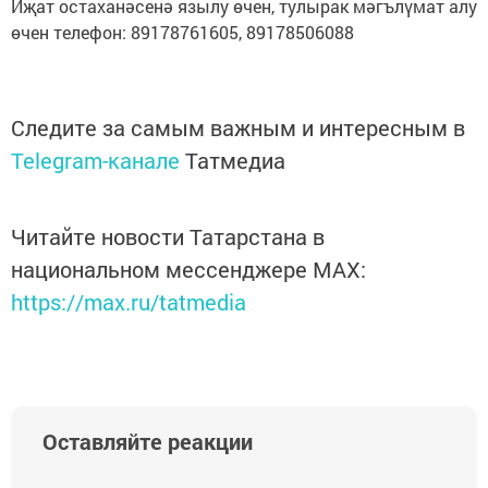
Иҗат остаханәсенә язылу өчен, тулырак мәгълүмат алу
өчен телефон: 89178761605, 89178506088
Следите за самым важным и интересным в
Telegram-канале
Татмедиа
Читайте новости Татарстана в
национальном мессенджере MАХ:
https://max.ru/tatmedia
Оставляйте реакции