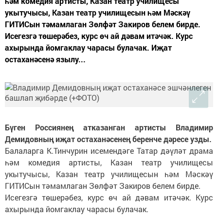
һәм комедия артисты, Казан театр училищесы
укытучысы, Казан театр училищесын һәм Мәскәү
ГИТИСын тәмамлаган Зөлфәт Закиров белем бирде.
Исегезгә төшерәбез, курс өч ай дәвам итәчәк. Курс
ахырында йомгаклау чарасы булачак. Иҗат
остаханәсенә язылу...
Бүген Россиянең атказанган артисты Владимир
Демидовның иҗат остаханәсенең беренче дәресе узды.
Балаларга К.Тинчурин исемендәге Татар дәүләт драма
һәм комедия артисты, Казан театр училищесы
укытучысы, Казан театр училищесын һәм Мәскәү
ГИТИСын тәмамлаган Зөлфәт Закиров белем бирде.
Исегезгә төшерәбез, курс өч ай дәвам итәчәк. Курс
ахырында йомгаклау чарасы булачак.