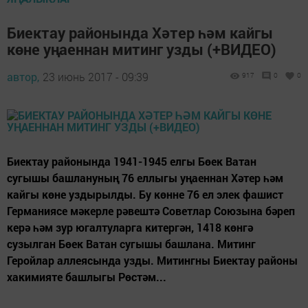
Биектау районында Хәтер һәм кайгы
көне уңаеннан митинг узды (+ВИДЕО)
автор,
23 июнь 2017 - 09:39
917
0
0
Биектау районында 1941-1945 елгы Бөек Ватан
сугышы башлануның 76 еллыгы уңаеннан Хәтер һәм
кайгы көне уздырылды. Бу көнне 76 ел элек фашист
Германиясе мәкерле рәвештә Советлар Союзына бәреп
керә һәм зур югалтуларга китергән, 1418 көнгә
сузылган Бөек Ватан сугышы башлана. Митинг
Геройлар аллеясында узды. Митингны Биектау районы
хакимияте башлыгы Рөстәм...