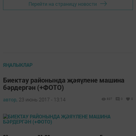
Перейти на страницу новости
ЯҢАЛЫКЛАР
Биектау районында җәяүлене машина
бәрдергән (+ФОТО)
автор,
23 июнь 2017 - 13:14
837
0
0