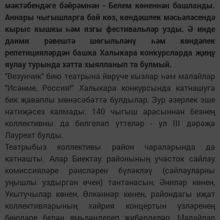
мәктәбендәге бәйрәмнән - Белем көненнән башланды.
Аннары чыгышларга бай көз, көндәшлек мәсьәләсендә
кырыс кышкы һәм язгы фестивальләр узды. Ә инде
даими рәвештә шөгыльләнү һәм көндәлек
репетицияләрдән башка Халыкара конкурсларда җиңү
яулау турында хәтта хыялланып та булмый.
"Везунчик" бию театрына йөрүче кызлар һәм малайлар
"Исәнме, Россия!" Халыкара конкурсында катнашуга
бик җаваплы мөнәсәбәттә булдылар. Зур әзерлек эше
нәтиҗәсез калмады: 140 чыгыш арасыннан безнең
коллективны да билгеләп үттеләр - ул III дәрәҗә
Лауреат булды.
Театрыбыз коллективы район чараларында да
катнашты. Алар Биектау районының участок сайлау
комиссияләре рәисләрен бүләкләү (сайлауларны
уңышлы уздырган өчен) тантанасын, Әниләр көнен,
Укытучылар көнен, Өлкәннәр көнен, райондагы иҗат
коллективларының хәйрия концертын үзләренең
биюләре белән ямьләндереп җибәрделәр. Малайлар