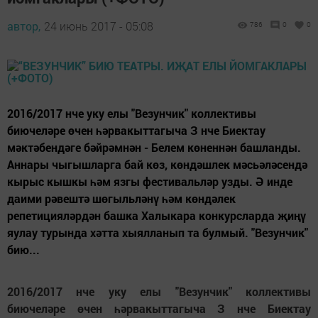
автор,
24 июнь 2017 - 05:08
786
0
0
2016/2017 нче уку елы "Везунчик" коллективы
биючеләре өчен һәрвакыттагыча З нче Биектау
мәктәбендәге бәйрәмнән - Белем көненнән башланды.
Аннары чыгышларга бай көз, көндәшлек мәсьәләсендә
кырыс кышкы һәм язгы фестивальләр узды. Ә инде
даими рәвештә шөгыльләнү һәм көндәлек
репетицияләрдән башка Халыкара конкурсларда җиңү
яулау турында хәтта хыялланып та булмый. "Везунчик"
бию...
2016/2017 нче уку елы "Везунчик" коллективы
биючеләре өчен һәрвакыттагыча З нче Биектау