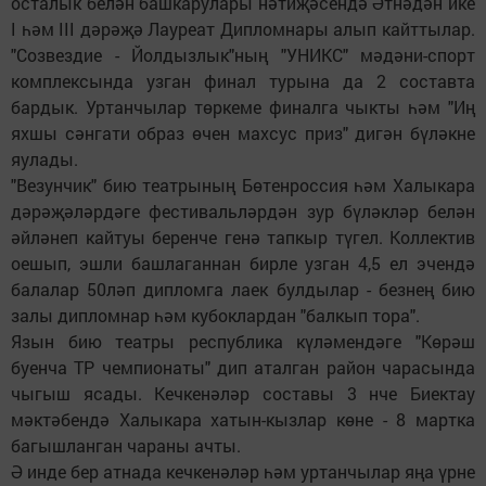
осталык белән башкарулары нәтиҗәсендә Әтнәдән ике
I һәм III дәрәҗә Лауреат Дипломнары алып кайттылар.
"Созвездие - Йолдызлык"ның "УНИКС" мәдәни-спорт
комплексында узган финал турына да 2 составта
бардык. Уртанчылар төркеме финалга чыкты һәм "Иң
яхшы сәнгати образ өчен махсус приз" дигән бүләкне
яулады.
"Везунчик" бию театрының Бөтенроссия һәм Халыкара
дәрәҗәләрдәге фестивальләрдән зур бүләкләр белән
әйләнеп кайтуы беренче генә тапкыр түгел. Коллектив
оешып, эшли башлаганнан бирле узган 4,5 ел эчендә
балалар 50ләп дипломга лаек булдылар - безнең бию
залы дипломнар һәм кубоклардан "балкып тора".
Язын бию театры республика күләмендәге "Көрәш
буенча ТР чемпионаты" дип аталган район чарасында
чыгыш ясады. Кечкенәләр составы 3 нче Биектау
мәктәбендә Халыкара хатын-кызлар көне - 8 мартка
багышланган чараны ачты.
Ә инде бер атнада кечкенәләр һәм уртанчылар яңа үрне