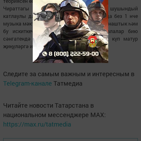
теориясен өйрәнергә дә өлгерәләр.
Чираттагы уку-бию елы тәмам һәм шушындый
катлаулы да, нәтиҗәле дә елның азагында без 1 нче
музыка мәктәбенең отчет концертында катнаштык һәм
бу искиткеч вакыйга булды! Безнең балалар бию
сәнгатендә зур камиллеккә һәм әле бик күп матур
җиңүләргә ирешерләр, дип ышанабыз.
Следите за самым важным и интересным в
Telegram-канале
Татмедиа
Читайте новости Татарстана в
национальном мессенджере MАХ:
https://max.ru/tatmedia