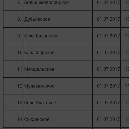
7.
Большековалинское
01.07.2017
1
8.
Дубьязское
01.07.2017
1
9.
Иске-Казанское
01.07.2017
1
10.
Казакларское
01.07.2017
1
11.
Мемдельское
01.07.2017
1
12.
Мульминское
01.07.2017
1
13.
Село-Алатское
01.07.2017
1
14.
Суксинское
01.07.2017
1