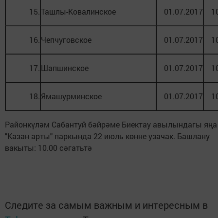
15.
Ташлы-Ковалинское
01.07.2017
1
16.
Чепчуговское
01.07.2017
1
17.
Шапшинское
01.07.2017
1
18.
Ямашурминское
01.07.2017
1
Районкүләм Сабантуй бәйрәме Биектау авылындагы яңа
"Казан арты" паркында 22 июль көнне узачак. Башлану
вакыты: 10.00 сәгатьтә
Следите за самым важным и интересным в