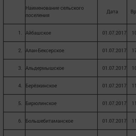
Наименование сельского
Дата
В
поселения
1.
Айбашское
01.07.2017
1
2.
Алан-Бексерское
01.07.2017
1
3.
Альдермышское
01.07.2017
1
4.
Берёзкинское
01.07.2017
1
5.
Бирюлинское
01.07.2017
1
6.
Большебитаманское
01.07.2017
1