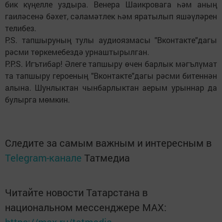
бик күңелле уздыра. Венера Шаикровага һәм аның
гаиләсенә бәхет, сәламәтлек һәм яратылып яшәүләрен
телибез.
P.S. тапшыруның тулы аудиоязмасы "Вконтакте"дагы
рәсми төркемебездә урнаштырылган.
P.P.S. Игътибар! Әлеге тапшыру өчен барлык мәгълүмат
та тапшыру героеның "Вконтакте"дагы рәсми битеннән
алына. Шунлыктан чынбарлыктан аерым урыннар да
булырга мөмкин.
Следите за самым важным и интересным в
Telegram-канале
Татмедиа
Читайте новости Татарстана в
национальном мессенджере MАХ: