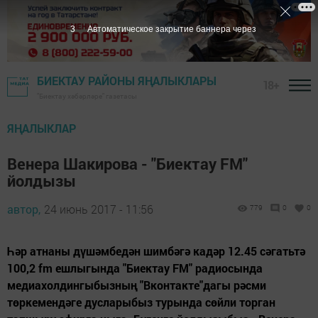
1
Автоматическое закрытие баннера через
БИЕКТАУ РАЙОНЫ ЯҢАЛЫКЛАРЫ
18+
"Биектау хәбәрләре" газетасы
ЯҢАЛЫКЛАР
Венера Шакирова - "Биектау FM"
йолдызы
автор,
24 июнь 2017 - 11:56
779
0
0
Һәр атнаны дүшәмбедән шимбәгә кадәр 12.45 сәгатьтә
100,2 fm ешлыгында "Биектау FM" радиосында
медиахолдингыбызның "Вконтакте"дагы рәсми
төркемендәге дусларыбыз турында сөйли торган