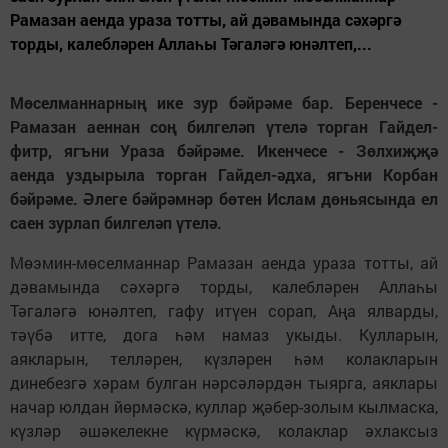
Рамазан аенда ураза тотты, ай дәвамында сәхәргә
торды, калебләрен Аллаһы Тәгаләгә юнәлтеп,...
Мөселманнарның ике зур бәйрәме бар. Беренчесе -
Рамазан аеннан соң билгеләп үтелә торган Гайдел-
фитр, ягъни Ураза бәйрәме. Икенчесе - Зөлхиҗҗә
аенда уздырыла торган Гайдел-әдха, ягъни Корбан
бәйрәме. Әлеге бәйрәмнәр бөтен Ислам дөньясында ел
саен зурлап билгеләп үтелә.
Мөэмин-мөселманнар Рамазан аенда ураза тотты, ай
дәвамында сәхәргә торды, калебләрен Аллаһы
Тәгаләгә юнәлтеп, гафу итүен сорап, Аңа ялварды,
тәүбә итте, дога һәм намаз укыды. Кулларын,
аякларын, телләрен, күзләрен һәм колакларын
динебезгә хәрам булган нәрсәләрдән тыярга, аяклары
начар юлдан йөрмәскә, куллар җәбер-золым кылмаска,
күзләр әшәкелекне күрмәскә, колаклар әхлаксыз