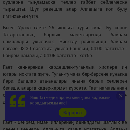
сүзләрне тыңламаска, телләр гайбәт сөйләмәскә
тырышты. Шул рәвешле алар Аллаһыга кол булу
имтиханын үтте.
Быел Ураза гаете 25 июньгә туры килә. Бу көнне
Татарстанның барлык мәчетләрендә бәйрәм
намазлары укылачак. Биектау районында бәйрәм
вәгазе 03:30 сәгатьтә укыла башлый, 04:00 сәгатьтә -
бәйрәм намазы, ә 04:05 сәгатьтә - хөтбә.
Гает көннәрендә кардәшлек-туганлык хисләре иң
югары ноктага җитә. Туган-тумача бер-берсенә кунакка
йөри, балалар ата-аналары янына барып хәлләрен
белешә, аларга кадер-хөрмәт күрсәтә. Гает намазыннан
соң авыруларның хәлен белешү, мәрхүмнәрне хәер-
Яшь Татмедиа проектының яңа видеосын
догалар белән искә алу да саваплы эшләрдән санала.
карадыгызмы әле?
Карарга
Гает - бәйрәм, иман ияләренең дөньядагы шатлык вә
сөенеч көннәре. Аллаһыга камил итагатькә, Аллаһы