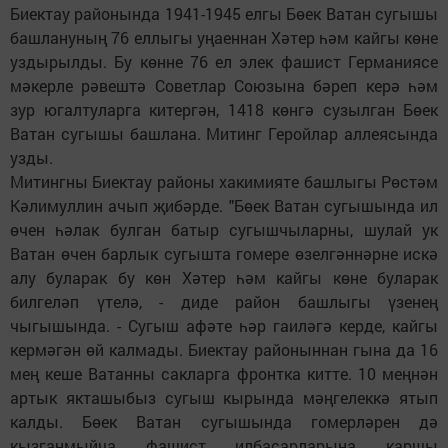
Биектау районында 1941-1945 елгы Бөек Ватан сугышы
башлануның 76 еллыгы уңаеннан Хәтер һәм кайгы көне
уздырылды. Бу көнне 76 ел элек фашист Германиясе
мәкерле рәвештә Советлар Союзына бәреп керә һәм
зур югалтуларга китергән, 1418 көнгә сузылган Бөек
Ватан сугышы башлана. Митинг Геройлар аллеясында
узды.
Митингны Биектау районы хакимияте башлыгы Рөстәм
Кәлимуллин ачып җибәрде. "Бөек Ватан сугышында ил
өчен һәлак булган батыр сугышчыларны, шулай ук
Ватан өчен барлык сугышта гомере өзелгәннәрне искә
алу буларак бу көн Хәтер һәм кайгы көне буларак
билгеләп үтелә, - диде район башлыгы үзенең
чыгышында. - Сугыш афәте һәр гаиләгә керде, кайгы
кермәгән өй калмады. Биектау районыннан гына да 16
мең кеше Ватанны сакларга фронтка китте. 10 меңнән
артык якташыбыз сугыш кырында мәңгелеккә ятып
калды. Бөек Ватан сугышында гомерләрен дә
кызганмыйча фашист илбасарларына каршы