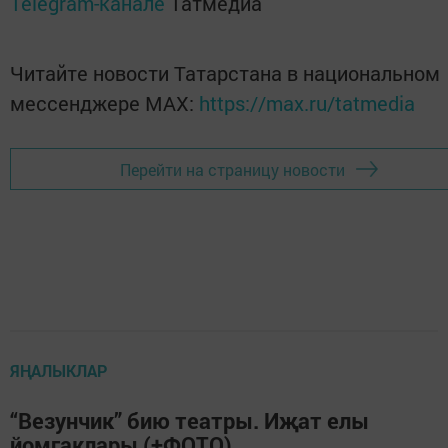
Telegram-канале
Татмедиа
Читайте новости Татарстана в национальном
мессенджере MАХ:
https://max.ru/tatmedia
Перейти на страницу новости
ЯҢАЛЫКЛАР
“Везунчик” бию театры. Иҗат елы
йомгаклары (+ФОТО)