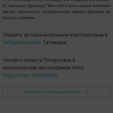
та тапшыру героеның "Вконтакте"дагы рәсми битеннән
алына. Шунлыктан чынбарлыктан аерым урыннар да
булырга мөмкин.
Следите за самым важным и интересным в
Telegram-канале
Татмедиа
Читайте новости Татарстана в
национальном мессенджере MАХ:
https://max.ru/tatmedia
Перейти на страницу новости