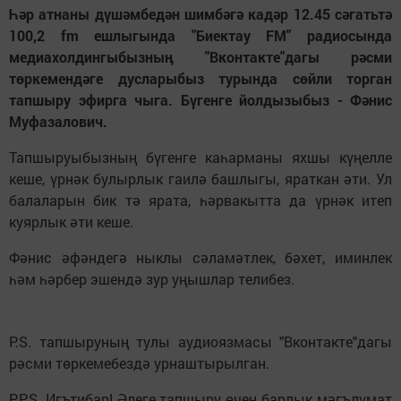
Һәр атнаны дүшәмбедән шимбәгә кадәр 12.45 сәгатьтә
100,2 fm ешлыгында "Биектау FM" радиосында
медиахолдингыбызның "Вконтакте"дагы рәсми
төркемендәге дусларыбыз турында сөйли торган
тапшыру эфирга чыга. Бүгенге йолдызыбыз - Фәнис
Муфазалович.
Тапшыруыбызның бүгенге каһарманы яхшы күңелле
кеше, үрнәк булырлык гаилә башлыгы, яраткан әти. Ул
балаларын бик тә ярата, һәрвакытта да үрнәк итеп
куярлык әти кеше.
Фәнис әфәндегә ныклы сәламәтлек, бәхет, иминлек
һәм һәрбер эшендә зур уңышлар телибез.
P.S. тапшыруның тулы аудиоязмасы "Вконтакте"дагы
рәсми төркемебездә урнаштырылган.
P.P.S. Игътибар! Әлеге тапшыру өчен барлык мәгълүмат