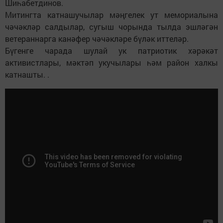
Шиһабетдинов.
Митингта катнашучылар мәңгелек ут мемориалына
чәчәкләр салдылар, сугыш чорында тылда эшләгән
ветераннарга канәфер чәчәкләре бүләк иттеләр.
Бүгенге чарада шулай ук патриотик хәрәкәт
активистлары, мәктәп укучылары һәм район халкы
катнашты. .