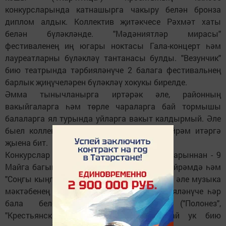
конкурсларында катнашырга чакыру белән бронза
диплом алдык. Коллектив җитәкчесе Рәхмәт хаты
белән бүләкләнде. "Мәдәниятләр мирасы"
фестиваленең иң югары ноктасы Гала-концерт һәм
лауреатларны бүләкләү тантанасы булды. "Везунчик"
бию театрында тәрбияләнүче 2 балага фестивальнең
барлык җиңүчеләрен бүләкләү хокукы бирелде.
Әмма тынычланырга иртәрәк әле, районның
вакыйгаларга һәм төрле чараларга бай тормышы
балаларга ял турында уйларга вакыт калдырмый. Әле
быел коллектив 5 еллык юбилеен да бәйрәм итәргә
җыена бит.
Конкурслар һәм чаралардан тыш (соңгыларыннан - 9
Майга багышланган район күләмендәге бәйрәмдә һәм
"Соңгы кыңгырау"да чыгыш ясау), балалар әле музыка
мәктәбенең хореография бүлегендә тәрбияләнүче һәр
бала белергә тиешле биюләрне ("Полонез",
"Крестьянский бранль", "Полька"), шулай ук бию