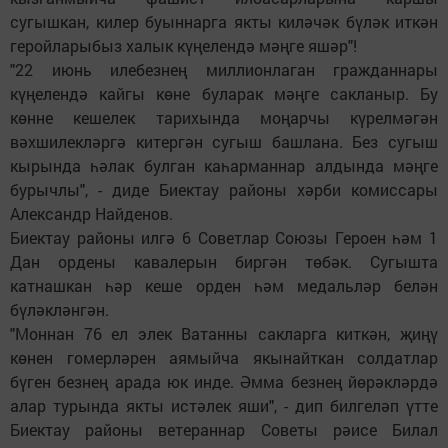
сугышкан, килер буыннарга якты киләчәк бүләк иткән
геройларыбыз халык күңелендә мәңге яшәр"!
"22 июнь илебезнең миллионлаган гражданнары
күңелендә кайгы көне буларак мәңге сакланыр. Бу
көнне кешелек тарихында моңарчы күрелмәгән
вәхшилекләргә китергән сугыш башлана. Без сугыш
кырында һәлак булган каһарманнар алдында мәңге
бурычлы", - диде Биектау районы хәрби комиссары
Александр Найденов.
Биектау районы илгә 6 Советлар Союзы Героен һәм 1
Дан ордены кавалерын биргән төбәк. Сугышта
катнашкан һәр кеше орден һәм медальләр белән
бүләкләнгән.
"Моннан 76 ел элек Ватанны сакларга киткән, җиңү
көнен гомерләрен аямыйча якынайткан солдатлар
бүген безнең арада юк инде. Әмма безнең йөрәкләрдә
алар турында якты истәлек яши", - дип билгеләп үтте
Биектау районы ветераннар Советы рәисе Билал