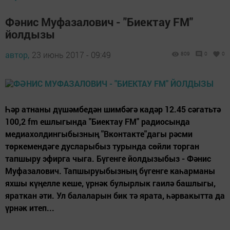
Фәнис Муфазалович - "Биектау FM"
йолдызы
автор,
23 июнь 2017 - 09:49
809
0
0
Һәр атнаны дүшәмбедән шимбәгә кадәр 12.45 сәгатьтә
100,2 fm ешлыгында "Биектау FM" радиосында
медиахолдингыбызның "Вконтакте"дагы рәсми
төркемендәге дусларыбыз турында сөйли торган
тапшыру эфирга чыга. Бүгенге йолдызыбыз - Фәнис
Муфазалович. Тапшыруыбызның бүгенге каһарманы
яхшы күңелле кеше, үрнәк булырлык гаилә башлыгы,
яраткан әти. Ул балаларын бик тә ярата, һәрвакытта да
үрнәк итеп...