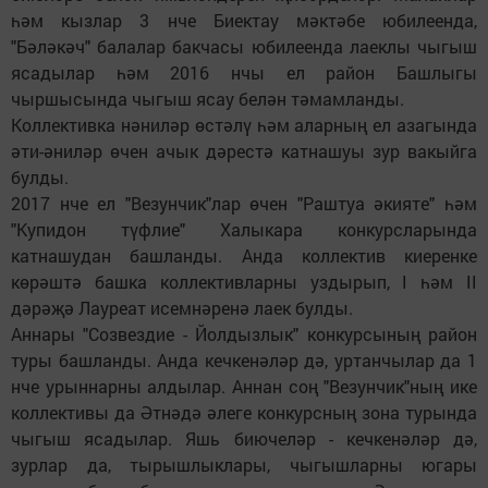
һәм кызлар 3 нче Биектау мәктәбе юбилеенда,
"Бәләкәч" балалар бакчасы юбилеенда лаеклы чыгыш
ясадылар һәм 2016 нчы ел район Башлыгы
чыршысында чыгыш ясау белән тәмамланды.
Коллективка нәниләр өстәлү һәм аларның ел азагында
әти-әниләр өчен ачык дәрестә катнашуы зур вакыйга
булды.
2017 нче ел "Везунчик"лар өчен "Раштуа әкияте" һәм
"Купидон түфлие" Халыкара конкурсларында
катнашудан башланды. Анда коллектив киеренке
көрәштә башка коллективларны уздырып, I һәм II
дәрәҗә Лауреат исемнәренә лаек булды.
Аннары "Созвездие - Йолдызлык" конкурсының район
туры башланды. Анда кечкенәләр дә, уртанчылар да 1
нче урыннарны алдылар. Аннан соң "Везунчик"ның ике
коллективы да Әтнәдә әлеге конкурсның зона турында
чыгыш ясадылар. Яшь биючеләр - кечкенәләр дә,
зурлар да, тырышлыклары, чыгышларны югары