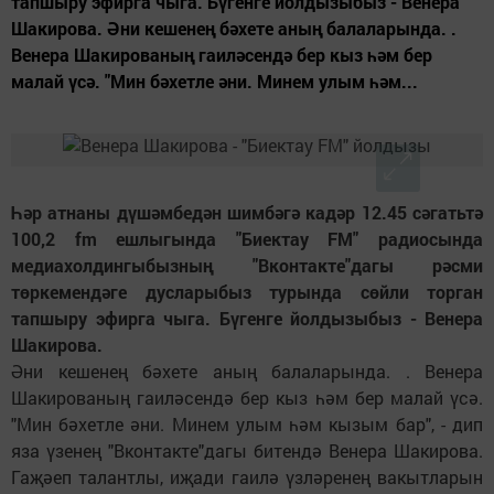
тапшыру эфирга чыга. Бүгенге йолдызыбыз - Венера
Шакирова. Әни кешенең бәхете аның балаларында. .
Венера Шакированың гаиләсендә бер кыз һәм бер
малай үсә. "Мин бәхетле әни. Минем улым һәм...
Һәр атнаны дүшәмбедән шимбәгә кадәр 12.45 сәгатьтә
100,2 fm ешлыгында "Биектау FM" радиосында
медиахолдингыбызның "Вконтакте"дагы рәсми
төркемендәге дусларыбыз турында сөйли торган
тапшыру эфирга чыга. Бүгенге йолдызыбыз - Венера
Шакирова.
Әни кешенең бәхете аның балаларында. . Венера
Шакированың гаиләсендә бер кыз һәм бер малай үсә.
"Мин бәхетле әни. Минем улым һәм кызым бар", - дип
яза үзенең "Вконтакте"дагы битендә Венера Шакирова.
Гаҗәеп талантлы, иҗади гаилә үзләренең вакытларын