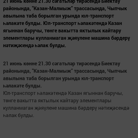
21 июнь көнне 21.30 сәгатьләр тирәсендә Биектау
районында, "Казан-Малмыж" трассасында, Чыпчык
авылына таба борылган урында юл-транспорт
һәлакәте булды. Юл-транспорт һәлакәтендә Казан
ягыннан баручы, төнге вакытта яктылык кайтару
элементлары кулланмаган җәяүлене машина бәрдерү
нәтиҗәсендә һәлак булды.
21 июнь көнне 21.30 сәгатьләр тирәсендә Биектау
районында, "Казан-Малмыж" трассасында, Чыпчык
авылына таба борылган урында юл-транспорт
һәлакәте булды.
Юл-транспорт һәлакәтендә Казан ягыннан баручы,
төнге вакытта яктылык кайтару элементлары
кулланмаган җәяүлене машина бәрдерү нәтиҗәсендә
һәлак булды.