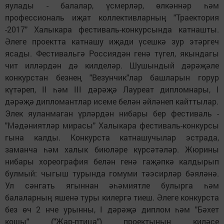
яулады - балалар, үсмерләр, өлкәннәр һәм
профессиональ иҗат коллективларның "Траектория
-2017" Халыкара фестиваль-конкурсында катнашты.
Әлеге проектта катнашу иҗади үсешкә зур этәргеч
ясады. Фестивальгә Россиядән генә түгел, якындагы
чит илләрдән дә килделәр. Шушындый дәрәҗәле
конкурстан безнең "Везунчик"лар башларын горур
күтәреп, II һәм III дәрәҗә Лауреат дипломнары, I
дәрәҗә дипломантлар исеме белән әйләнеп кайттылар.
Элек яуланмаган үрләрдән нибары бер фестиваль -
"Мәдәниятләр мирасы" Халыкара фестиваль-конкурсы
гына калды. Конкурста катнашучылар эстрада,
заманча һәм халык биюләре күрсәтәләр. Жюрины
нибары хореография белән генә гаҗәпкә калдырып
булмый: чыгыш турында гомуми тәэсирләр бәяләнә.
Ул сәнгать ягыннан әһәмиятле булырга һәм
балаларның яшенә туры килергә тиеш. Әлеге конкурста
без өч 2 нче урынны, I дәрәҗә диплом һәм "Бәхет
кошы" ("Жар-птица") проектының киләсе