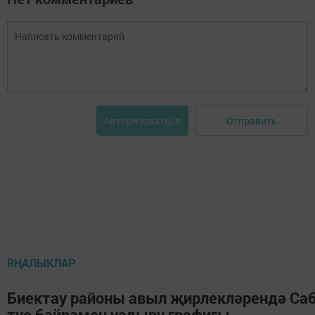
Отправить
Авторизоваться
ЯҢАЛЫКЛАР
Биектау районы авыл җирлекләрендә Са
туе бәйрәмен уздыру графигы