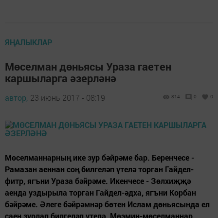
ЯҢАЛЫКЛАР
Мөселман дөньясы Ураза гаетен
каршыларга әзерләнә
автор,
23 июнь 2017 - 08:19
814
0
0
Мөселманнарның ике зур бәйрәме бар. Беренчесе -
Рамазан аеннан соң билгеләп үтелә торган Гайдел-
фитр, ягъни Ураза бәйрәме. Икенчесе - Зөлхиҗҗә
аенда уздырыла торган Гайдел-әдха, ягъни Корбан
бәйрәме. Әлеге бәйрәмнәр бөтен Ислам дөньясында ел
саен зурлап билгеләп үтелә. Мөэмин-мөселманнар